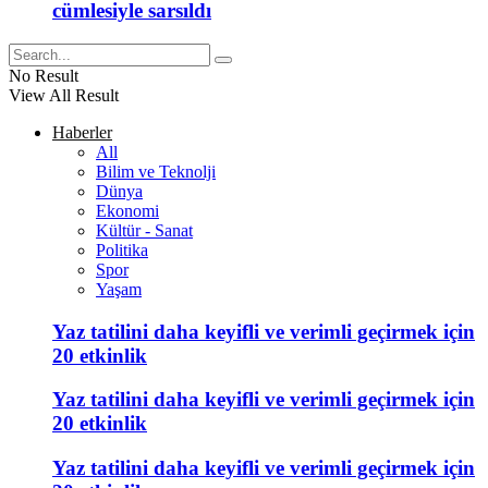
cümlesiyle sarsıldı
No Result
View All Result
Haberler
All
Bilim ve Teknolji
Dünya
Ekonomi
Kültür - Sanat
Politika
Spor
Yaşam
Yaz tatilini daha keyifli ve verimli geçirmek için
20 etkinlik
Yaz tatilini daha keyifli ve verimli geçirmek için
20 etkinlik
Yaz tatilini daha keyifli ve verimli geçirmek için