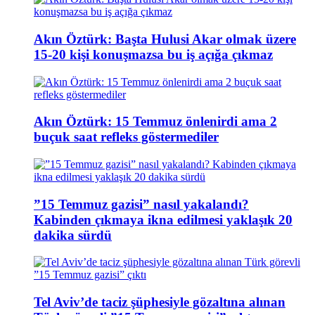
Akın Öztürk: Başta Hulusi Akar olmak üzere
15-20 kişi konuşmazsa bu iş açığa çıkmaz
Akın Öztürk: 15 Temmuz önlenirdi ama 2
buçuk saat refleks göstermediler
”15 Temmuz gazisi” nasıl yakalandı?
Kabinden çıkmaya ikna edilmesi yaklaşık 20
dakika sürdü
Tel Aviv’de taciz şüphesiyle gözaltına alınan