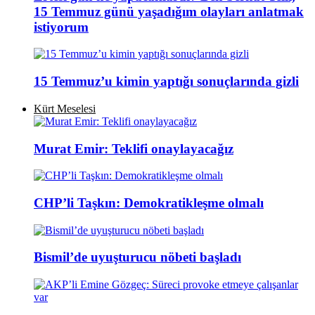
15 Temmuz günü yaşadığım olayları anlatmak
istiyorum
15 Temmuz’u kimin yaptığı sonuçlarında gizli
Kürt Meselesi
Murat Emir: Teklifi onaylayacağız
CHP’li Taşkın: Demokratikleşme olmalı
Bismil’de uyuşturucu nöbeti başladı