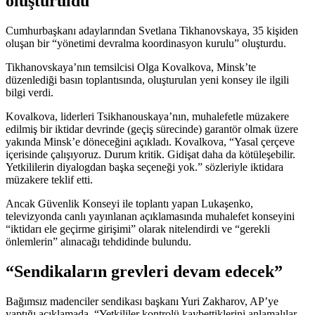
oluşturuldu
Cumhurbaşkanı adaylarından Svetlana Tikhanovskaya, 35 kişiden
oluşan bir “yönetimi devralma koordinasyon kurulu” oluşturdu.
Tikhanovskaya’nın temsilcisi Olga Kovalkova, Minsk’te
düzenlediği basın toplantısında, oluşturulan yeni konsey ile ilgili
bilgi verdi.
Kovalkova, liderleri Tsikhanouskaya’nın, muhalefetle müzakere
edilmiş bir iktidar devrinde (geçiş sürecinde) garantör olmak üzere
yakında Minsk’e döneceğini açıkladı. Kovalkova, “Yasal çerçeve
içerisinde çalışıyoruz. Durum kritik. Gidişat daha da kötüleşebilir.
Yetkililerin diyalogdan başka seçeneği yok.” sözleriyle iktidara
müzakere teklif etti.
Ancak Güvenlik Konseyi ile toplantı yapan Lukaşenko,
televizyonda canlı yayınlanan açıklamasında muhalefet konseyini
“iktidarı ele geçirme girişimi” olarak nitelendirdi ve “gerekli
önlemlerin” alınacağı tehdidinde bulundu.
“Sendikaların grevleri devam edecek”
Bağımsız madenciler sendikası başkanı Yuri Zakharov, AP’ye
yaptığı açıklamada, “Yetkililer kontrolü kaybettiklerini anlamalılar.