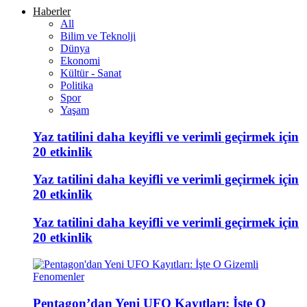
Haberler
All
Bilim ve Teknolji
Dünya
Ekonomi
Kültür - Sanat
Politika
Spor
Yaşam
Yaz tatilini daha keyifli ve verimli geçirmek için
20 etkinlik
Yaz tatilini daha keyifli ve verimli geçirmek için
20 etkinlik
Yaz tatilini daha keyifli ve verimli geçirmek için
20 etkinlik
Pentagon’dan Yeni UFO Kayıtları: İşte O