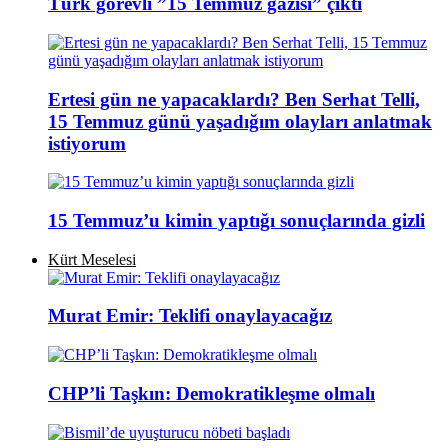
Türk görevli ”15 Temmuz gazisi” çıktı
Ertesi gün ne yapacaklardı? Ben Serhat Telli,
15 Temmuz günü yaşadığım olayları anlatmak
istiyorum
15 Temmuz’u kimin yaptığı sonuçlarında gizli
Kürt Meselesi
Murat Emir: Teklifi onaylayacağız
CHP’li Taşkın: Demokratikleşme olmalı