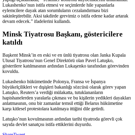
Lukashenko’nun istifa etmesi ve seçimlerde hile yapanlarla
eylemcilere dayak atan sorumluların cezalandırması bizi
sakinleştirebilir. Aksi takdirde grevimiz o istifa edene kadar artarak
devam edecek.” ifadelerini kullandı.
Minsk Tiyatrosu Başkanı, göstericilere
katıldı
Başkent Minsk’in en eski ve en ünlü tiyatrosu olan Janka Kupala
Ulusal Tiyatrosu’nun Genel Direktörü olan Pavel Latuşko,
gösterilere katılmasının ardından Lukaşenko tarafından görevinden
kovuldu.
Lukashenko hükümetinde Polonya, Fransa ve İspanya
büyükelçilikleri ve dışişleri bakanlığı sözcüsü olarak görev yapan
Latuşko, Reuters’a verdiği mülakatta, tutuklananların
hapishanelerden yaralarla çıkması ve bu kişilerin yedikleri dayakları
anlatmasının, onu bir zamanlar temsil ettiği Belarus hükümetine
karşı kitlesel protestolara katılmaya ittiğini dile getirdi.
Latuşko’nun kovulmasının ardından tarihi tiyatroda görevli çok
sayıda devlet sanatçısı istifa ettiklerini duyurdu.
Share
Tweet