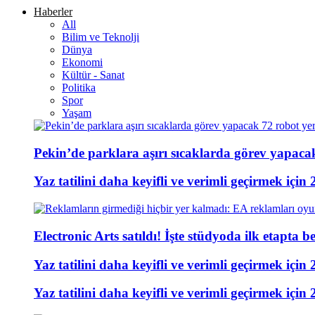
Haberler
All
Bilim ve Teknolji
Dünya
Ekonomi
Kültür - Sanat
Politika
Spor
Yaşam
Pekin’de parklara aşırı sıcaklarda görev yapacak 
Yaz tatilini daha keyifli ve verimli geçirmek için 
Electronic Arts satıldı! İşte stüdyoda ilk etapta b
Yaz tatilini daha keyifli ve verimli geçirmek için 
Yaz tatilini daha keyifli ve verimli geçirmek için 