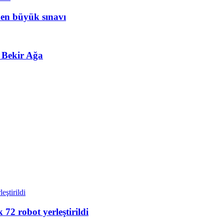
 en büyük sınavı
 Bekir Ağa
72 robot yerleştirildi