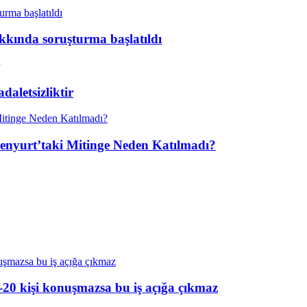
kkında soruşturma başlatıldı
aletsizliktir
enyurt’taki Mitinge Neden Katılmadı?
20 kişi konuşmazsa bu iş açığa çıkmaz