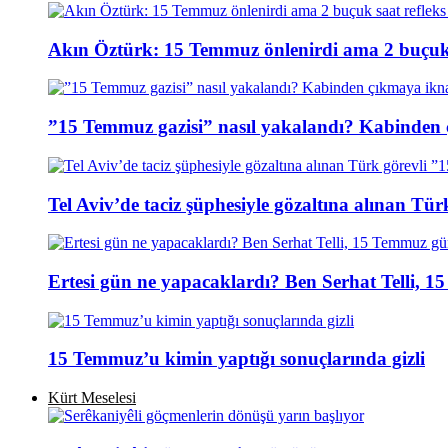
Akın Öztürk: 15 Temmuz önlenirdi ama 2 buçuk s
”15 Temmuz gazisi” nasıl yakalandı? Kabinden 
Tel Aviv’de taciz şüphesiyle gözaltına alınan Tür
Ertesi gün ne yapacaklardı? Ben Serhat Telli, 
15 Temmuz’u kimin yaptığı sonuçlarında gizli
Kürt Meselesi