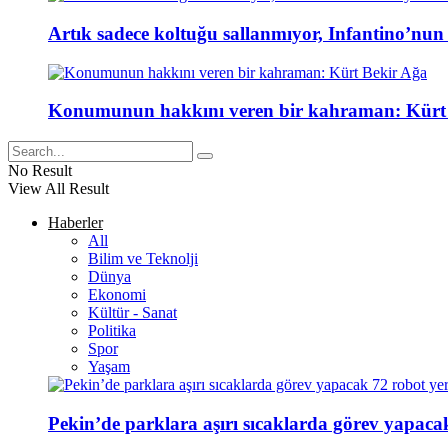
Artık sadece koltuğu sallanmıyor, Infantino’nun
Konumunun hakkını veren bir kahraman: Kürt
No Result
View All Result
Haberler
All
Bilim ve Teknolji
Dünya
Ekonomi
Kültür - Sanat
Politika
Spor
Yaşam
Pekin’de parklara aşırı sıcaklarda görev yapacak 