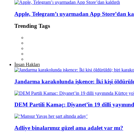
Apple, Telegram’ı uyarmadan App Store’dan ka
Trending Tags
İnsan Hakları
Jandarma karakolunda işkence: İki kişi öldürül
DEM Partili Kamaç: Diyanet’in 19 dilli yayının
Adliye binalarımız güzel ama adalet var mı?