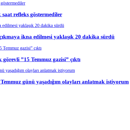
aat refleks göstermediler
çıkmaya ikna edilmesi yaklaşık 20 dakika sürdü
k görevli ”15 Temmuz gazisi” çıktı
15 Temmuz günü yaşadığım olayları anlatmak istiyorum