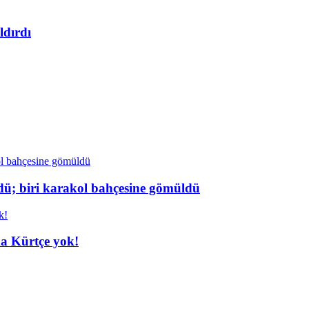
ldırdı
dü; biri karakol bahçesine gömüldü
da Kürtçe yok!