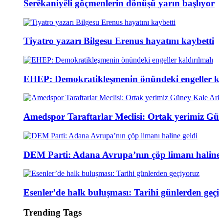
Serêkaniyêli göçmenlerin dönüşü yarın başlıyor
Tiyatro yazarı Bilgesu Erenus hayatını kaybetti
EHEP: Demokratikleşmenin önündeki engeller ka
Amedspor Taraftarlar Meclisi: Ortak yerimiz Gü
DEM Parti: Adana Avrupa’nın çöp limanı haline
Esenler’de halk buluşması: Tarihi günlerden geç
Trending Tags