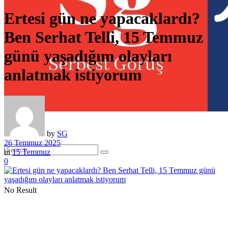
Ertesi gün ne yapacaklardı?
Ben Serhat Telli, 15 Temmuz
günü yaşadığım olayları
anlatmak istiyorum
by
SG
26 Temmuz 2025
in
15 Temmuz
0
No Result