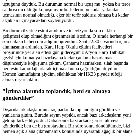
uçtuğunu duyduk. Bu durumun normal bir uçuş mu, yoksa bir terör
saldırısı mı olduğu konuşuluyordu. Jetlerin bu kadar yakından
uçmasının normal olmadığı, eğer bir terör saldırısı olmasa bu kadar
alçaktan uçmayacakları söyleniyordu.
Bu durum üzerine eşimi aradım ve televizyonda son dakika
gelişmesi olup olmadığını öğrenmesini istedim. O sırada herhangi bir
son dakika haberi olmadığını öğrendim. Saat 22:30 civarında içtima
alınmasının ardından, Kara Harp Okulu eğitim faaliyetleri
broşüründe yer alan ertesi gün gideceğimiz Afyon Harp Tatbikatı
gezisi için kumanya hazırlayana kadar çantamı hazırlamak
düşüncesiyle koğuşuma çıktım. Çantamı hazırlarken, silah başında
herkesin kamuflajlı olarak içtima alanına çağrıldığını duydum.
Hemen kamuflajımı giydim, silahlıktan bir HK33 piyade tüfeği
alarak dışarı çıktım.
”İçtima alanında toplandık, beni su almaya
gönderdiler”
Dışarıda arkadaşlarımın araç parkında toplandığını gördüm ve
yanlarına gittim. Burada sayım yapıldı, ancak bazı arkadaşların yeni
geldiği fark ediliyordu. Daha sonra bazı arkadaşlar su almaya
gönderildi; ben de bu gruptaydım. Bir süre sonra döndüğümde, bizi
hemen açık alana çıkmamamız konusunda uyararak ağaçlık bir alana