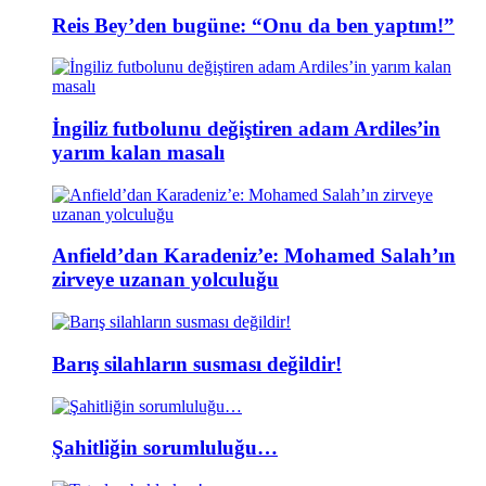
Reis Bey’den bugüne: “Onu da ben yaptım!”
İngiliz futbolunu değiştiren adam Ardiles’in
yarım kalan masalı
Anfield’dan Karadeniz’e: Mohamed Salah’ın
zirveye uzanan yolculuğu
Barış silahların susması değildir!
Şahitliğin sorumluluğu…