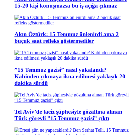
15-20 kişi konuşmazsa bu iş açığa çıkmaz
Akın Öztürk: 15 Temmuz önlenirdi ama 2
buçuk saat refleks göstermediler
”15 Temmuz gazisi” nasıl yakalandı?
Kabinden çıkmaya ikna edilmesi yaklaşık 20
dakika sürdü
Tel Aviv’de taciz şüphesiyle gözaltına alınan
Türk görevli ”15 Temmuz gazisi” çıktı