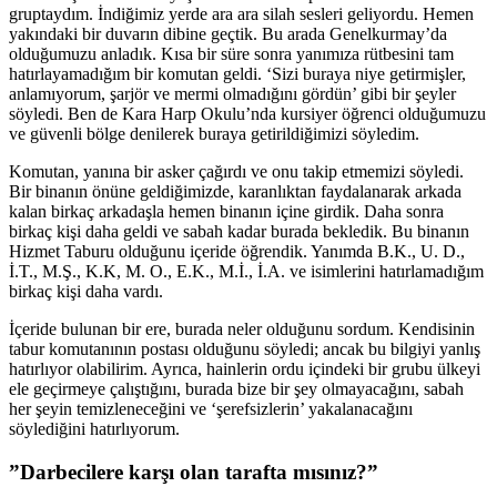
gruptaydım. İndiğimiz yerde ara ara silah sesleri geliyordu. Hemen
yakındaki bir duvarın dibine geçtik. Bu arada Genelkurmay’da
olduğumuzu anladık. Kısa bir süre sonra yanımıza rütbesini tam
hatırlayamadığım bir komutan geldi. ‘Sizi buraya niye getirmişler,
anlamıyorum, şarjör ve mermi olmadığını gördün’ gibi bir şeyler
söyledi. Ben de Kara Harp Okulu’nda kursiyer öğrenci olduğumuzu
ve güvenli bölge denilerek buraya getirildiğimizi söyledim.
Komutan, yanına bir asker çağırdı ve onu takip etmemizi söyledi.
Bir binanın önüne geldiğimizde, karanlıktan faydalanarak arkada
kalan birkaç arkadaşla hemen binanın içine girdik. Daha sonra
birkaç kişi daha geldi ve sabah kadar burada bekledik. Bu binanın
Hizmet Taburu olduğunu içeride öğrendik. Yanımda B.K., U. D.,
İ.T., M.Ş., K.K, M. O., E.K., M.İ., İ.A. ve isimlerini hatırlamadığım
birkaç kişi daha vardı.
İçeride bulunan bir ere, burada neler olduğunu sordum. Kendisinin
tabur komutanının postası olduğunu söyledi; ancak bu bilgiyi yanlış
hatırlıyor olabilirim. Ayrıca, hainlerin ordu içindeki bir grubu ülkeyi
ele geçirmeye çalıştığını, burada bize bir şey olmayacağını, sabah
her şeyin temizleneceğini ve ‘şerefsizlerin’ yakalanacağını
söylediğini hatırlıyorum.
”Darbecilere karşı olan tarafta mısınız?”