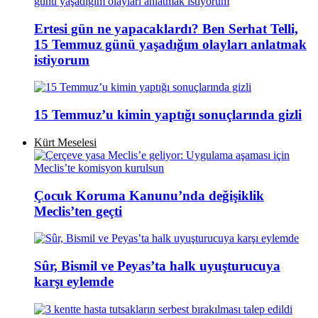
Ertesi gün ne yapacaklardı? Ben Serhat Telli,
15 Temmuz günü yaşadığım olayları anlatmak
istiyorum
15 Temmuz’u kimin yaptığı sonuçlarında gizli
Kürt Meselesi
Çocuk Koruma Kanunu’nda değişiklik
Meclis’ten geçti
Sûr, Bismil ve Peyas’ta halk uyuşturucuya
karşı eylemde