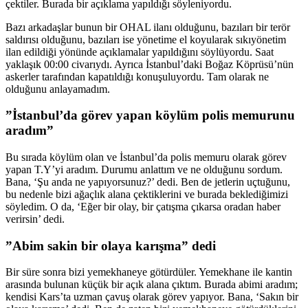
çektiler. Burada bir açıklama yapıldığı söyleniyordu.
Bazı arkadaşlar bunun bir OHAL ilanı olduğunu, bazıları bir terör
saldırısı olduğunu, bazıları ise yönetime el koyularak sıkıyönetim
ilan edildiği yönünde açıklamalar yapıldığını söylüyordu. Saat
yaklaşık 00:00 civarıydı. Ayrıca İstanbul’daki Boğaz Köprüsü’nün
askerler tarafından kapatıldığı konuşuluyordu. Tam olarak ne
olduğunu anlayamadım.
”İstanbul’da görev yapan köylüm polis memurunu
aradım”
Bu sırada köylüm olan ve İstanbul’da polis memuru olarak görev
yapan T.Y’yi aradım. Durumu anlattım ve ne olduğunu sordum.
Bana, ‘Şu anda ne yapıyorsunuz?’ dedi. Ben de jetlerin uçtuğunu,
bu nedenle bizi ağaçlık alana çektiklerini ve burada beklediğimizi
söyledim. O da, ‘Eğer bir olay, bir çatışma çıkarsa oradan haber
verirsin’ dedi.
”Abim sakin bir olaya karışma” dedi
Bir süre sonra bizi yemekhaneye götürdüler. Yemekhane ile kantin
arasında bulunan küçük bir açık alana çıktım. Burada abimi aradım;
kendisi Kars’ta uzman çavuş olarak görev yapıyor. Bana, ‘Sakın bir