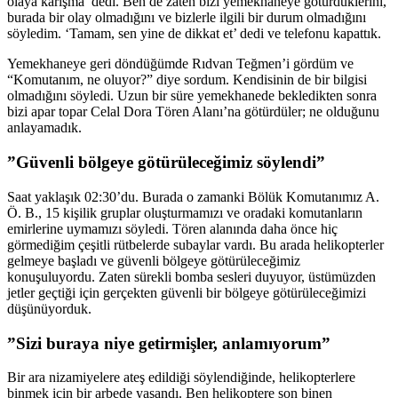
olaya karışma’ dedi. Ben de zaten bizi yemekhaneye götürdüklerini,
burada bir olay olmadığını ve bizlerle ilgili bir durum olmadığını
söyledim. ‘Tamam, sen yine de dikkat et’ dedi ve telefonu kapattık.
Yemekhaneye geri döndüğümde Rıdvan Teğmen’i gördüm ve
“Komutanım, ne oluyor?” diye sordum. Kendisinin de bir bilgisi
olmadığını söyledi. Uzun bir süre yemekhanede bekledikten sonra
bizi apar topar Celal Dora Tören Alanı’na götürdüler; ne olduğunu
anlayamadık.
”Güvenli bölgeye götürüleceğimiz söylendi”
Saat yaklaşık 02:30’du. Burada o zamanki Bölük Komutanımız A.
Ö. B., 15 kişilik gruplar oluşturmamızı ve oradaki komutanların
emirlerine uymamızı söyledi. Tören alanında daha önce hiç
görmediğim çeşitli rütbelerde subaylar vardı. Bu arada helikopterler
gelmeye başladı ve güvenli bölgeye götürüleceğimiz
konuşuluyordu. Zaten sürekli bomba sesleri duyuyor, üstümüzden
jetler geçtiği için gerçekten güvenli bir bölgeye götürüleceğimizi
düşünüyorduk.
”Sizi buraya niye getirmişler, anlamıyorum”
Bir ara nizamiyelere ateş edildiği söylendiğinde, helikopterlere
binmek için bir arbede yaşandı. Ben helikoptere son binen