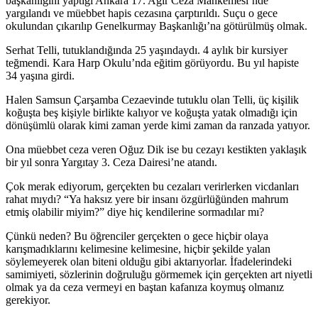
başkanlığını yaptığı Ankara 17. Ağır Ceza Mahkemesi’nde
yargılandı ve müebbet hapis cezasına çarptırıldı. Suçu o gece
okulundan çıkarılıp Genelkurmay Başkanlığı’na götürülmüş olmak.
Serhat Telli, tutuklandığında 25 yaşındaydı. 4 aylık bir kursiyer
teğmendi. Kara Harp Okulu’nda eğitim görüyordu. Bu yıl hapiste
34 yaşına girdi.
Halen Samsun Çarşamba Cezaevinde tutuklu olan Telli, üç kişilik
koğuşta beş kişiyle birlikte kalıyor ve koğuşta yatak olmadığı için
dönüşümlü olarak kimi zaman yerde kimi zaman da ranzada yatıyor.
Ona müebbet ceza veren Oğuz Dik ise bu cezayı kestikten yaklaşık
bir yıl sonra Yargıtay 3. Ceza Dairesi’ne atandı.
Çok merak ediyorum, gerçekten bu cezaları verirlerken vicdanları
rahat mıydı? “Ya haksız yere bir insanı özgürlüğünden mahrum
etmiş olabilir miyim?” diye hiç kendilerine sormadılar mı?
Çünkü neden? Bu öğrenciler gerçekten o gece hiçbir olaya
karışmadıklarını kelimesine kelimesine, hiçbir şekilde yalan
söylemeyerek olan biteni olduğu gibi aktarıyorlar. İfadelerindeki
samimiyeti, sözlerinin doğruluğu görmemek için gerçekten art niyetli
olmak ya da ceza vermeyi en baştan kafanıza koymuş olmanız
gerekiyor.