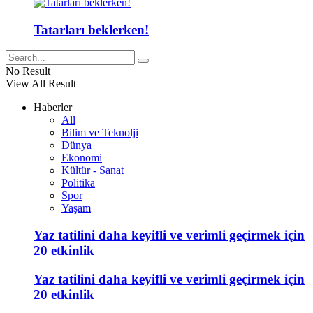
Tatarları beklerken!
No Result
View All Result
Haberler
All
Bilim ve Teknolji
Dünya
Ekonomi
Kültür - Sanat
Politika
Spor
Yaşam
Yaz tatilini daha keyifli ve verimli geçirmek için
20 etkinlik
Yaz tatilini daha keyifli ve verimli geçirmek için
20 etkinlik