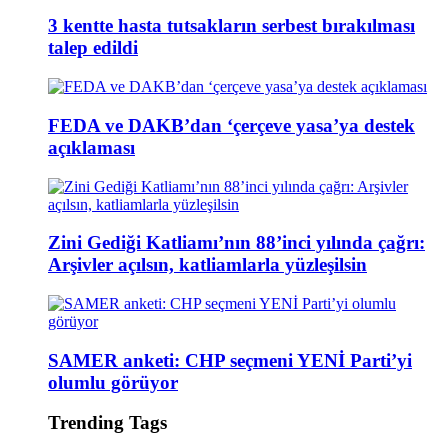
3 kentte hasta tutsakların serbest bırakılması
talep edildi
FEDA ve DAKB’dan ‘çerçeve yasa’ya destek
açıklaması
Zini Gediği Katliamı’nın 88’inci yılında çağrı:
Arşivler açılsın, katliamlarla yüzleşilsin
SAMER anketi: CHP seçmeni YENİ Parti’yi
olumlu görüyor
Trending Tags