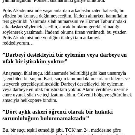
yanına sığındık. Polisler, silahlarımızı girişte bıraktırdı.
Polis Akademisi’nde yaşananlardan arkadaşlar zaten bahsetti, bu
yüzden bu konuya değinmeyeceğim. İfadem alınırken kamuflajım
ters giydirildi. Yanımda silah numarasını ve Hizmet Taburu’ndaki
arkadaşları söylemek istedim, ancak bunların gerekli olmadığı
söylenerek yazılmadı. İfademi okuma fırsatı verilmedi, bu yüzden
Polis Akademisi’nde verdiğim ifadeyi tam anlamıyla
reddediyorum…
”Darbeyi destekleyici bir eylemim veya darbeye en
ufak bir iştirakim yoktur”
Anayasayı ihlal suçu, iddianamede belirtildiği gibi kast unsuruyla
işlenebilen bir suçtur. Kast, suçun tanımındaki unsurların bilerek ve
isteyerek gerçekleştirilmesidir. Darbeyi destekleyici bir eylemim
veya darbeye en ufak bir iştirakim yoktur. Alarm verilmesi üzerine
emre uyarak silah ve teçhizatımı aldım. Güvenli bölgeye götürülmek
amacıyla helikoptere bindim.
”Dört aylık askeri öğrenci olarak bir hukuki
sorumluluğum bulunmamaktadır”
Bu, bir suçu teşkil etmediği gibi, TCK’nın 24. maddesine göre