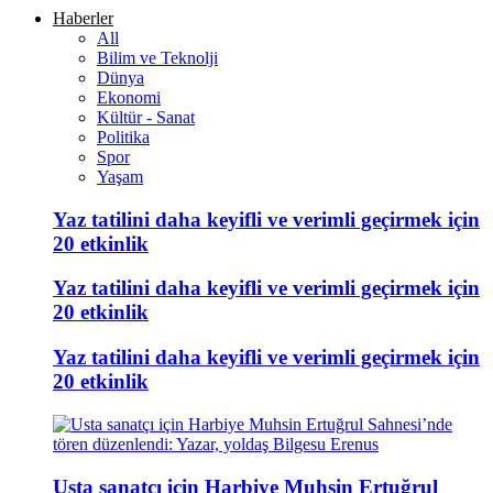
Haberler
All
Bilim ve Teknolji
Dünya
Ekonomi
Kültür - Sanat
Politika
Spor
Yaşam
Yaz tatilini daha keyifli ve verimli geçirmek için
20 etkinlik
Yaz tatilini daha keyifli ve verimli geçirmek için
20 etkinlik
Yaz tatilini daha keyifli ve verimli geçirmek için
20 etkinlik
Usta sanatçı için Harbiye Muhsin Ertuğrul