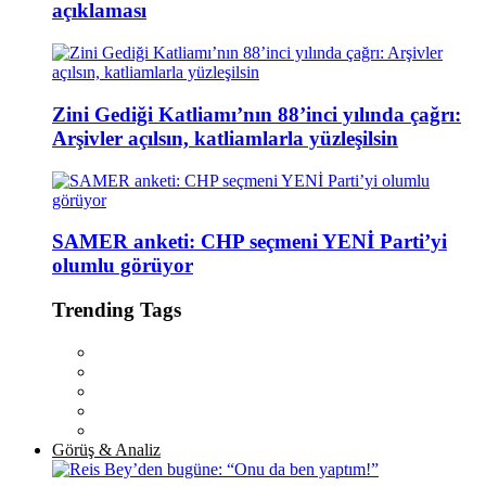
açıklaması
Zini Gediği Katliamı’nın 88’inci yılında çağrı:
Arşivler açılsın, katliamlarla yüzleşilsin
SAMER anketi: CHP seçmeni YENİ Parti’yi
olumlu görüyor
Trending Tags
Görüş & Analiz