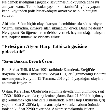
Ne demek istediğimi aşağıdaki savunmasını okuyunca daha iyi
anlayacaksınız. Telli o kadar şaşkın ki, İstanbul’da görev yapan
kendi köyünden polis bir arkadaşını arıyor ve ne olup bittiğini
soruyor.
Abisinin ‘Sakın hiçbir olaya karışma’ tembihine sıkı sıkı sarılıyor.
‘Mermi almadım, kimseye silah sıkmadım” diyor. Daha ne desin?
Ne yapsın? Bu öğrencilere müebbet vermek hayatın olağan akışına
ters, hapiste tutmak ise vicdansızlıktır.
”Ertesi gün Afyon Harp Tatbikatı gezisine
gidecektik”
“Sayın Başkan, Değerli Üyeler,
Ben Serhat Telli. 6 Mart 1991 tarihinde Karadeniz Ereğli’de
doğdum. Atatürk Üniversitesi Sosyal Bilgiler Öğretmenliği Bölümü
mezunuyum. Evliyim. 15 Temmuz 2016 günü yaşadığım olayları
anlatmak istiyorum.
O gün, Kara Harp Okulu’nda eğitim faaliyetlerinin bitiminde, saat
17:30-18:00 civarında çarşı iznine çıktım. Saat 21:30’daki içtimaya
geç kalmamak için saat 21:10 sıralarında Kara Harp Okulu’na giriş
yaptım. Saat 21:30’da içtima amacıyla Akdeniz Taburu önünde
toplandık. Saat 22:00 civarında, Ankara semalarında jetlerin