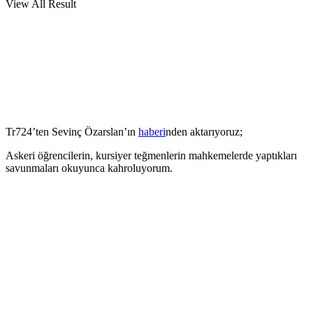
View All Result
Tr724’ten Sevinç Özarslan’ın
haberi
nden aktarıyoruz;
Askeri öğrencilerin, kursiyer teğmenlerin mahkemelerde yaptıkları
savunmaları okuyunca kahroluyorum.