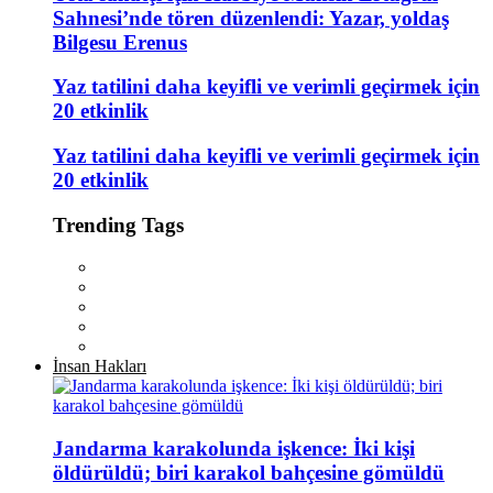
Sahnesi’nde tören düzenlendi: Yazar, yoldaş
Bilgesu Erenus
Yaz tatilini daha keyifli ve verimli geçirmek için
20 etkinlik
Yaz tatilini daha keyifli ve verimli geçirmek için
20 etkinlik
Trending Tags
İnsan Hakları
Jandarma karakolunda işkence: İki kişi
öldürüldü; biri karakol bahçesine gömüldü