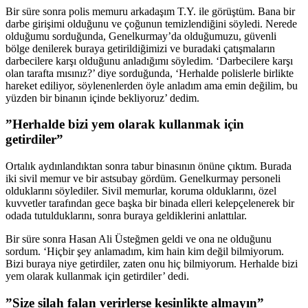
Bir süre sonra polis memuru arkadaşım T.Y. ile görüştüm. Bana bir
darbe girişimi olduğunu ve çoğunun temizlendiğini söyledi. Nerede
olduğumu sorduğunda, Genelkurmay’da olduğumuzu, güvenli
bölge denilerek buraya getirildiğimizi ve buradaki çatışmaların
darbecilere karşı olduğunu anladığımı söyledim. ‘Darbecilere karşı
olan tarafta mısınız?’ diye sorduğunda, ‘Herhalde polislerle birlikte
hareket ediliyor, söylenenlerden öyle anladım ama emin değilim, bu
yüzden bir binanın içinde bekliyoruz’ dedim.
”Herhalde bizi yem olarak kullanmak için
getirdiler”
Ortalık aydınlandıktan sonra tabur binasının önüne çıktım. Burada
iki sivil memur ve bir astsubay gördüm. Genelkurmay personeli
olduklarını söylediler. Sivil memurlar, koruma olduklarını, özel
kuvvetler tarafından gece başka bir binada elleri kelepçelenerek bir
odada tutulduklarını, sonra buraya geldiklerini anlattılar.
Bir süre sonra Hasan Ali Üsteğmen geldi ve ona ne olduğunu
sordum. ‘Hiçbir şey anlamadım, kim hain kim değil bilmiyorum.
Bizi buraya niye getirdiler, zaten onu hiç bilmiyorum. Herhalde bizi
yem olarak kullanmak için getirdiler’ dedi.
”Size silah falan verirlerse kesinlikte almayın”