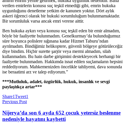
amirin emrini yerine getirmek, hukuka uygunluk nedenidir. Bana
verilen emirlerin konusu suç teşkil etmediği gibi, emrin hukuka
uygunluğunu denetleme yetkim de kanunen yoktur. Dört aylık
askeri öğrenci olarak bir hukuki sorumluluğum bulunmamaktadır.
Bir sorumluluk varsa ancak emri verene aittir.
Ben hukuka aykırı veya konusu suç teşkil eden bir emir almadım,
böyle bir faaliyette bulunmadım. Genelkurmay’da bulunduğumuz
süre boyunca polislere sığınana kadar Hizmet Taburu’ndan
ayrılmadım. Bindiğimiz helikoptere, güvenli bölgeye götürüleceğiz
diye bindim. Hiçbir surette şarjör veya mermi almadım, silah
kullanmadım. Bu hain darbe girişimini destekleyecek herhangi bir
faaliyette bulunmadım. Hakkımda isnat edilen suçlamaların hepsini
reddediyorum. Mahkemenizden öncelikle tahliyemi, dava sonunda
ise beraatimi arz ve talep ediyorum.”
***Mutluluk, adalet, özgürlük, hukuk, insanlık ve sevgi
paylaştıkça artar***
Share
1
Tweet
1
Previous Post
Nijerya’da son 6 ayda 652 çocuk yetersiz beslenme
nedeniyle hayatını kaybetti