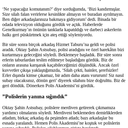
‘Ne yapacağız komutanım?’ diye sorduğumda, ‘Bizi kandırmışlar.
Size silah falan verirlerse kesinlikte almayın ve buradan ayrılmayın.
Ben diğer arkadaşlarınıza bakmaya gidiyorum’ dedi. Binada bir
odada televizyon olduğunu gördük ve açtık. Haberlerde
Genelkurmay’ın önünün tanklarla kapatıldığı ve darbeci askerlerin
halkı geri püskürtmek için ateş ettiği söyleniyordu.
Bir süre sonra birçok arkadaş Hizmet Taburu’na geldi ve polisi
aradık. Oktay Şahin Astsubay, polisi aradığını ve özel harekâtın bizi
kurtarmaya geleceğini söyledi. Beklemeye başladık. Bir süre sonra
erlerin taburlardan teslim edilmeye başladığını gördük. Biz de
onların arasına karışarak kaçabileceğimizi düşündük. Ancak özel
kuvvetler çıkışa yaklaştığımızda, ‘Silah çekti, hainler, şerefsizler!
Erler dışında kimse çıkamaz, bir adım daha atanı vururum! Siz nasıl
subay olacaksınız, dönün geri’ diyerek silahını bize doğrulttu. Biz de
geri döndük. Dönerken Polis Akademisi’ni gördük.
”Polislerin yanına sığındık”
Oktay Şahin Astsubay, polislere merdiven getirerek çıkmamıza
yardımcı olmalarını söyledi. Merdiveni beklemeden demirliklerden
atladım, birkaç arkadaş da peşimden atladı; bazı arkadaşlar bu
esnada yaralandı. Hemen Polis Akademisi’ne koştuk ve polislerin