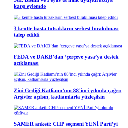
karşı eylemde
3 kentte hasta tutsakların serbest bırakılması
talep edildi
FEDA ve DAKB’dan ‘çerçeve yasa’ya destek
açıklaması
Zini Gediği Katliamı’nın 88’inci yılında çağrı:
Arşivler açılsın, katliamlarla yüzleşilsin
SAMER anketi: CHP seçmeni YENİ Parti’yi