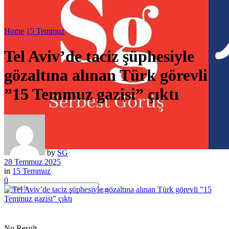
Home
15 Temmuz
Tel Aviv’de taciz şüphesiyle
gözaltına alınan Türk görevli
”15 Temmuz gazisi” çıktı
by
SG
28 Temmuz 2025
in
15 Temmuz
0
No Result