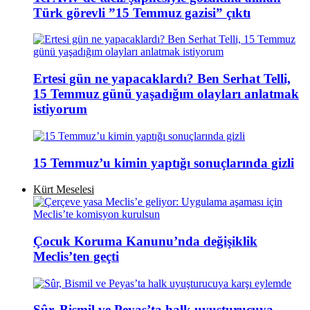
Türk görevli ”15 Temmuz gazisi” çıktı
Ertesi gün ne yapacaklardı? Ben Serhat Telli,
15 Temmuz günü yaşadığım olayları anlatmak
istiyorum
15 Temmuz’u kimin yaptığı sonuçlarında gizli
Kürt Meselesi
Çocuk Koruma Kanunu’nda değişiklik
Meclis’ten geçti
Sûr, Bismil ve Peyas’ta halk uyuşturucuya