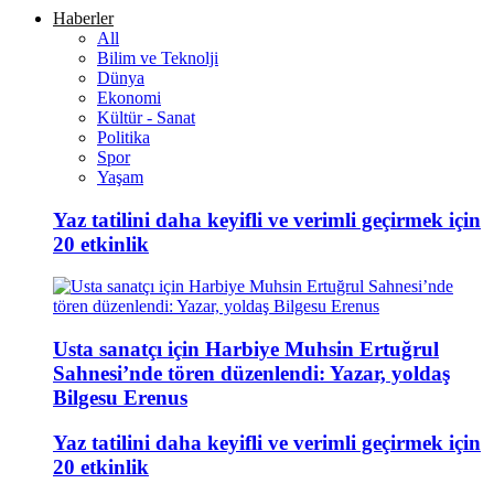
Haberler
All
Bilim ve Teknolji
Dünya
Ekonomi
Kültür - Sanat
Politika
Spor
Yaşam
Yaz tatilini daha keyifli ve verimli geçirmek için
20 etkinlik
Usta sanatçı için Harbiye Muhsin Ertuğrul
Sahnesi’nde tören düzenlendi: Yazar, yoldaş
Bilgesu Erenus
Yaz tatilini daha keyifli ve verimli geçirmek için
20 etkinlik