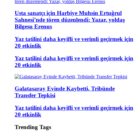
Usta sanatçı için Harbiye Muhsin Ertuğrul
Sahnesi’nde tören düzenlendi: Yazar, yoldaş
Bilgesu Erenus
Yaz tatilini daha keyifli ve verimli geçirmek için
20 etkinlik
Yaz tatilini daha keyifli ve verimli geçirmek için
20 etkinlik
Galatasaray Evinde Kaybetti, Tribünde
Transfer Tepkisi
Yaz tatilini daha keyifli ve verimli geçirmek için
20 etkinlik
Trending Tags