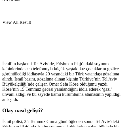
View All Result
İsrail’in başkenti Tel Aviv’de, Frishman Plajı’ndaki soyunma
kabinlerinde cep telefonuyla küçük yaştaki kız çocuklarını gizlice
görüntülediği iddiasıyla 29 yaşındaki bir Türk vatandaşı gözaltına
alındı. İsrail basını, gözaltına alınan kişinin Türkiye’nin Tel Aviv
Büyükelçiliği’nde çalışan Ömer Sefa Köse olduğunu yazdı.
Köse’nin 15 Temmuz gecesi yaralandığını iddia ederek ‘gazi’
unvanı aldığı ve bu sayede kamu kurumlarına atamasının yapıldığı
anlaşıldı.
Olay nasıl gelişti?
İsrail polisi, 25 Temmuz Cuma günü öğleden sonra Tel Aviv’deki
Frishman Plajı’nda, kadın soyunma kabinlerine yakın bölgede bir