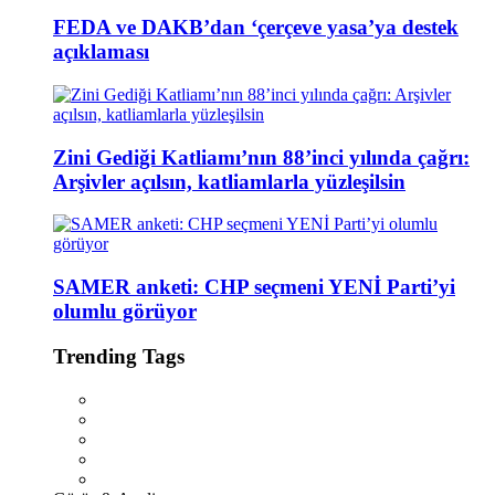
FEDA ve DAKB’dan ‘çerçeve yasa’ya destek
açıklaması
Zini Gediği Katliamı’nın 88’inci yılında çağrı:
Arşivler açılsın, katliamlarla yüzleşilsin
SAMER anketi: CHP seçmeni YENİ Parti’yi
olumlu görüyor
Trending Tags