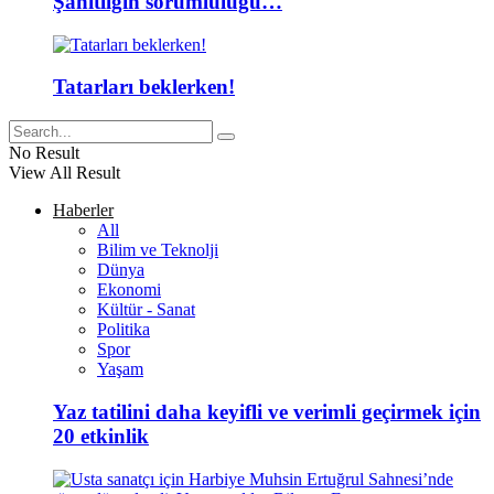
Şahitliğin sorumluluğu…
Tatarları beklerken!
No Result
View All Result
Haberler
All
Bilim ve Teknolji
Dünya
Ekonomi
Kültür - Sanat
Politika
Spor
Yaşam
Yaz tatilini daha keyifli ve verimli geçirmek için
20 etkinlik