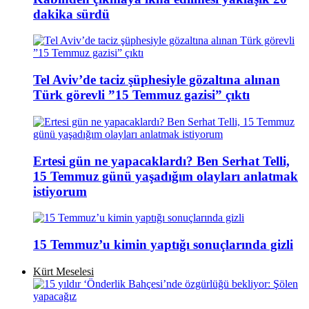
dakika sürdü
Tel Aviv’de taciz şüphesiyle gözaltına alınan
Türk görevli ”15 Temmuz gazisi” çıktı
Ertesi gün ne yapacaklardı? Ben Serhat Telli,
15 Temmuz günü yaşadığım olayları anlatmak
istiyorum
15 Temmuz’u kimin yaptığı sonuçlarında gizli
Kürt Meselesi