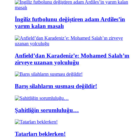
İngiliz futbolunu değiştiren adam Ardiles’in
yarım kalan masalı
Anfield’dan Karadeniz’e: Mohamed Salah’ın
zirveye uzanan yolculuğu
Barış silahların susması değildir!
Şahitliğin sorumluluğu…
Tatarları beklerken!