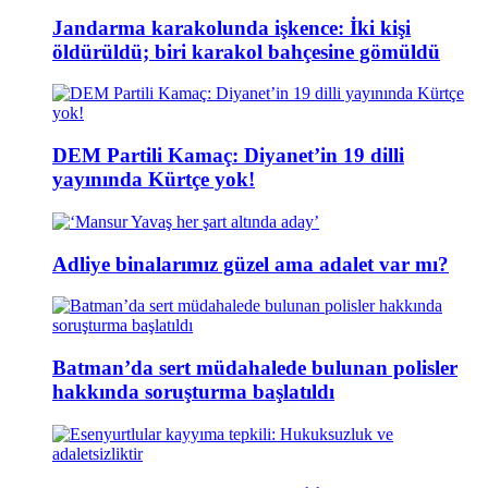
Jandarma karakolunda işkence: İki kişi
öldürüldü; biri karakol bahçesine gömüldü
DEM Partili Kamaç: Diyanet’in 19 dilli
yayınında Kürtçe yok!
Adliye binalarımız güzel ama adalet var mı?
Batman’da sert müdahalede bulunan polisler
hakkında soruşturma başlatıldı