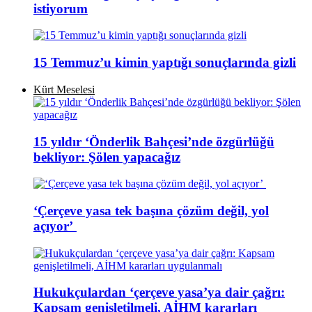
istiyorum
15 Temmuz’u kimin yaptığı sonuçlarında gizli
Kürt Meselesi
15 yıldır ‘Önderlik Bahçesi’nde özgürlüğü
bekliyor: Şölen yapacağız
‘Çerçeve yasa tek başına çözüm değil, yol
açıyor’
Hukukçulardan ‘çerçeve yasa’ya dair çağrı:
Kapsam genişletilmeli, AİHM kararları