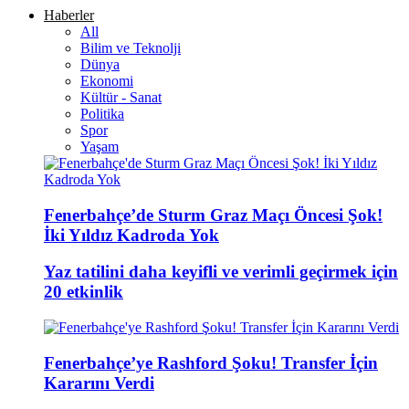
Haberler
All
Bilim ve Teknolji
Dünya
Ekonomi
Kültür - Sanat
Politika
Spor
Yaşam
Fenerbahçe’de Sturm Graz Maçı Öncesi Şok!
İki Yıldız Kadroda Yok
Yaz tatilini daha keyifli ve verimli geçirmek için
20 etkinlik
Fenerbahçe’ye Rashford Şoku! Transfer İçin
Kararını Verdi