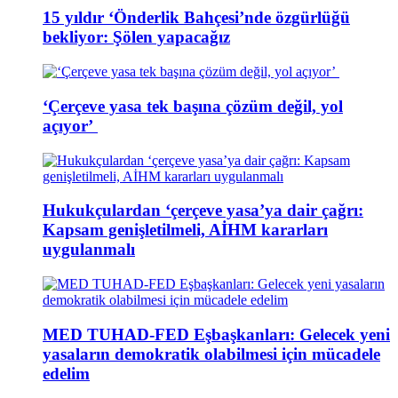
15 yıldır ‘Önderlik Bahçesi’nde özgürlüğü
bekliyor: Şölen yapacağız
‘Çerçeve yasa tek başına çözüm değil, yol
açıyor’
Hukukçulardan ‘çerçeve yasa’ya dair çağrı:
Kapsam genişletilmeli, AİHM kararları
uygulanmalı
MED TUHAD-FED Eşbaşkanları: Gelecek yeni
yasaların demokratik olabilmesi için mücadele
edelim