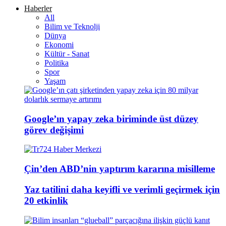
Haberler
All
Bilim ve Teknolji
Dünya
Ekonomi
Kültür - Sanat
Politika
Spor
Yaşam
Google’ın yapay zeka biriminde üst düzey
görev değişimi
Çin’den ABD’nin yaptırım kararına misilleme
Yaz tatilini daha keyifli ve verimli geçirmek için
20 etkinlik