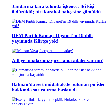
Jandarma karakolunda işkence: İki kişi
öldürüldü; biri karakol bahçesine gömüldü
DEM Partili Kamaç: Diyanet’in 19 dilli
yayınında Kürtçe yok!
Adliye binalarımız güzel ama adalet var mı?
Batman’da sert müdahalede bulunan polisler
hakkında soruşturma başlatıldı