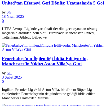
United’tan Efsanevi Geri Dönüş: Uzatmalarda 5 Gol
by
SG
18 Nisan 2025
0
UEFA Avrupa Ligi'nde yarı finalistler dün gece oynanan rövanş
maçlarının ardından belli oldu. Turnuvada Manchester United,
Tottenham, Athletic Bilbao ve ...
Fenerbahçe’nin İlgilendiği İddia Ediliyordu,
Manchester’in Yıldızı Aston Villa’ya Gitti
by
SG
3 Şubat 2025
0
İngiltere Premier Lig ekibi Aston Villa, bir dönem Süper Lig
ekiplerinden Fenerbahçe'nin de gündemine geldiği iddia edilen
Manchester United'dan Marcus ...