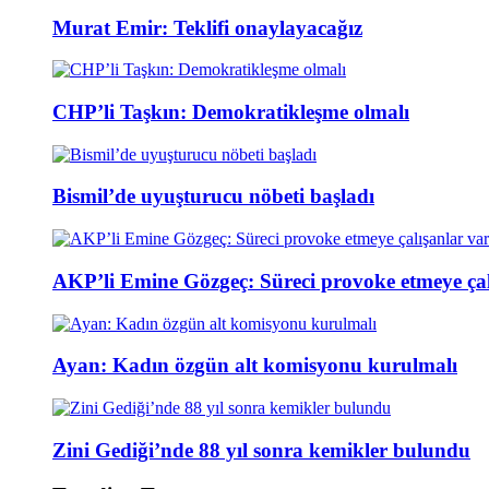
Murat Emir: Teklifi onaylayacağız
CHP’li Taşkın: Demokratikleşme olmalı
Bismil’de uyuşturucu nöbeti başladı
AKP’li Emine Gözgeç: Süreci provoke etmeye çal
Ayan: Kadın özgün alt komisyonu kurulmalı
Zini Gediği’nde 88 yıl sonra kemikler bulundu