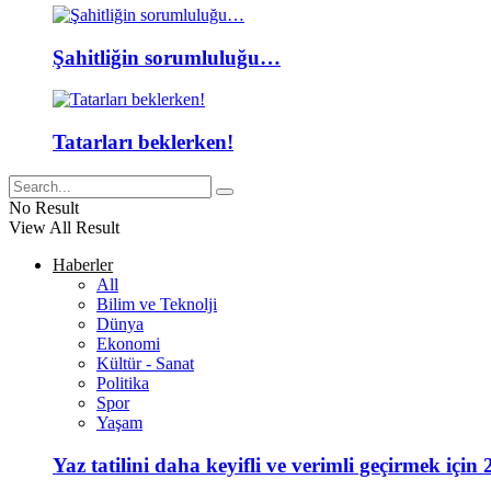
Şahitliğin sorumluluğu…
Tatarları beklerken!
No Result
View All Result
Haberler
All
Bilim ve Teknolji
Dünya
Ekonomi
Kültür - Sanat
Politika
Spor
Yaşam
Yaz tatilini daha keyifli ve verimli geçirmek için 