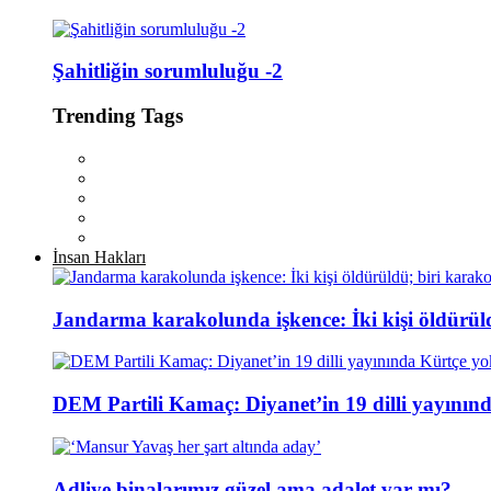
Şahitliğin sorumluluğu -2
Trending Tags
İnsan Hakları
Jandarma karakolunda işkence: İki kişi öldürül
DEM Partili Kamaç: Diyanet’in 19 dilli yayının
Adliye binalarımız güzel ama adalet var mı?