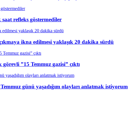
aat refleks göstermediler
çıkmaya ikna edilmesi yaklaşık 20 dakika sürdü
k görevli ”15 Temmuz gazisi” çıktı
15 Temmuz günü yaşadığım olayları anlatmak istiyorum