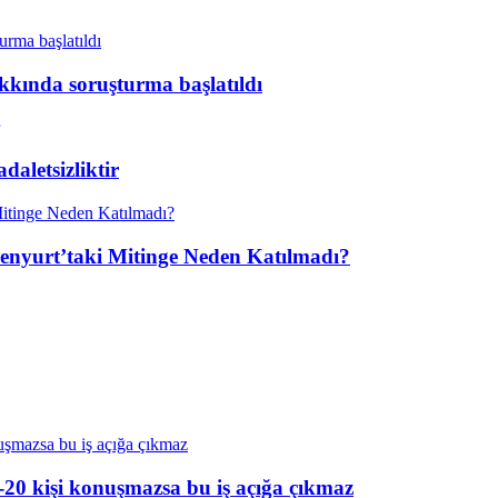
kkında soruşturma başlatıldı
aletsizliktir
enyurt’taki Mitinge Neden Katılmadı?
20 kişi konuşmazsa bu iş açığa çıkmaz