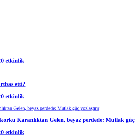
20 etkinlik
rtbas etti?
20 etkinlik
m-korku Karanlıktan Gelen, beyaz perdede: Mutlak güç y
20 etkinlik