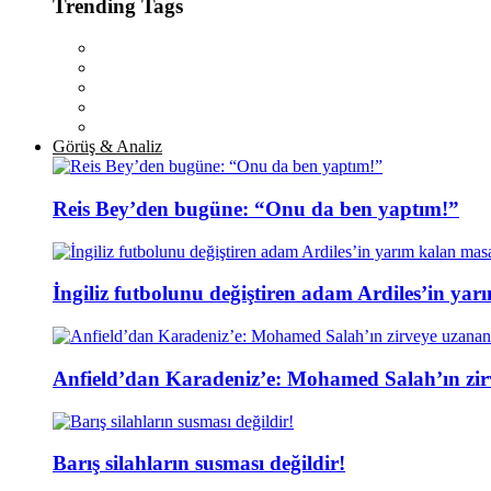
Trending Tags
Görüş & Analiz
Reis Bey’den bugüne: “Onu da ben yaptım!”
İngiliz futbolunu değiştiren adam Ardiles’in yar
Anfield’dan Karadeniz’e: Mohamed Salah’ın zir
Barış silahların susması değildir!