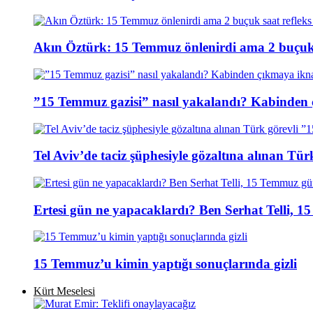
Akın Öztürk: 15 Temmuz önlenirdi ama 2 buçuk s
”15 Temmuz gazisi” nasıl yakalandı? Kabinden 
Tel Aviv’de taciz şüphesiyle gözaltına alınan Tür
Ertesi gün ne yapacaklardı? Ben Serhat Telli, 
15 Temmuz’u kimin yaptığı sonuçlarında gizli
Kürt Meselesi