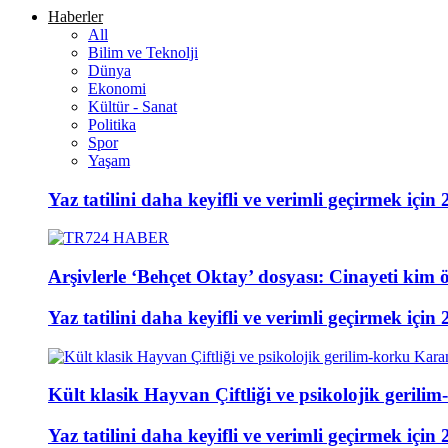
Haberler
All
Bilim ve Teknolji
Dünya
Ekonomi
Kültür - Sanat
Politika
Spor
Yaşam
Yaz tatilini daha keyifli ve verimli geçirmek için 
Arşivlerle ‘Behçet Oktay’ dosyası: Cinayeti kim ö
Yaz tatilini daha keyifli ve verimli geçirmek için 
Kült klasik Hayvan Çiftliği ve psikolojik gerili
Yaz tatilini daha keyifli ve verimli geçirmek için 