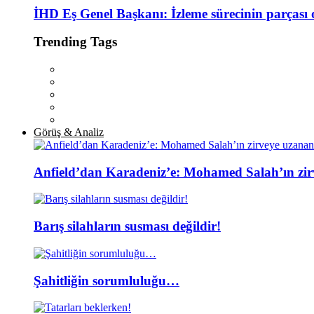
İHD Eş Genel Başkanı: İzleme sürecinin parçası 
Trending Tags
Görüş & Analiz
Anfield’dan Karadeniz’e: Mohamed Salah’ın zir
Barış silahların susması değildir!
Şahitliğin sorumluluğu…