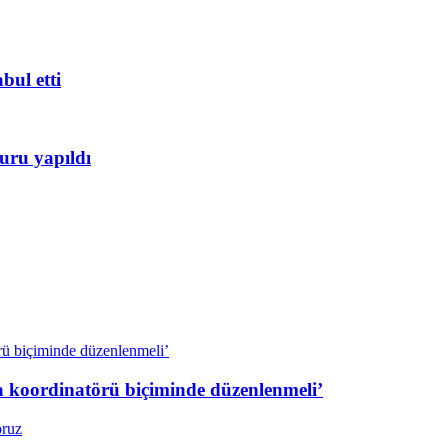
bul etti
uru yapıldı
a koordinatörü biçiminde düzenlenmeli’