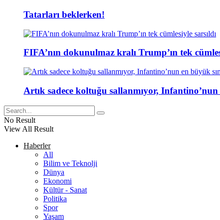
Tatarları beklerken!
FIFA’nın dokunulmaz kralı Trump’ın tek cümlesi
Artık sadece koltuğu sallanmıyor, Infantino’nun
No Result
View All Result
Haberler
All
Bilim ve Teknolji
Dünya
Ekonomi
Kültür - Sanat
Politika
Spor
Yaşam