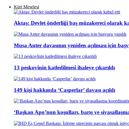
Kürt Meselesi
Aktaş: Devlet önderliği baş müzakereci olarak ka
Musa Anter davasının yeniden açılması için başv
13 peskovînin katledilmesi ihaleye çıkarıldı
149 kişi hakkında ‘Casperlar’ davası açıldı
‘Başkan Apo’nun koşulları, barış ve siyasallaşm