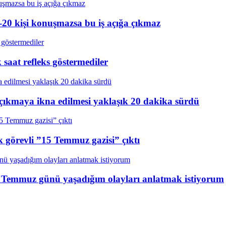
20 kişi konuşmazsa bu iş açığa çıkmaz
aat refleks göstermediler
çıkmaya ikna edilmesi yaklaşık 20 dakika sürdü
k görevli ”15 Temmuz gazisi” çıktı
15 Temmuz günü yaşadığım olayları anlatmak istiyorum