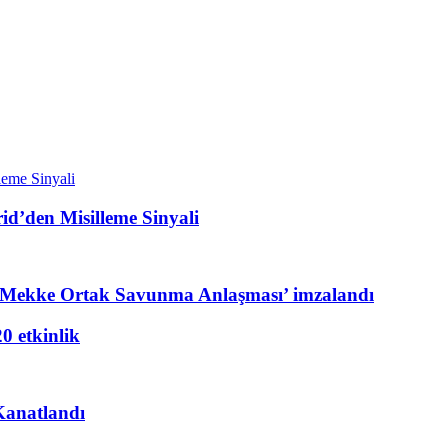
rid’den Misilleme Sinyali
a ‘Mekke Ortak Savunma Anlaşması’ imzalandı
20 etkinlik
 Kanatlandı