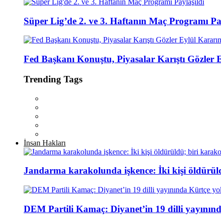
Süper Lig’de 2. ve 3. Haftanın Maç Programı Pay
Fed Başkanı Konuştu, Piyasalar Karıştı Gözler 
Trending Tags
İnsan Hakları
Jandarma karakolunda işkence: İki kişi öldürül
DEM Partili Kamaç: Diyanet’in 19 dilli yayının