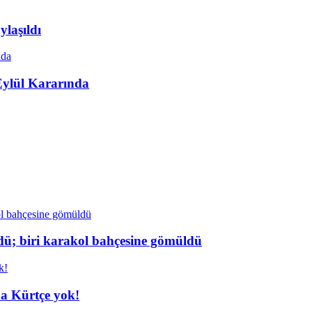
laşıldı
Eylül Kararında
dü; biri karakol bahçesine gömüldü
da Kürtçe yok!