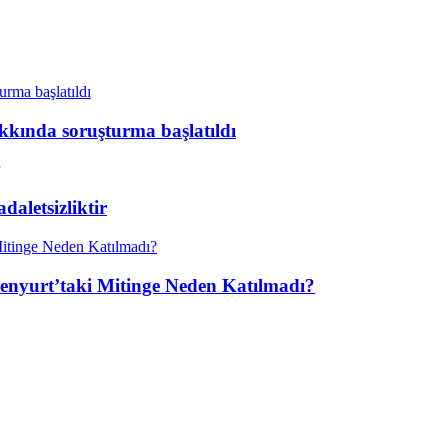
kkında soruşturma başlatıldı
aletsizliktir
enyurt’taki Mitinge Neden Katılmadı?