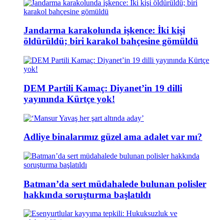
Jandarma karakolunda işkence: İki kişi
öldürüldü; biri karakol bahçesine gömüldü
DEM Partili Kamaç: Diyanet’in 19 dilli
yayınında Kürtçe yok!
Adliye binalarımız güzel ama adalet var mı?
Batman’da sert müdahalede bulunan polisler
hakkında soruşturma başlatıldı