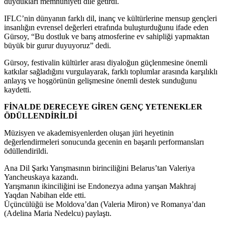
duydukları memnuniyeti dile getirdi.
IFLC’nin dünyanın farklı dil, inanç ve kültürlerine mensup gençleri
insanlığın evrensel değerleri etrafında buluşturduğunu ifade eden
Gürsoy, “Bu dostluk ve barış atmosferine ev sahipliği yapmaktan
büyük bir gurur duyuyoruz” dedi.
Gürsoy, festivalin kültürler arası diyaloğun güçlenmesine önemli
katkılar sağladığını vurgulayarak, farklı toplumlar arasında karşılıklı
anlayış ve hoşgörünün gelişmesine önemli destek sunduğunu
kaydetti.
FİNALDE DERECEYE GİREN GENÇ YETENEKLER
ÖDÜLLENDİRİLDİ
Müzisyen ve akademisyenlerden oluşan jüri heyetinin
değerlendirmeleri sonucunda gecenin en başarılı performansları
ödüllendirildi.
Ana Dil Şarkı Yarışmasının birinciliğini Belarus’tan Valeriya
Yancheuskaya kazandı.
Yarışmanın ikinciliğini ise Endonezya adına yarışan Makhraj
Yaqdan Nabihan elde etti.
Üçüncülüğü ise Moldova’dan (Valeria Miron) ve Romanya’dan
(Adelina Maria Nedelcu) paylaştı.