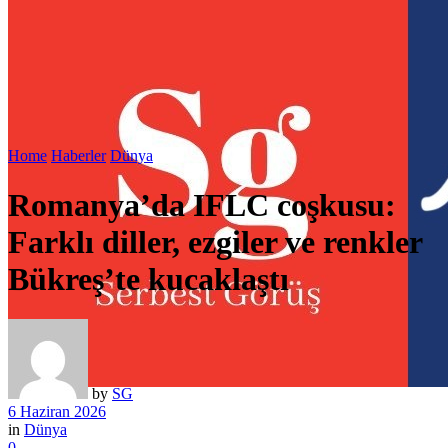
Home
Haberler
Dünya
Romanya’da IFLC coşkusu:
Farklı diller, ezgiler ve renkler
Bükreş’te kucaklaştı
by
SG
6 Haziran 2026
in
Dünya
0