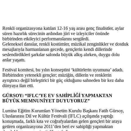
Renkli organizasyona katılan 12-16 yaş arası genç finalistler, aylar
süren hazırlık sürecinin ardından jüri ve izleyiciler önünde
birbirinden etkileyici performanslarını sergiledi.
Geleneksel danslar, renkli kostümler, müzikal zenginlikler ve dostluk
mesajlarıyla harmanlanan gecede, gençlerin kendi dillerinde
seslendirdikleri şarkılar salonda büyük alkış alırken, duygu dolu
anlar yaşattı.
Festival komitesi, bu yılın konseptini ‘kültürlerin uyumuna’ adadı.
Birbirinden yetenekli gençler; müziğin, dillerin ve renklerin
ayrıştırıcı değil birleştirici bir güç olduğunu sahneden bir kez daha
dünyaya ilan etti.
GÜRSOY: “IFLC’YE EV SAHİPLİĞİ YAPMAKTAN
BÜYÜK MEMNUNİYET DUYUYORUZ”
Lumina Eğitim Kurumları Yönetim Kurulu Başkanı Fatih Gürsoy,
Uluslararası Dil ve Kültür Festivali (IFLC) açılışında yaptığı
konuşmada, farklı kıta ve coğrafyalardan gelen gençleri bir araya
getiren organizasyona 2011’den beri ev sahipliği yapmaktan