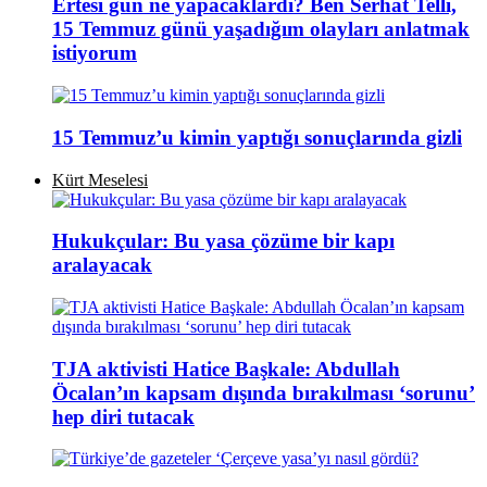
Ertesi gün ne yapacaklardı? Ben Serhat Telli,
15 Temmuz günü yaşadığım olayları anlatmak
istiyorum
15 Temmuz’u kimin yaptığı sonuçlarında gizli
Kürt Meselesi
Hukukçular: Bu yasa çözüme bir kapı
aralayacak
TJA aktivisti Hatice Başkale: Abdullah
Öcalan’ın kapsam dışında bırakılması ‘sorunu’
hep diri tutacak