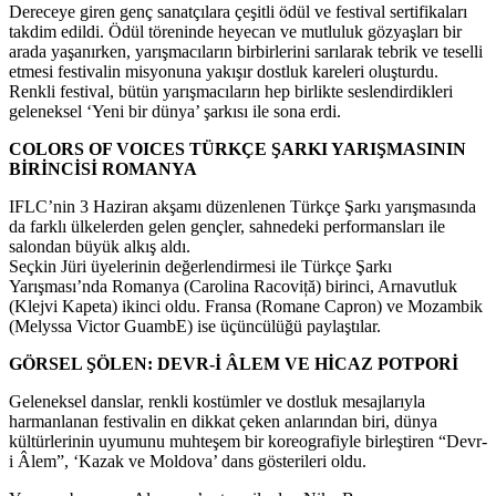
Dereceye giren genç sanatçılara çeşitli ödül ve festival sertifikaları
takdim edildi. Ödül töreninde heyecan ve mutluluk gözyaşları bir
arada yaşanırken, yarışmacıların birbirlerini sarılarak tebrik ve teselli
etmesi festivalin misyonuna yakışır dostluk kareleri oluşturdu.
Renkli festival, bütün yarışmacıların hep birlikte seslendirdikleri
geleneksel ‘Yeni bir dünya’ şarkısı ile sona erdi.
COLORS OF VOICES TÜRKÇE ŞARKI YARIŞMASININ
BİRİNCİSİ ROMANYA
IFLC’nin 3 Haziran akşamı düzenlenen Türkçe Şarkı yarışmasında
da farklı ülkelerden gelen gençler, sahnedeki performansları ile
salondan büyük alkış aldı.
Seçkin Jüri üyelerinin değerlendirmesi ile Türkçe Şarkı
Yarışması’nda Romanya (Carolina Racoviță) birinci, Arnavutluk
(Klejvi Kapeta) ikinci oldu. Fransa (Romane Capron) ve Mozambik
(Melyssa Victor GuambE) ise üçüncülüğü paylaştılar.
GÖRSEL ŞÖLEN: DEVR-İ ÂLEM VE HİCAZ POTPORİ
Geleneksel danslar, renkli kostümler ve dostluk mesajlarıyla
harmanlanan festivalin en dikkat çeken anlarından biri, dünya
kültürlerinin uyumunu muhteşem bir koreografiyle birleştiren “Devr-
i Âlem”, ‘Kazak ve Moldova’ dans gösterileri oldu.