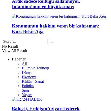
Artık sadece koltuğu sallanmıyor,
Infantino’nun en büyük sınavı
Konumunun hakkını veren bir kahraman:
Kürt Bekir Ağa
No Result
View All Result
Haberler
All
Bilim ve Teknolji
Dünya
Ekonomi
Kültür - Sanat
Politika
Spor
Yaşam
Bahçeli, Erdoğan’ı ziyaret edecek