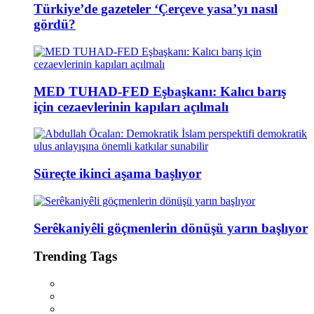
Türkiye’de gazeteler ‘Çerçeve yasa’yı nasıl
gördü?
MED TUHAD-FED Eşbaşkanı: Kalıcı barış
için cezaevlerinin kapıları açılmalı
Süreçte ikinci aşama başlıyor
Serêkaniyêli göçmenlerin dönüşü yarın başlıyor
Trending Tags