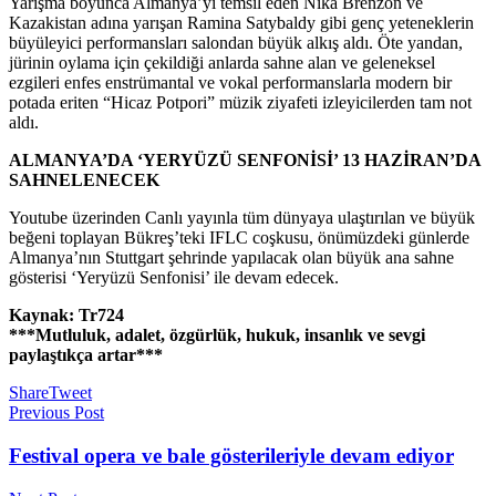
Yarışma boyunca Almanya’yı temsil eden Nika Brenzon ve
Kazakistan adına yarışan Ramina Satybaldy gibi genç yeteneklerin
büyüleyici performansları salondan büyük alkış aldı. Öte yandan,
jürinin oylama için çekildiği anlarda sahne alan ve geleneksel
ezgileri enfes enstrümantal ve vokal performanslarla modern bir
potada eriten “Hicaz Potpori” müzik ziyafeti izleyicilerden tam not
aldı.
ALMANYA’DA ‘YERYÜZÜ SENFONİSİ’ 13 HAZİRAN’DA
SAHNELENECEK
Youtube üzerinden Canlı yayınla tüm dünyaya ulaştırılan ve büyük
beğeni toplayan Bükreş’teki IFLC coşkusu, önümüzdeki günlerde
Almanya’nın Stuttgart şehrinde yapılacak olan büyük ana sahne
gösterisi ‘Yeryüzü Senfonisi’ ile devam edecek.
Kaynak: Tr724
***Mutluluk, adalet, özgürlük, hukuk, insanlık ve sevgi
paylaştıkça artar***
Share
Tweet
Previous Post
Festival opera ve bale gösterileriyle devam ediyor