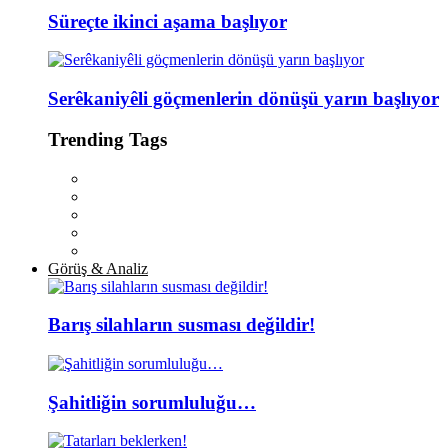
Süreçte ikinci aşama başlıyor
Serêkaniyêli göçmenlerin dönüşü yarın başlıyor
Trending Tags
Görüş & Analiz
Barış silahların susması değildir!
Şahitliğin sorumluluğu…