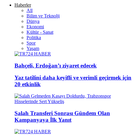
Haberler
All
Bilim ve Teknolji
Dünya
Ekonomi
Kültür - Sanat
Politika
Spor
Yaşam
Bahçeli, Erdoğan’ı ziyaret edecek
Yaz tatilini daha keyifli ve verimli geçirmek için
20 etkinlik
Salah Transferi Sonrası Gündem Olan
Kampanyaya İlk Yanıt