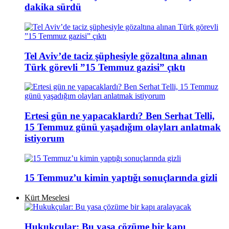
dakika sürdü
Tel Aviv’de taciz şüphesiyle gözaltına alınan
Türk görevli ”15 Temmuz gazisi” çıktı
Ertesi gün ne yapacaklardı? Ben Serhat Telli,
15 Temmuz günü yaşadığım olayları anlatmak
istiyorum
15 Temmuz’u kimin yaptığı sonuçlarında gizli
Kürt Meselesi
Hukukçular: Bu yasa çözüme bir kapı