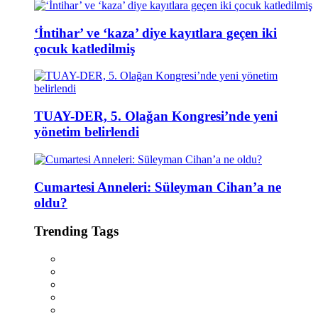
‘İntihar’ ve ‘kaza’ diye kayıtlara geçen iki
çocuk katledilmiş
TUAY-DER, 5. Olağan Kongresi’nde yeni
yönetim belirlendi
Cumartesi Anneleri: Süleyman Cihan’a ne
oldu?
Trending Tags