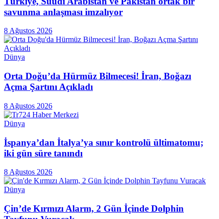
Türkiye, Suudi Arabistan ve Pakistan ortak bir
savunma anlaşması imzalıyor
8 Ağustos 2026
Dünya
Orta Doğu’da Hürmüz Bilmecesi! İran, Boğazı
Açma Şartını Açıkladı
8 Ağustos 2026
Dünya
İspanya’dan İtalya’ya sınır kontrolü ültimatomu;
iki gün süre tanındı
8 Ağustos 2026
Dünya
Çin’de Kırmızı Alarm, 2 Gün İçinde Dolphin