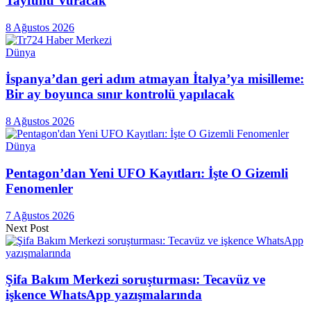
Tayfunu Vuracak
8 Ağustos 2026
Dünya
İspanya’dan geri adım atmayan İtalya’ya misilleme:
Bir ay boyunca sınır kontrolü yapılacak
8 Ağustos 2026
Dünya
Pentagon’dan Yeni UFO Kayıtları: İşte O Gizemli
Fenomenler
7 Ağustos 2026
Next Post
Şifa Bakım Merkezi soruşturması: Tecavüz ve
işkence WhatsApp yazışmalarında