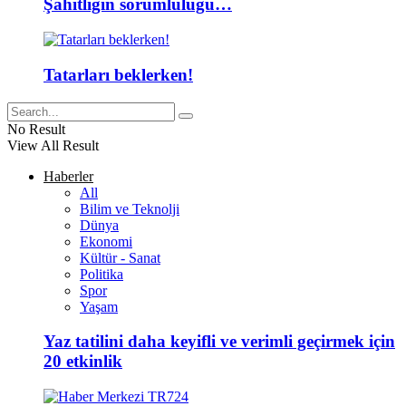
Şahitliğin sorumluluğu…
Tatarları beklerken!
No Result
View All Result
Haberler
All
Bilim ve Teknolji
Dünya
Ekonomi
Kültür - Sanat
Politika
Spor
Yaşam
Yaz tatilini daha keyifli ve verimli geçirmek için
20 etkinlik