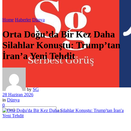
Home
Haberler
Dünya
Orta Doğu’da Bir Kez Daha
Silahlar Konuştu: Trump’tan
İran’a Yeni Tehdit
by
SG
28 Haziran 2026
in
Dünya
0