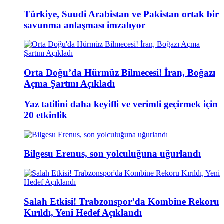
Türkiye, Suudi Arabistan ve Pakistan ortak bir
savunma anlaşması imzalıyor
Orta Doğu’da Hürmüz Bilmecesi! İran, Boğazı
Açma Şartını Açıkladı
Yaz tatilini daha keyifli ve verimli geçirmek için
20 etkinlik
Bilgesu Erenus, son yolculuğuna uğurlandı
Salah Etkisi! Trabzonspor’da Kombine Rekoru
Kırıldı, Yeni Hedef Açıklandı