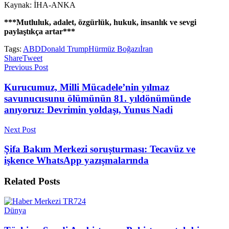
Kaynak: İHA-ANKA
***Mutluluk, adalet, özgürlük, hukuk, insanlık ve sevgi
paylaştıkça artar***
Tags:
ABD
Donald Trump
Hürmüz Boğazı
İran
Share
Tweet
Previous Post
Kurucumuz, Milli Mücadele’nin yılmaz
savunucusunu ölümünün 81. yıldönümünde
anıyoruz: Devrimin yoldaşı, Yunus Nadi
Next Post
Şifa Bakım Merkezi soruşturması: Tecavüz ve
işkence WhatsApp yazışmalarında
Related
Posts
Dünya