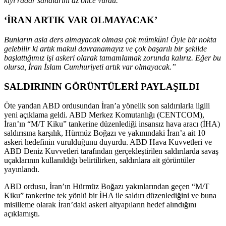
kıyı radar sahalarını az önce vurdu.
‘İRAN ARTIK VAR OLMAYACAK’
Bunların asla ders almayacak olması çok mümkün! Öyle bir nokta
gelebilir ki artık makul davranamayız ve çok başarılı bir şekilde
başlattığımız işi askeri olarak tamamlamak zorunda kalırız. Eğer bu
olursa, İran İslam Cumhuriyeti artık var olmayacak.”
SALDIRININ GÖRÜNTÜLERİ PAYLAŞILDI
Öte yandan ABD ordusundan İran’a yönelik son saldırılarla ilgili
yeni açıklama geldi. ABD Merkez Komutanlığı (CENTCOM),
İran’ın “M/T Kiku” tankerine düzenlediği insansız hava aracı (İHA)
saldırısına karşılık, Hürmüz Boğazı ve yakınındaki İran’a ait 10
askeri hedefinin vurulduğunu duyurdu. ABD Hava Kuvvetleri ve
ABD Deniz Kuvvetleri tarafından gerçekleştirilen saldırılarda savaş
uçaklarının kullanıldığı belirtilirken, saldırılara ait görüntüler
yayınlandı.
ABD ordusu, İran’ın Hürmüz Boğazı yakınlarından geçen “M/T
Kiku” tankerine tek yönlü bir İHA ile saldırı düzenlediğini ve buna
misilleme olarak İran’daki askeri altyapıların hedef alındığını
açıklamıştı.