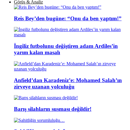
Görüş & Analiz
Reis Bey’den bugüne: “Onu da ben yaptım!”
İngiliz futbolunu değiştiren adam Ardiles’in
yarım kalan masalı
Anfield’dan Karadeniz’e: Mohamed Salah’ın
zirveye uzanan yolculuğu
Barış silahların susması değildir!