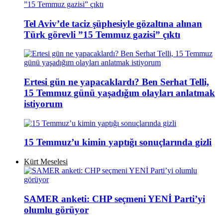
Tel Aviv’de taciz şüphesiyle gözaltına alınan
Türk görevli ”15 Temmuz gazisi” çıktı
Ertesi gün ne yapacaklardı? Ben Serhat Telli,
15 Temmuz günü yaşadığım olayları anlatmak
istiyorum
15 Temmuz’u kimin yaptığı sonuçlarında gizli
Kürt Meselesi
SAMER anketi: CHP seçmeni YENİ Parti’yi
olumlu görüyor