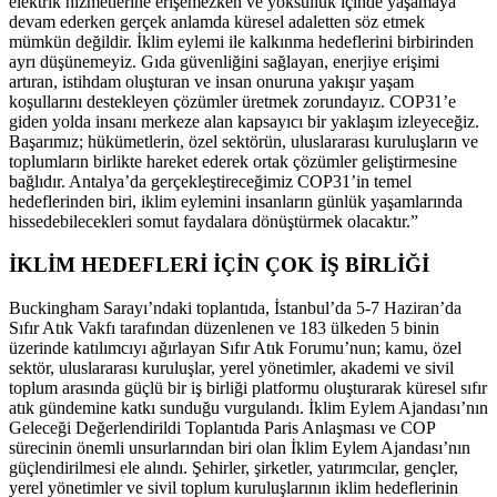
elektrik hizmetlerine erişemezken ve yoksulluk içinde yaşamaya
devam ederken gerçek anlamda küresel adaletten söz etmek
mümkün değildir. İklim eylemi ile kalkınma hedeflerini birbirinden
ayrı düşünemeyiz. Gıda güvenliğini sağlayan, enerjiye erişimi
artıran, istihdam oluşturan ve insan onuruna yakışır yaşam
koşullarını destekleyen çözümler üretmek zorundayız. COP31’e
giden yolda insanı merkeze alan kapsayıcı bir yaklaşım izleyeceğiz.
Başarımız; hükümetlerin, özel sektörün, uluslararası kuruluşların ve
toplumların birlikte hareket ederek ortak çözümler geliştirmesine
bağlıdır. Antalya’da gerçekleştireceğimiz COP31’in temel
hedeflerinden biri, iklim eylemini insanların günlük yaşamlarında
hissedebilecekleri somut faydalara dönüştürmek olacaktır.”
İKLİM HEDEFLERİ İÇİN ÇOK İŞ BİRLİĞİ
Buckingham Sarayı’ndaki toplantıda, İstanbul’da 5-7 Haziran’da
Sıfır Atık Vakfı tarafından düzenlenen ve 183 ülkeden 5 binin
üzerinde katılımcıyı ağırlayan Sıfır Atık Forumu’nun; kamu, özel
sektör, uluslararası kuruluşlar, yerel yönetimler, akademi ve sivil
toplum arasında güçlü bir iş birliği platformu oluşturarak küresel sıfır
atık gündemine katkı sunduğu vurgulandı. İklim Eylem Ajandası’nın
Geleceği Değerlendirildi Toplantıda Paris Anlaşması ve COP
sürecinin önemli unsurlarından biri olan İklim Eylem Ajandası’nın
güçlendirilmesi ele alındı. Şehirler, şirketler, yatırımcılar, gençler,
yerel yönetimler ve sivil toplum kuruluşlarının iklim hedeflerinin