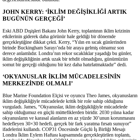
JOHN KERRY: ‘İKLİM DEĞİŞİKLİĞİ ARTIK
BUGÜNÜN GERÇEĞİ’
Eski ABD Dışişleri Bakanı John Kerry, toplantının iklim krizinin
etkilerinin giderek daha görünür hale geldiği bir dönemde
gerçekleştiğine dikkat çekti. Kerry, “Yılın en sıcak günlerinden
birinde Buckingham Sarayı’nda bir araya gelmiş olmamız son
derece anlamlıdır. Londra’nın rekor sıcaklıklar yaşadığı bu günler,
iklim değişikliğinin artık uzak bir tehdit olmadığını, günümüzün
somut bir gerçeği olduğunu bir kez daha hatırlatmaktadır” dedi.
‘OKYANUSLAR İKLİM MÜCADELESİNİN
MERKEZİNDE OLMALI’
Blue Marine Foundation Elçisi ve oyuncu Theo James, okyanusların
iklim değişikliğiyle mücadelede kritik bir role sahip olduğunu
vurguladı. James, “Okyanuslar, iklim değişikliğiyle mücadelede
sahip olduğumuz en güçlü müttefiklerden biridir. 2030 yılına kadar
okyanusların ve karasal alanların en az yüzde 30’unun korunmasını
hedefleyen 30×30 hedefi, gerçek bir fark yaratma fırsatı sunuyor”
ifadelerini kullandı. COP31 Öncesinde Güçlü İş Birliği Mesajı
Londra İklim Eylem Haftası kapsamında gerçekleştirilen toplantı,