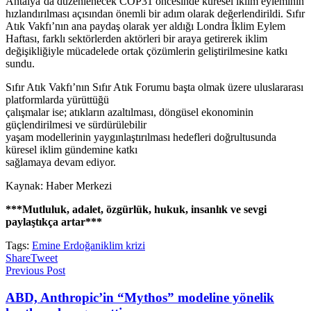
Antalya’da düzenlenecek COP31 öncesinde küresel iklim eyleminin
hızlandırılması açısından önemli bir adım olarak değerlendirildi. Sıfır
Atık Vakfı’nın ana paydaş olarak yer aldığı Londra İklim Eylem
Haftası, farklı sektörlerden aktörleri bir araya getirerek iklim
değişikliğiyle mücadelede ortak çözümlerin geliştirilmesine katkı
sundu.
Sıfır Atık Vakfı’nın Sıfır Atık Forumu başta olmak üzere uluslararası
platformlarda yürüttüğü
çalışmalar ise; atıkların azaltılması, döngüsel ekonominin
güçlendirilmesi ve sürdürülebilir
yaşam modellerinin yaygınlaştırılması hedefleri doğrultusunda
küresel iklim gündemine katkı
sağlamaya devam ediyor.
Kaynak: Haber Merkezi
***Mutluluk, adalet, özgürlük, hukuk, insanlık ve sevgi
paylaştıkça artar***
Tags:
Emine Erdoğan
iklim krizi
Share
Tweet
Previous Post
ABD, Anthropic’in “Mythos” modeline yönelik