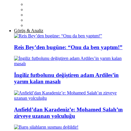
Görüş & Analiz
Reis Bey’den bugüne: “Onu da ben yaptım!”
İngiliz futbolunu değiştiren adam Ardiles’in
yarım kalan masalı
Anfield’dan Karadeniz’e: Mohamed Salah’ın
zirveye uzanan yolculuğu