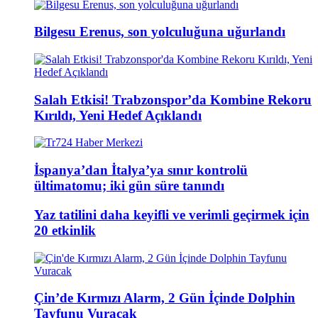
Bilgesu Erenus, son yolculuğuna uğurlandı
Salah Etkisi! Trabzonspor’da Kombine Rekoru
Kırıldı, Yeni Hedef Açıklandı
İspanya’dan İtalya’ya sınır kontrolü
ültimatomu; iki gün süre tanındı
Yaz tatilini daha keyifli ve verimli geçirmek için
20 etkinlik
Çin’de Kırmızı Alarm, 2 Gün İçinde Dolphin
Tayfunu Vuracak