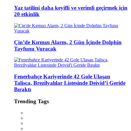
Yaz tatilini daha keyifli ve verimli geçirmek için
20 etkinlik
Çin’de Kırmızı Alarm, 2 Gün İçinde Dolphin
Tayfunu Vuracak
Fenerbahçe Kariyerinde 42 Gole Ulaşan
Talisca, Brezilyalılar Listesinde Deivid’i Geride
Bıraktı
Trending Tags