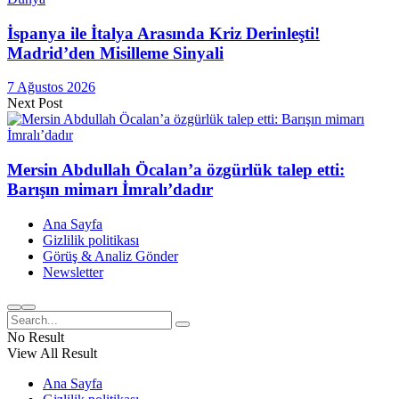
İspanya ile İtalya Arasında Kriz Derinleşti!
Madrid’den Misilleme Sinyali
7 Ağustos 2026
Next Post
Mersin Abdullah Öcalan’a özgürlük talep etti:
Barışın mimarı İmralı’dadır
Ana Sayfa
Gizlilik politikası
Görüş & Analiz Gönder
Newsletter
No Result
View All Result
Ana Sayfa