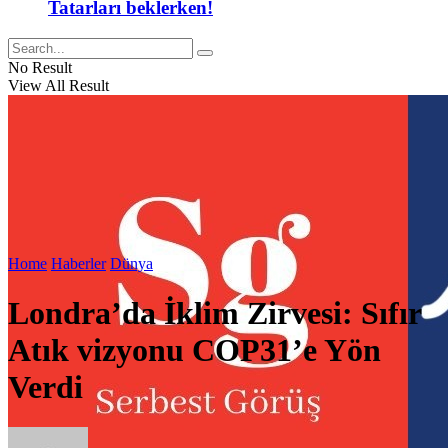
Tatarları beklerken!
No Result
View All Result
Home
Haberler
Dünya
Londra’da İklim Zirvesi: Sıfır
Atık vizyonu COP31’e Yön
Verdi