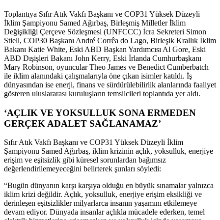
Toplantıya Sıfır Atık Vakfı Başkanı ve COP31 Yüksek Düzeyli
İklim Şampiyonu Samed Ağırbaş, Birleşmiş Milletler İklim
Değişikliği Çerçeve Sözleşmesi (UNFCCC) İcra Sekreteri Simon
Stiell, COP30 Başkanı André Corrêa do Lago, Birleşik Krallık İklim
Bakanı Katie White, Eski ABD Başkan Yardımcısı Al Gore, Eski
ABD Dışişleri Bakanı John Kerry, Eski İrlanda Cumhurbaşkanı
Mary Robinson, oyuncular Theo James ve Benedict Cumberbatch
ile iklim alanındaki çalışmalarıyla öne çıkan isimler katıldı. İş
dünyasından ise enerji, finans ve sürdürülebilirlik alanlarında faaliyet
gösteren uluslararası kuruluşların temsilcileri toplantıda yer aldı.
‘AÇLIK VE YOKSULLUK SONA ERMEDEN
GERÇEK ADALET SAĞLANAMAZ’
Sıfır Atık Vakfı Başkanı ve COP31 Yüksek Düzeyli İklim
Şampiyonu Samed Ağırbaş, iklim krizinin açlık, yoksulluk, enerjiye
erişim ve eşitsizlik gibi küresel sorunlardan bağımsız
değerlendirilemeyeceğini belirterek şunları söyledi:
“Bugün dünyanın karşı karşıya olduğu en büyük sınamalar yalnızca
iklim krizi değildir. Açlık, yoksulluk, enerjiye erişim eksikliği ve
derinleşen eşitsizlikler milyarlarca insanın yaşamını etkilemeye
devam ediyor. Dünyada insanlar açlıkla mücadele ederken, temel