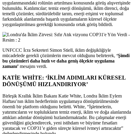
uygulanmasındaki rolünün artırılması konusunda görüş alışverişinde
bulunuldu. Katılımcılar; temiz enerji dönüşümü, iklim direnci, doğa
temelli çözümler, sürdürülebilir tarım, enerji erişimi ve toplumsal
farkındalık alanlarında başarılı uygulamaların küresel ölçekte
yaygınlaştırılması gerektiği konusunda ortak görüş bildirdi.
UNFCCC İcra Sekreteri Simon Stiell, iklim değişikliğiyle
mücadelede gerekli çözümlerin mevcut olduğunu belirterek,
‘Şimdi
bu çözümleri daha hızlı ve daha geniş ölçekte uygulama
zamanı’
mesajını verdi.
KATİE WHİTE: ‘İKLİM ADIMLARI KÜRESEL
DÖNÜŞÜMÜ HIZLANDIRIYOR’
Birleşik Krallık İklim Bakanı Katie White, Londra İklim Eylem
Haftası’nın iklim hedeflerinin uygulamaya dönüştürülmesinde
önemli bir platform olduğunu belirtti. White, “İşletmelerin,
yatırımcıların ve toplulukların temiz enerji, iklim ve doğa alanlarında
attıkları adımlar dönüşümü hızlandırmaktadır. Bu çalışmalar enerji
güvenliğini güçlendirecek, yeni istihdam ve büyüme fırsatları
yaratacak ve COP31’e giden süreçte küresel ivmeyi artıracaktır”
değerlendirmesinde bulundu.