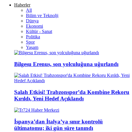
Haberler
All
Bilim ve Teknolji
Dünya
Ekonomi
Kültür - Sanat
Politika
Spor
Yaşam
Bilgesu Erenus, son yolculuğuna uğurlandı
Salah Etkisi! Trabzonspor’da Kombine Rekoru
Kırıldı, Yeni Hedef Açıklandı
İspanya’dan İtalya’ya sınır kontrolü
ültimatomu; iki gün süre tanındı