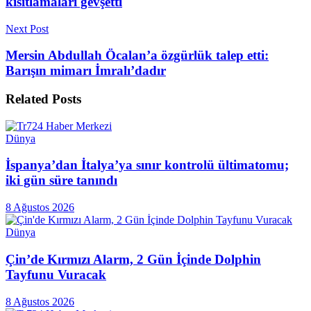
kısıtlamaları gevşetti
Next Post
Mersin Abdullah Öcalan’a özgürlük talep etti:
Barışın mimarı İmralı’dadır
Related
Posts
Dünya
İspanya’dan İtalya’ya sınır kontrolü ültimatomu;
iki gün süre tanındı
8 Ağustos 2026
Dünya
Çin’de Kırmızı Alarm, 2 Gün İçinde Dolphin
Tayfunu Vuracak
8 Ağustos 2026