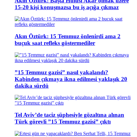
Akın Öztürk: Başta Hulusi Akar olmak üzere
15-20 kişi konuşmazsa bu iş açığa çıkmaz
Akın Öztürk: 15 Temmuz önlenirdi ama 2
buçuk saat refleks göstermediler
”15 Temmuz gazisi” nasıl yakalandı?
Kabinden çıkmaya ikna edilmesi yaklaşık 20
dakika sürdü
Tel Aviv’de taciz şüphesiyle gözaltına alınan
Türk görevli ”15 Temmuz gazisi” çıktı