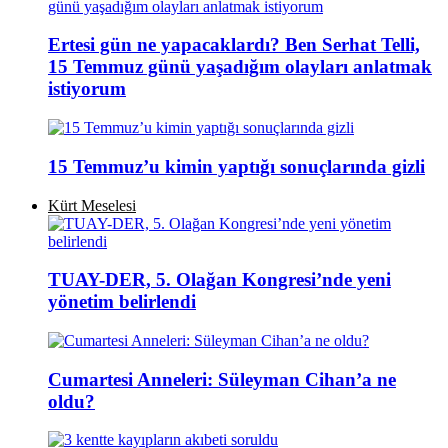
Ertesi gün ne yapacaklardı? Ben Serhat Telli,
15 Temmuz günü yaşadığım olayları anlatmak
istiyorum
15 Temmuz’u kimin yaptığı sonuçlarında gizli
Kürt Meselesi
TUAY-DER, 5. Olağan Kongresi’nde yeni
yönetim belirlendi
Cumartesi Anneleri: Süleyman Cihan’a ne
oldu?