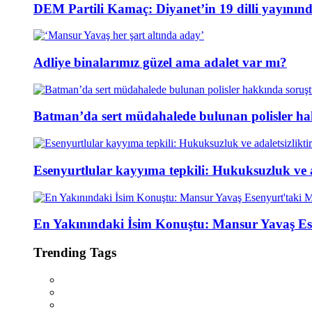
DEM Partili Kamaç: Diyanet’in 19 dilli yayının
Adliye binalarımız güzel ama adalet var mı?
Batman’da sert müdahalede bulunan polisler ha
Esenyurtlular kayyıma tepkili: Hukuksuzluk ve ad
En Yakınındaki İsim Konuştu: Mansur Yavaş Es
Trending Tags