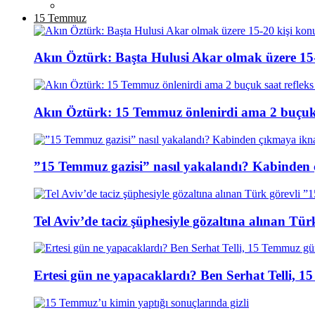
15 Temmuz
Akın Öztürk: Başta Hulusi Akar olmak üzere 15-
Akın Öztürk: 15 Temmuz önlenirdi ama 2 buçuk s
”15 Temmuz gazisi” nasıl yakalandı? Kabinden 
Tel Aviv’de taciz şüphesiyle gözaltına alınan Tür
Ertesi gün ne yapacaklardı? Ben Serhat Telli, 