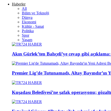
Haberler
All
Bilim ve Teknolji
Dünya
Ekonomi
Kültür - Sanat
Politika
Spor
Yaşam
Akın Gürlek’ten Bahçeli’ye cevap gibi açıklam
Premier Lig’de Tutunamadı, Altay Bayındır’ın Ye
Kuşadası Belediyesi’ne şafak operasyonu; gözaltı 