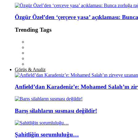
Özgür Özel’den ‘çerçeve yasa’ açıklaması: Bunc
Trending Tags
Görüş & Analiz
Anfield’dan Karadeniz’e: Mohamed Salah’ın zir
Barış silahların susması değildir!
Şahitliğin sorumluluğu…