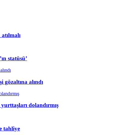
 atılmalı
ın statüsü’
i gözaltına alındı
 yurttaşları dolandırmış
 tahliye