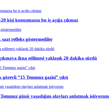
20 kişi konuşmazsa bu iş açığa çıkmaz
aat refleks göstermediler
çıkmaya ikna edilmesi yaklaşık 20 dakika sürdü
k görevli ”15 Temmuz gazisi” çıktı
15 Temmuz günü yaşadığım olayları anlatmak istiyorum