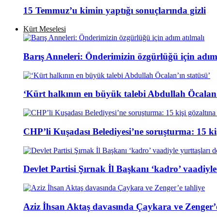
15 Temmuz’u kimin yaptığı sonuçlarında gizli
Kürt Meselesi
Barış Anneleri: Önderimizin özgürlüğü için adım
‘Kürt halkının en büyük talebi Abdullah Öcalan’
CHP’li Kuşadası Belediyesi’ne soruşturma: 15 kiş
Devlet Partisi Şırnak İl Başkanı ‘kadro’ vaadiyle
Aziz İhsan Aktaş davasında Çaykara ve Zenger’e