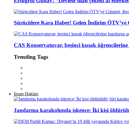
Ertuğrul Günay: “Devlete silah çekeni af ederke
Sürücülere Kara Haber! Gelen İndirim ÖTV’ye G
CAS Konservatuvar, beşinci kuşak öğrencilerine 
Trending Tags
İnsan Hakları
Jandarma karakolunda işkence: İki kişi öldürül