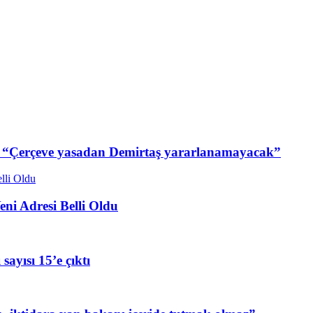
a: “Çerçeve yasadan Demirtaş yararlanamayacak”
ni Adresi Belli Oldu
sayısı 15’e çıktı