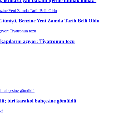
n, iktidara yan bakanı içeride tutmak olmaz”
itmişti, Benzine Yeni Zamda Tarih Belli Oldu
kapılarını açıyor: Tiyatronun tozu
dü; biri karakol bahçesine gömüldü