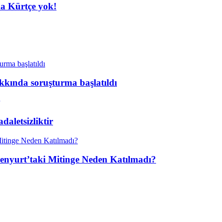
da Kürtçe yok!
kkında soruşturma başlatıldı
aletsizliktir
enyurt’taki Mitinge Neden Katılmadı?