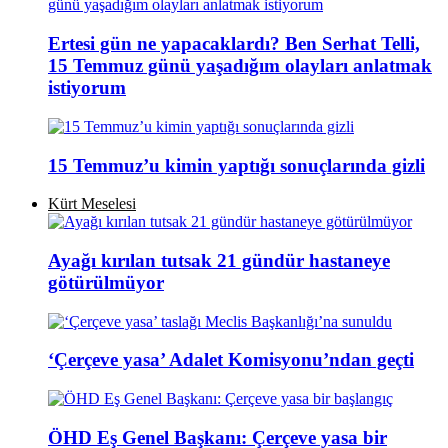
Ertesi gün ne yapacaklardı? Ben Serhat Telli,
15 Temmuz günü yaşadığım olayları anlatmak
istiyorum
15 Temmuz’u kimin yaptığı sonuçlarında gizli
Kürt Meselesi
Ayağı kırılan tutsak 21 gündür hastaneye
götürülmüyor
‘Çerçeve yasa’ Adalet Komisyonu’ndan geçti
ÖHD Eş Genel Başkanı: Çerçeve yasa bir