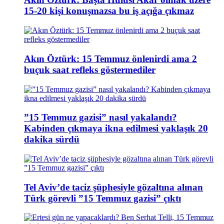
15-20 kişi konuşmazsa bu iş açığa çıkmaz
Akın Öztürk: 15 Temmuz önlenirdi ama 2
buçuk saat refleks göstermediler
”15 Temmuz gazisi” nasıl yakalandı?
Kabinden çıkmaya ikna edilmesi yaklaşık 20
dakika sürdü
Tel Aviv’de taciz şüphesiyle gözaltına alınan
Türk görevli ”15 Temmuz gazisi” çıktı