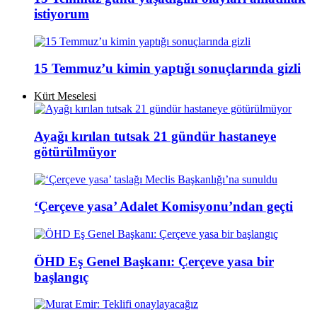
istiyorum
15 Temmuz’u kimin yaptığı sonuçlarında gizli
Kürt Meselesi
Ayağı kırılan tutsak 21 gündür hastaneye
götürülmüyor
‘Çerçeve yasa’ Adalet Komisyonu’ndan geçti
ÖHD Eş Genel Başkanı: Çerçeve yasa bir
başlangıç