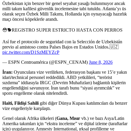
Özbekistan için benzer bir genel seyahat yasağı bulunmuyor ancak
milli takım kafilesi güvenlik incelemesine tabi tutuldu. Atlanta’yı üs
olarak seçen Özbek Milli Takımı, Hollanda için oynayacağı hazırlık
maçı öncesi köpeklerle arandı.
😳🐕REGISTRO SUPER ESTRICTO HASTA CON PERROS
Así fue el protocolo de seguridad con la Selección de Uzbekistán
previo al amistoso contra Países Bajos en Estados Unidos.🇺🇿
pic.twitter.com/D1SzMEYZcP
— ESPN Centroamérica (@ESPN_CENAM)
June 8, 2026
İran:
Oyunculara vize verilirken, federasyon başkanı ve 15’e yakın
idari/technical personel reddedildi. ABD yetkilileri, “terörist
sızdırma” iddiasıyla IRGC (Devrim Muhafızları) bağlantılı kişilerin
engellendiğini savunuyor. İran tarafı bunu “siyasi ayrımcılık” ve
sporu engelleme olarak nitelendirdi.
Haiti, Fildişi Sahili
gibi diğer Dünya Kupası katılımcıları da benzer
vize engelleriyle karşılaştı.
Genel olarak Afrika ülkeleri (
Gana, Mısır
vb.) ve bazı Asya/Latin
Amerika takımları için “ekstra inceleme” ve dijital izleme (taraftarlar
için) uygulanıyor. Amnesty International, ırksal profilleme ve