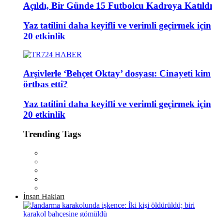
Açıldı, Bir Günde 15 Futbolcu Kadroya Katıldı
Yaz tatilini daha keyifli ve verimli geçirmek için
20 etkinlik
Arşivlerle ‘Behçet Oktay’ dosyası: Cinayeti kim
örtbas etti?
Yaz tatilini daha keyifli ve verimli geçirmek için
20 etkinlik
Trending Tags
İnsan Hakları