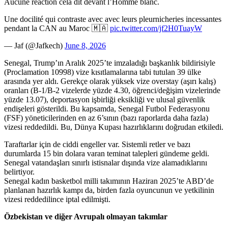
Aucune reaction cela dit devant l’Homme blanc.
Une docilité qui contraste avec avec leurs pleurnicheries incessantes
pendant la CAN au Maroc 🇲🇦
pic.twitter.com/jf2H0TuayW
— Jaf (@Jafkech)
June 8, 2026
Senegal, Trump’ın Aralık 2025’te imzaladığı başkanlık bildirisiyle
(Proclamation 10998) vize kısıtlamalarına tabi tutulan 39 ülke
arasında yer aldı. Gerekçe olarak yüksek vize overstay (aşırı kalış)
oranları (B-1/B-2 vizelerde yüzde 4.30, öğrenci/değişim vizelerinde
yüzde 13.07), deportasyon işbirliği eksikliği ve ulusal güvenlik
endişeleri gösterildi. Bu kapsamda, Senegal Futbol Federasyonu
(FSF) yöneticilerinden en az 6’sının (bazı raporlarda daha fazla)
vizesi reddedildi. Bu, Dünya Kupası hazırlıklarını doğrudan etkiledi.
Taraftarlar için de ciddi engeller var. Sistemli retler ve bazı
durumlarda 15 bin dolara varan teminat talepleri gündeme geldi.
Senegal vatandaşları sınırlı istisnalar dışında vize alamadıklarını
belirtiyor.
Senegal kadın basketbol milli takımının Haziran 2025’te ABD’de
planlanan hazırlık kampı da, birden fazla oyuncunun ve yetkilinin
vizesi reddedilince iptal edilmişti.
Özbekistan ve diğer Avrupalı olmayan takımlar