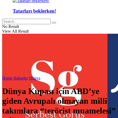
Tatarları beklerken!
No Result
View All Result
Home
Haberler
Dünya
Dünya Kupası için ABD’ye
giden Avrupalı olmayan milli
takımlara “terörist muamelesi”