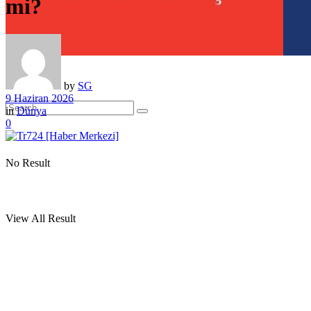
mi?
by
SG
9 Haziran 2026
in
Dünya
0
No Result
View All Result