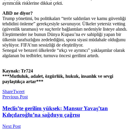
ayrımcılık risklerine dikkat çekti.
ABD ne diyor?
Trump yönetimi, bu politikaları “terör saldırıları ve kamu güvenliği
tehdidini önleme” gerekçesiyle savunuyor. Ülkeler yetersiz vetting
(güvenlik taraması) ve suç/terör bağlantıları nedeniyle listeye alındı.
Eleştirmenler ise bunun Dünya Kupası’na ev sahipliği yapan bir
ülkenin tarafsızlığını zedelediğini, spora siyasi müdahale olduğunu
söylüyor. FIFA’nın sessizliği de eleştiriliyor.
Senegal ve benzeri ülkelerde “ırkçı ve ayrımcı” yaklaşımlar olarak
algılanan bu tedbirler, turnuva öncesi gerilimi artırdı.
Kaynak: Tr724
***Mutluluk, adalet, özgürlük, hukuk, insanlık ve sevgi
paylaştıkça artar***
Share
Tweet
Previous Post
Meclis’te gerilim yüksek; Mansur Yavaş’tan
Kılıçdaroğlu’na sağduyu çağrısı
Next Post