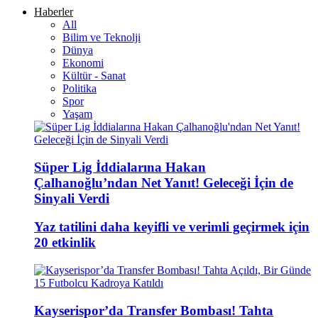
Haberler
All
Bilim ve Teknolji
Dünya
Ekonomi
Kültür - Sanat
Politika
Spor
Yaşam
Süper Lig İddialarına Hakan
Çalhanoğlu’ndan Net Yanıt! Geleceği İçin de
Sinyali Verdi
Yaz tatilini daha keyifli ve verimli geçirmek için
20 etkinlik
Kayserispor’da Transfer Bombası! Tahta