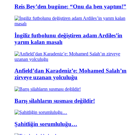
Reis Bey’den bugüne: “Onu da ben yaptım!”
İngiliz futbolunu değiştiren adam Ardiles’in
yarım kalan masalı
Anfield’dan Karadeniz’e: Mohamed Salah’ın
zirveye uzanan yolculuğu
Barış silahların susması değildir!
Şahitliğin sorumluluğu…