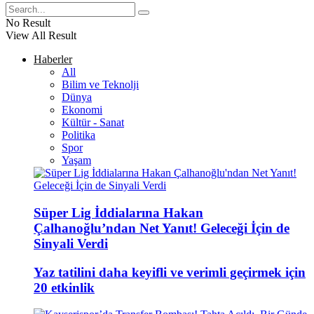
No Result
View All Result
Haberler
All
Bilim ve Teknolji
Dünya
Ekonomi
Kültür - Sanat
Politika
Spor
Yaşam
Süper Lig İddialarına Hakan
Çalhanoğlu’ndan Net Yanıt! Geleceği İçin de
Sinyali Verdi
Yaz tatilini daha keyifli ve verimli geçirmek için
20 etkinlik