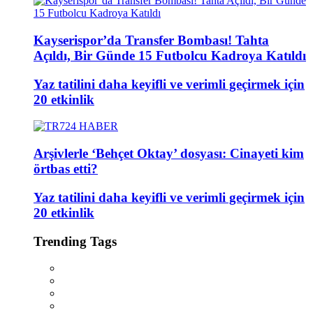
Kayserispor’da Transfer Bombası! Tahta
Açıldı, Bir Günde 15 Futbolcu Kadroya Katıldı
Yaz tatilini daha keyifli ve verimli geçirmek için
20 etkinlik
Arşivlerle ‘Behçet Oktay’ dosyası: Cinayeti kim
örtbas etti?
Yaz tatilini daha keyifli ve verimli geçirmek için
20 etkinlik
Trending Tags