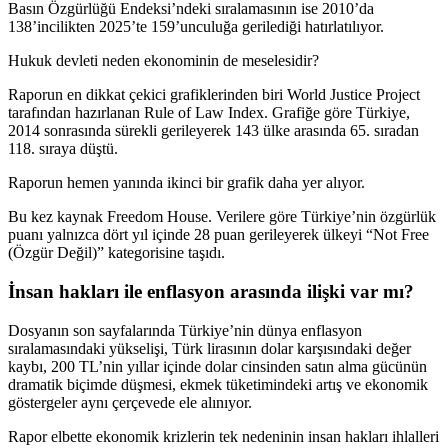
Basın Özgürlüğü Endeksi’ndeki sıralamasının ise 2010’da
138’incilikten 2025’te 159’unculuğa gerilediği hatırlatılıyor.
Hukuk devleti neden ekonominin de meselesidir?
Raporun en dikkat çekici grafiklerinden biri World Justice Project
tarafından hazırlanan Rule of Law Index. Grafiğe göre Türkiye,
2014 sonrasında sürekli gerileyerek 143 ülke arasında 65. sıradan
118. sıraya düştü.
Raporun hemen yanında ikinci bir grafik daha yer alıyor.
Bu kez kaynak Freedom House. Verilere göre Türkiye’nin özgürlük
puanı yalnızca dört yıl içinde 28 puan gerileyerek ülkeyi “Not Free
(Özgür Değil)” kategorisine taşıdı.
İnsan hakları ile enflasyon arasında ilişki var mı?
Dosyanın son sayfalarında Türkiye’nin dünya enflasyon
sıralamasındaki yükselişi, Türk lirasının dolar karşısındaki değer
kaybı, 200 TL’nin yıllar içinde dolar cinsinden satın alma gücünün
dramatik biçimde düşmesi, ekmek tüketimindeki artış ve ekonomik
göstergeler aynı çerçevede ele alınıyor.
Rapor elbette ekonomik krizlerin tek nedeninin insan hakları ihlalleri