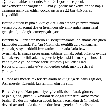
ağır ceza mahkemelerinde, 9 bin 761 çocuk ise çocuk
mahkemelerinde yargılandı. Aynı yıl çocuk mahkemelerinde hapis
cezasına mahkûm edilen çocuk sayısı ise 22 bin 416 olarak
kaydedildi.
İstatistikler tek başına dikkat çekici. Fakat rapor yalnızca rakam
vermiyor; iki somut dosya üzerinden güvenlik anlayışının nasıl
genişlediğini de göstermeye çalışıyor.
İstanbul ve Gaziantep merkezli soruşturmalarda iddianamelere giren
faaliyetler arasında Kur’an öğrenmek, gönüllü ders çalışmaları
yapmak, sosyal etkinliklere katılmak, arkadaşlarla bowling
oynamak, Erasmus programına katılmış olmak, ortak öğrenci evinde
kalmak veya belirli arkadaş çevreleriyle ilişki kurmak gibi hususlar
yer alıyor. Aynı bölümde sekiz Birleşmiş Milletler Özel
Raportörü’nün Türkiye’ye gönderdiği ortak mektuba da atıf
yapılıyor.
Burada asıl mesele tek tek davaların haklılığı ya da haksızlığı değil.
Asıl mesele, güvenlik kavramının ulaştığı sınır.
Bir devlet çocukları potansiyel güvenlik riski olarak görmeye
başladığında, güvenlik kavramı da doğal sınırlarını kaybetmeye
başlar. Bu durum yalnızca çocuk hakları açısından değil, hukuk
devleti açısından da üzerinde durulması gereken bir gelişme.