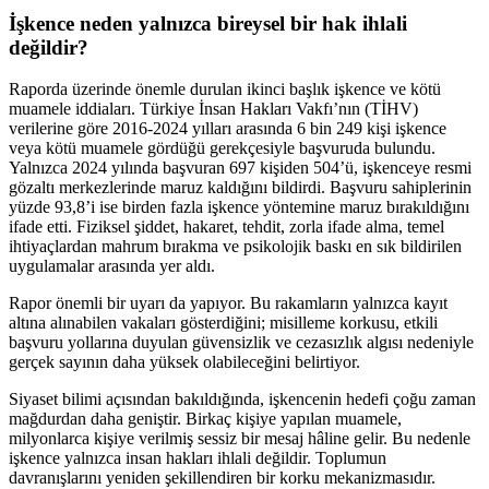
İşkence neden yalnızca bireysel bir hak ihlali
değildir?
Raporda üzerinde önemle durulan ikinci başlık işkence ve kötü
muamele iddiaları. Türkiye İnsan Hakları Vakfı’nın (TİHV)
verilerine göre 2016-2024 yılları arasında 6 bin 249 kişi işkence
veya kötü muamele gördüğü gerekçesiyle başvuruda bulundu.
Yalnızca 2024 yılında başvuran 697 kişiden 504’ü, işkenceye resmi
gözaltı merkezlerinde maruz kaldığını bildirdi. Başvuru sahiplerinin
yüzde 93,8’i ise birden fazla işkence yöntemine maruz bırakıldığını
ifade etti. Fiziksel şiddet, hakaret, tehdit, zorla ifade alma, temel
ihtiyaçlardan mahrum bırakma ve psikolojik baskı en sık bildirilen
uygulamalar arasında yer aldı.
Rapor önemli bir uyarı da yapıyor. Bu rakamların yalnızca kayıt
altına alınabilen vakaları gösterdiğini; misilleme korkusu, etkili
başvuru yollarına duyulan güvensizlik ve cezasızlık algısı nedeniyle
gerçek sayının daha yüksek olabileceğini belirtiyor.
Siyaset bilimi açısından bakıldığında, işkencenin hedefi çoğu zaman
mağdurdan daha geniştir. Birkaç kişiye yapılan muamele,
milyonlarca kişiye verilmiş sessiz bir mesaj hâline gelir. Bu nedenle
işkence yalnızca insan hakları ihlali değildir. Toplumun
davranışlarını yeniden şekillendiren bir korku mekanizmasıdır.