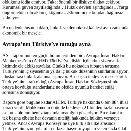
olduğunu iddia etmiyor. Fakat önemli bir ilişkiye dikkat çekiyor.
Kurumsal güven zayıfladığında…Hukuk devleti aşındığında…Yargı
öngörülebilir olmaktan çıktığında…Ekonomi de bundan bağımsız
kalmıyor.
Bu nedenle insan hakları, hukuk ve demokrasi kalitesi aynı zamanda
ekonomik bir mesele.
Avrupa’nın Türkiye’ye tuttuğu ayna
AST raporunun en güçlü bölümlerinden biri, Avrupa İnsan Hakları
Mahkemesi’nin (AİHM) Türkiye’ye ilişkin içtihadını sistematik
biçimde ele aldığı sayfalar. Çünkü bu noktadan itibaren tartışma,
Türkiye’nin iç siyasetinin ya da iç hukuk düzeninin sınırlarını aşıyor;
uluslararası hukuk alanına taşınıyor. Bir başka ifadeyle, mesele artık
Türkiye’nin tarafı olduğu Avrupa İnsan Hakları Sözleşmesi’nin
ortaya koyduğu standartlarla ne ölçüde uyumlu hareket ettiği
sorusuna dönüşüyor.
Rapora göre bugüne kadar AİHM, Türkiye hakkında 6 bin 884 ihlal
kararı verdi. Mahkemenin önünde bekleyen 21 binden fazla başvuru
ise bu tablonun henüz tamamlanmadığını gösteriyor. Bu rakamlar
tek başına elbette her davanın niteliği hakkında hüküm vermeye
yetmez. Ancak Avrupa Konseyi’ne üye kırk altı ülke arasında
Türkiye’nin uzun yıllardır en fazla başvuru yapılan ve en fazla ihlal