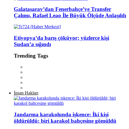
Galatasaray’dan Fenerbahçe’ye Transfer
Çalımı, Rafael Leao İle Büyük Ölçüde Anlaşıldı
Etiyopya’da barış çöküyor; yüzlerce kişi
Sudan’a sığındı
Trending Tags
İnsan Hakları
Jandarma karakolunda işkence: İki kişi
öldürüldü; biri karakol bahçesine gömüldü