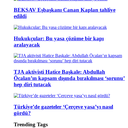
BEKSAV Eşbaşkanı Canan Kaplan tahliye
edildi
Hukukçular: Bu yasa çözüme bir kapı
aralayacak
TJA aktivisti Hatice Başkale: Abdullah
Öcalan’ın kapsam dışında bırakılması ‘sorunu’
hep diri tutacak
Türkiye’de gazeteler ‘Çerçeve yasa’yı nasıl
gördü?
Trending Tags