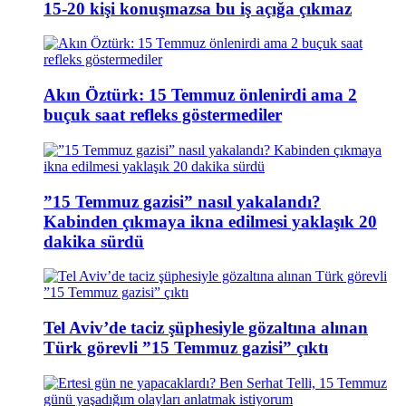
15-20 kişi konuşmazsa bu iş açığa çıkmaz
Akın Öztürk: 15 Temmuz önlenirdi ama 2
buçuk saat refleks göstermediler
”15 Temmuz gazisi” nasıl yakalandı?
Kabinden çıkmaya ikna edilmesi yaklaşık 20
dakika sürdü
Tel Aviv’de taciz şüphesiyle gözaltına alınan
Türk görevli ”15 Temmuz gazisi” çıktı