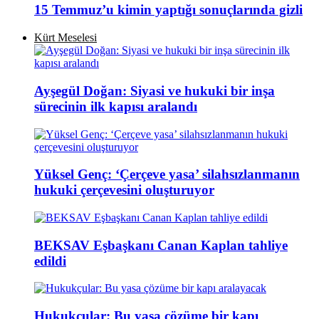
15 Temmuz’u kimin yaptığı sonuçlarında gizli
Kürt Meselesi
Ayşegül Doğan: Siyasi ve hukuki bir inşa
sürecinin ilk kapısı aralandı
Yüksel Genç: ‘Çerçeve yasa’ silahsızlanmanın
hukuki çerçevesini oluşturuyor
BEKSAV Eşbaşkanı Canan Kaplan tahliye
edildi
Hukukçular: Bu yasa çözüme bir kapı