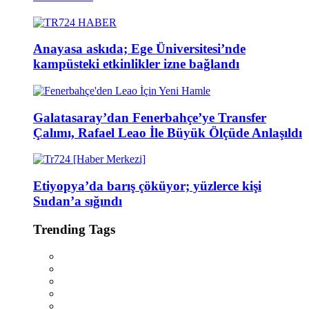
Anayasa askıda; Ege Üniversitesi’nde
kampüsteki etkinlikler izne bağlandı
Galatasaray’dan Fenerbahçe’ye Transfer
Çalımı, Rafael Leao İle Büyük Ölçüde Anlaşıldı
Etiyopya’da barış çöküyor; yüzlerce kişi
Sudan’a sığındı
Trending Tags