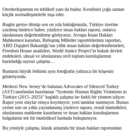
Otoriterleşmenin en tehlikeli yanı da budur. Kendisini çoğu zaman
küçük normalleşmelerle inşa eder.
Bugün geriye dönüp son on yıla baktığımızda, Türkiye üzerine
yazılmış binlerce haber, yüzlerce insan hakları raporu, onlarca
uluslararası değerlendirme görüyoruz. Avrupa İnsan Hakları
Mahkemesi kararları, Birleşmiş Milletler raportörlerinin raporları,
ABD Dışişleri Bakanlığı’nın yıllık insan hakları değerlendirmeleri,
Freedom House analizleri, World Justice Project’in hukuk devleti
endeksleri, ulusal ve uluslararası sivil toplum kuruluşlarının
hazırladığı sayısız çalışma…
Bunların büyük bölümü aynı fotoğrafın yalnızca bir köşesini
gösteriyordu.
Merkezi New Jersey’de bulunan Advocates of Silenced Turkey
(AST) tarafından hazırlanan “Systemic Human Rights Violations in
Türkiye (2015–2025)” başlıklı çalışma ise farklı bir yöntem izliyor.
Rapor yeni olaylar ortaya koymuyor; yeni tanıklar sunmuyor. Bunun
yerine son on yılda yayımlanmış yüzlerce raporu, resmî istatistikleri,
uluslararası mahkeme kararlarını ve insan hakları kuruluşlarının
bulgularını tek bir istatistiksel haritada buluşturuyor.
Bu yönüyle çalışma, klasik anlamda bir insan hakları raporundan