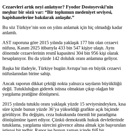
Cezaevleri artık neyi anlatıyor? Fyodor Dostoyevski’nin
meşhur bir sözü var: “Bir toplumun medeniyet seviyesi,
hapishanelerine bakılarak anlaşılır.”
Bu söz Türkiye’nin son on yılını anlamak için hiç olmadığı kadar
anlamlı.
AST raporuna göre 2015 yılında yaklaşık 177 bin olan cezaevi
nüfusu, Kasım 2025 itibarıyla 433 bin 547 kişiye ulaştı. Aynı
dönemde cezaevlerinin resmî kapasitesi 304 bin 956 kişi olarak
hesaplanıyor. Bu da yüzde 142 doluluk oranı anlamına geliyor.
Başka bir ifadeyle, Türkiye bugün Avrupa’nın en büyük cezaevi
nüfuslarından birine sahip.
Ancak raporun dikkat çektiği nokta yalnızca sayıların büyüklüğü
değil. Tutukluluğun giderek istisna olmaktan çıkıp olağan bir
yargılama pratiğine dönüşmesi.
2015 yılında tutuklu oranı yaklaşık yüzde 15 seviyesindeyken, kısa
süre içinde bunun yüzde 36’ya yükseldiği grafikte açık biçimde
görülüyor. Bu değişim, ceza hukukunda önemli bir paradigma
dönüşümüne işaret ediyor. Çünkü demokratik hukuk devletlerinde
tutuklama, yargılama sürecini güvence altına almak için başvurulan
istisnai bir tedbir. Rapor ise bunun zaman içinde fiilî bir