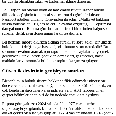
bir duygu olmaktan çıkar ve toplumsal iklime dönüşür.
AST raporunu önemli kılan da tam olarak budur. Rapor hukuk
dilindeki değişimin toplumsal sonuçlarını da görünür kılıyor.
Pasaport iptalleri…Kamu görevinden ihraçlar…Mülkiyet hakkına
ilişkin tartışmalar…Eğitim hakkı…Seyahat özgürlüğü…Toplumsal
damgalanma…Rapora göre bunların hiçbiri birbirinden bağımsız
süreçler değil; aynı dönüşümün farklı tezahürleri.
Bu nedenle raporu okurken aklıma sürekli şu soru geldi: Bir ülkede
hukukun dili değişmeye başladığında, bunun sınırı nerededir? Bu
sorunun cevabını aramak için raporun sonraki sayfalarına geçmek
gerekiyor. Çünkü orada çocuklar, cezaevleri, gazeteciler, hasta
mahkûmlar ve sonunda bütün bir toplum karşımıza çıkıyor.
Güvenlik devletinin genişleyen sınırları
Bir toplumun hukuk sistemi hakkında fikir edinmek istiyorsanız,
önce çocuklara nasıl davrandığına bakabilirsiniz. Çünkü hukuk, en
çok kendisini güçsüzler karşısında ele verir. AST raporunun en
çarpıcı bölümlerinden biri de bu nedenle çocuklara ayrılmış.
Rapora göre yalnızca 2024 yılında 2 bin 977 çocuk terör
suçlamasıyla yargılandı, bunlardan 1.051’i mahkûm edildi. Daha da
dikkat çekici olan ise yaş grupları. 12-14 yaş arasındaki 1.218 çocuk