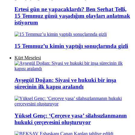
Ertesi gün ne yapacaklardı? Ben Serhat Telli,
15 Temmuz günü yaşadığım olayları anlatmak
istiyorum
15 Temmuz’u kimin yaptığı sonuçlarında gizli
Kürt Meselesi
Ayşegül Doğan: Siyasi ve hukuki bir inşa
sürecinin ilk kapısı aralandı
Yüksel Genç: ‘Çerçeve yasa’ silahsızlanmanın
hukuki çerçevesini oluşturuyor