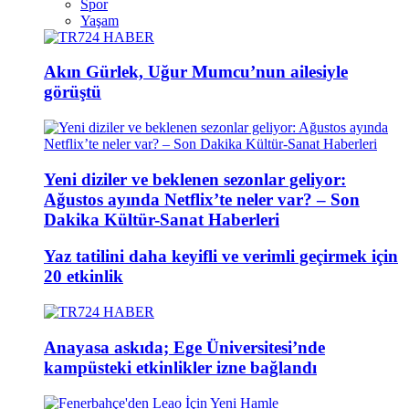
Spor
Yaşam
Akın Gürlek, Uğur Mumcu’nun ailesiyle
görüştü
Yeni diziler ve beklenen sezonlar geliyor:
Ağustos ayında Netflix’te neler var? – Son
Dakika Kültür-Sanat Haberleri
Yaz tatilini daha keyifli ve verimli geçirmek için
20 etkinlik
Anayasa askıda; Ege Üniversitesi’nde
kampüsteki etkinlikler izne bağlandı