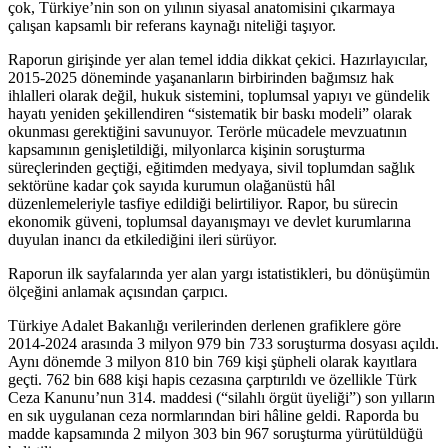
çok, Türkiye’nin son on yılının siyasal anatomisini çıkarmaya
çalışan kapsamlı bir referans kaynağı niteliği taşıyor.
Raporun girişinde yer alan temel iddia dikkat çekici. Hazırlayıcılar,
2015-2025 döneminde yaşananların birbirinden bağımsız hak
ihlalleri olarak değil, hukuk sistemini, toplumsal yapıyı ve gündelik
hayatı yeniden şekillendiren “sistematik bir baskı modeli” olarak
okunması gerektiğini savunuyor. Terörle mücadele mevzuatının
kapsamının genişletildiği, milyonlarca kişinin soruşturma
süreçlerinden geçtiği, eğitimden medyaya, sivil toplumdan sağlık
sektörüne kadar çok sayıda kurumun olağanüstü hâl
düzenlemeleriyle tasfiye edildiği belirtiliyor. Rapor, bu sürecin
ekonomik güveni, toplumsal dayanışmayı ve devlet kurumlarına
duyulan inancı da etkilediğini ileri sürüyor.
Raporun ilk sayfalarında yer alan yargı istatistikleri, bu dönüşümün
ölçeğini anlamak açısından çarpıcı.
Türkiye Adalet Bakanlığı verilerinden derlenen grafiklere göre
2014-2024 arasında 3 milyon 979 bin 733 soruşturma dosyası açıldı.
Aynı dönemde 3 milyon 810 bin 769 kişi şüpheli olarak kayıtlara
geçti. 762 bin 688 kişi hapis cezasına çarptırıldı ve özellikle Türk
Ceza Kanunu’nun 314. maddesi (“silahlı örgüt üyeliği”) son yılların
en sık uygulanan ceza normlarından biri hâline geldi. Raporda bu
madde kapsamında 2 milyon 303 bin 967 soruşturma yürütüldüğü