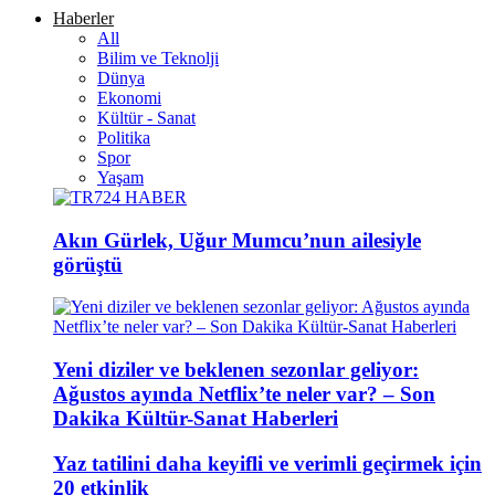
Haberler
All
Bilim ve Teknolji
Dünya
Ekonomi
Kültür - Sanat
Politika
Spor
Yaşam
Akın Gürlek, Uğur Mumcu’nun ailesiyle
görüştü
Yeni diziler ve beklenen sezonlar geliyor:
Ağustos ayında Netflix’te neler var? – Son
Dakika Kültür-Sanat Haberleri
Yaz tatilini daha keyifli ve verimli geçirmek için
20 etkinlik