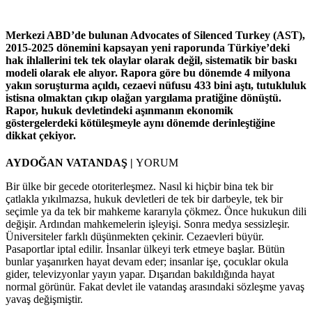
Merkezi ABD’de bulunan Advocates of Silenced Turkey (AST),
2015-2025 dönemini kapsayan yeni raporunda Türkiye’deki
hak ihlallerini tek tek olaylar olarak değil, sistematik bir baskı
modeli olarak ele alıyor. Rapora göre bu dönemde 4 milyona
yakın soruşturma açıldı, cezaevi nüfusu 433 bini aştı, tutukluluk
istisna olmaktan çıkıp olağan yargılama pratiğine dönüştü.
Rapor, hukuk devletindeki aşınmanın ekonomik
göstergelerdeki kötüleşmeyle aynı dönemde derinleştiğine
dikkat çekiyor.
AYDOĞAN VATANDAŞ |
YORUM
Bir ülke bir gecede otoriterleşmez. Nasıl ki hiçbir bina tek bir
çatlakla yıkılmazsa, hukuk devletleri de tek bir darbeyle, tek bir
seçimle ya da tek bir mahkeme kararıyla çökmez. Önce hukukun dili
değişir. Ardından mahkemelerin işleyişi. Sonra medya sessizleşir.
Üniversiteler farklı düşünmekten çekinir. Cezaevleri büyür.
Pasaportlar iptal edilir. İnsanlar ülkeyi terk etmeye başlar. Bütün
bunlar yaşanırken hayat devam eder; insanlar işe, çocuklar okula
gider, televizyonlar yayın yapar. Dışarıdan bakıldığında hayat
normal görünür. Fakat devlet ile vatandaş arasındaki sözleşme yavaş
yavaş değişmiştir.