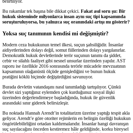
belirtiliyor.
Bu rakamlar tek başına bile dikkat çekici.
Fakat asıl soru şu: Bir
hukuk sisteminde milyonlarca insan aynı suç tipi kapsamında
soruşturuluyorsa, bu yalnızca suç oranındaki artışı mı gösterir?
Yoksa suç tanımının kendisi mi değişmiştir?
Modern ceza hukukunun temel ilkesi, suçun şahsiliğidir. İnsanlar
aidiyetlerinden dolayı değil, somut fiillerinden dolayı yargılanırlar.
Demokratik hukuk devletlerinde terör suçunun tanımı da şiddet,
cebir ve silahlı faaliyet gibi nesnel unsurlar üzerinden yapılır. AST
raporu ise özellikle 2016 sonrasında terörle mücadele mevzuatının
kapsamının olağanüstü ölçüde genişlediğini ve bunun hukuk
pratiğini köklü biçimde değiştirdiğini savunuyor.
Burada devletin vatandaşını nasıl tanımladığı tartışılıyor. Çünkü
devlet sizi yaptığınız eylemden çok kurduğunuz sosyal ilişki
üzerinden değerlendirmeye başladığında, hukuk ile güvenlik
arasındaki sınır giderek belirsizleşir.
Bu noktada Hannah Arendt’in totalitarizm üzerine yaptığı tespit akla
geliyor. Arendt’e göre otoriter rejimlerin en belirgin özelliği hukukun
öngörülebilirliğini ortadan kaldırmalarıdır. İnsanlar hangi davranışın
suç sayılacağını önceden kestiremez hâle geldiğinde, korku bireysel