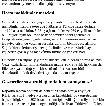
cezalandırma yöntemine dönüştüğünü savunuyor.
Hasta mahkûmlar meselesi
Cezaevlerine ilişkin en çarpıcı sayfalardan biri de hasta ve yaşlı
mahkûmlar. Rapora göre 2025 itibarıyla Türkiye cezaevlerinde
1.412 hasta mahkûm, 5.864 yaşlı mahkûm ve 269 engelli mahkûm
bulunuyor. Aynı bölümde hastane sevklerindeki gecikmeler,
kelepçeli muayene uygulamaları, Adli Tıp Kurumu süreçleri ve
tedaviye erişimde yaşanan sorunlar ayrıntılı biçimde ele alınıyor.
Sağlık hizmetlerine erişemediği belirtilen ve cezaevinde hayatını
kaybeden çok sayıda mahkûmun ismine de yer veriliyor.
Bu noktada tartışılan şey bir hukuk devletinin cezalandırma anlayışı.
Ceza, özgürlüğün sınırlandırılması mıdır? Yoksa sağlık hakkının da
fiilen askıya alındığı yeni bir statü müdür? Bu soru bütün
demokratik hukuk devletleri açısından önem taşıyor.
Gazeteciler susturulduğunda kim konuşamaz?
Raporun medya bölümü de benzer bir tablo ortaya koyuyor.
KHK’larla 131 medya kuruluşunun kapatıldığı, 567 gazetecinin
hapsedildiği, 3 bin 802 basın kartının iptal edildiği, 1 milyon 297 bin
internet sitesine erişimin engellendiği belirtiliyor. Türkiye’nin Dünya