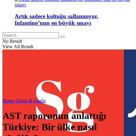
Artık sadece koltuğu sallanmıyor,
Infantino’nun en büyük sınavı
No Result
View All Result
Home
Görüş & Analiz
AST raporunun anlattığı
Türkiye: Bir ülke nasıl