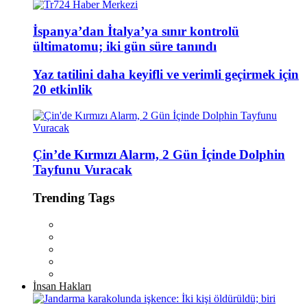
İspanya’dan İtalya’ya sınır kontrolü
ültimatomu; iki gün süre tanındı
Yaz tatilini daha keyifli ve verimli geçirmek için
20 etkinlik
Çin’de Kırmızı Alarm, 2 Gün İçinde Dolphin
Tayfunu Vuracak
Trending Tags
İnsan Hakları