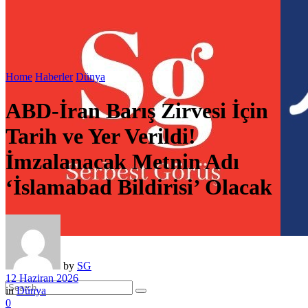
Home
Haberler
Dünya
ABD-İran Barış Zirvesi İçin
Tarih ve Yer Verildi!
İmzalanacak Metnin Adı
‘İslamabad Bildirisi’ Olacak
by
SG
12 Haziran 2026
in
Dünya
0