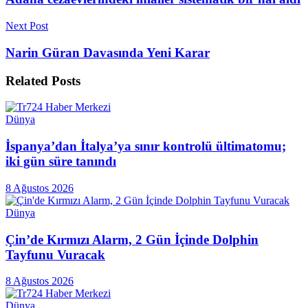
Next Post
Narin Güran Davasında Yeni Karar
Related
Posts
Dünya
İspanya’dan İtalya’ya sınır kontrolü ültimatomu;
iki gün süre tanındı
8 Ağustos 2026
Dünya
Çin’de Kırmızı Alarm, 2 Gün İçinde Dolphin
Tayfunu Vuracak
8 Ağustos 2026
Dünya