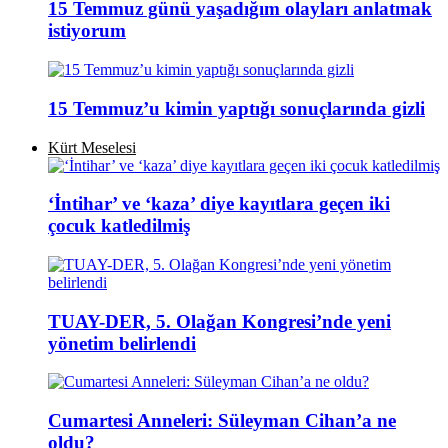
15 Temmuz günü yaşadığım olayları anlatmak
istiyorum
15 Temmuz’u kimin yaptığı sonuçlarında gizli
Kürt Meselesi
‘İntihar’ ve ‘kaza’ diye kayıtlara geçen iki
çocuk katledilmiş
TUAY-DER, 5. Olağan Kongresi’nde yeni
yönetim belirlendi
Cumartesi Anneleri: Süleyman Cihan’a ne
oldu?