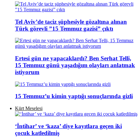
Tel Aviv’de taciz şüphesiyle gözaltına alınan
Türk görevli ”15 Temmuz gazisi” çıktı
Ertesi gün ne yapacaklardı? Ben Serhat Telli,
15 Temmuz günü yaşadığım olayları anlatmak
istiyorum
15 Temmuz’u kimin yaptığı sonuçlarında gizli
Kürt Meselesi
‘İntihar’ ve ‘kaza’ diye kayıtlara geçen iki
çocuk katledilmiş