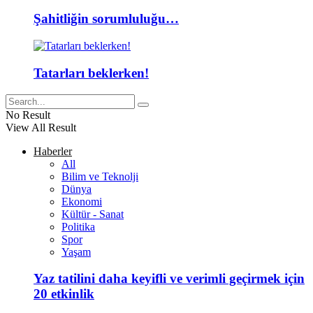
Şahitliğin sorumluluğu…
Tatarları beklerken!
No Result
View All Result
Haberler
All
Bilim ve Teknolji
Dünya
Ekonomi
Kültür - Sanat
Politika
Spor
Yaşam
Yaz tatilini daha keyifli ve verimli geçirmek için
20 etkinlik