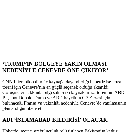
‘TRUMP’IN BÖLGEYE YAKIN OLMASI
NEDENİYLE CENEVRE ÖNE ÇIKIYOR’
CNN International’ın üç kaynağa dayandırdığı haberde ise imza
töreni için Cenevre’nin en güçlü seçenek olduğu aktarıldı.
Görüşmeler hakkında bilgi sahibi iki kaynak, imza töreninin ABD
Başkanı Donald Trump ve ABD heyetinin G7 Zirvesi için
bulunacağı Fransa’ya yakınlığı nedeniyle Cenevre’de yapılmasının
planlandığını ifade etti.
ADI ‘İSLAMABAD BİLDİRİSİ’ OLACAK
Haberde, metne, arabuluculuk rolü üstlenen Pakistan’ın katkısı