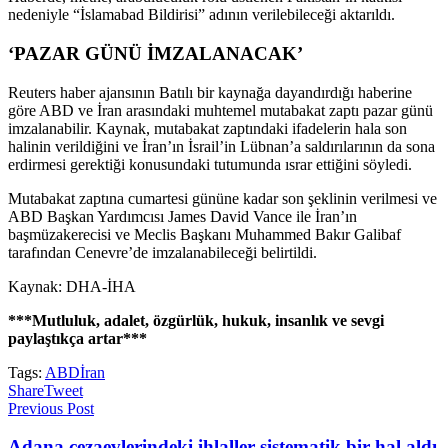
nedeniyle “İslamabad Bildirisi” adının verilebileceği aktarıldı.
‘PAZAR GÜNÜ İMZALANACAK’
Reuters haber ajansının Batılı bir kaynağa dayandırdığı haberine
göre ABD ve İran arasındaki muhtemel mutabakat zaptı pazar günü
imzalanabilir. Kaynak, mutabakat zaptındaki ifadelerin hala son
halinin verildiğini ve İran’ın İsrail’in Lübnan’a saldırılarının da sona
erdirmesi gerektiği konusundaki tutumunda ısrar ettiğini söyledi.
Mutabakat zaptına cumartesi gününe kadar son şeklinin verilmesi ve
ABD Başkan Yardımcısı James David Vance ile İran’ın
başmüzakerecisi ve Meclis Başkanı Muhammed Bakır Galibaf
tarafından Cenevre’de imzalanabileceği belirtildi.
Kaynak: DHA-İHA
***Mutluluk, adalet, özgürlük, hukuk, insanlık ve sevgi
paylaştıkça artar***
Tags:
ABD
İran
Share
Tweet
Previous Post
Adana cezaevlerindeki ihlaller sistematik bir hal aldı