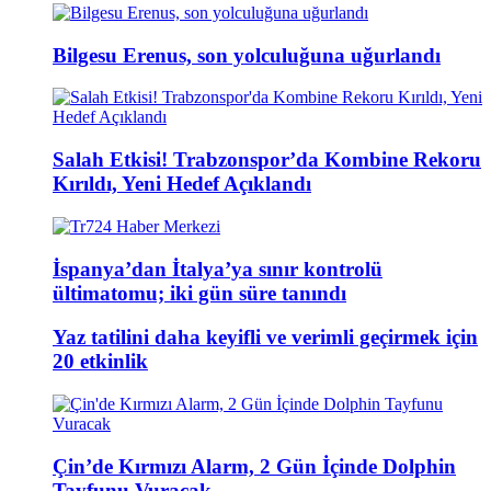
Bilgesu Erenus, son yolculuğuna uğurlandı
Salah Etkisi! Trabzonspor’da Kombine Rekoru
Kırıldı, Yeni Hedef Açıklandı
İspanya’dan İtalya’ya sınır kontrolü
ültimatomu; iki gün süre tanındı
Yaz tatilini daha keyifli ve verimli geçirmek için
20 etkinlik
Çin’de Kırmızı Alarm, 2 Gün İçinde Dolphin
Tayfunu Vuracak