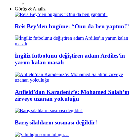
Görüş & Analiz
Reis Bey’den bugüne: “Onu da ben yaptım!”
İngiliz futbolunu değiştiren adam Ardiles’in
yarım kalan masalı
Anfield’dan Karadeniz’e: Mohamed Salah’ın
zirveye uzanan yolculuğu
Barış silahların susması değildir!