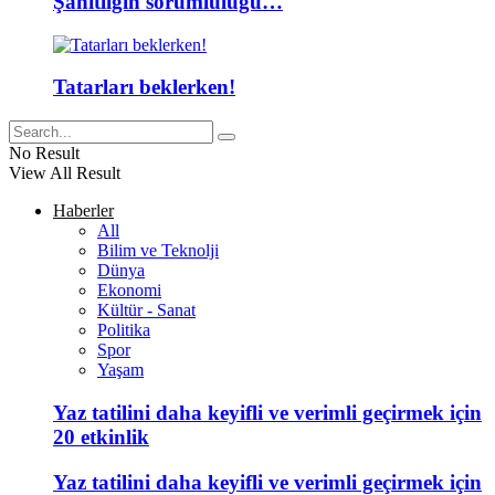
Şahitliğin sorumluluğu…
Tatarları beklerken!
No Result
View All Result
Haberler
All
Bilim ve Teknolji
Dünya
Ekonomi
Kültür - Sanat
Politika
Spor
Yaşam
Yaz tatilini daha keyifli ve verimli geçirmek için
20 etkinlik
Yaz tatilini daha keyifli ve verimli geçirmek için