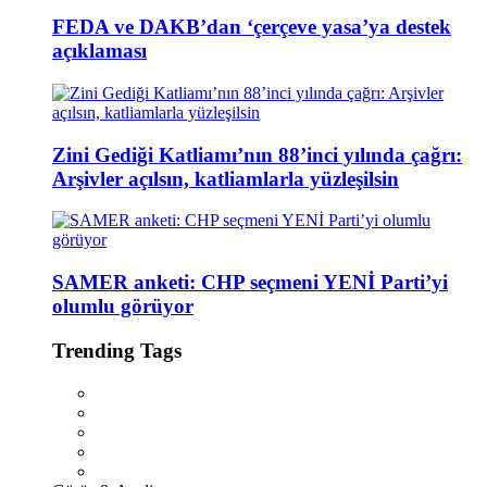
FEDA ve DAKB’dan ‘çerçeve yasa’ya destek
açıklaması
Zini Gediği Katliamı’nın 88’inci yılında çağrı:
Arşivler açılsın, katliamlarla yüzleşilsin
SAMER anketi: CHP seçmeni YENİ Parti’yi
olumlu görüyor
Trending Tags