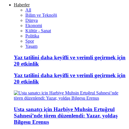
Haberler
All
Bilim ve Teknolji
Dünya
Ekonomi
Kültür - Sanat
Politika
Spor
Yaşam
Yaz tatilini daha keyifli ve verimli geçirmek için
20 etkinlik
Yaz tatilini daha keyifli ve verimli geçirmek için
20 etkinlik
Usta sanatçı için Harbiye Muhsin Ertuğrul
Sahnesi’nde tören düzenlendi: Yazar, yoldaş
Bilgesu Erenus