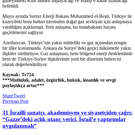
güneyindeki Kilis ilinden başlayacağı ve Halep’e kadar uzanacağı
belirtildi.
Mayıs ayında Suriye Enerji Bakanı Muhammed el-Beşir, Türkiye ile
kuzeydeki boru hatları üzerinden doğal gaz sevkiyatı için anlaşmaya
varıldığını açıklamıştı. Yeni anlaşma, bu mutabakatın hayata
geçirilmesini sağlıyor.
Azerbaycan, Türkiye’nin yakın müttefiki ve gaz açısından zengin
bir ülke konumunda. Ankara da Suriye’deki geçici hükümetle yakın
ilişkiler sürdürüyor. Gaz anlaşması, hem bölgesel enerji denkleminde
hem de Türkiye-Suriye ilişkilerinde yeni bir dönemin habercisi
olarak değerlendiriliyor.
Kaynak: Tr724
***Mutluluk, adalet, özgürlük, hukuk, insanlık ve sevgi
paylaştıkça artar***
Share
Tweet
Previous Post
31 İsrailli sanatçı, akademisyen ve siyasetçiden çağrı:
“Gazze’deki açlık utanç verici, İsrail’e yaptırımlar
uygulanmalı”