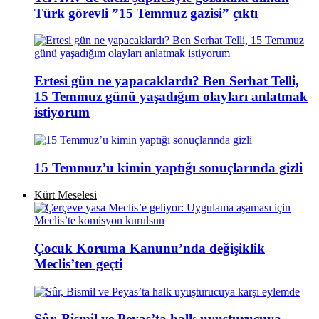
Türk görevli ”15 Temmuz gazisi” çıktı
Ertesi gün ne yapacaklardı? Ben Serhat Telli,
15 Temmuz günü yaşadığım olayları anlatmak
istiyorum
15 Temmuz’u kimin yaptığı sonuçlarında gizli
Kürt Meselesi
Çocuk Koruma Kanunu’nda değişiklik
Meclis’ten geçti
Sûr, Bismil ve Peyas’ta halk uyuşturucuya