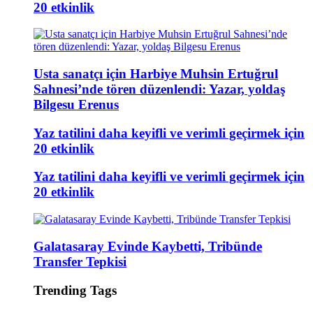
20 etkinlik
Usta sanatçı için Harbiye Muhsin Ertuğrul
Sahnesi’nde tören düzenlendi: Yazar, yoldaş
Bilgesu Erenus
Yaz tatilini daha keyifli ve verimli geçirmek için
20 etkinlik
Yaz tatilini daha keyifli ve verimli geçirmek için
20 etkinlik
Galatasaray Evinde Kaybetti, Tribünde
Transfer Tepkisi
Trending Tags