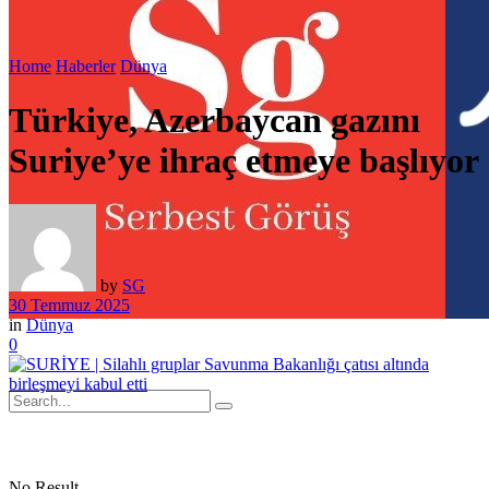
Home
Haberler
Dünya
Türkiye, Azerbaycan gazını
Suriye’ye ihraç etmeye başlıyor
by
SG
30 Temmuz 2025
in
Dünya
0
No Result