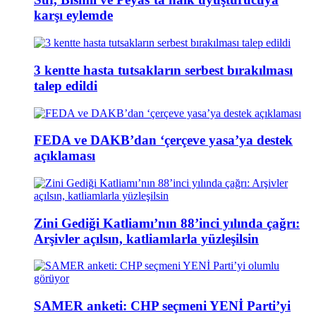
karşı eylemde
3 kentte hasta tutsakların serbest bırakılması
talep edildi
FEDA ve DAKB’dan ‘çerçeve yasa’ya destek
açıklaması
Zini Gediği Katliamı’nın 88’inci yılında çağrı:
Arşivler açılsın, katliamlarla yüzleşilsin
SAMER anketi: CHP seçmeni YENİ Parti’yi