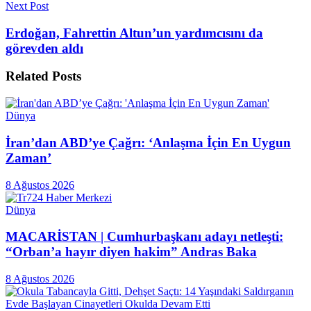
Next Post
Erdoğan, Fahrettin Altun’un yardımcısını da
görevden aldı
Related
Posts
Dünya
İran’dan ABD’ye Çağrı: ‘Anlaşma İçin En Uygun
Zaman’
8 Ağustos 2026
Dünya
MACARİSTAN | Cumhurbaşkanı adayı netleşti:
“Orban’a hayır diyen hakim” Andras Baka
8 Ağustos 2026