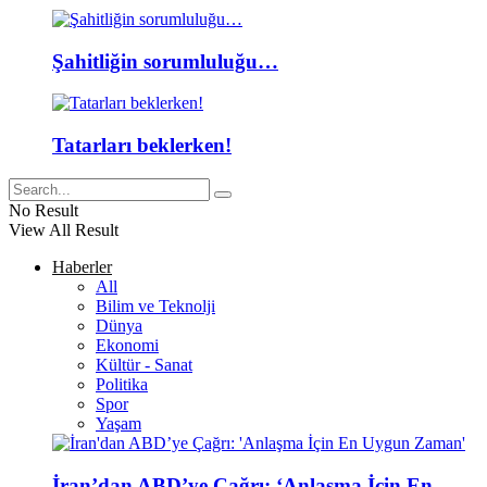
Şahitliğin sorumluluğu…
Tatarları beklerken!
No Result
View All Result
Haberler
All
Bilim ve Teknolji
Dünya
Ekonomi
Kültür - Sanat
Politika
Spor
Yaşam
İran’dan ABD’ye Çağrı: ‘Anlaşma İçin En