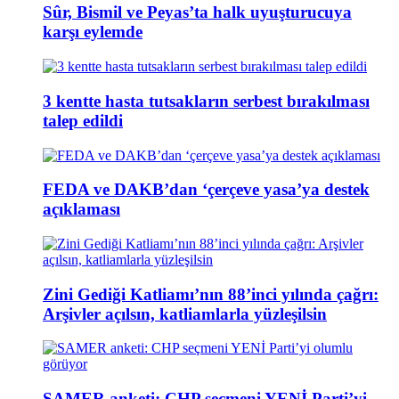
Sûr, Bismil ve Peyas’ta halk uyuşturucuya
karşı eylemde
3 kentte hasta tutsakların serbest bırakılması
talep edildi
FEDA ve DAKB’dan ‘çerçeve yasa’ya destek
açıklaması
Zini Gediği Katliamı’nın 88’inci yılında çağrı:
Arşivler açılsın, katliamlarla yüzleşilsin
SAMER anketi: CHP seçmeni YENİ Parti’yi