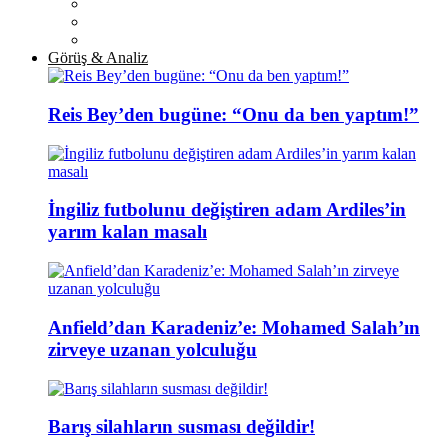
Görüş & Analiz
Reis Bey’den bugüne: “Onu da ben yaptım!”
İngiliz futbolunu değiştiren adam Ardiles’in
yarım kalan masalı
Anfield’dan Karadeniz’e: Mohamed Salah’ın
zirveye uzanan yolculuğu
Barış silahların susması değildir!