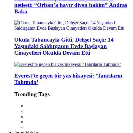
netleşti: “Orban’a hayır diyen hakim” Andras
Baka
Okula Tabancayla Gitti, Dehşet Saçtı: 14
Yaşındaki Saldırganın Evde Başlayan
Cinayetleri Okulda Devam Etti
Everest’te geçen bir yas hikayesi: ‘Tanrıların
Tahtında’
Trending Tags
İnsan Hakları