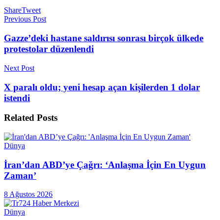
Share
Tweet
Previous Post
Gazze’deki hastane saldırısı sonrası birçok ülkede
protestolar düzenlendi
Next Post
X paralı oldu; yeni hesap açan kişilerden 1 dolar
istendi
Related
Posts
Dünya
İran’dan ABD’ye Çağrı: ‘Anlaşma İçin En Uygun
Zaman’
8 Ağustos 2026
Dünya