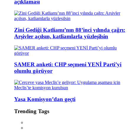
açıklaması
Zini Gediği Katliamı’nın 88’inci yılında çağrı:
Arşivler açılsın, katliamlarla yüzleşilsin
SAMER anketi: CHP seçmeni YENİ Parti’yi
olumlu görüyor
Yasa Komisyon’dan geçti
Trending Tags