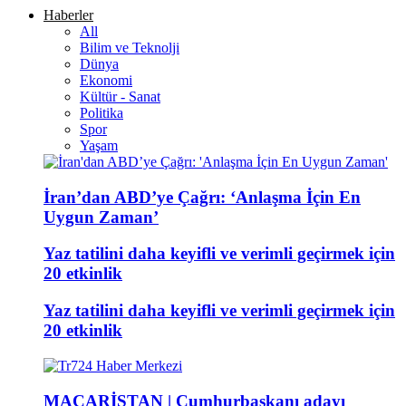
Haberler
All
Bilim ve Teknolji
Dünya
Ekonomi
Kültür - Sanat
Politika
Spor
Yaşam
İran’dan ABD’ye Çağrı: ‘Anlaşma İçin En
Uygun Zaman’
Yaz tatilini daha keyifli ve verimli geçirmek için
20 etkinlik
Yaz tatilini daha keyifli ve verimli geçirmek için
20 etkinlik
MACARİSTAN | Cumhurbaşkanı adayı