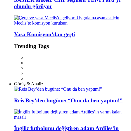
olumlu görüyor
Yasa Komisyon’dan geçti
Trending Tags
Görüş & Analiz
Reis Bey’den bugüne: “Onu da ben yaptım!”
İngiliz futbolunu değiştiren adam Ardiles’in