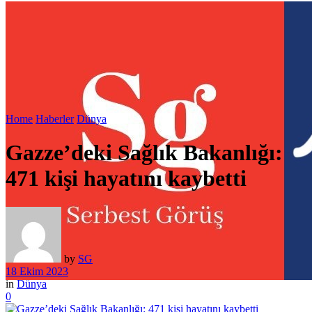
Home
Haberler
Dünya
Gazze’deki Sağlık Bakanlığı:
471 kişi hayatını kaybetti
by
SG
18 Ekim 2023
in
Dünya
0