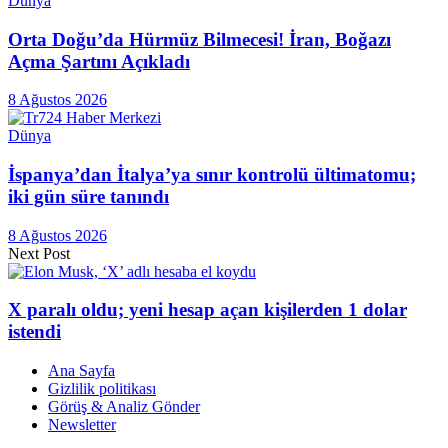
Dünya
Orta Doğu’da Hürmüz Bilmecesi! İran, Boğazı
Açma Şartını Açıkladı
8 Ağustos 2026
Dünya
İspanya’dan İtalya’ya sınır kontrolü ültimatomu;
iki gün süre tanındı
8 Ağustos 2026
Next Post
X paralı oldu; yeni hesap açan kişilerden 1 dolar
istendi
Ana Sayfa
Gizlilik politikası
Görüş & Analiz Gönder
Newsletter