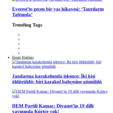
Everest’te geçen bir yas hikayesi: ‘Tanrıların
Tahtında’
Trending Tags
İnsan Hakları
Jandarma karakolunda işkence: İki kişi
öldürüldü; biri karakol bahçesine gömüldü
DEM Partili Kamaç: Diyanet’in 19 dilli
yayınında Kürtçe yok!