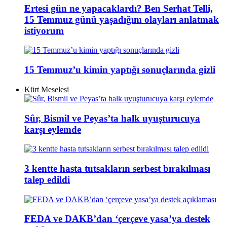
Ertesi gün ne yapacaklardı? Ben Serhat Telli,
15 Temmuz günü yaşadığım olayları anlatmak
istiyorum
15 Temmuz’u kimin yaptığı sonuçlarında gizli
Kürt Meselesi
Sûr, Bismil ve Peyas’ta halk uyuşturucuya
karşı eylemde
3 kentte hasta tutsakların serbest bırakılması
talep edildi
FEDA ve DAKB’dan ‘çerçeve yasa’ya destek