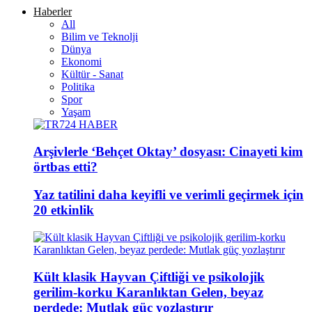
Haberler
All
Bilim ve Teknolji
Dünya
Ekonomi
Kültür - Sanat
Politika
Spor
Yaşam
Arşivlerle ‘Behçet Oktay’ dosyası: Cinayeti kim
örtbas etti?
Yaz tatilini daha keyifli ve verimli geçirmek için
20 etkinlik
Kült klasik Hayvan Çiftliği ve psikolojik
gerilim-korku Karanlıktan Gelen, beyaz
perdede: Mutlak güç yozlaştırır