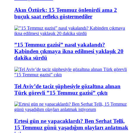
Akın Öztürk: 15 Temmuz önlenirdi ama 2
buçuk saat refleks göstermediler
”15 Temmuz gazisi” nasıl yakalandı?
Kabinden çıkmaya ikna edilmesi yaklaşık 20
dakika sürdü
Tel Aviv’de taciz şüphesiyle gözaltına alınan
Türk görevli ”15 Temmuz gazisi” çıktı
Ertesi gün ne yapacaklardı? Ben Serhat Telli,
15 Temmuz günü yaşadığım olayları anlatmak