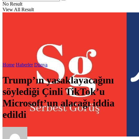
No Result
View All Result
Home
Haberler
Dünya
Trump’ın yasaklayacağını
söylediği Çinli TikTok’u
Microsoft’un alacağı iddia
edildi