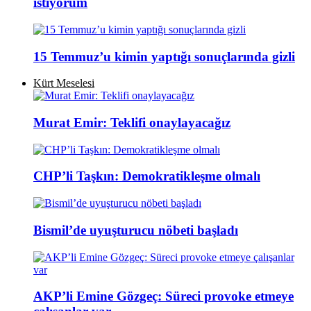
istiyorum
15 Temmuz’u kimin yaptığı sonuçlarında gizli
Kürt Meselesi
Murat Emir: Teklifi onaylayacağız
CHP’li Taşkın: Demokratikleşme olmalı
Bismil’de uyuşturucu nöbeti başladı
AKP’li Emine Gözgeç: Süreci provoke etmeye