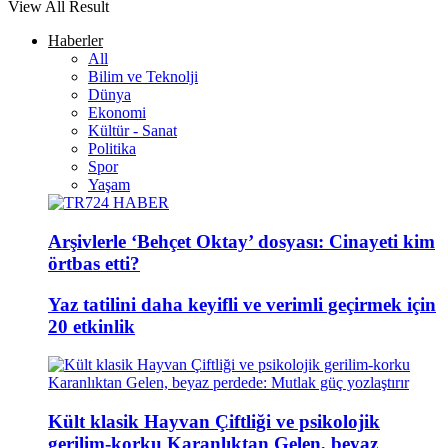
View All Result
Haberler
All
Bilim ve Teknolji
Dünya
Ekonomi
Kültür - Sanat
Politika
Spor
Yaşam
Arşivlerle ‘Behçet Oktay’ dosyası: Cinayeti kim
örtbas etti?
Yaz tatilini daha keyifli ve verimli geçirmek için
20 etkinlik
Kült klasik Hayvan Çiftliği ve psikolojik
gerilim-korku Karanlıktan Gelen, beyaz