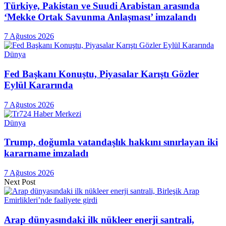
Türkiye, Pakistan ve Suudi Arabistan arasında
‘Mekke Ortak Savunma Anlaşması’ imzalandı
7 Ağustos 2026
Dünya
Fed Başkanı Konuştu, Piyasalar Karıştı Gözler
Eylül Kararında
7 Ağustos 2026
Dünya
Trump, doğumla vatandaşlık hakkını sınırlayan iki
kararname imzaladı
7 Ağustos 2026
Next Post
Arap dünyasındaki ilk nükleer enerji santrali,