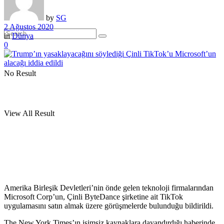
by
SG
2 Ağustos 2020
in
Dünya
0
No Result
View All Result
Amerika Birleşik Devletleri’nin önde gelen teknoloji firmalarından
Microsoft Corp’un, Çinli ByteDance şirketine ait TikTok
uygulamasını satın almak üzere görüşmelerde bulunduğu bildirildi.
The New York Times’ın isimsiz kaynaklara dayandırdığı haberinde,