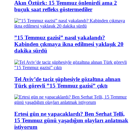
Akın Öztürk: 15 Temmuz önlenirdi ama 2
buçuk saat refleks göstermediler
”15 Temmuz gazisi” nasıl yakalandı?
Kabinden çıkmaya ikna edilmesi yaklaşık 20
dakika sürdü
Tel Aviv’de taciz şüphesiyle gözaltına alınan
Türk görevli ”15 Temmuz gazisi” çıktı
Ertesi gün ne yapacaklardı? Ben Serhat Telli,
15 Temmuz günü yaşadığım olayları anlatmak
istiyorum