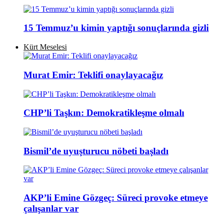
15 Temmuz’u kimin yaptığı sonuçlarında gizli
Kürt Meselesi
Murat Emir: Teklifi onaylayacağız
CHP’li Taşkın: Demokratikleşme olmalı
Bismil’de uyuşturucu nöbeti başladı
AKP’li Emine Gözgeç: Süreci provoke etmeye
çalışanlar var