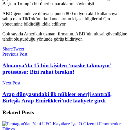
Başkan Trump’a bir öneri sunacaklarını söylemişti.
ABD genelinde ve dünya çapında 800 milyon aktif kullanıcıya
sahip olan TikTok’un, kullanıcılarının kişisel bilgilerini Çin
yönetimine bildirdiği iddia ediliyor.
Çok sayıda Amerikalı uzman, firmanın, ABD’nin ulusal güvenliğine
tehdit oluşturduğu yönünde görüş bildiriyor.
Share
Tweet
Previous Post
Almanya’da 15 bin kişiden ‘maske takmayın’
protestosu: Bizi rahat bırakın!
Next Post
Arap dünyasındaki ilk nükleer enerji santrali,
Birleşik Arap Emirlikleri’nde faaliyete girdi
Related
Posts
Dünya