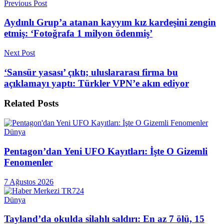
Previous Post
Aydınlı Grup’a atanan kayyım kız kardeşini zengin
etmiş: ‘Fotoğrafa 1 milyon ödenmiş’
Next Post
‘Sansür yasası’ çıktı; uluslararası firma bu
açıklamayı yaptı: Türkler VPN’e akın ediyor
Related
Posts
Dünya
Pentagon’dan Yeni UFO Kayıtları: İşte O Gizemli
Fenomenler
7 Ağustos 2026
Dünya
Tayland’da okulda silahlı saldırı: En az 7 ölü, 15