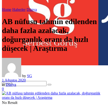
Home
Haberler
Dünya
AB nüfusu tahmin edilenden
daha fazla azalacak,
doğurganlık oranı da hızlı
düşecek | Araştırma
by
SG
1 Ağustos 2020
in
Dünya
0
No Result