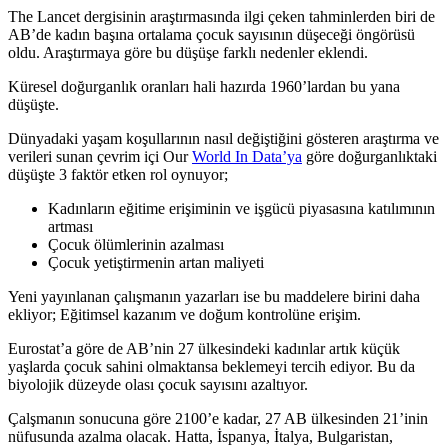
The Lancet dergisinin araştırmasında ilgi çeken tahminlerden biri de
AB’de kadın başına ortalama çocuk sayısının düşeceği öngörüsü
oldu. Araştırmaya göre bu düşüşe farklı nedenler eklendi.
Küresel doğurganlık oranları hali hazırda 1960’lardan bu yana
düşüşte.
Dünyadaki yaşam koşullarının nasıl değiştiğini gösteren araştırma ve
verileri sunan çevrim içi Our
World In Data’ya
göre doğurganlıktaki
düşüşte 3 faktör etken rol oynuyor;
Kadınların eğitime erişiminin ve işgücü piyasasına katılımının
artması
Çocuk ölümlerinin azalması
Çocuk yetiştirmenin artan maliyeti
Yeni yayınlanan çalışmanın yazarları ise bu maddelere birini daha
ekliyor; Eğitimsel kazanım ve doğum kontrolüne erişim.
Eurostat’a göre de AB’nin 27 ülkesindeki kadınlar artık küçük
yaşlarda çocuk sahini olmaktansa beklemeyi tercih ediyor. Bu da
biyolojik düzeyde olası çocuk sayısını azaltıyor.
Çalşmanın sonucuna göre 2100’e kadar, 27 AB ülkesinden 21’inin
nüfusunda azalma olacak. Hatta, İspanya, İtalya, Bulgaristan,