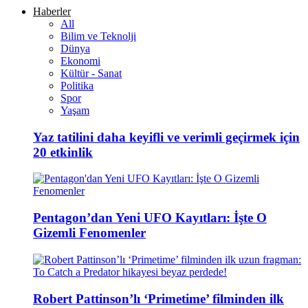
Haberler
All
Bilim ve Teknolji
Dünya
Ekonomi
Kültür - Sanat
Politika
Spor
Yaşam
Yaz tatilini daha keyifli ve verimli geçirmek için
20 etkinlik
Pentagon’dan Yeni UFO Kayıtları: İşte O
Gizemli Fenomenler
Robert Pattinson’lı ‘Primetime’ filminden ilk