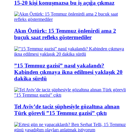
15-20 kişi konuşmazsa bu iş açığa çıkmaz
Akın Öztürk: 15 Temmuz önlenirdi ama 2
buçuk saat refleks göstermediler
”15 Temmuz gazisi” nasıl yakalandı?
Kabinden çıkmaya ikna edilmesi yaklaşık 20
dakika sürdü
Tel Aviv’de taciz şüphesiyle gözaltına alınan
Türk görevli ”15 Temmuz gazisi” çıktı