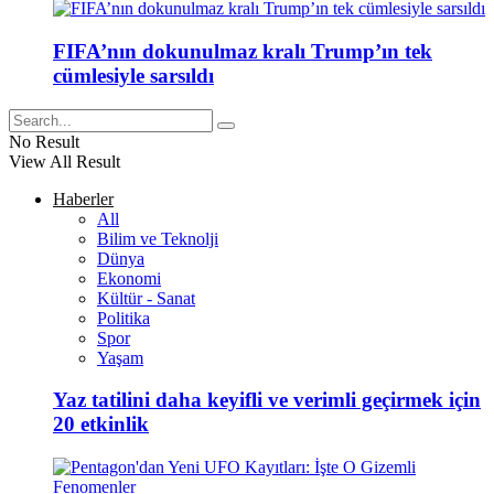
FIFA’nın dokunulmaz kralı Trump’ın tek
cümlesiyle sarsıldı
No Result
View All Result
Haberler
All
Bilim ve Teknolji
Dünya
Ekonomi
Kültür - Sanat
Politika
Spor
Yaşam
Yaz tatilini daha keyifli ve verimli geçirmek için
20 etkinlik