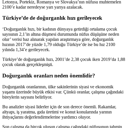
Letonya, Portekiz, Romanya ve Slovakya’nın nüfusu muhtemelen
2100’e kadar neredeyse yarı yarıya azalacak.
Türkiye’de de doğurganlık hızı gerileyecek
‘Doğurganlık hızı, bir kadının dünyaya getirdiği ortalama çocuk
sayısının 2,1’in altına düşmesi durumunda nüfus düşüşüne neden
olur’ verisi baz alınarak yapılan araştırmaya göre, doğurganlık
hızının 2017’de yüzde 1,79 olduğu Türkiye’de ise bu hız 2100
yılında 1,34’e gerileyecek.
Türkiye’de doğurganlık hızı, 2001’de 2,38 çocuk iken 2019’da 1,88
çocuk olarak gerçekleşmişti.
Doğurganlık oranları neden önemlidir?
Doğurganlık oranlarının, ülke sakinlerinin siyasi ve ekonomik
yaşamı üzerinde büyük etkisi var. Çünkü oranlar, çalışma çağındaki
bireylerin sayısını belirliyor.
Bu analizler siyasi liderler için de son derece önemli. Rakamlar,
altyapı, iş yaratma, gıda üretimi ve konut konularında yarının
ihtiyaçlarını değerlendirmelerine yardımcı oluyor.
Son çalışma da birçok ulusun çalışma çağındaki nüfusunun tahmin