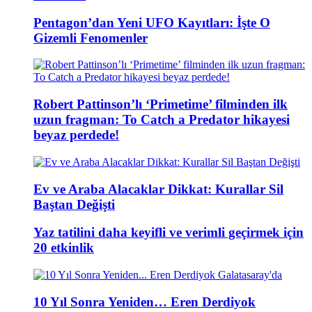
Pentagon’dan Yeni UFO Kayıtları: İşte O
Gizemli Fenomenler
Robert Pattinson’lı ‘Primetime’ filminden ilk
uzun fragman: To Catch a Predator hikayesi
beyaz perdede!
Ev ve Araba Alacaklar Dikkat: Kurallar Sil
Baştan Değişti
Yaz tatilini daha keyifli ve verimli geçirmek için
20 etkinlik
10 Yıl Sonra Yeniden… Eren Derdiyok