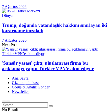
7 Ağustos 2026
Dünya
Trump, doğumla vatandaşlık hakkını sınırlayan iki
kararname imzaladı
7 Ağustos 2026
Next Post
'Sansür yasası' çıktı; uluslararası firma bu
açıklamayı yaptı: Türkler VPN’e akın ediyor
Ana Sayfa
Gizlilik politikası
Görüş & Analiz Gönder
Newsletter
No Result