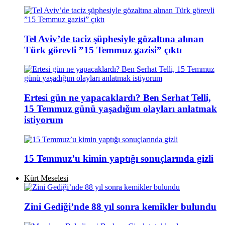
Tel Aviv’de taciz şüphesiyle gözaltına alınan
Türk görevli ”15 Temmuz gazisi” çıktı
Ertesi gün ne yapacaklardı? Ben Serhat Telli,
15 Temmuz günü yaşadığım olayları anlatmak
istiyorum
15 Temmuz’u kimin yaptığı sonuçlarında gizli
Kürt Meselesi
Zini Gediği’nde 88 yıl sonra kemikler bulundu