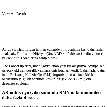
View All Result
Avrupa Birliği nüfusu tahmin edilenden milyonlarca kişi daha fazla
azalacak. Hindistan, Nijerya, Çin, ABD ve Pakistan ise dünyanın en
yüksek nüfus oranlarına sahip olacak.
The Lancet tıp dergisinde yayımlanan yeni bir araştırma, Avrupa’nın
gelecekteki demografik yapısına dair ipuçları verdi. Çalışmada, daha
önce Birleşmiş Milletler’in (BM) öngörüsünün aksine, Birlik
nüfusunun yüzyılın sonunda keskin bir şekilde 308 milyona
düşeceği söylendi.
AB nüfusu yüzyılın sonunda BM’nin tahmininden
daha fazla düşecek
Oysa BM, bugün 447 milyon olan bloktaki kişi sayısının 2070 yılına