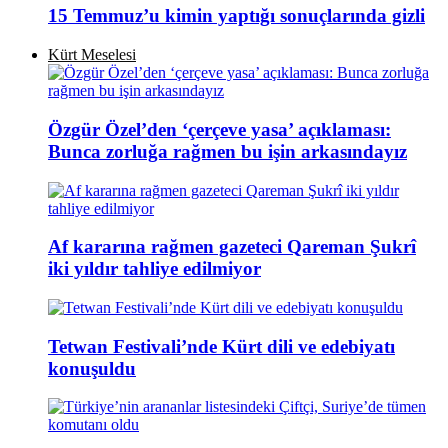
15 Temmuz’u kimin yaptığı sonuçlarında gizli
Kürt Meselesi
Özgür Özel’den ‘çerçeve yasa’ açıklaması:
Bunca zorluğa rağmen bu işin arkasındayız
Af kararına rağmen gazeteci Qareman Şukrî
iki yıldır tahliye edilmiyor
Tetwan Festivali’nde Kürt dili ve edebiyatı
konuşuldu