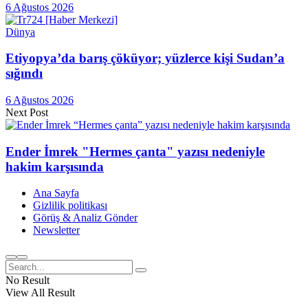
6 Ağustos 2026
Dünya
Etiyopya’da barış çöküyor; yüzlerce kişi Sudan’a
sığındı
6 Ağustos 2026
Next Post
Ender İmrek "Hermes çanta" yazısı nedeniyle
hakim karşısında
Ana Sayfa
Gizlilik politikası
Görüş & Analiz Gönder
Newsletter
No Result
View All Result