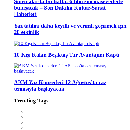
Sinemalarda bu hafta: 6 film sinemaseverlerle
buluşacak – Son Dakika Kültür-Sanat
Haberleri
Yaz tatilini daha keyifli ve verimli geçirmek için
20 etkinlik
10 Kişi Kalan Beşiktaş Tur Avantajını Kaptı
AKM Yaz Konserleri 12 Ağustos’ta caz
temasıyla başlayacak
Trending Tags