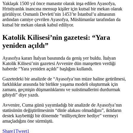
Yaklaşık 1500 yıl önce manastır olarak inşa edilen Ayasofya,
Hristiyanlık inancına mensup kişiler için kutsal bir mekan olarak
görülüyor. Osmanlı Devleti’nin 1453’te İstanbul’u almasının
ardından camiye çevrilen Ayasofya, Müslümanlar tarafından da
kutsal bir mekan olarak kabul ediliyor.
Katolik Kilisesi’nin gazetesi: “Yara
yeniden açıldı”
Ayasofya kararı İtalyan basınında da geniş yer buldu. İtalyan
Katolik Kilisesi’nin gazetesi Avvenire dün manşetten verdiği
haberde “Yara yeniden açıldı” başlığını kullandı.
Gazetedeki bir analizde de “Ayasofya’nın müze haline getirilmesi,
farklılıklar arasında bir birlikte yaşama modeli oluşturmak için
zamanı, geçmişin düşmanlıklarını ve suiistimallerini durdurmak
gibiydi” diye yazdı.
Avvenire, Cuma günü yayımladığı bir analizde de Ayasofya’nın
statüsünün değiştirilmesinin “dinle alakası olmadığını”, iktidarın
destek kaybettiği bir dönemde “milliyetçilere hediye” vermeyi
amaçladığını öne sürmüştü.
Share
1
Tweet
1