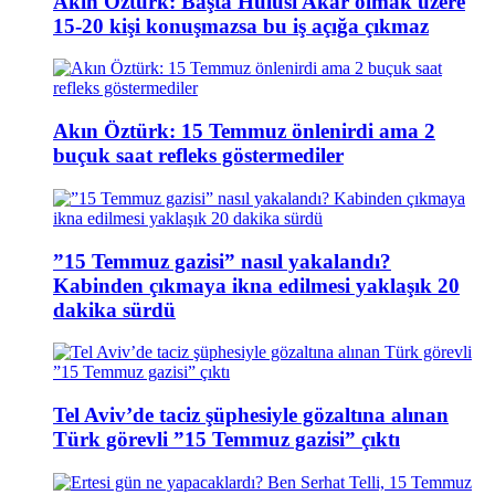
Akın Öztürk: Başta Hulusi Akar olmak üzere
15-20 kişi konuşmazsa bu iş açığa çıkmaz
Akın Öztürk: 15 Temmuz önlenirdi ama 2
buçuk saat refleks göstermediler
”15 Temmuz gazisi” nasıl yakalandı?
Kabinden çıkmaya ikna edilmesi yaklaşık 20
dakika sürdü
Tel Aviv’de taciz şüphesiyle gözaltına alınan
Türk görevli ”15 Temmuz gazisi” çıktı