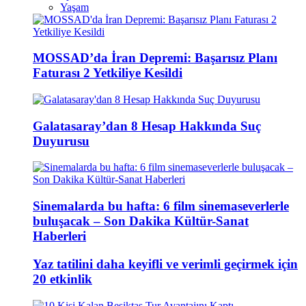
Yaşam
MOSSAD’da İran Depremi: Başarısız Planı
Faturası 2 Yetkiliye Kesildi
Galatasaray’dan 8 Hesap Hakkında Suç
Duyurusu
Sinemalarda bu hafta: 6 film sinemaseverlerle
buluşacak – Son Dakika Kültür-Sanat
Haberleri
Yaz tatilini daha keyifli ve verimli geçirmek için
20 etkinlik