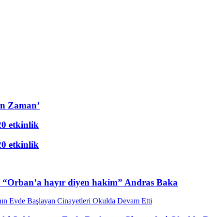
un Zaman’
20 etkinlik
20 etkinlik
 “Orban’a hayır diyen hakim” Andras Baka