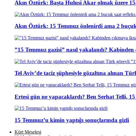
Akın Öztürk: Başta Hulusi Akar olmak üzere 15-
Akın Öztürk: 15 Temmuz önlenirdi ama 2 buçuk s
”15 Temmuz gazisi” nasıl yakalandı? Kabinden 
Tel Aviv’de taciz şüphesiyle gözaltına alınan Tür
Ertesi gün ne yapacaklardı? Ben Serhat Telli, 
15 Temmuz’u kimin yaptığı sonuçlarında gizli
Kürt Meselesi