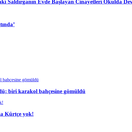
daki Saldırganın Evde Başlayan Cinayetleri Okulda De
htında’
dü; biri karakol bahçesine gömüldü
da Kürtçe yok!