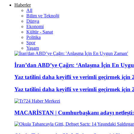
Haberler
All
Bilim ve Teknolji
Dünya
Ekonomi
Kültür - Sanat
Politika
Spor
Yaşam
İran’dan ABD’ye Çağrı: ‘Anlaşma İçin En Uyg
Yaz tatilini daha keyifli ve verimli geçirmek için 
Yaz tatilini daha keyifli ve verimli geçirmek için 
MACARİSTAN | Cumhurbaşkanı adayı netleşti: