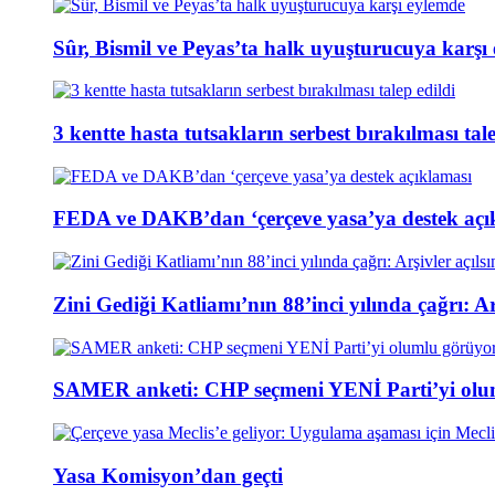
Sûr, Bismil ve Peyas’ta halk uyuşturucuya karşı
3 kentte hasta tutsakların serbest bırakılması tale
FEDA ve DAKB’dan ‘çerçeve yasa’ya destek açı
Zini Gediği Katliamı’nın 88’inci yılında çağrı: Arş
SAMER anketi: CHP seçmeni YENİ Parti’yi olu
Yasa Komisyon’dan geçti