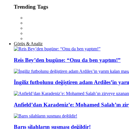
Trending Tags
Görüş & Analiz
Reis Bey’den bugüne: “Onu da ben yaptım!”
İngiliz futbolunu değiştiren adam Ardiles’in yar
Anfield’dan Karadeniz’e: Mohamed Salah’ın zir
Barış silahların susması değildir!