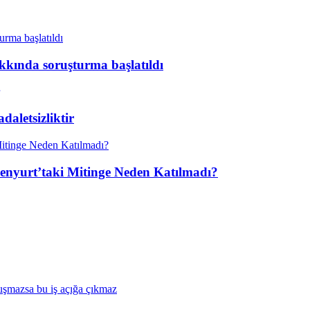
kkında soruşturma başlatıldı
aletsizliktir
enyurt’taki Mitinge Neden Katılmadı?