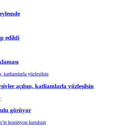
 eylemde
p edildi
klaması
ivler açılsın, katliamlarla yüzleşilsin
mlu görüyor