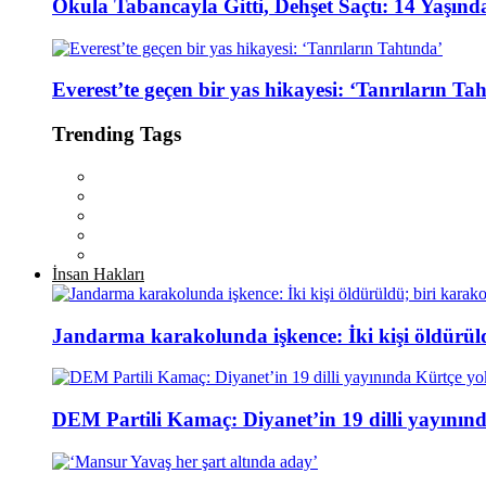
Okula Tabancayla Gitti, Dehşet Saçtı: 14 Yaşın
Everest’te geçen bir yas hikayesi: ‘Tanrıların Ta
Trending Tags
İnsan Hakları
Jandarma karakolunda işkence: İki kişi öldürül
DEM Partili Kamaç: Diyanet’in 19 dilli yayının