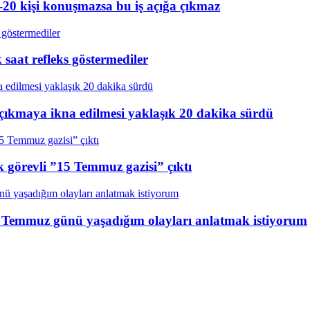
20 kişi konuşmazsa bu iş açığa çıkmaz
aat refleks göstermediler
çıkmaya ikna edilmesi yaklaşık 20 dakika sürdü
k görevli ”15 Temmuz gazisi” çıktı
15 Temmuz günü yaşadığım olayları anlatmak istiyorum