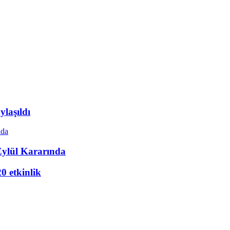
laşıldı
Eylül Kararında
20 etkinlik