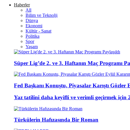
Haberler
All
Bilim ve Teknolji
Dünya
Ekonomi
Kültür - Sanat
Politika
Spor
Yaşam
Süper Lig’de 2. ve 3. Haftanın Maç Programı Pay
Fed Başkanı Konuştu, Piyasalar Karıştı Gözler 
Yaz tatilini daha keyifli ve verimli geçirmek için 
Türkülerin Hafızasında Bir Roman