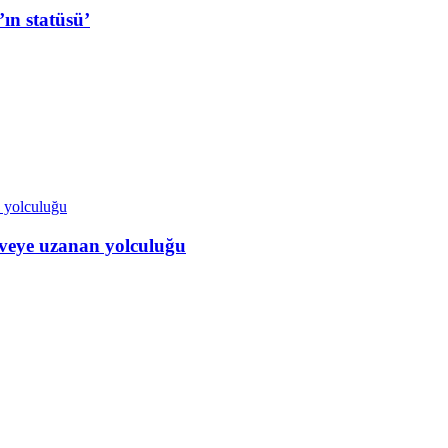
ın statüsü’
veye uzanan yolculuğu