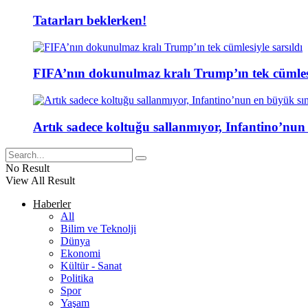
Tatarları beklerken!
FIFA’nın dokunulmaz kralı Trump’ın tek cümlesi
Artık sadece koltuğu sallanmıyor, Infantino’nun
No Result
View All Result
Haberler
All
Bilim ve Teknolji
Dünya
Ekonomi
Kültür - Sanat
Politika
Spor
Yaşam