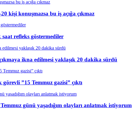
20 kişi konuşmazsa bu iş açığa çıkmaz
aat refleks göstermediler
çıkmaya ikna edilmesi yaklaşık 20 dakika sürdü
k görevli ”15 Temmuz gazisi” çıktı
15 Temmuz günü yaşadığım olayları anlatmak istiyorum