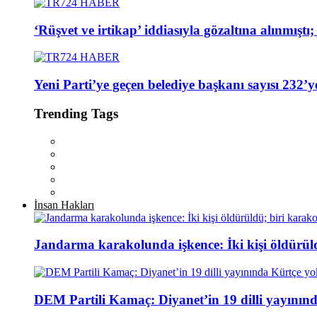
‘Rüşvet ve irtikap’ iddiasıyla gözaltına alınmışt
Yeni Parti’ye geçen belediye başkanı sayısı 232’ye
Trending Tags
İnsan Hakları
Jandarma karakolunda işkence: İki kişi öldürül
DEM Partili Kamaç: Diyanet’in 19 dilli yayının