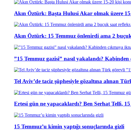
Akın Öztürk: Başta Hulusi Akar olmak üzere 15-
Akın Öztürk: 15 Temmuz önlenirdi ama 2 buçuk s
”15 Temmuz gazisi” nasıl yakalandı? Kabinden 
Tel Aviv’de taciz şüphesiyle gözaltına alınan Tür
Ertesi gün ne yapacaklardı? Ben Serhat Telli, 
15 Temmuz’u kimin yaptığı sonuçlarında gizli