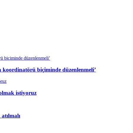
a koordinatörü biçiminde düzenlenmeli’
olmak istiyoruz
 atılmalı