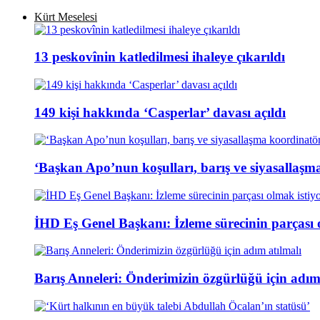
Kürt Meselesi
13 peskovînin katledilmesi ihaleye çıkarıldı
149 kişi hakkında ‘Casperlar’ davası açıldı
‘Başkan Apo’nun koşulları, barış ve siyasallaşm
İHD Eş Genel Başkanı: İzleme sürecinin parçası 
Barış Anneleri: Önderimizin özgürlüğü için adım