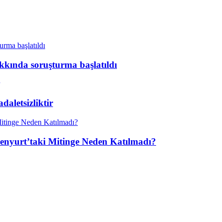
kkında soruşturma başlatıldı
aletsizliktir
enyurt’taki Mitinge Neden Katılmadı?