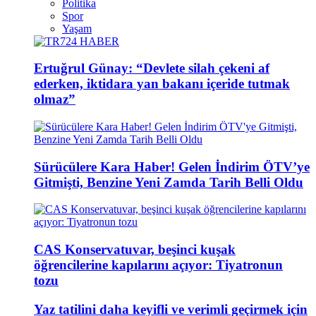
Politika
Spor
Yaşam
Ertuğrul Günay: “Devlete silah çekeni af
ederken, iktidara yan bakanı içeride tutmak
olmaz”
Sürücülere Kara Haber! Gelen İndirim ÖTV’ye
Gitmişti, Benzine Yeni Zamda Tarih Belli Oldu
CAS Konservatuvar, beşinci kuşak
öğrencilerine kapılarını açıyor: Tiyatronun
tozu
Yaz tatilini daha keyifli ve verimli geçirmek için