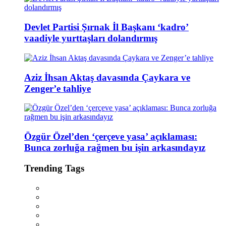
Devlet Partisi Şırnak İl Başkanı ‘kadro’
vaadiyle yurttaşları dolandırmış
Aziz İhsan Aktaş davasında Çaykara ve
Zenger’e tahliye
Özgür Özel’den ‘çerçeve yasa’ açıklaması:
Bunca zorluğa rağmen bu işin arkasındayız
Trending Tags