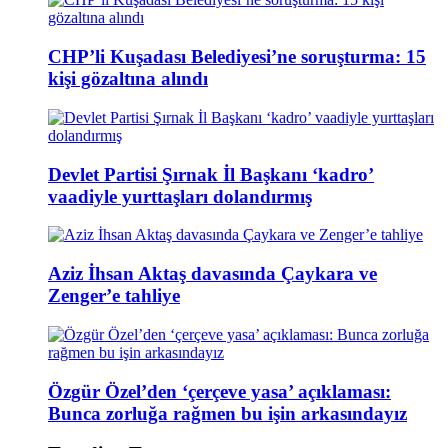
CHP’li Kuşadası Belediyesi’ne soruşturma: 15
kişi gözaltına alındı
Devlet Partisi Şırnak İl Başkanı ‘kadro’
vaadiyle yurttaşları dolandırmış
Aziz İhsan Aktaş davasında Çaykara ve
Zenger’e tahliye
Özgür Özel’den ‘çerçeve yasa’ açıklaması:
Bunca zorluğa rağmen bu işin arkasındayız