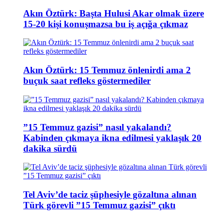
Akın Öztürk: Başta Hulusi Akar olmak üzere
15-20 kişi konuşmazsa bu iş açığa çıkmaz
Akın Öztürk: 15 Temmuz önlenirdi ama 2
buçuk saat refleks göstermediler
”15 Temmuz gazisi” nasıl yakalandı?
Kabinden çıkmaya ikna edilmesi yaklaşık 20
dakika sürdü
Tel Aviv’de taciz şüphesiyle gözaltına alınan
Türk görevli ”15 Temmuz gazisi” çıktı