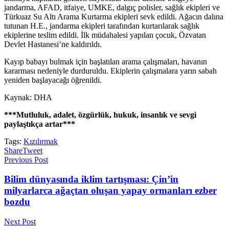
jandarma, AFAD, itfaiye, UMKE, dalgıç polisler, sağlık ekipleri ve
Türkuaz Su Altı Arama Kurtarma ekipleri sevk edildi. Ağacın dalına
tutunan H.E., jandarma ekipleri tarafından kurtarılarak sağlık
ekiplerine teslim edildi. İlk müdahalesi yapılan çocuk, Özvatan
Devlet Hastanesi’ne kaldırıldı.
Kayıp babayı bulmak için başlatılan arama çalışmaları, havanın
kararması nedeniyle durduruldu. Ekiplerin çalışmalara yarın sabah
yeniden başlayacağı öğrenildi.
Kaynak: DHA
***Mutluluk, adalet, özgürlük, hukuk, insanlık ve sevgi
paylaştıkça artar***
Tags:
Kızılırmak
Share
Tweet
Previous Post
Bilim dünyasında iklim tartışması: Çin’in
milyarlarca ağaçtan oluşan yapay ormanları ezber
bozdu
Next Post