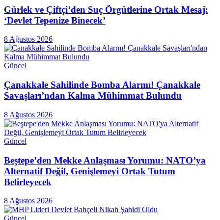
Gürlek ve Çiftçi’den Suç Örgütlerine Ortak Mesaj:
‘Devlet Tepenize Binecek’
8 Ağustos 2026
Güncel
Çanakkale Sahilinde Bomba Alarmı! Çanakkale
Savaşları’ndan Kalma Mühimmat Bulundu
8 Ağustos 2026
Güncel
Beştepe’den Mekke Anlaşması Yorumu: NATO’ya
Alternatif Değil, Genişlemeyi Ortak Tutum
Belirleyecek
8 Ağustos 2026
Güncel