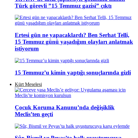
Türk görevli ”15 Temmuz gazisi” çıktı
Ertesi gün ne yapacaklardı? Ben Serhat Telli,
15 Temmuz günü yaşadığım olayları anlatmak
istiyorum
15 Temmuz’u kimin yaptığı sonuçlarında gizli
Kürt Meselesi
Çocuk Koruma Kanunu’nda değişiklik
Meclis’ten geçti
Sûr, Bismil ve Peyas’ta halk uyuşturucuya