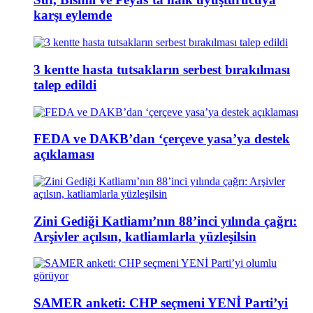
karşı eylemde
3 kentte hasta tutsakların serbest bırakılması
talep edildi
FEDA ve DAKB’dan ‘çerçeve yasa’ya destek
açıklaması
Zini Gediği Katliamı’nın 88’inci yılında çağrı:
Arşivler açılsın, katliamlarla yüzleşilsin
SAMER anketi: CHP seçmeni YENİ Parti’yi