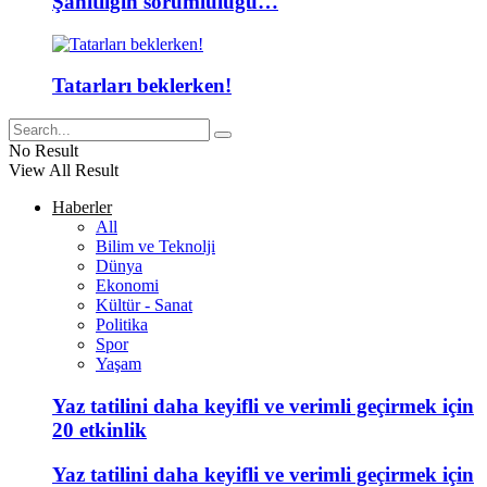
Şahitliğin sorumluluğu…
Tatarları beklerken!
No Result
View All Result
Haberler
All
Bilim ve Teknolji
Dünya
Ekonomi
Kültür - Sanat
Politika
Spor
Yaşam
Yaz tatilini daha keyifli ve verimli geçirmek için
20 etkinlik
Yaz tatilini daha keyifli ve verimli geçirmek için