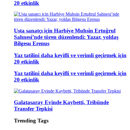
20 etkinlik
Usta sanatçı için Harbiye Muhsin Ertuğrul
Sahnesi’nde tören düzenlendi: Yazar, yoldaş
Bilgesu Erenus
Yaz tatilini daha keyifli ve verimli geçirmek için
20 etkinlik
Yaz tatilini daha keyifli ve verimli geçirmek için
20 etkinlik
Galatasaray Evinde Kaybetti, Tribünde
Transfer Tepkisi
Trending Tags