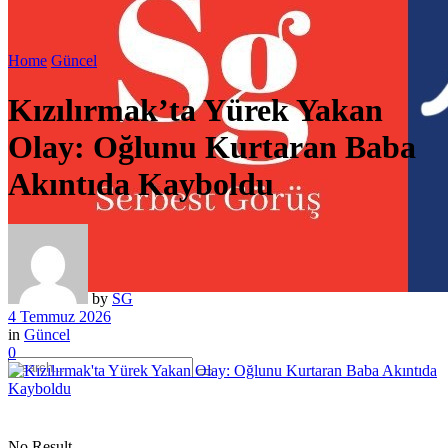
Home
Güncel
Kızılırmak’ta Yürek Yakan
Olay: Oğlunu Kurtaran Baba
Akıntıda Kayboldu
by
SG
4 Temmuz 2026
in
Güncel
0
No Result