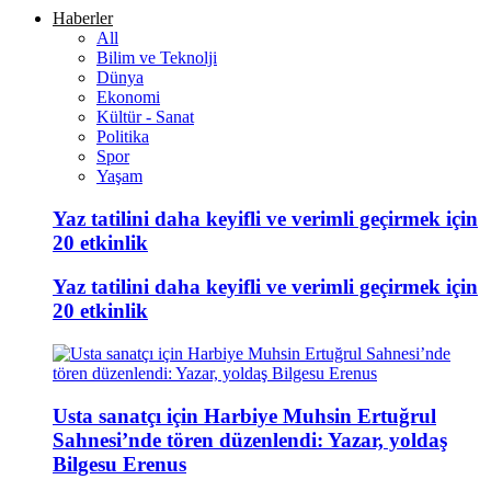
Haberler
All
Bilim ve Teknolji
Dünya
Ekonomi
Kültür - Sanat
Politika
Spor
Yaşam
Yaz tatilini daha keyifli ve verimli geçirmek için
20 etkinlik
Yaz tatilini daha keyifli ve verimli geçirmek için
20 etkinlik
Usta sanatçı için Harbiye Muhsin Ertuğrul
Sahnesi’nde tören düzenlendi: Yazar, yoldaş
Bilgesu Erenus