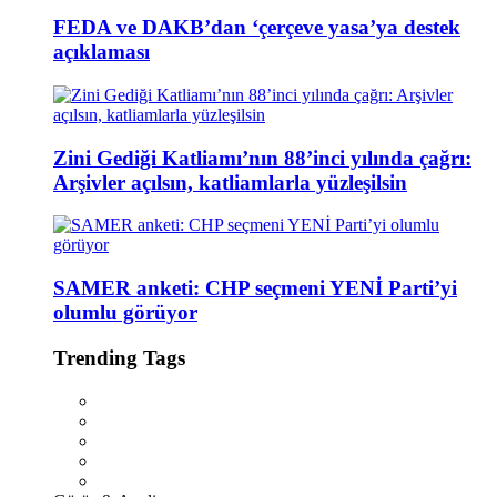
FEDA ve DAKB’dan ‘çerçeve yasa’ya destek
açıklaması
Zini Gediği Katliamı’nın 88’inci yılında çağrı:
Arşivler açılsın, katliamlarla yüzleşilsin
SAMER anketi: CHP seçmeni YENİ Parti’yi
olumlu görüyor
Trending Tags