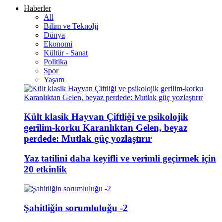
Haberler
All
Bilim ve Teknolji
Dünya
Ekonomi
Kültür - Sanat
Politika
Spor
Yaşam
Kült klasik Hayvan Çiftliği ve psikolojik
gerilim-korku Karanlıktan Gelen, beyaz
perdede: Mutlak güç yozlaştırır
Yaz tatilini daha keyifli ve verimli geçirmek için
20 etkinlik
Şahitliğin sorumluluğu -2