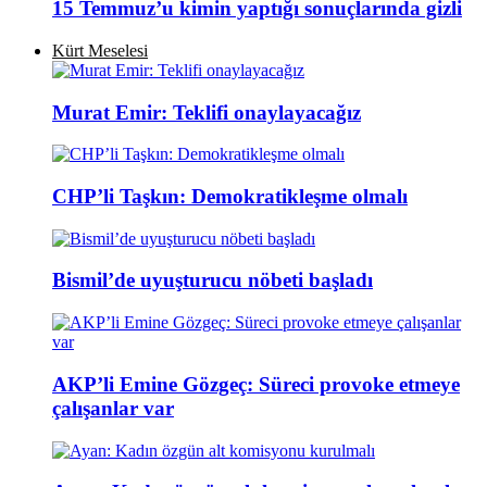
15 Temmuz’u kimin yaptığı sonuçlarında gizli
Kürt Meselesi
Murat Emir: Teklifi onaylayacağız
CHP’li Taşkın: Demokratikleşme olmalı
Bismil’de uyuşturucu nöbeti başladı
AKP’li Emine Gözgeç: Süreci provoke etmeye
çalışanlar var