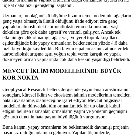
üç kat daha hızlı genişlettiği saptandı.
Uzmanlar, bu olağanüstü büyüme hızının temel nedeninin ağaçların
genç yaşta olmasıyla ilintili olduğunu ifade ediyor; zira genç
yapraklar atmosferdeki karbondioksiti emme konusunda yaşlı
dokulara göre çok daha agresif ve verimli çalışıyor. Ancak tek
etkenin gençlik olmadığı, ağaç yaşı ve yerel toprak koşulları
eşitlendiğinde bile yapay ormanların beklenenden yüzde 4,6 daha
hızlı büyüdüğü kaydedildi. Bu büyüme patlamasının, atmosferdeki
karbondioksit artışına aşırı yoğun tepki veren karışık ve yapak
dökmeyen orman yapılarında çok daha keskin yaşandığı belirlendi.
MEVCUT İKLİM MODELLERİNDE BÜYÜK
KÖR NOKTA
Geophysical Research Letters dergisinde yayımlanan araştırmanın
sonuçları, küresel iklim ve ekosistem tahmin modellerinin temelden
hatalı ayarlanmış olabileceğine işaret ediyor. Mevcut bilgisayar
modellerinin dünyadaki tüm ormanları tek bir tip olarak kabul
ettiğini belirten uzmanlar, ormanların yaşını ve yönetim geçmişini
göz ardı etmenin hata payını büyüttüğünü vurguluyor.
Buna karşın, yapay ormanların bu beklenmedik davranışı projenin
başarısız olduğu anlamına gelmiyor. Yapılan ölçümlerde,