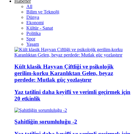
Haberler
All
Bilim ve Teknolji
Dünya
Ekonomi
Kültür - Sanat
Politika
Spor
Yaşam
Kült klasik Hayvan Çiftliği ve psikolojik
gerilim-korku Karanlıktan Gelen, beyaz
perdede: Mutlak güç yozlaştırır
Yaz tatilini daha keyifli ve verimli geçirmek için
20 etkinlik
Şahitliğin sorumluluğu -2
Yaz tatilini daha keyifli ve verimli geçirmek için