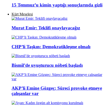
15 Temmuz’u kimin yaptığı sonuçlarında gizli
Kürt Meselesi
Murat Emir: Teklifi onaylayacağız
CHP’li Taşkın: Demokratikleşme olmalı
Bismil’de uyuşturucu nöbeti başladı
AKP’li Emine Gözgeç: Süreci provoke etmeye
çalışanlar var