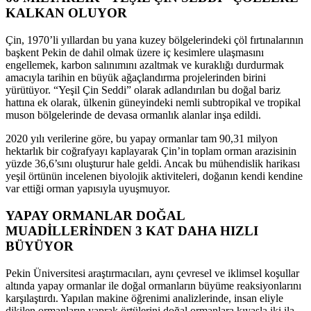
KALKAN OLUYOR
Çin, 1970’li yıllardan bu yana kuzey bölgelerindeki çöl fırtınalarının
başkent Pekin de dahil olmak üzere iç kesimlere ulaşmasını
engellemek, karbon salınımını azaltmak ve kuraklığı durdurmak
amacıyla tarihin en büyük ağaçlandırma projelerinden birini
yürütüyor. “Yeşil Çin Seddi” olarak adlandırılan bu doğal bariz
hattına ek olarak, ülkenin güneyindeki nemli subtropikal ve tropikal
muson bölgelerinde de devasa ormanlık alanlar inşa edildi.
2020 yılı verilerine göre, bu yapay ormanlar tam 90,31 milyon
hektarlık bir coğrafyayı kaplayarak Çin’in toplam orman arazisinin
yüzde 36,6’sını oluşturur hale geldi. Ancak bu mühendislik harikası
yeşil örtünün incelenen biyolojik aktiviteleri, doğanın kendi kendine
var ettiği orman yapısıyla uyuşmuyor.
YAPAY ORMANLAR DOĞAL
MUADİLLERİNDEN 3 KAT DAHA HIZLI
BÜYÜYOR
Pekin Üniversitesi araştırmacıları, aynı çevresel ve iklimsel koşullar
altında yapay ormanlar ile doğal ormanların büyüme reaksiyonlarını
karşılaştırdı. Yapılan makine öğrenimi analizlerinde, insan eliyle
dikilen ormanların yaprak örtülerini doğal ormanlara kıyasla iki ila