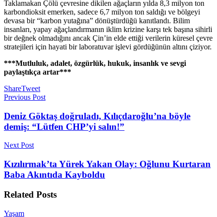
Taklamakan Çölü çevresine dikilen ağaçların yılda 8,3 milyon ton
karbondioksit emerken, sadece 6,7 milyon ton saldığı ve bölgeyi
devasa bir “karbon yutağına” dönüştürdüğü kanıtlandı. Bilim
insanları, yapay ağaçlandırmanın iklim krizine karşı tek başına sihirli
bir değnek olmadığını ancak Çin’in elde ettiği verilerin küresel çevre
stratejileri için hayati bir laboratuvar işlevi gördüğünün altını çiziyor.
***Mutluluk, adalet, özgürlük, hukuk, insanlık ve sevgi
paylaştıkça artar***
Share
Tweet
Previous Post
Deniz Göktaş doğruladı, Kılıçdaroğlu’na böyle
demiş: “Lütfen CHP’yi salın!”
Next Post
Kızılırmak’ta Yürek Yakan Olay: Oğlunu Kurtaran
Baba Akıntıda Kayboldu
Related
Posts
Yaşam