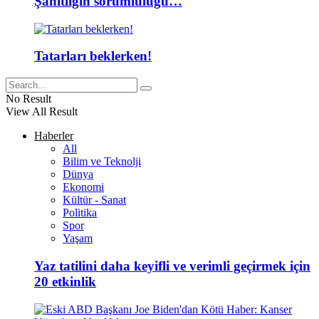
Şahitliğin sorumluluğu…
Tatarları beklerken!
No Result
View All Result
Haberler
All
Bilim ve Teknolji
Dünya
Ekonomi
Kültür - Sanat
Politika
Spor
Yaşam
Yaz tatilini daha keyifli ve verimli geçirmek için
20 etkinlik