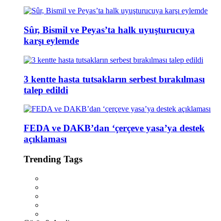
Sûr, Bismil ve Peyas’ta halk uyuşturucuya
karşı eylemde
3 kentte hasta tutsakların serbest bırakılması
talep edildi
FEDA ve DAKB’dan ‘çerçeve yasa’ya destek
açıklaması
Trending Tags