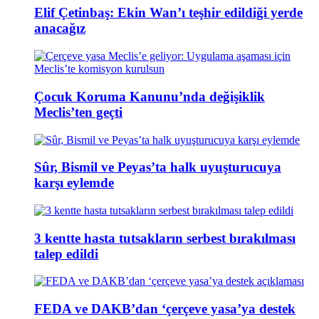
Elif Çetinbaş: Ekin Wan’ı teşhir edildiği yerde
anacağız
Çocuk Koruma Kanunu’nda değişiklik
Meclis’ten geçti
Sûr, Bismil ve Peyas’ta halk uyuşturucuya
karşı eylemde
3 kentte hasta tutsakların serbest bırakılması
talep edildi
FEDA ve DAKB’dan ‘çerçeve yasa’ya destek