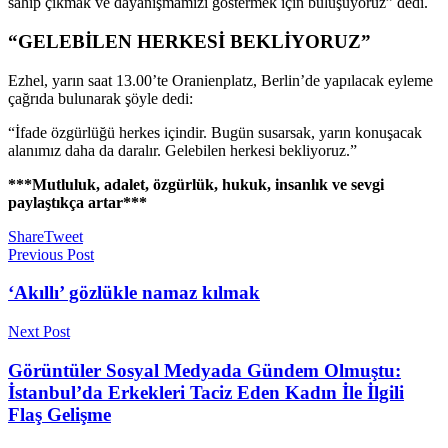
sahip çıkmak ve dayanışmamızı göstermek için buluşuyoruz” dedi.
“GELEBİLEN HERKESİ BEKLİYORUZ”
Ezhel, yarın saat 13.00’te Oranienplatz, Berlin’de yapılacak eyleme
çağrıda bulunarak şöyle dedi:
“İfade özgürlüğü herkes içindir. Bugün susarsak, yarın konuşacak
alanımız daha da daralır. Gelebilen herkesi bekliyoruz.”
***Mutluluk, adalet, özgürlük, hukuk, insanlık ve sevgi
paylaştıkça artar***
Share
Tweet
Previous Post
‘Akıllı’ gözlükle namaz kılmak
Next Post
Görüntüler Sosyal Medyada Gündem Olmuştu:
İstanbul’da Erkekleri Taciz Eden Kadın İle İlgili
Flaş Gelişme