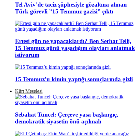
Tel Aviv’de taciz şüphesiyle gözaltına alınan
Türk görevli ”15 Temmuz gazisi” çıktı
Ertesi gün ne yapacaklardı? Ben Serhat Telli,
15 Temmuz günü yaşadığım olayları anlatmak
istiyorum
15 Temmuz’u kimin yaptığı sonuçlarında gizli
Kürt Meselesi
Sebahat Tuncel: Çerçeve yasa başlangıç,
demokratik siyasetin önü açılmalı