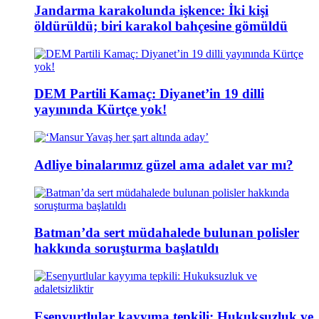
Jandarma karakolunda işkence: İki kişi
öldürüldü; biri karakol bahçesine gömüldü
DEM Partili Kamaç: Diyanet’in 19 dilli
yayınında Kürtçe yok!
Adliye binalarımız güzel ama adalet var mı?
Batman’da sert müdahalede bulunan polisler
hakkında soruşturma başlatıldı
Esenyurtlular kayyıma tepkili: Hukuksuzluk ve