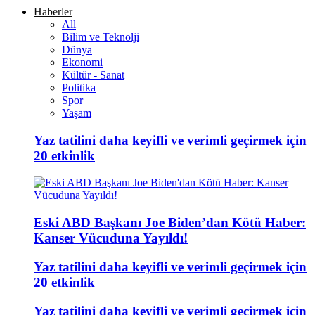
Haberler
All
Bilim ve Teknolji
Dünya
Ekonomi
Kültür - Sanat
Politika
Spor
Yaşam
Yaz tatilini daha keyifli ve verimli geçirmek için
20 etkinlik
Eski ABD Başkanı Joe Biden’dan Kötü Haber:
Kanser Vücuduna Yayıldı!
Yaz tatilini daha keyifli ve verimli geçirmek için
20 etkinlik
Yaz tatilini daha keyifli ve verimli geçirmek için