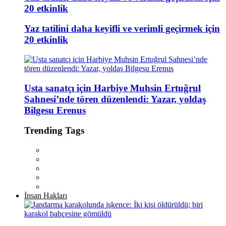
20 etkinlik
Yaz tatilini daha keyifli ve verimli geçirmek için
20 etkinlik
Usta sanatçı için Harbiye Muhsin Ertuğrul
Sahnesi’nde tören düzenlendi: Yazar, yoldaş
Bilgesu Erenus
Trending Tags
İnsan Hakları