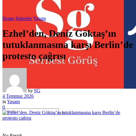
Home
Haberler
Yaşam
Ezhel’den, Deniz Göktaş’ın
tutuklanmasına karşı Berlin’de
protesto çağrısı
by
SG
4 Temmuz 2026
in
Yaşam
0
No Result