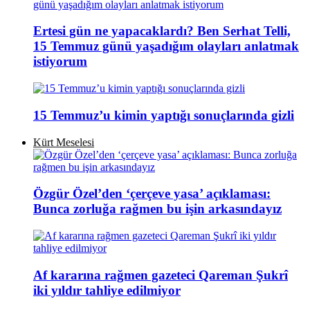
Ertesi gün ne yapacaklardı? Ben Serhat Telli,
15 Temmuz günü yaşadığım olayları anlatmak
istiyorum
15 Temmuz’u kimin yaptığı sonuçlarında gizli
Kürt Meselesi
Özgür Özel’den ‘çerçeve yasa’ açıklaması:
Bunca zorluğa rağmen bu işin arkasındayız
Af kararına rağmen gazeteci Qareman Şukrî
iki yıldır tahliye edilmiyor