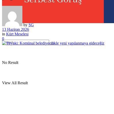
by
SG
13 Haziran 2026
in
Kürt Meselesi
0
No Result
View All Result