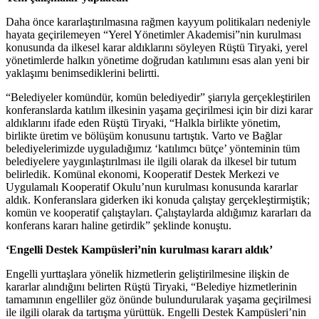
Daha önce kararlaştırılmasına rağmen kayyum politikaları nedeniyle
hayata geçirilemeyen “Yerel Yönetimler Akademisi”nin kurulması
konusunda da ilkesel karar aldıklarını söyleyen Rüştü Tiryaki, yerel
yönetimlerde halkın yönetime doğrudan katılımını esas alan yeni bir
yaklaşımı benimsediklerini belirtti.
“Belediyeler komündür, komün belediyedir” şiarıyla gerçekleştirilen
konferanslarda katılım ilkesinin yaşama geçirilmesi için bir dizi karar
aldıklarını ifade eden Rüştü Tiryaki, “Halkla birlikte yönetim,
birlikte üretim ve bölüşüm konusunu tartıştık. Varto ve Bağlar
belediyelerimizde uyguladığımız ‘katılımcı bütçe’ yönteminin tüm
belediyelere yaygınlaştırılması ile ilgili olarak da ilkesel bir tutum
belirledik. Komünal ekonomi, Kooperatif Destek Merkezi ve
Uygulamalı Kooperatif Okulu’nun kurulması konusunda kararlar
aldık. Konferanslara giderken iki konuda çalıştay gerçekleştirmiştik;
komün ve kooperatif çalıştayları. Çalıştaylarda aldığımız kararları da
konferans kararı haline getirdik” şeklinde konuştu.
‘Engelli Destek Kampüsleri’nin kurulması kararı aldık’
Engelli yurttaşlara yönelik hizmetlerin geliştirilmesine ilişkin de
kararlar alındığını belirten Rüştü Tiryaki, “Belediye hizmetlerinin
tamamının engelliler göz önünde bulundurularak yaşama geçirilmesi
ile ilgili olarak da tartışma yürüttük. Engelli Destek Kampüsleri’nin