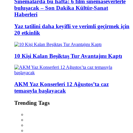
Sinemalarda bu hafta: 6 film sinemaseverlerle
buluşacak – Son Dakika Kültür-Sanat
Haberleri
Yaz tatilini daha keyifli ve verimli geçirmek için
20 etkinlik
10 Kişi Kalan Beşiktaş Tur Avantajını Kaptı
AKM Yaz Konserleri 12 Ağustos’ta caz
temasıyla başlayacak
Trending Tags