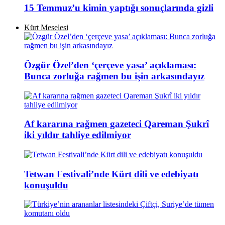
15 Temmuz’u kimin yaptığı sonuçlarında gizli
Kürt Meselesi
Özgür Özel’den ‘çerçeve yasa’ açıklaması:
Bunca zorluğa rağmen bu işin arkasındayız
Af kararına rağmen gazeteci Qareman Şukrî
iki yıldır tahliye edilmiyor
Tetwan Festivali’nde Kürt dili ve edebiyatı
konuşuldu