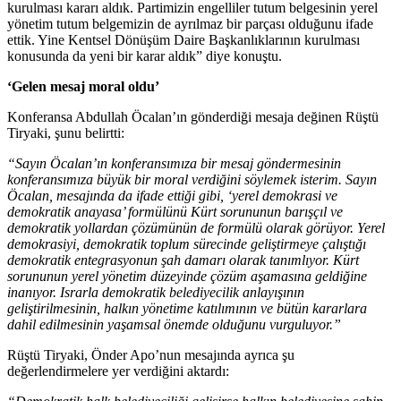
kurulması kararı aldık. Partimizin engelliler tutum belgesinin yerel
yönetim tutum belgemizin de ayrılmaz bir parçası olduğunu ifade
ettik. Yine Kentsel Dönüşüm Daire Başkanlıklarının kurulması
konusunda da yeni bir karar aldık” diye konuştu.
‘Gelen mesaj moral oldu’
Konferansa Abdullah Öcalan’ın gönderdiği mesaja değinen Rüştü
Tiryaki, şunu belirtti:
“Sayın Öcalan’ın konferansımıza bir mesaj göndermesinin
konferansımıza büyük bir moral verdiğini söylemek isterim. Sayın
Öcalan, mesajında da ifade ettiği gibi, ‘yerel demokrasi ve
demokratik anayasa’ formülünü Kürt sorununun barışçıl ve
demokratik yollardan çözümünün de formülü olarak görüyor. Yerel
demokrasiyi, demokratik toplum sürecinde geliştirmeye çalıştığı
demokratik entegrasyonun şah damarı olarak tanımlıyor. Kürt
sorununun yerel yönetim düzeyinde çözüm aşamasına geldiğine
inanıyor. Israrla demokratik belediyecilik anlayışının
geliştirilmesinin, halkın yönetime katılımının ve bütün kararlara
dahil edilmesinin yaşamsal önemde olduğunu vurguluyor.”
Rüştü Tiryaki, Önder Apo’nun mesajında ayrıca şu
değerlendirmelere yer verdiğini aktardı: