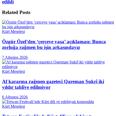
edildi
Related
Posts
Kürt Meselesi
Özgür Özel’den ‘çerçeve yasa’ açıklaması: Bunca
zorluğa rağmen bu işin arkasındayız
7 Ağustos 2026
Kürt Meselesi
Af kararına rağmen gazeteci Qareman Şukrî iki
yıldır tahliye edilmiyor
6 Ağustos 2026
Kürt Meselesi