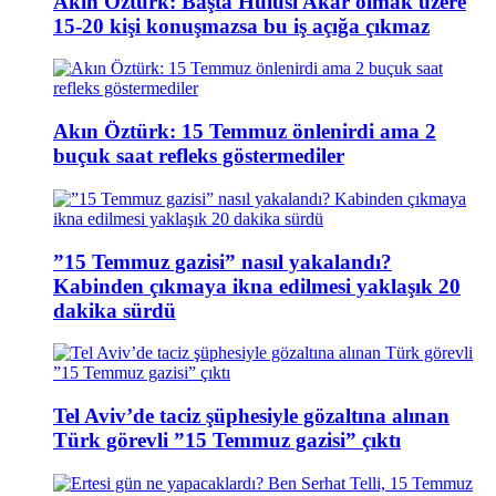
Akın Öztürk: Başta Hulusi Akar olmak üzere
15-20 kişi konuşmazsa bu iş açığa çıkmaz
Akın Öztürk: 15 Temmuz önlenirdi ama 2
buçuk saat refleks göstermediler
”15 Temmuz gazisi” nasıl yakalandı?
Kabinden çıkmaya ikna edilmesi yaklaşık 20
dakika sürdü
Tel Aviv’de taciz şüphesiyle gözaltına alınan
Türk görevli ”15 Temmuz gazisi” çıktı