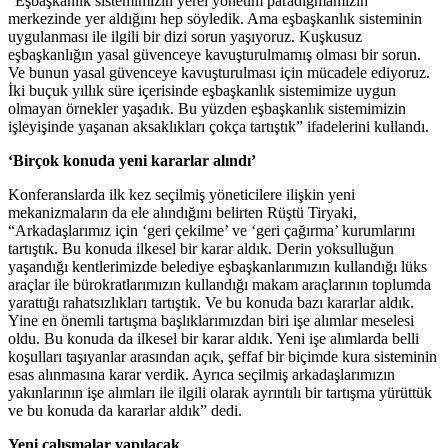
“Eşbaşkanlık sistemimizin yerel yönetim paradigmamızın
merkezinde yer aldığını hep söyledik. Ama eşbaşkanlık sisteminin
uygulanması ile ilgili bir dizi sorun yaşıyoruz. Kuşkusuz
eşbaşkanlığın yasal güvenceye kavuşturulmamış olması bir sorun.
Ve bunun yasal güvenceye kavuşturulması için mücadele ediyoruz.
İki buçuk yıllık süre içerisinde eşbaşkanlık sistemimize uygun
olmayan örnekler yaşadık. Bu yüzden eşbaşkanlık sistemimizin
işleyişinde yaşanan aksaklıkları çokça tartıştık” ifadelerini kullandı.
‘Birçok konuda yeni kararlar alındı’
Konferanslarda ilk kez seçilmiş yöneticilere ilişkin yeni
mekanizmaların da ele alındığını belirten Rüştü Tiryaki,
“Arkadaşlarımız için ‘geri çekilme’ ve ‘geri çağırma’ kurumlarını
tartıştık. Bu konuda ilkesel bir karar aldık. Derin yoksulluğun
yaşandığı kentlerimizde belediye eşbaşkanlarımızın kullandığı lüks
araçlar ile bürokratlarımızın kullandığı makam araçlarının toplumda
yarattığı rahatsızlıkları tartıştık. Ve bu konuda bazı kararlar aldık.
Yine en önemli tartışma başlıklarımızdan biri işe alımlar meselesi
oldu. Bu konuda da ilkesel bir karar aldık. Yeni işe alımlarda belli
koşulları taşıyanlar arasından açık, şeffaf bir biçimde kura sisteminin
esas alınmasına karar verdik. Ayrıca seçilmiş arkadaşlarımızın
yakınlarının işe alımları ile ilgili olarak ayrıntılı bir tartışma yürüttük
ve bu konuda da kararlar aldık” dedi.
Yeni çalışmalar yapılacak