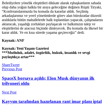
Belediyelere yönelik eleştirileri dikkate alarak eşbaşkanların sahada
olup daha yoğun halkla bir araya geleceğine değinen Rüştü Tiryaki,
“Konferanslarımızda bu konuda da kararlar aldık. Seçilmiş
arkadaşlarımız ve yerel yönetimlerde görev alan bürokratlar düzenli
aralıklarla bütün mahallelerde halk toplantıları yapacak, çalışmalarını
aktaracak, yaşadığı zorlukları paylaşacak ve halkımızın talep ve
eleştirilerini de aracısız biçimde dinleyecek. Bu konuda da ilkesel bir
karar aldık. Ve en kısa sürede yaşama geçireceğiz” dedi.
Kaynak: ANF
Kaynak: Yeni Yaşam Gazetesi
***Mutluluk, adalet, özgürlük, hukuk, insanlık ve sevgi
paylaştıkça artar***
Share
Tweet
Previous Post
SpaceX borsaya açıldı; Elon Musk dünyanın ilk
trilyoneri oldu
Next Post
Kayyım tarafından hazırlanan rant imar planı iptal