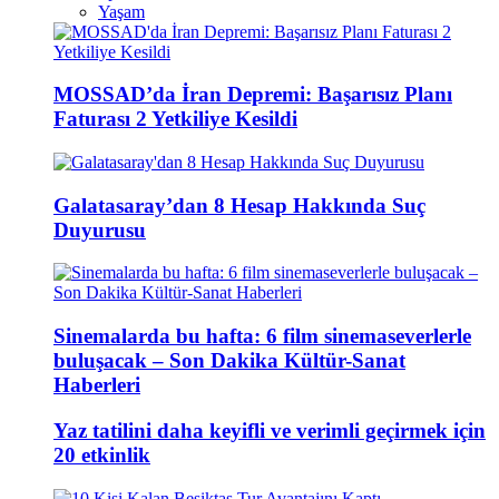
Yaşam
MOSSAD’da İran Depremi: Başarısız Planı
Faturası 2 Yetkiliye Kesildi
Galatasaray’dan 8 Hesap Hakkında Suç
Duyurusu
Sinemalarda bu hafta: 6 film sinemaseverlerle
buluşacak – Son Dakika Kültür-Sanat
Haberleri
Yaz tatilini daha keyifli ve verimli geçirmek için
20 etkinlik