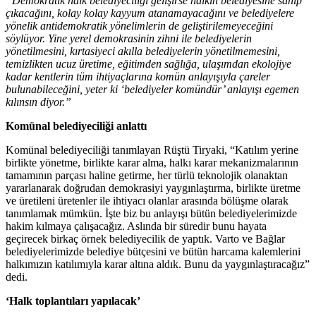
“Demokratik halk belediyeciliği gelişirse halkın belediyesine sahip
çıkacağını, kolay kolay kayyum atanamayacağını ve belediyelere
yönelik antidemokratik yönelimlerin de geliştirilemeyeceğini
söylüyor. Yine yerel demokrasinin zihni ile belediyelerin
yönetilmesini, kırtasiyeci akılla belediyelerin yönetilmemesini,
temizlikten ucuz üretime, eğitimden sağlığa, ulaşımdan ekolojiye
kadar kentlerin tüm ihtiyaçlarına komün anlayışıyla çareler
bulunabileceğini, yeter ki ‘belediyeler komündür’ anlayışı egemen
kılınsın diyor.”
Komünal belediyeciliği anlattı
Komünal belediyeciliği tanımlayan Rüştü Tiryaki, “Katılım yerine
birlikte yönetme, birlikte karar alma, halkı karar mekanizmalarının
tamamının parçası haline getirme, her türlü teknolojik olanaktan
yararlanarak doğrudan demokrasiyi yaygınlaştırma, birlikte üretme
ve üretileni üretenler ile ihtiyacı olanlar arasında bölüşme olarak
tanımlamak mümkün. İşte biz bu anlayışı bütün belediyelerimizde
hakim kılmaya çalışacağız. Aslında bir süredir bunu hayata
geçirecek birkaç örnek belediyecilik de yaptık. Varto ve Bağlar
belediyelerimizde belediye bütçesini ve bütün harcama kalemlerini
halkımızın katılımıyla karar altına aldık. Bunu da yaygınlaştıracağız”
dedi.
‘Halk toplantıları yapılacak’