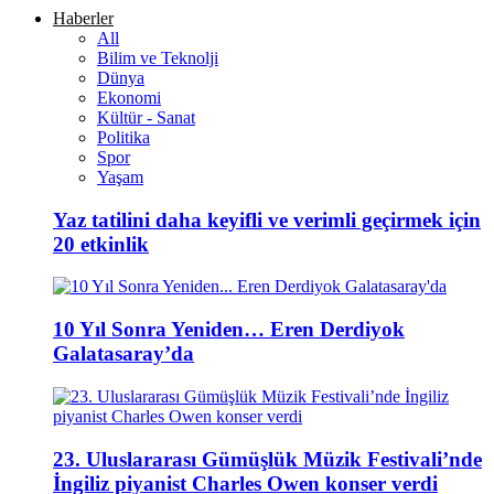
Haberler
All
Bilim ve Teknolji
Dünya
Ekonomi
Kültür - Sanat
Politika
Spor
Yaşam
Yaz tatilini daha keyifli ve verimli geçirmek için
20 etkinlik
10 Yıl Sonra Yeniden… Eren Derdiyok
Galatasaray’da
23. Uluslararası Gümüşlük Müzik Festivali’nde
İngiliz piyanist Charles Owen konser verdi