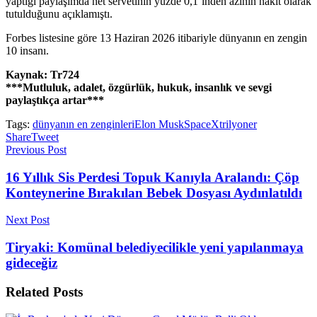
yaptığı paylaşımda net servetinin yüzde 0,1’inden azının nakit olarak
tutulduğunu açıklamıştı.
Forbes listesine göre 13 Haziran 2026 itibariyle dünyanın en zengin
10 insanı.
Kaynak: Tr724
***Mutluluk, adalet, özgürlük, hukuk, insanlık ve sevgi
paylaştıkça artar***
Tags:
dünyanın en zenginleri
Elon Musk
SpaceX
trilyoner
Share
Tweet
Previous Post
16 Yıllık Sis Perdesi Topuk Kanıyla Aralandı: Çöp
Konteynerine Bırakılan Bebek Dosyası Aydınlatıldı
Next Post
Tiryaki: Komünal belediyecilikle yeni yapılanmaya
gideceğiz
Related
Posts