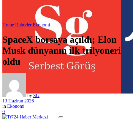
Home
Haberler
Ekonomi
SpaceX borsaya açıldı; Elon
Musk dünyanın ilk trilyoneri
oldu
by
SG
13 Haziran 2026
in
Ekonomi
0