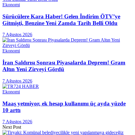
Ekonomi
Sürücülere Kara Haber! Gelen İndirim ÖTV’ye
Gitmişti, Benzine Yeni Zamda Tarih Belli Oldu
7 Ağustos 2026
Ekonomi
İran Saldırısı Sonrası Piyasalarda Deprem! Gram
Altın Yeni Zirveyi Gördü
7 Ağustos 2026
Ekonomi
Maaş yetmiyor, ek hesap kullanımı üç ayda yüzde
10 arttı
7 Ağustos 2026
Next Post