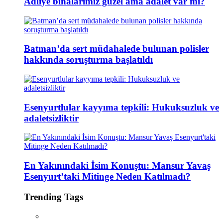
Adliye binalarımız güzel ama adalet var mı?
Batman’da sert müdahalede bulunan polisler
hakkında soruşturma başlatıldı
Esenyurtlular kayyıma tepkili: Hukuksuzluk ve
adaletsizliktir
En Yakınındaki İsim Konuştu: Mansur Yavaş
Esenyurt’taki Mitinge Neden Katılmadı?
Trending Tags