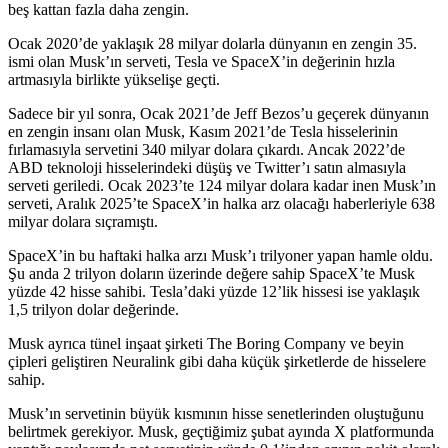
beş kattan fazla daha zengin.
Ocak 2020’de yaklaşık 28 milyar dolarla dünyanın en zengin 35.
ismi olan Musk’ın serveti, Tesla ve SpaceX’in değerinin hızla
artmasıyla birlikte yükselişe geçti.
Sadece bir yıl sonra, Ocak 2021’de Jeff Bezos’u geçerek dünyanın
en zengin insanı olan Musk, Kasım 2021’de Tesla hisselerinin
fırlamasıyla servetini 340 milyar dolara çıkardı. Ancak 2022’de
ABD teknoloji hisselerindeki düşüş ve Twitter’ı satın almasıyla
serveti geriledi. Ocak 2023’te 124 milyar dolara kadar inen Musk’ın
serveti, Aralık 2025’te SpaceX’in halka arz olacağı haberleriyle 638
milyar dolara sıçramıştı.
SpaceX’in bu haftaki halka arzı Musk’ı trilyoner yapan hamle oldu.
Şu anda 2 trilyon doların üzerinde değere sahip SpaceX’te Musk
yüzde 42 hisse sahibi. Tesla’daki yüzde 12’lik hissesi ise yaklaşık
1,5 trilyon dolar değerinde.
Musk ayrıca tünel inşaat şirketi The Boring Company ve beyin
çipleri geliştiren Neuralink gibi daha küçük şirketlerde de hisselere
sahip.
Musk’ın servetinin büyük kısmının hisse senetlerinden oluştuğunu
belirtmek gerekiyor. Musk, geçtiğimiz şubat ayında X platformunda