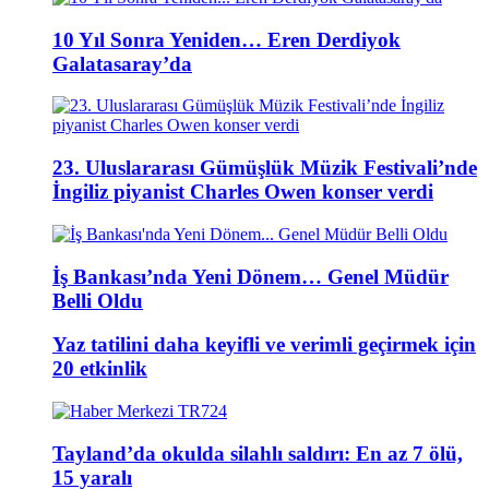
10 Yıl Sonra Yeniden… Eren Derdiyok
Galatasaray’da
23. Uluslararası Gümüşlük Müzik Festivali’nde
İngiliz piyanist Charles Owen konser verdi
İş Bankası’nda Yeni Dönem… Genel Müdür
Belli Oldu
Yaz tatilini daha keyifli ve verimli geçirmek için
20 etkinlik
Tayland’da okulda silahlı saldırı: En az 7 ölü,
15 yaralı