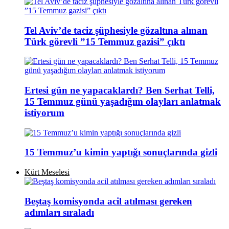
Tel Aviv’de taciz şüphesiyle gözaltına alınan
Türk görevli ”15 Temmuz gazisi” çıktı
Ertesi gün ne yapacaklardı? Ben Serhat Telli,
15 Temmuz günü yaşadığım olayları anlatmak
istiyorum
15 Temmuz’u kimin yaptığı sonuçlarında gizli
Kürt Meselesi
Beştaş komisyonda acil atılması gereken
adımları sıraladı