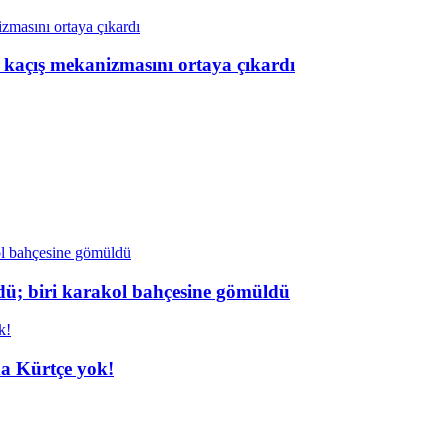
n kaçış mekanizmasını ortaya çıkardı
dü; biri karakol bahçesine gömüldü
da Kürtçe yok!