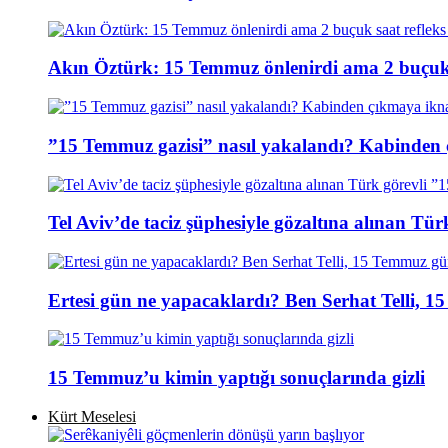
Akın Öztürk: 15 Temmuz önlenirdi ama 2 buçuk s
”15 Temmuz gazisi” nasıl yakalandı? Kabinden 
Tel Aviv’de taciz şüphesiyle gözaltına alınan Tür
Ertesi gün ne yapacaklardı? Ben Serhat Telli, 
15 Temmuz’u kimin yaptığı sonuçlarında gizli
Kürt Meselesi