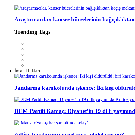
Araştırmacılar, kanser hücrelerinin bağışıklıkta
Trending Tags
İnsan Hakları
Jandarma karakolunda işkence: İki kişi öldürül
DEM Partili Kamaç: Diyanet’in 19 dilli yayının
Adliye binalarımız güzel ama adalet var mı?