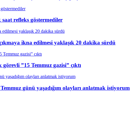
aat refleks göstermediler
çıkmaya ikna edilmesi yaklaşık 20 dakika sürdü
k görevli ”15 Temmuz gazisi” çıktı
15 Temmuz günü yaşadığım olayları anlatmak istiyorum