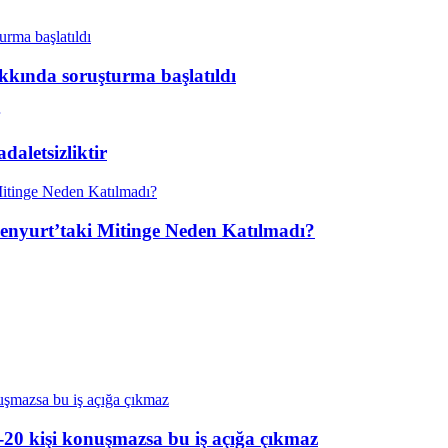
kkında soruşturma başlatıldı
aletsizliktir
enyurt’taki Mitinge Neden Katılmadı?
20 kişi konuşmazsa bu iş açığa çıkmaz