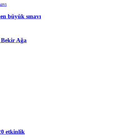
 en büyük sınavı
 Bekir Ağa
20 etkinlik