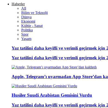
Haberler
All
Bilim ve Teknolji
Dünya
Ekonomi
Kültür - Sanat
Politika
Spor
Yaşam
Yaz tatilini daha keyifli ve verimli geçirmek için 
Yaz tatilini daha keyifli ve verimli geçirmek için 
Apple, Telegram’ı uyarmadan App Store’dan ka
Husiler Suudi Arabistan Gemisini Vurdu
Yaz tatilini daha keyifli ve verimli geçirmek için 