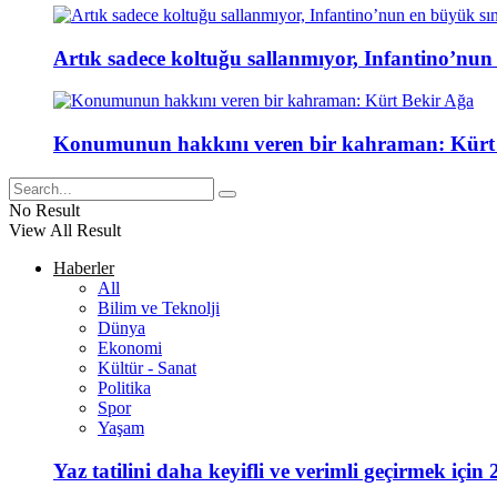
Artık sadece koltuğu sallanmıyor, Infantino’nun
Konumunun hakkını veren bir kahraman: Kürt
No Result
View All Result
Haberler
All
Bilim ve Teknolji
Dünya
Ekonomi
Kültür - Sanat
Politika
Spor
Yaşam
Yaz tatilini daha keyifli ve verimli geçirmek için 