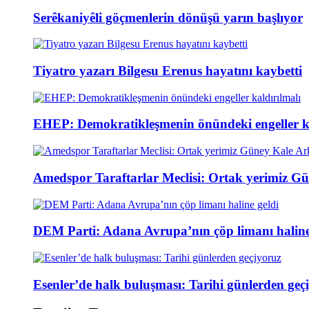
Serêkaniyêli göçmenlerin dönüşü yarın başlıyor
Tiyatro yazarı Bilgesu Erenus hayatını kaybetti
EHEP: Demokratikleşmenin önündeki engeller ka
Amedspor Taraftarlar Meclisi: Ortak yerimiz Gü
DEM Parti: Adana Avrupa’nın çöp limanı haline
Esenler’de halk buluşması: Tarihi günlerden geç