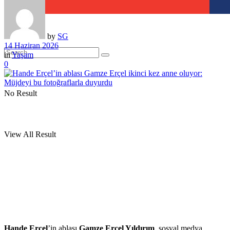
by
SG
14 Haziran 2026
in
Yaşam
0
No Result
View All Result
Hande Erçel
’in ablası
Gamze Erçel Yıldırım
, sosyal medya