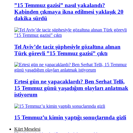
”15 Temmuz gazisi” nasıl yakalandı?
Kabinden çıkmaya ikna edilmesi yaklaşık 20
dakika sürdü
Tel Aviv’de taciz şüphesiyle gözaltına alınan
Türk görevli ”15 Temmuz gazisi” çıktı
Ertesi gün ne yapacaklardı? Ben Serhat Telli,
15 Temmuz günü yaşadığım olayları anlatmak
istiyorum
15 Temmuz’u kimin yaptığı sonuçlarında gizli
Kürt Meselesi