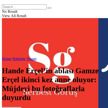
No Result
View All Result
Home
Haberler
Yaşam
Hande Erçel’in ablası Gamze
Erçel ikinci kez anne oluyor:
Müjdeyi bu fotoğraflarla
duyurdu