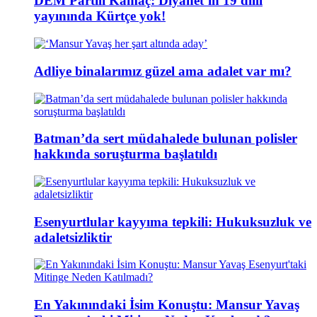
DEM Partili Kamaç: Diyanet’in 19 dilli
yayınında Kürtçe yok!
Adliye binalarımız güzel ama adalet var mı?
Batman’da sert müdahalede bulunan polisler
hakkında soruşturma başlatıldı
Esenyurtlular kayyıma tepkili: Hukuksuzluk ve
adaletsizliktir
En Yakınındaki İsim Konuştu: Mansur Yavaş