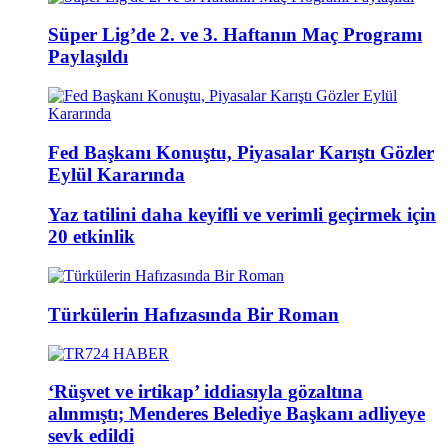
Süper Lig’de 2. ve 3. Haftanın Maç Programı
Paylaşıldı
Fed Başkanı Konuştu, Piyasalar Karıştı Gözler
Eylül Kararında
Yaz tatilini daha keyifli ve verimli geçirmek için
20 etkinlik
Türkülerin Hafızasında Bir Roman
‘Rüşvet ve irtikap’ iddiasıyla gözaltına
alınmıştı; Menderes Belediye Başkanı adliyeye
sevk edildi