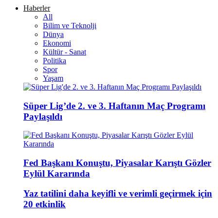
Haberler
All
Bilim ve Teknolji
Dünya
Ekonomi
Kültür - Sanat
Politika
Spor
Yaşam
Süper Lig’de 2. ve 3. Haftanın Maç Programı
Paylaşıldı
Fed Başkanı Konuştu, Piyasalar Karıştı Gözler
Eylül Kararında
Yaz tatilini daha keyifli ve verimli geçirmek için
20 etkinlik