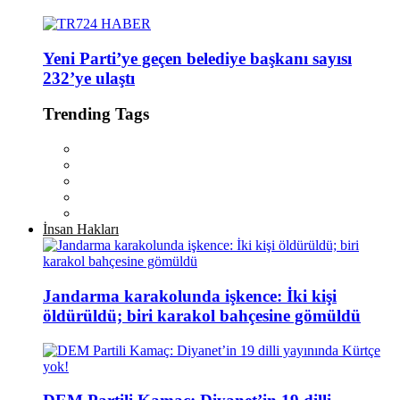
Yeni Parti’ye geçen belediye başkanı sayısı
232’ye ulaştı
Trending Tags
İnsan Hakları
Jandarma karakolunda işkence: İki kişi
öldürüldü; biri karakol bahçesine gömüldü