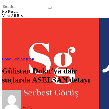
No Result
View All Result
Home
Kürt Meselesi
Gülistan Doku’ya dair
suçlarda ASELSAN detayı
by
SG