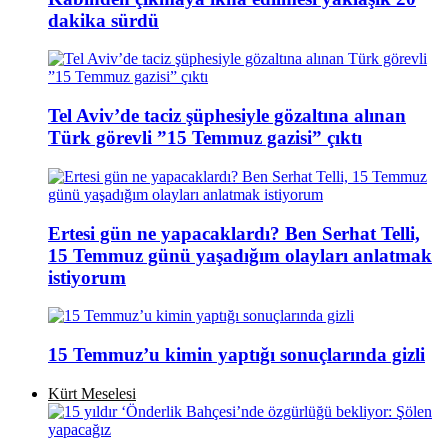
dakika sürdü
Tel Aviv’de taciz şüphesiyle gözaltına alınan
Türk görevli ”15 Temmuz gazisi” çıktı
Ertesi gün ne yapacaklardı? Ben Serhat Telli,
15 Temmuz günü yaşadığım olayları anlatmak
istiyorum
15 Temmuz’u kimin yaptığı sonuçlarında gizli
Kürt Meselesi