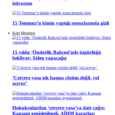
istiyorum
15 Temmuz’u kimin yaptığı sonuçlarında gizli
Kürt Meselesi
15 yıldır ‘Önderlik Bahçesi’nde özgürlüğü
bekliyor: Şölen yapacağız
‘Çerçeve yasa tek başına çözüm değil, yol
açıyor’
Hukukçulardan ‘çerçeve yasa’ya dair çağrı:
Kapsam genişletilmeli, AİHM kararları