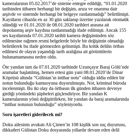
kameralarının 05.02.2017’de sisteme entegre edildiği, “01.01.2020
tarihinden itibaren herhangi bir değişim, arıza ve onarıma dair
arşivde ve sistemde herhangi bir belgeye rastlanmadığı” belirtilmişti.
Kayıtların cihazda en az 30 gün saklanıp üzerine yazılarak otomatik
silindiği ve 01.01.2020 ile 08.01.2020 tarihleri arasına ait
depolanmış arşiv kaydına rastlanmadığı ifade edilmişti. Ancak 155
ses kayıtlarında 07.01.2020 tarihli kamera değişiminden söz
edilmesine rağmen resmi belgelerde böyle bir değişimin olmadığı
belirtilerek bu ifade görmezden gelinmişti. Bu kritik delilin örtbas
edilmesi de olayın yaşandığı tarih aralığına ait görüntülerin
bulunamamasına neden oldu.
Öte yandan tam da 07.01.2020 tarihinde Uzunçayır Baraj Gölü’nde
aramalar başlatılmış, hemen ertesi gün yani 08.01.2020’de Dinar
Köprüsü altında “Gülistan’ın intihar notu” olduğu iddia edilen bir
notun bulunduğu kamuoyuna duyurulmuştu. Not, kriminal büroda
incelenmişti. Bu iki olay da örtbasın ilk günden itibaren devreye
girdiği yönündeki şüpheleri güçlendiriyor. Bir yandan K
kameralarının yönü değiştirilirken, bir yandan da baraj aramalarında
“intihar notunun bulunduğu” söyleniyordu.
Soru işaretleri giderilecek mi?
Doku ailesinin avukatı Ali Çimen’in 108 kişilik son suç duyurusu,
dikkatleri Gülistan Doku dosyasında yıllardır devam eden delil