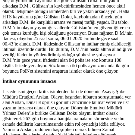
Suç duyurusunun ayrıntılarına göre Gülistan Doku’nun yakın
arkadaşı D.M., Gülistan’ın kaybettirilmesinden hemen önce aktif
olarak iletişimde olduğu isimlerden biri ve yakın arkadaşıydı. Hatta
HTS kayıtlarına göre Gülistan Doku, kaybolmadan önceki gün
arkadaşı D.M. ile karşılıklı arama ve mesaj trafiği yaşadı. Bu tablo,
D.M.’nin olayın yaşandığı saatlerde Gülistan’ın en güvendiği ve en
çok temas kurduğu kişi olduğunu gösteriyor. Buna rağmen D.M.’nin
ifadesi, olaydan 25 saat sonra, 06.01.2020 tarihinde gece saat
00.43’te alındı. D.M. ifadesinde Gülistan’ın intihar etmiş olabileceği
ihtimali üzerinde durdu. Bu durum, D.M.’nin baskı altına alındığı ve
verdiği ifadenin yönlendirilmiş olduğu şüphesine yol açıyor.
D.M.’nin gece yarısı ifadesini alan iki polis ise söz konusu 108
kişilik listede yer alıyor. Söz konusu iki polis aynı zamanda iki gün
boyunca PolNet sistemini araştıran isimler olarak öne çıkıyor.
İntihar oyununun imzacısı
Listede ismi geçen kritik isimlerden biri de dönemin Asayiş Şube
Müdürü Ertuğrul Arslan. Olayın başından itibaren soruşturmada yer
alan Arslan, Dinar Köprüsü görüntü zincirinde talimat veren ve üst
yazının imzacısı olarak öne çıkıyor. Dönemin Emniyet Müdürü
Yılmaz Delen’le birlikte Gülistan Doku olayını intihar olarak
göstererek 262 gün boyunca barajda aramaların sürmesine ve bu
esnada delillerin karartılmasında etkin rol oynadığı iddia ediliyor.
Yanı sıra Arslan, o dönem baş şüpheli olarak bilinen Zainal
Abakarov ile ailesini Antalya’daki bir tatil köyüne götürerek