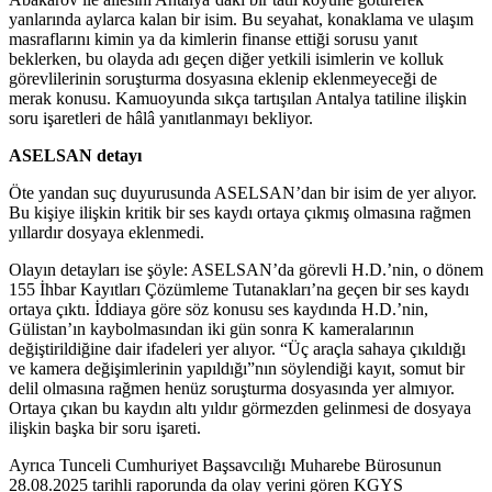
yanlarında aylarca kalan bir isim. Bu seyahat, konaklama ve ulaşım
masraflarını kimin ya da kimlerin finanse ettiği sorusu yanıt
beklerken, bu olayda adı geçen diğer yetkili isimlerin ve kolluk
görevlilerinin soruşturma dosyasına eklenip eklenmeyeceği de
merak konusu. Kamuoyunda sıkça tartışılan Antalya tatiline ilişkin
soru işaretleri de hâlâ yanıtlanmayı bekliyor.
ASELSAN detayı
Öte yandan suç duyurusunda ASELSAN’dan bir isim de yer alıyor.
Bu kişiye ilişkin kritik bir ses kaydı ortaya çıkmış olmasına rağmen
yıllardır dosyaya eklenmedi.
Olayın detayları ise şöyle: ASELSAN’da görevli H.D.’nin, o dönem
155 İhbar Kayıtları Çözümleme Tutanakları’na geçen bir ses kaydı
ortaya çıktı. İddiaya göre söz konusu ses kaydında H.D.’nin,
Gülistan’ın kaybolmasından iki gün sonra K kameralarının
değiştirildiğine dair ifadeleri yer alıyor. “Üç araçla sahaya çıkıldığı
ve kamera değişimlerinin yapıldığı”nın söylendiği kayıt, somut bir
delil olmasına rağmen henüz soruşturma dosyasında yer almıyor.
Ortaya çıkan bu kaydın altı yıldır görmezden gelinmesi de dosyaya
ilişkin başka bir soru işareti.
Ayrıca Tunceli Cumhuriyet Başsavcılığı Muharebe Bürosunun
28.08.2025 tarihli raporunda da olay yerini gören KGYS