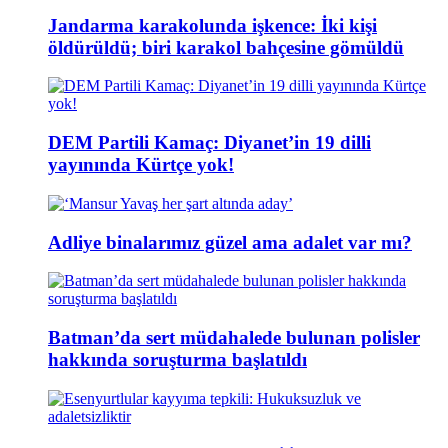
Jandarma karakolunda işkence: İki kişi
öldürüldü; biri karakol bahçesine gömüldü
DEM Partili Kamaç: Diyanet’in 19 dilli
yayınında Kürtçe yok!
Adliye binalarımız güzel ama adalet var mı?
Batman’da sert müdahalede bulunan polisler
hakkında soruşturma başlatıldı