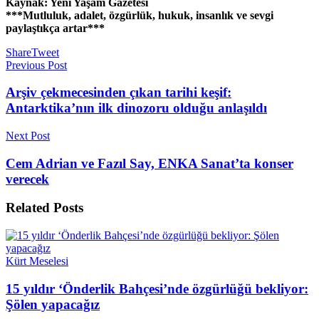
Kaynak: Yeni Yaşam Gazetesi
***Mutluluk, adalet, özgürlük, hukuk, insanlık ve sevgi
paylaştıkça artar***
Share
Tweet
Previous Post
Arşiv çekmecesinden çıkan tarihi keşif:
Antarktika’nın ilk dinozoru olduğu anlaşıldı
Next Post
Cem Adrian ve Fazıl Say, ENKA Sanat’ta konser
verecek
Related
Posts
Kürt Meselesi
15 yıldır ‘Önderlik Bahçesi’nde özgürlüğü bekliyor:
Şölen yapacağız