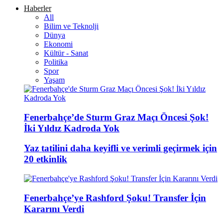
Haberler
All
Bilim ve Teknolji
Dünya
Ekonomi
Kültür - Sanat
Politika
Spor
Yaşam
Fenerbahçe’de Sturm Graz Maçı Öncesi Şok!
İki Yıldız Kadroda Yok
Yaz tatilini daha keyifli ve verimli geçirmek için
20 etkinlik
Fenerbahçe’ye Rashford Şoku! Transfer İçin
Kararını Verdi