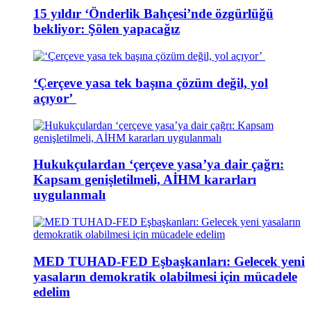
15 yıldır ‘Önderlik Bahçesi’nde özgürlüğü
bekliyor: Şölen yapacağız
‘Çerçeve yasa tek başına çözüm değil, yol
açıyor’
Hukukçulardan ‘çerçeve yasa’ya dair çağrı:
Kapsam genişletilmeli, AİHM kararları
uygulanmalı
MED TUHAD-FED Eşbaşkanları: Gelecek yeni
yasaların demokratik olabilmesi için mücadele
edelim