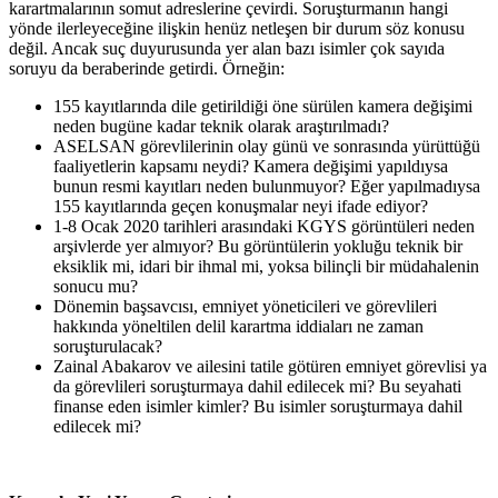
karartmalarının somut adreslerine çevirdi. Soruşturmanın hangi
yönde ilerleyeceğine ilişkin henüz netleşen bir durum söz konusu
değil. Ancak suç duyurusunda yer alan bazı isimler çok sayıda
soruyu da beraberinde getirdi. Örneğin:
155 kayıtlarında dile getirildiği öne sürülen kamera değişimi
neden bugüne kadar teknik olarak araştırılmadı?
ASELSAN görevlilerinin olay günü ve sonrasında yürüttüğü
faaliyetlerin kapsamı neydi? Kamera değişimi yapıldıysa
bunun resmi kayıtları neden bulunmuyor? Eğer yapılmadıysa
155 kayıtlarında geçen konuşmalar neyi ifade ediyor?
1-8 Ocak 2020 tarihleri arasındaki KGYS görüntüleri neden
arşivlerde yer almıyor? Bu görüntülerin yokluğu teknik bir
eksiklik mi, idari bir ihmal mi, yoksa bilinçli bir müdahalenin
sonucu mu?
Dönemin başsavcısı, emniyet yöneticileri ve görevlileri
hakkında yöneltilen delil karartma iddiaları ne zaman
soruşturulacak?
Zainal Abakarov ve ailesini tatile götüren emniyet görevlisi ya
da görevlileri soruşturmaya dahil edilecek mi? Bu seyahati
finanse eden isimler kimler? Bu isimler soruşturmaya dahil
edilecek mi?