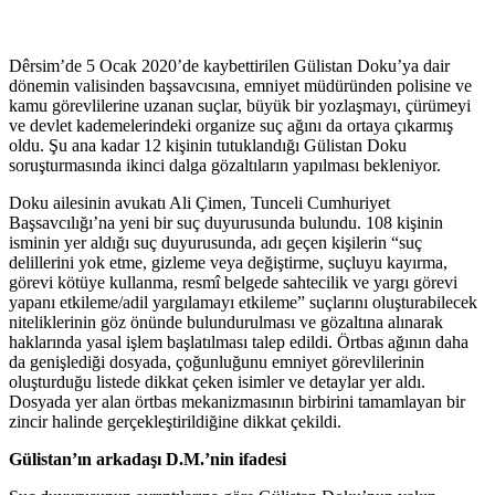
Dêrsim’de 5 Ocak 2020’de kaybettirilen Gülistan Doku’ya dair
dönemin valisinden başsavcısına, emniyet müdüründen polisine ve
kamu görevlilerine uzanan suçlar, büyük bir yozlaşmayı, çürümeyi
ve devlet kademelerindeki organize suç ağını da ortaya çıkarmış
oldu. Şu ana kadar 12 kişinin tutuklandığı Gülistan Doku
soruşturmasında ikinci dalga gözaltıların yapılması bekleniyor.
Doku ailesinin avukatı Ali Çimen, Tunceli Cumhuriyet
Başsavcılığı’na yeni bir suç duyurusunda bulundu. 108 kişinin
isminin yer aldığı suç duyurusunda, adı geçen kişilerin “suç
delillerini yok etme, gizleme veya değiştirme, suçluyu kayırma,
görevi kötüye kullanma, resmî belgede sahtecilik ve yargı görevi
yapanı etkileme/adil yargılamayı etkileme” suçlarını oluşturabilecek
niteliklerinin göz önünde bulundurulması ve gözaltına alınarak
haklarında yasal işlem başlatılması talep edildi. Örtbas ağının daha
da genişlediği dosyada, çoğunluğunu emniyet görevlilerinin
oluşturduğu listede dikkat çeken isimler ve detaylar yer aldı.
Dosyada yer alan örtbas mekanizmasının birbirini tamamlayan bir
zincir halinde gerçekleştirildiğine dikkat çekildi.
Gülistan’ın arkadaşı D.M.’nin ifadesi