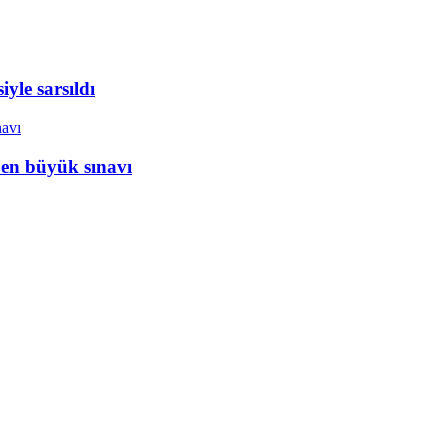
yle sarsıldı
 en büyük sınavı