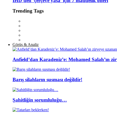
İHD’den ‘çerçeve yasa’ için 7 maddelik öneri
Trending Tags
Görüş & Analiz
Anfield’dan Karadeniz’e: Mohamed Salah’ın zir
Barış silahların susması değildir!
Şahitliğin sorumluluğu…