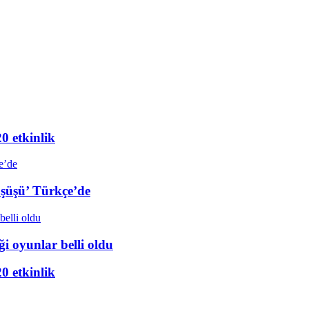
20 etkinlik
üşüşü’ Türkçe’de
i oyunlar belli oldu
20 etkinlik