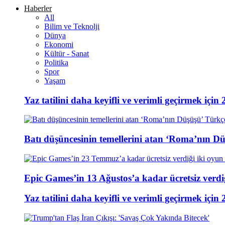
Haberler
All
Bilim ve Teknolji
Dünya
Ekonomi
Kültür - Sanat
Politika
Spor
Yaşam
Yaz tatilini daha keyifli ve verimli geçirmek için 
Batı düşüncesinin temellerini atan ‘Roma’nın D
Epic Games’in 13 Ağustos’a kadar ücretsiz verdiğ
Yaz tatilini daha keyifli ve verimli geçirmek için 