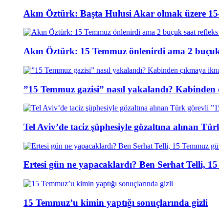
Akın Öztürk: Başta Hulusi Akar olmak üzere 15-
Akın Öztürk: 15 Temmuz önlenirdi ama 2 buçuk s
”15 Temmuz gazisi” nasıl yakalandı? Kabinden 
Tel Aviv’de taciz şüphesiyle gözaltına alınan Tür
Ertesi gün ne yapacaklardı? Ben Serhat Telli, 
15 Temmuz’u kimin yaptığı sonuçlarında gizli