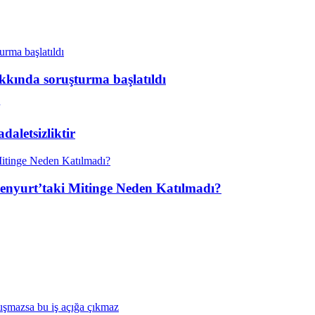
kkında soruşturma başlatıldı
aletsizliktir
enyurt’taki Mitinge Neden Katılmadı?