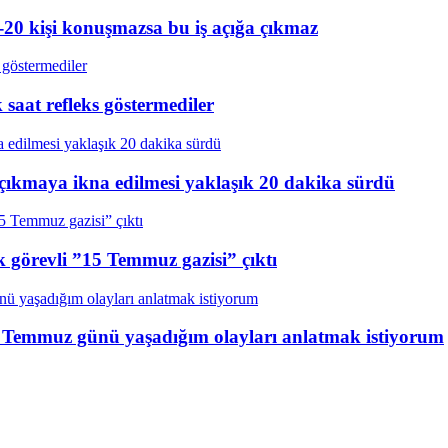
20 kişi konuşmazsa bu iş açığa çıkmaz
aat refleks göstermediler
çıkmaya ikna edilmesi yaklaşık 20 dakika sürdü
k görevli ”15 Temmuz gazisi” çıktı
15 Temmuz günü yaşadığım olayları anlatmak istiyorum