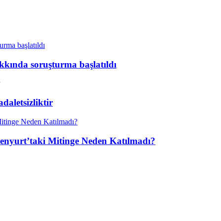
kkında soruşturma başlatıldı
aletsizliktir
enyurt’taki Mitinge Neden Katılmadı?