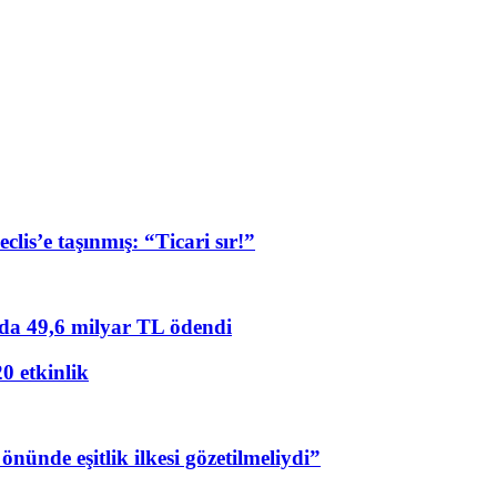
lis’e taşınmış: “Ticari sır!”
ında 49,6 milyar TL ödendi
20 etkinlik
nünde eşitlik ilkesi gözetilmeliydi”