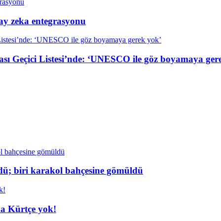
ay zeka entegrasyonu
 Geçici Listesi’nde: ‘UNESCO ile göz boyamaya ger
dü; biri karakol bahçesine gömüldü
da Kürtçe yok!