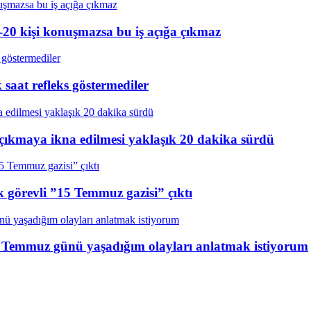
20 kişi konuşmazsa bu iş açığa çıkmaz
aat refleks göstermediler
çıkmaya ikna edilmesi yaklaşık 20 dakika sürdü
k görevli ”15 Temmuz gazisi” çıktı
15 Temmuz günü yaşadığım olayları anlatmak istiyorum