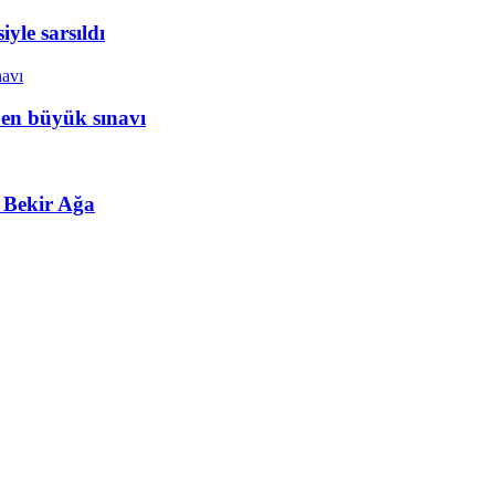
yle sarsıldı
 en büyük sınavı
 Bekir Ağa