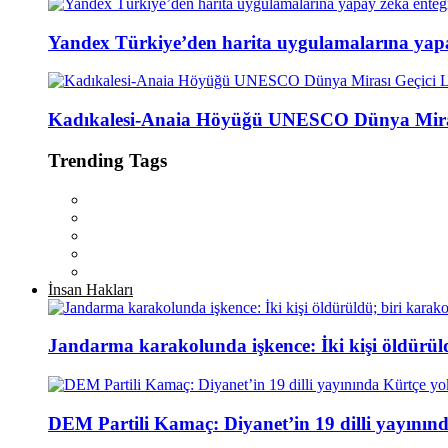
Yandex Türkiye’den harita uygulamalarına yap
Kadıkalesi-Anaia Höyüğü UNESCO Dünya Mirası
Trending Tags
İnsan Hakları
Jandarma karakolunda işkence: İki kişi öldürül
DEM Partili Kamaç: Diyanet’in 19 dilli yayının