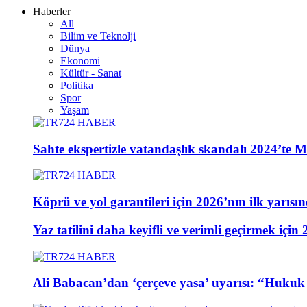
Haberler
All
Bilim ve Teknolji
Dünya
Ekonomi
Kültür - Sanat
Politika
Spor
Yaşam
Sahte ekspertizle vatandaşlık skandalı 2024’te Mec
Köprü ve yol garantileri için 2026’nın ilk yarıs
Yaz tatilini daha keyifli ve verimli geçirmek için 
Ali Babacan’dan ‘çerçeve yasa’ uyarısı: “Hukuk ö