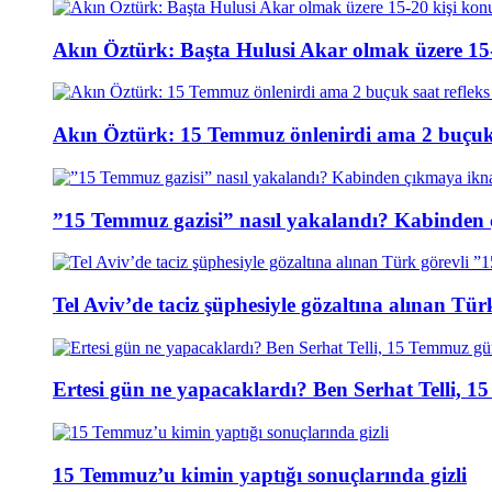
Akın Öztürk: Başta Hulusi Akar olmak üzere 15-
Akın Öztürk: 15 Temmuz önlenirdi ama 2 buçuk s
”15 Temmuz gazisi” nasıl yakalandı? Kabinden 
Tel Aviv’de taciz şüphesiyle gözaltına alınan Tür
Ertesi gün ne yapacaklardı? Ben Serhat Telli, 
15 Temmuz’u kimin yaptığı sonuçlarında gizli