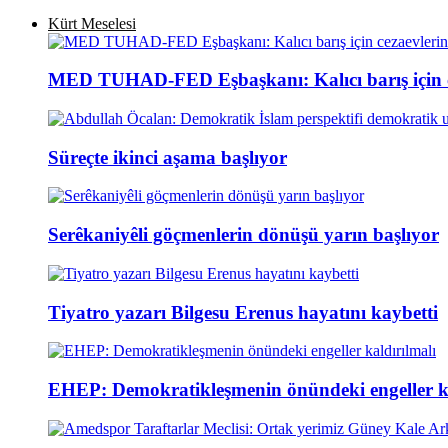
Kürt Meselesi
MED TUHAD-FED Eşbaşkanı: Kalıcı barış için cez
Süreçte ikinci aşama başlıyor
Serêkaniyêli göçmenlerin dönüşü yarın başlıyor
Tiyatro yazarı Bilgesu Erenus hayatını kaybetti
EHEP: Demokratikleşmenin önündeki engeller ka