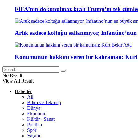
FIFA’nın dokunulmaz kralı Trump’ın tek cümlesi
Artık sadece koltuğu sallanmıyor, Infantino’nun
Konumunun hakkını veren bir kahraman: Kürt
No Result
View All Result
Haberler
All
Bilim ve Teknolji
Dünya
Ekonomi
Kültür - Sanat
Politika
Spor
Yaşam