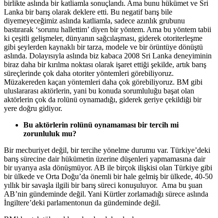
birlikte aslında bir katliamla sonuçlandı. Ama bunu hükümet ve Sri
Lanka bir barış olarak deklere etti. Bu negatif barış bile
diyemeyeceğimiz aslında katliamla, sadece azınlık grubunu
bastırarak ‘sorunu hallettim’ diyen bir yöntem. Ama bu yöntem tabii
ki çeşitli gelişmeler, dünyanın sağcılaşması, giderek otoriterleşme
gibi şeylerden kaynaklı bir tarza, modele ve bir örüntüye dönüştü
aslında. Dolayısıyla aslında biz kabaca 2008 Sri Lanka deneyiminin
biraz daha bir kırılma noktası olarak işaret ettiği şekilde, artık barış
süreçlerinde çok daha otoriter yöntemleri görebiliyoruz.
Müzakereden kaçan yöntemleri daha çok görebiliyoruz. BM gibi
uluslararası aktörlerin, yani bu konuda sorumluluğu başat olan
aktörlerin çok da rolünü oynamadığı, giderek geriye çekildiği bir
yere doğru gidiyor.
Bu aktörlerin rolünü oynamaması bir tercih mi
zorunluluk mu?
Bir mecburiyet değil, bir tercihe yönelme durumu var. Türkiye’deki
barış sürecine dair hükümetin üzerine düşenleri yapmamasına dair
bir uyarıya asla dönüşmüyor. AB ile birçok ilişkisi olan Türkiye gibi
bir ülkede ve Orta Doğu’da önemli bir hale gelmiş bir ülkede, 40-50
yıllık bir savaşla ilgili bir barış süreci konuşuluyor. Ama bu şuan
AB’nin gündeminde değil. Yani Kürtler zorlamadığı sürece aslında
İngiltere’deki parlamentonun da gündeminde değil.