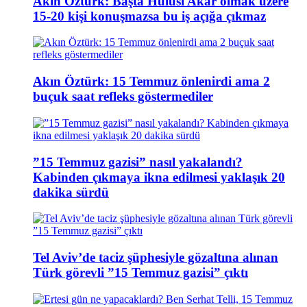
Akın Öztürk: Başta Hulusi Akar olmak üzere
15-20 kişi konuşmazsa bu iş açığa çıkmaz
Akın Öztürk: 15 Temmuz önlenirdi ama 2
buçuk saat refleks göstermediler
”15 Temmuz gazisi” nasıl yakalandı?
Kabinden çıkmaya ikna edilmesi yaklaşık 20
dakika sürdü
Tel Aviv’de taciz şüphesiyle gözaltına alınan
Türk görevli ”15 Temmuz gazisi” çıktı