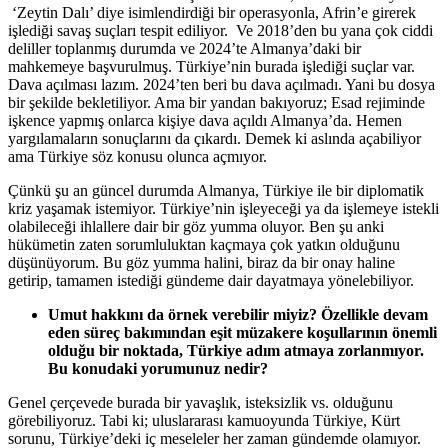
‘Zeytin Dalı’ diye isimlendirdiği bir operasyonla, Afrin’e girerek
işlediği savaş suçları tespit ediliyor. Ve 2018’den bu yana çok ciddi
deliller toplanmış durumda ve 2024’te Almanya’daki bir
mahkemeye başvurulmuş. Türkiye’nin burada işlediği suçlar var.
Dava açılması lazım. 2024’ten beri bu dava açılmadı. Yani bu dosya
bir şekilde bekletiliyor. Ama bir yandan bakıyoruz; Esad rejiminde
işkence yapmış onlarca kişiye dava açıldı Almanya’da. Hemen
yargılamaların sonuçlarını da çıkardı. Demek ki aslında açabiliyor
ama Türkiye söz konusu olunca açmıyor.
Çünkü şu an güncel durumda Almanya, Türkiye ile bir diplomatik
kriz yaşamak istemiyor. Türkiye’nin işleyeceği ya da işlemeye istekli
olabileceği ihlallere dair bir göz yumma oluyor. Ben şu anki
hükümetin zaten sorumluluktan kaçmaya çok yatkın olduğunu
düşünüyorum. Bu göz yumma halini, biraz da bir onay haline
getirip, tamamen istediği gündeme dair dayatmaya yönelebiliyor.
Umut hakkını da örnek verebilir miyiz? Özellikle devam
eden süreç bakımından eşit müzakere koşullarının önemli
olduğu bir noktada, Türkiye adım atmaya zorlanmıyor.
Bu konudaki yorumunuz nedir?
Genel çerçevede burada bir yavaşlık, isteksizlik vs. olduğunu
görebiliyoruz. Tabi ki; uluslararası kamuoyunda Türkiye, Kürt
sorunu, Türkiye’deki iç meseleler her zaman gündemde olamıyor.