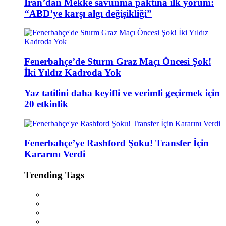
İran’dan Mekke savunma paktına ilk yorum:
“ABD’ye karşı algı değişikliği”
Fenerbahçe’de Sturm Graz Maçı Öncesi Şok!
İki Yıldız Kadroda Yok
Yaz tatilini daha keyifli ve verimli geçirmek için
20 etkinlik
Fenerbahçe’ye Rashford Şoku! Transfer İçin
Kararını Verdi
Trending Tags