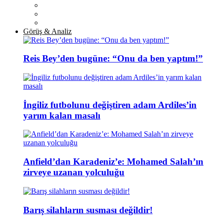
Görüş & Analiz
Reis Bey’den bugüne: “Onu da ben yaptım!”
İngiliz futbolunu değiştiren adam Ardiles’in
yarım kalan masalı
Anfield’dan Karadeniz’e: Mohamed Salah’ın
zirveye uzanan yolculuğu
Barış silahların susması değildir!