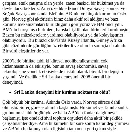
çatışma, etnik çatışma olan yerde, zaten baskıcı bir hükümet ya da
devlet tarzı bekleriz. Ama özellikle İkinci Dünya Savaşı sonrası ve
Soğuk Savaş sonrasında BM’nin, AB’nin ve birçok kurumun Oslo
gibi, Norveç gibi aktörlerin biraz daha aktif rol aldığını ve bazı
koruma mekanizmaları kurulduğunu görüyoruz ve BM öncüydü.
BM’nin barışı inşa birimleri, barışla ilişkili olan birimleri kurulmuştu.
Bazen bu müzakerelere yardımcı olabiliyordu ya da kolaylaştırıcı
olabiliyordu. Bu birazcık 90’larda Kuzey İrlanda, Güney Afrika
gibi çözümlerde gördüğümüz etkilerdi ve olumlu sonuçta da alındı.
Bir sürü eleştiriler de var.
2000’lerle birlikte tabii ki küresel neoliberalleşmenin çok
hızlanmasının da etkisiyle, bunun savaş ekonomisi, savaş
teknolojisine yönelik etkisiyle de ilişkili olarak büyük bir değişim
yaşandı. Ve özellikle Sri Lanka deneyimi, 2008 önemli bir
deneyimdi.
Sri Lanka deneyimi bir kırılma noktası mı oldu?
Çok büyük bir kırılma. Aslında Oslo vardı, Norveç sürece dahil
olmuştu. Süreç görece olumlu başlamıştı. Hükümet ve Tamil azınlık
grubunun silahlı örgütüyle ve hatta AB’den fonlar da gitmeye
başlamıştı işte oradaki sivil toplum örgütleri daha aktif bir şekilde
çalışabilsinler diye. Ama hükümetin bir süre sonra karar değiştirmesi
ve AB’nin bu konuya olan ilgisinin tamamen geri çekmesiyle