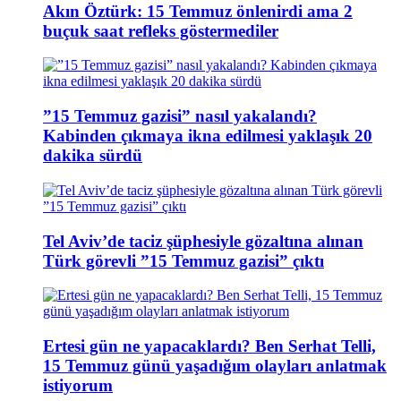
Akın Öztürk: 15 Temmuz önlenirdi ama 2
buçuk saat refleks göstermediler
”15 Temmuz gazisi” nasıl yakalandı?
Kabinden çıkmaya ikna edilmesi yaklaşık 20
dakika sürdü
Tel Aviv’de taciz şüphesiyle gözaltına alınan
Türk görevli ”15 Temmuz gazisi” çıktı
Ertesi gün ne yapacaklardı? Ben Serhat Telli,
15 Temmuz günü yaşadığım olayları anlatmak
istiyorum