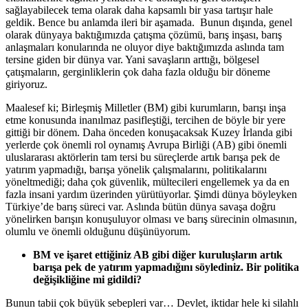
sağlayabilecek tema olarak daha kapsamlı bir yasa tartışır hale
geldik. Bence bu anlamda ileri bir aşamada. Bunun dışında, genel
olarak dünyaya baktığımızda çatışma çözümü, barış inşası, barış
anlaşmaları konularında ne oluyor diye baktığımızda aslında tam
tersine giden bir dünya var. Yani savaşların arttığı, bölgesel
çatışmaların, gerginliklerin çok daha fazla olduğu bir döneme
giriyoruz.
Maalesef ki; Birleşmiş Milletler (BM) gibi kurumların, barışı inşa
etme konusunda inanılmaz pasifleştiği, tercihen de böyle bir yere
gittiği bir dönem. Daha önceden konuşacaksak Kuzey İrlanda gibi
yerlerde çok önemli rol oynamış Avrupa Birliği (AB) gibi önemli
uluslararası aktörlerin tam tersi bu süreçlerde artık barışa pek de
yatırım yapmadığı, barışa yönelik çalışmalarını, politikalarını
yöneltmediği; daha çok güvenlik, mültecileri engellemek ya da en
fazla insani yardım üzerinden yürütüyorlar. Şimdi dünya böyleyken
Türkiye’de barış süreci var. Aslında bütün dünya savaşa doğru
yönelirken barışın konuşuluyor olması ve barış sürecinin olmasının,
olumlu ve önemli olduğunu düşünüyorum.
BM ve işaret ettiğiniz AB gibi diğer kuruluşların artık
barışa pek de yatırım yapmadığını söylediniz. Bir politika
değişikliğine mi gidildi?
Bunun tabii çok büyük sebepleri var… Devlet, iktidar hele ki silahlı