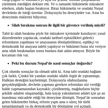
yürütmek istediğini deklare etti. Ve o zamanki hükümetle müzakere
ederken, silahı baştan bırakıyor. Biraz hükümetin ve oradaki Nepal
devletinin de isteği üzerine. Dolayısıyla bu deneyimler var. Ama bu
deneyimin risklerini biliyoruz.
Silah bırakma sonrası ile ilgili bir güvence verilmiş miydi?
Tabii ki silah bırakma şöyle bir müzakere içerisinde kuruluyor; yasal
düzenlemeler yapılacak, oradaki tarihsel eşitsizlikleri giderici
reformların yapılması ve anayasanın dönüştürülmesi, eşitlikçi ve
demokratik bir anayasa talebi yapılıyor ve hükümet buna söz veriyor
ama silah bırakmadan sonra bunlara dair adım atmıyor. Böyle bir
kocaman risk var.
Peki bu durum Nepal’de nasıl sonuçlar doğurdu?
Çok olumlu sonuçlar da olmadı tabii ki. Ama tabi oradaki bağlam
çok farklı. Çünkü bir yandan oradaki silahlı örgüt de yıpranmıştı.
Halktan desteğini kaybetmişti. Dolayısıyla silahsızlanma
gerçekleştiğinde, devletin yapması gereken reformları söz verdiği
halde yapmamasından kaynaklı; çözülmemiş, mağdurların hiçbir
şekilde adalete ulaşamadığı, hala kayıp yakınlarının adalet için şu an
inanılmaz mücadele ettiği bir deneyime dönüştü. Nepal’de sonradan
gelen hükümetler birkaç reform yaptı ama o süreç bir türlü
tamamlanmadı ya da demokratik bir dönüşüme yol açmadı.