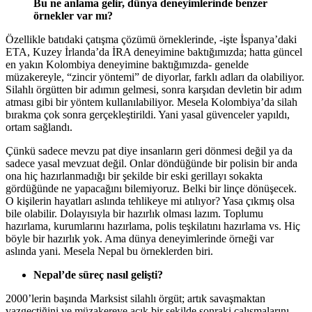
Bu ne anlama gelir, dünya deneyimlerinde benzer
örnekler var mı?
Özellikle batıdaki çatışma çözümü örneklerinde, -işte İspanya’daki
ETA, Kuzey İrlanda’da İRA deneyimine baktığımızda; hatta güncel
en yakın Kolombiya deneyimine baktığımızda- genelde
müzakereyle, “zincir yöntemi” de diyorlar, farklı adları da olabiliyor.
Silahlı örgütten bir adımın gelmesi, sonra karşıdan devletin bir adım
atması gibi bir yöntem kullanılabiliyor. Mesela Kolombiya’da silah
bırakma çok sonra gerçekleştirildi. Yani yasal güvenceler yapıldı,
ortam sağlandı.
Çünkü sadece mevzu pat diye insanların geri dönmesi değil ya da
sadece yasal mevzuat değil. Onlar döndüğünde bir polisin bir anda
ona hiç hazırlanmadığı bir şekilde bir eski gerillayı sokakta
gördüğünde ne yapacağını bilemiyoruz. Belki bir linçe dönüşecek.
O kişilerin hayatları aslında tehlikeye mi atılıyor? Yasa çıkmış olsa
bile olabilir. Dolayısıyla bir hazırlık olması lazım. Toplumu
hazırlama, kurumlarını hazırlama, polis teşkilatını hazırlama vs. Hiç
böyle bir hazırlık yok. Ama dünya deneyimlerinde örneği var
aslında yani. Mesela Nepal bu örneklerden biri.
Nepal’de süreç nasıl gelişti?
2000’lerin başında Marksist silahlı örgüt; artık savaşmaktan
vazgeçtiğini ve müzakereye açık bir şekilde sonraki çalışmalarını