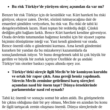
Bu risk Türkiye’de yürüyen süreç açısından da var mı?
Benzer bir risk Türkiye için de kesinlikle var. Kürt hareketi bu riski
görüyor, okuyor zaten. Devlet, sözünü tutmayacağına dair de
emareleri şimdiden veriyorken, bu risk var. Bu riski de tabii ki
dengeleyebilmek lazım. Hani toptan bir reddediş değil. Çünkü
dediğim gibi bağlam farklı. Bence Kürt hareketi kendine güveniyor.
Orada devletin tutumundan bağımsız kendisi için bir siyaset yapma
biçimini dönüştürme isteği var. Yani kendi gündemi var orada.
Bence önemli oldu o gündemini kurması. Ama kendi gündemini
kurarken bir yandan da bu müzakereyi kazanımlarla da
sonuçlandırmak istiyor. Ve bunu dengelemek tabii ki çok büyük bir
gerilim ve büyük bir zorluk içeriyor Özellikle de şu andaki
Türkiye’nin otoriter baskıcı yapısı altında epey zor.
Türkiye’deki süreçle ilgili Meclis’te bir komisyon kuruldu
ve ortak bir rapor çıktı. Ama gereği henüz yapılmadı.
Sürecin Meclis zeminine getirilmesi barış süreçleri
açısından nasıl bir önem taşır? Dünya örneklerinde
parlamentolar nasıl rol oynadı?
Tabii ki; önemli ve sonuçta somut bir adım atıldı. Bu görüşmelerin
bir çıktısı olduğuna dair bir şey olması, Mecliste en azından bu konu
ile ilgili tartışacak zemin oluşması önemli. Dünya süreçlerinde de