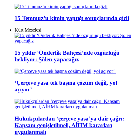
15 Temmuz’u kimin yaptığı sonuçlarında gizli
Kürt Meselesi
15 yıldır ‘Önderlik Bahçesi’nde özgürlüğü
bekliyor: Şölen yapacağız
‘Çerçeve yasa tek başına çözüm değil, yol
açıyor’
Hukukçulardan ‘çerçeve yasa’ya dair çağrı:
Kapsam genişletilmeli, AİHM kararları
uygulanmalı