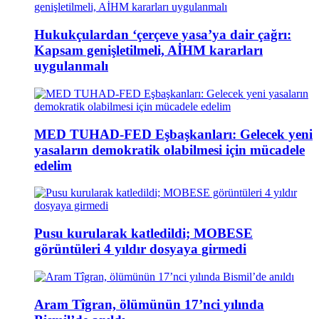
Hukukçulardan ‘çerçeve yasa’ya dair çağrı:
Kapsam genişletilmeli, AİHM kararları
uygulanmalı
MED TUHAD-FED Eşbaşkanları: Gelecek yeni
yasaların demokratik olabilmesi için mücadele
edelim
Pusu kurularak katledildi; MOBESE
görüntüleri 4 yıldır dosyaya girmedi
Aram Tîgran, ölümünün 17’nci yılında