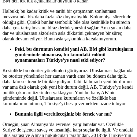
BM’den tek tük açıklamalar duyduk o kadar.
Halbuki; bu kadar kritik ve tarihi bir çatışmanın sonlanması
mevzusunda biz daha fazla söz duymalıydık. Kolombiya sürecinde
olduğu gibi. Çünkü bunlar sembolik bile olsa kesinlikle bu sürecin
daha çok tartışılmasını, biraz derinleşmesini sağlar. Ama şu an daha
dar ve uluslararası aktörlerin asla dikkatini çekmeyen bir süreç
olarak devam ediyor. Bunu asla şaşkınlıkla karşılamıyorum.
Peki, bu durumun kendisi yani AB, BM gibi kuruluşların
gündeminde olmaması, bu konudaki rolünü
oynamamaları Türkiye’ye nasıl etki ediyor?
Kesinlikle bu otoriter yönelimleri görüyoruz. Uluslararası bağlamda
bu otoriter yönelimler her zaman vardı ama bu dönem daha tipik,
daha küresel trendle birlikte gidiyor. Tabii ki burada yeni bir durum
var ama özü olarak çok yeni bir durum değil. AB, Türkiye’ye kendi
politik çıkarları üzerinden yaklaşıyor. Yani bu barış AB’nin
gündeminde değil. Uluslararası kurumların ve özellikle batı
kurumlarının tutumu, Türkiye’yi hesap vermekten azade tutuyor.
Bununla ilgili verebileceğiniz bir örnek var mı?
Örneğin; şuan Almanya’da evrensel yargılamalar var. Özellikle
Suriye’de işlenen savaş ve insanlığa karşı suçlar ile ilgili. Ve oradaki
uluslararası ve Alman hukukçuları tarafından, 2018’de Türkiye’nin