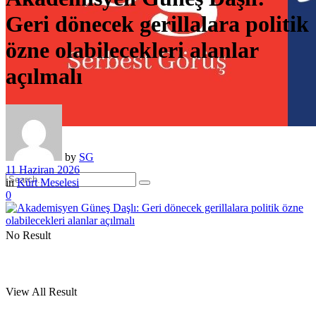
Geri dönecek gerillalara politik
özne olabilecekleri alanlar
açılmalı
by
SG
11 Haziran 2026
in
Kürt Meselesi
0
No Result
View All Result