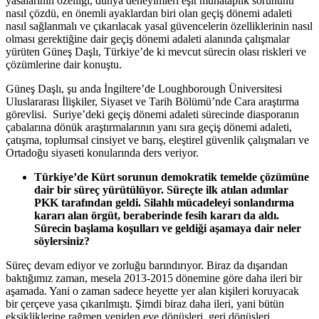
yasalarının özelliği, dünya deneyimleri eşit muhataplık sorununu
nasıl çözdü, en önemli ayaklardan biri olan geçiş dönemi adaleti
nasıl sağlanmalı ve çıkarılacak yasal güvencelerin özelliklerinin nasıl
olması gerektiğine dair geçiş dönemi adaleti alanında çalışmalar
yürüten Güneş Daşlı, Türkiye’de ki mevcut sürecin olası riskleri ve
çözümlerine dair konuştu.
Güneş Daşlı, şu anda İngiltere’de Loughborough Üniversitesi
Uluslararası İlişkiler, Siyaset ve Tarih Bölümü’nde Cara araştırma
görevlisi. Suriye’deki geçiş dönemi adaleti sürecinde diasporanın
çabalarına dönük araştırmalarının yanı sıra geçiş dönemi adaleti,
çatışma, toplumsal cinsiyet ve barış, eleştirel güvenlik çalışmaları ve
Ortadoğu siyaseti konularında ders veriyor.
Türkiye’de Kürt sorunun demokratik temelde çözümüne
dair bir süreç yürütülüyor. Süreçte ilk atılan adımlar
PKK tarafından geldi. Silahlı mücadeleyi sonlandırma
kararı alan örgüt, beraberinde fesih kararı da aldı.
Sürecin başlama koşulları ve geldiği aşamaya dair neler
söylersiniz?
Süreç devam ediyor ve zorluğu barındırıyor. Biraz da dışarıdan
baktığımız zaman, mesela 2013-2015 dönemine göre daha ileri bir
aşamada. Yani o zaman sadece heyette yer alan kişileri koruyacak
bir çerçeve yasa çıkarılmıştı. Şimdi biraz daha ileri, yani bütün
eksikliklerine rağmen yeniden eve dönüşleri, geri dönüşleri