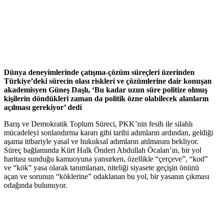
Dünya deneyimlerinde çatışma-çözüm süreçleri üzerinden
Türkiye’deki sürecin olası riskleri ve çözümlerine dair konuşan
akademisyen Güneş Daşlı, ‘Bu kadar uzun süre politize olmuş
kişilerin döndükleri zaman da politik özne olabilecek alanların
açılması gerekiyor’ dedi
Barış ve Demokratik Toplum Süreci, PKK’nin fesih ile silahlı
mücadeleyi sonlandırma kararı gibi tarihi adımların ardından, geldiği
aşama itibariyle yasal ve hukuksal adımların atılmasını bekliyor.
Süreç bağlamında Kürt Halk Önderi Abdullah Öcalan’ın, bir yol
haritası sunduğu kamuoyuna yansırken, özellikle “çerçeve”, “kod”
ve “kök” yasa olarak tanımlanan, niteliği siyasete geçişin önünü
açan ve sorunun “köklerine” odaklanan bu yol, bir yasanın çıkması
odağında bulunuyor.