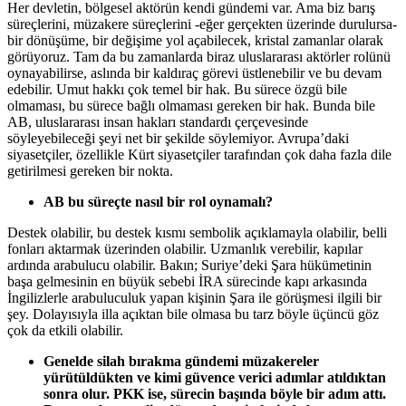
Her devletin, bölgesel aktörün kendi gündemi var. Ama biz barış
süreçlerini, müzakere süreçlerini -eğer gerçekten üzerinde durulursa-
bir dönüşüme, bir değişime yol açabilecek, kristal zamanlar olarak
görüyoruz. Tam da bu zamanlarda biraz uluslararası aktörler rolünü
oynayabilirse, aslında bir kaldıraç görevi üstlenebilir ve bu devam
edebilir. Umut hakkı çok temel bir hak. Bu sürece özgü bile
olmaması, bu sürece bağlı olmaması gereken bir hak. Bunda bile
AB, uluslararası insan hakları standardı çerçevesinde
söyleyebileceği şeyi net bir şekilde söylemiyor. Avrupa’daki
siyasetçiler, özellikle Kürt siyasetçiler tarafından çok daha fazla dile
getirilmesi gereken bir nokta.
AB bu süreçte nasıl bir rol oynamalı?
Destek olabilir, bu destek kısmı sembolik açıklamayla olabilir, belli
fonları aktarmak üzerinden olabilir. Uzmanlık verebilir, kapılar
ardında arabulucu olabilir. Bakın; Suriye’deki Şara hükümetinin
başa gelmesinin en büyük sebebi İRA sürecinde kapı arkasında
İngilizlerle arabuluculuk yapan kişinin Şara ile görüşmesi ilgili bir
şey. Dolayısıyla illa açıktan bile olmasa bu tarz böyle üçüncü göz
çok da etkili olabilir.
Genelde silah bırakma gündemi müzakereler
yürütüldükten ve kimi güvence verici adımlar atıldıktan
sonra olur. PKK ise, sürecin başında böyle bir adım attı.