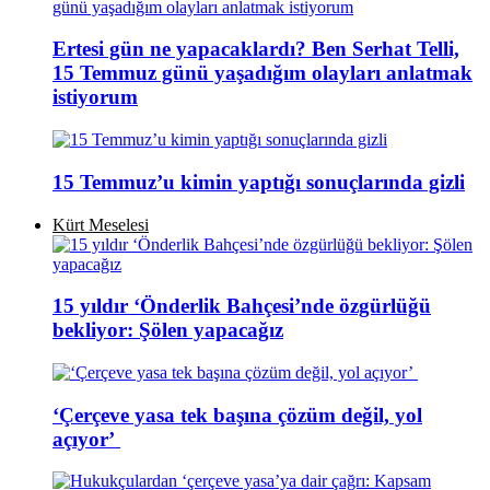
Ertesi gün ne yapacaklardı? Ben Serhat Telli,
15 Temmuz günü yaşadığım olayları anlatmak
istiyorum
15 Temmuz’u kimin yaptığı sonuçlarında gizli
Kürt Meselesi
15 yıldır ‘Önderlik Bahçesi’nde özgürlüğü
bekliyor: Şölen yapacağız
‘Çerçeve yasa tek başına çözüm değil, yol
açıyor’