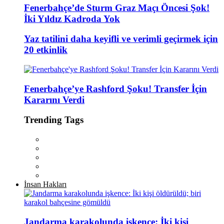
Fenerbahçe’de Sturm Graz Maçı Öncesi Şok!
İki Yıldız Kadroda Yok
Yaz tatilini daha keyifli ve verimli geçirmek için
20 etkinlik
Fenerbahçe’ye Rashford Şoku! Transfer İçin
Kararını Verdi
Trending Tags
İnsan Hakları
Jandarma karakolunda işkence: İki kişi