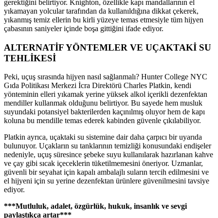
gerektiğini belirtiyor. Knighton, özellikle kapı mandallarının el
yıkamayan yolcular tarafından da kullanıldığına dikkat çekerek,
yıkanmış temiz ellerin bu kirli yüzeye temas etmesiyle tüm hijyen
çabasının saniyeler içinde boşa gittiğini ifade ediyor.
ALTERNATİF YÖNTEMLER VE UÇAKTAKİ SU
TEHLİKESİ
Peki, uçuş sırasında hijyen nasıl sağlanmalı? Hunter College NYC
Gıda Politikası Merkezi İcra Direktörü Charles Platkin, kendi
yönteminin elleri yıkamak yerine yüksek alkol içerikli dezenfektan
mendiller kullanmak olduğunu belirtiyor. Bu sayede hem musluk
suyundaki potansiyel bakterilerden kaçınılmış oluyor hem de kapı
koluna bu mendille temas ederek kabinden güvenle çıkılabiliyor.
Platkin ayrıca, uçaktaki su sistemine dair daha çarpıcı bir uyarıda
bulunuyor. Uçakların su tanklarının temizliği konusundaki endişeler
nedeniyle, uçuş süresince şebeke suyu kullanılarak hazırlanan kahve
ve çay gibi sıcak içeceklerin tüketilmemesini öneriyor. Uzmanlar,
güvenli bir seyahat için kapalı ambalajlı suların tercih edilmesini ve
el hijyeni için su yerine dezenfektan ürünlere güvenilmesini tavsiye
ediyor.
***Mutluluk, adalet, özgürlük, hukuk, insanlık ve sevgi
paylaştıkça artar***