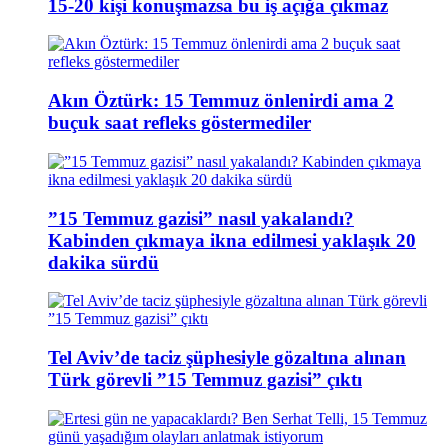
15-20 kişi konuşmazsa bu iş açığa çıkmaz
Akın Öztürk: 15 Temmuz önlenirdi ama 2
buçuk saat refleks göstermediler
”15 Temmuz gazisi” nasıl yakalandı?
Kabinden çıkmaya ikna edilmesi yaklaşık 20
dakika sürdü
Tel Aviv’de taciz şüphesiyle gözaltına alınan
Türk görevli ”15 Temmuz gazisi” çıktı