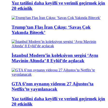
Yaz tatilini daha keyifli ve verimli geçirmek için
20 etkinlik
Trump’tan Flaş İran Çıkışı: ‘Savaş Çok
Yakında Bitecek’
İstanbul Modern’in koleksiyon sergisi ‘Aynı
Mavinin Altında’ 8 Eylül’de açılacak
GTA 6’nın oynanış videosu 27 Ağustos’ta
Netflix’te yayınlanacak
Yaz tatilini daha keyifli ve verimli geçirmek için
20 etkinlik