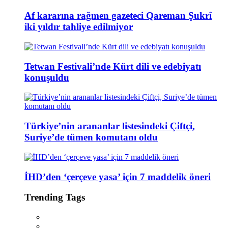
Af kararına rağmen gazeteci Qareman Şukrî
iki yıldır tahliye edilmiyor
Tetwan Festivali’nde Kürt dili ve edebiyatı
konuşuldu
Türkiye’nin arananlar listesindeki Çiftçi,
Suriye’de tümen komutanı oldu
İHD’den ‘çerçeve yasa’ için 7 maddelik öneri
Trending Tags