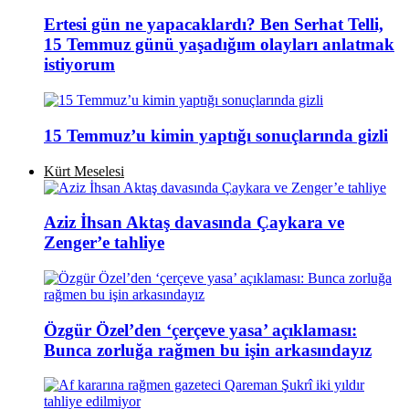
Ertesi gün ne yapacaklardı? Ben Serhat Telli,
15 Temmuz günü yaşadığım olayları anlatmak
istiyorum
15 Temmuz’u kimin yaptığı sonuçlarında gizli
Kürt Meselesi
Aziz İhsan Aktaş davasında Çaykara ve
Zenger’e tahliye
Özgür Özel’den ‘çerçeve yasa’ açıklaması:
Bunca zorluğa rağmen bu işin arkasındayız