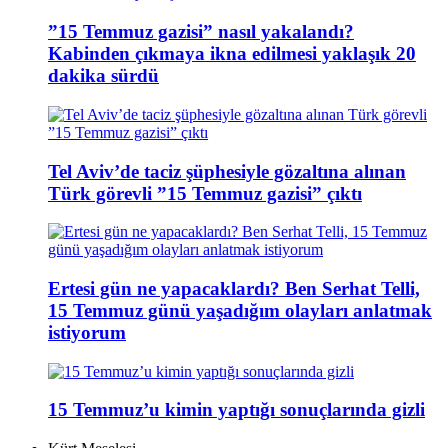
”15 Temmuz gazisi” nasıl yakalandı?
Kabinden çıkmaya ikna edilmesi yaklaşık 20
dakika sürdü
Tel Aviv’de taciz şüphesiyle gözaltına alınan
Türk görevli ”15 Temmuz gazisi” çıktı
Ertesi gün ne yapacaklardı? Ben Serhat Telli,
15 Temmuz günü yaşadığım olayları anlatmak
istiyorum
15 Temmuz’u kimin yaptığı sonuçlarında gizli