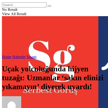
No Result
View All Result
Home
Haberler
Yaşam
Uçak yolculuğunda hijyen
tuzağı: Uzmanlar ‘sakın elinizi
yıkamayın’ diyerek uyardı!