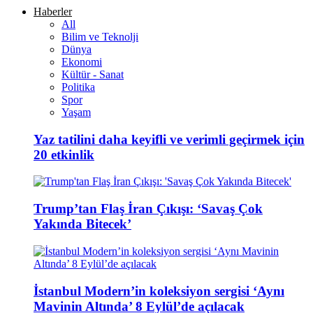
Haberler
All
Bilim ve Teknolji
Dünya
Ekonomi
Kültür - Sanat
Politika
Spor
Yaşam
Yaz tatilini daha keyifli ve verimli geçirmek için
20 etkinlik
Trump’tan Flaş İran Çıkışı: ‘Savaş Çok
Yakında Bitecek’
İstanbul Modern’in koleksiyon sergisi ‘Aynı
Mavinin Altında’ 8 Eylül’de açılacak