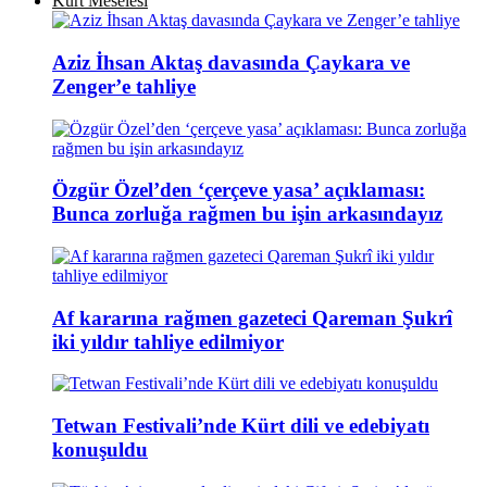
Kürt Meselesi
Aziz İhsan Aktaş davasında Çaykara ve
Zenger’e tahliye
Özgür Özel’den ‘çerçeve yasa’ açıklaması:
Bunca zorluğa rağmen bu işin arkasındayız
Af kararına rağmen gazeteci Qareman Şukrî
iki yıldır tahliye edilmiyor
Tetwan Festivali’nde Kürt dili ve edebiyatı
konuşuldu