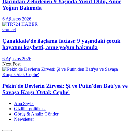
İlacından Zehirlenen 9 Yaşında Yusuf Öldü, Anne
Yoğun Bakımda
6 Ağustos 2026
Güncel
Çanakkale’de ilaçlama faciası: 9 yaşındaki çocuk
hayatını kaybetti, anne yoğun bakımda
6 Ağustos 2026
Next Post
Pekin'de Devlerin Zirvesi: Şi ve Putin'den Batı'ya ve
Savaşa Karşı 'Ortak Cephe'
Ana Sayfa
Gizlilik politikası
Görüş & Analiz Gönder
Newsletter