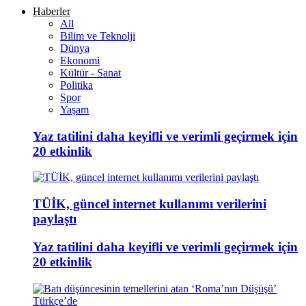
Haberler
All
Bilim ve Teknolji
Dünya
Ekonomi
Kültür - Sanat
Politika
Spor
Yaşam
Yaz tatilini daha keyifli ve verimli geçirmek için
20 etkinlik
TÜİK, güncel internet kullanımı verilerini
paylaştı
Yaz tatilini daha keyifli ve verimli geçirmek için
20 etkinlik