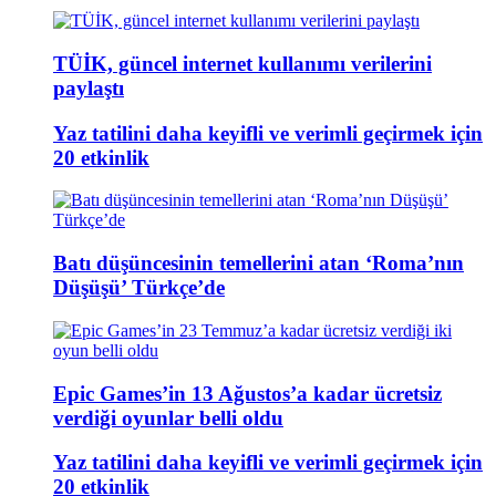
TÜİK, güncel internet kullanımı verilerini
paylaştı
Yaz tatilini daha keyifli ve verimli geçirmek için
20 etkinlik
Batı düşüncesinin temellerini atan ‘Roma’nın
Düşüşü’ Türkçe’de
Epic Games’in 13 Ağustos’a kadar ücretsiz
verdiği oyunlar belli oldu
Yaz tatilini daha keyifli ve verimli geçirmek için
20 etkinlik