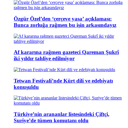
Özgür Özel’den ‘çerçeve yasa’ açıklaması:
Bunca zorluğa rağmen bu işin arkasındayız
Af kararına rağmen gazeteci Qareman Şukrî
iki yıldır tahliye edilmiyor
Tetwan Festivali’nde Kürt dili ve edebiyatı
konuşuldu
Türkiye’nin arananlar listesindeki Çiftçi,
Suriye’de tümen komutanı oldu