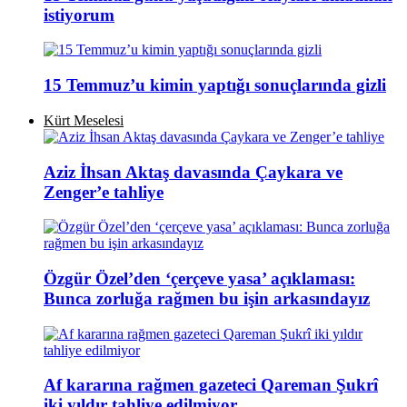
istiyorum
15 Temmuz’u kimin yaptığı sonuçlarında gizli
Kürt Meselesi
Aziz İhsan Aktaş davasında Çaykara ve
Zenger’e tahliye
Özgür Özel’den ‘çerçeve yasa’ açıklaması:
Bunca zorluğa rağmen bu işin arkasındayız
Af kararına rağmen gazeteci Qareman Şukrî
iki yıldır tahliye edilmiyor