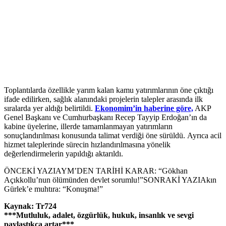
Toplantılarda özellikle yarım kalan kamu yatırımlarının öne çıktığı
ifade edilirken, sağlık alanındaki projelerin talepler arasında ilk
sıralarda yer aldığı belirtildi.
Ekonomim’in haberine göre,
AKP
Genel Başkanı ve Cumhurbaşkanı Recep Tayyip Erdoğan’ın da
kabine üyelerine, illerde tamamlanmayan yatırımların
sonuçlandırılması konusunda talimat verdiği öne sürüldü. Ayrıca acil
hizmet taleplerinde sürecin hızlandırılmasına yönelik
değerlendirmelerin yapıldığı aktarıldı.
ÖNCEKİ YAZIAYM’DEN TARİHİ KARAR: “Gökhan
Açıkkollu’nun ölümünden devlet sorumlu!”SONRAKİ YAZIAkın
Gürlek’e muhtıra: “Konuşma!”
Kaynak: Tr724
***Mutluluk, adalet, özgürlük, hukuk, insanlık ve sevgi
paylaştıkça artar***