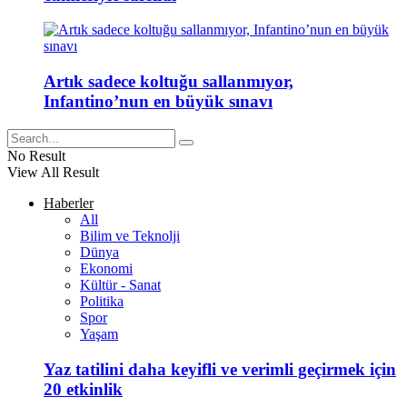
Artık sadece koltuğu sallanmıyor,
Infantino’nun en büyük sınavı
No Result
View All Result
Haberler
All
Bilim ve Teknolji
Dünya
Ekonomi
Kültür - Sanat
Politika
Spor
Yaşam
Yaz tatilini daha keyifli ve verimli geçirmek için
20 etkinlik