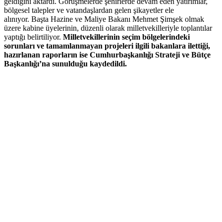
geldiğini aktardı. Görüşmelerde şehirlerde devam eden yatırımlar,
bölgesel talepler ve vatandaşlardan gelen şikayetler ele
alınıyor. Başta Hazine ve Maliye Bakanı Mehmet Şimşek olmak
üzere kabine üyelerinin, düzenli olarak milletvekilleriyle toplantılar
yaptığı belirtiliyor.
Milletvekillerinin seçim bölgelerindeki
sorunları ve tamamlanmayan projeleri ilgili bakanlara ilettiği,
hazırlanan raporların ise Cumhurbaşkanlığı Strateji ve Bütçe
Başkanlığı’na sunulduğu kaydedildi.