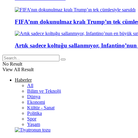
FIFA’nın dokunulmaz kralı Trump’ın tek cümlesi
Artık sadece koltuğu sallanmıyor, Infantino’nun
No Result
View All Result
Haberler
All
Bilim ve Teknolji
Dünya
Ekonomi
Kültür - Sanat
Politika
Spor
Yaşam