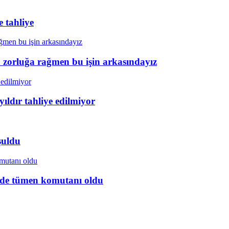
 tahliye
a zorluğa rağmen bu işin arkasındayız
ıldır tahliye edilmiyor
şuldu
ye’de tümen komutanı oldu