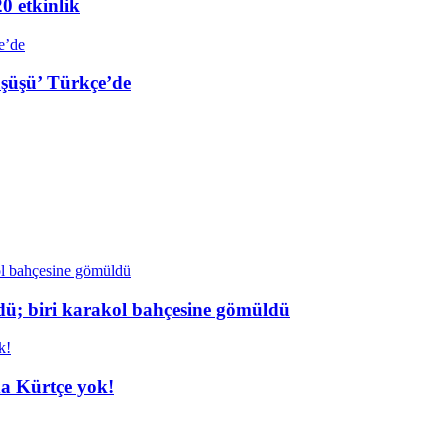
20 etkinlik
üşüşü’ Türkçe’de
dü; biri karakol bahçesine gömüldü
da Kürtçe yok!