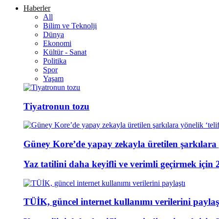
Haberler
All
Bilim ve Teknolji
Dünya
Ekonomi
Kültür - Sanat
Politika
Spor
Yaşam
Tiyatronun tozu
Güney Kore’de yapay zekayla üretilen şarkılara y
Yaz tatilini daha keyifli ve verimli geçirmek için 
TÜİK, güncel internet kullanımı verilerini paylaş