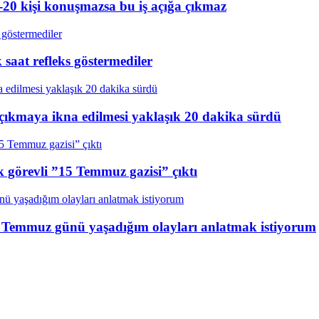
20 kişi konuşmazsa bu iş açığa çıkmaz
aat refleks göstermediler
çıkmaya ikna edilmesi yaklaşık 20 dakika sürdü
k görevli ”15 Temmuz gazisi” çıktı
15 Temmuz günü yaşadığım olayları anlatmak istiyorum