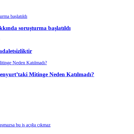
kkında soruşturma başlatıldı
aletsizliktir
enyurt’taki Mitinge Neden Katılmadı?