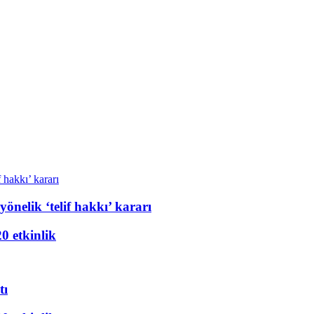
önelik ‘telif hakkı’ kararı
20 etkinlik
tı