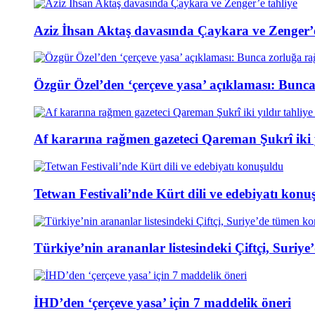
Aziz İhsan Aktaş davasında Çaykara ve Zenger’e
Özgür Özel’den ‘çerçeve yasa’ açıklaması: Bunc
Af kararına rağmen gazeteci Qareman Şukrî iki y
Tetwan Festivali’nde Kürt dili ve edebiyatı konu
Türkiye’nin arananlar listesindeki Çiftçi, Suri
İHD’den ‘çerçeve yasa’ için 7 maddelik öneri