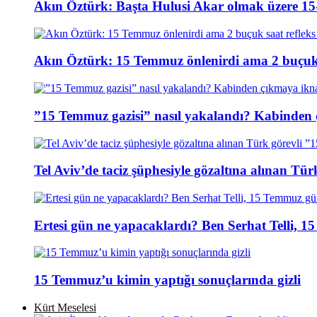
Akın Öztürk: Başta Hulusi Akar olmak üzere 15-
Akın Öztürk: 15 Temmuz önlenirdi ama 2 buçuk s
”15 Temmuz gazisi” nasıl yakalandı? Kabinden 
Tel Aviv’de taciz şüphesiyle gözaltına alınan Tür
Ertesi gün ne yapacaklardı? Ben Serhat Telli, 
15 Temmuz’u kimin yaptığı sonuçlarında gizli
Kürt Meselesi