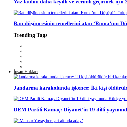
Yaz tatilini daha keyifli ve verimli geçirmek için 
Batı düşüncesinin temellerini atan ‘Roma’nın D
Trending Tags
İnsan Hakları
Jandarma karakolunda işkence: İki kişi öldürül
DEM Partili Kamaç: Diyanet’in 19 dilli yayının