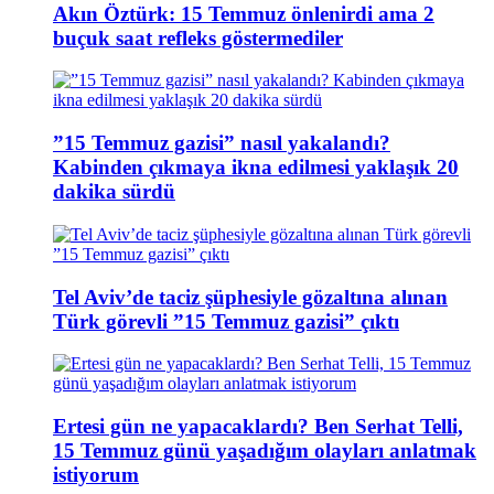
Akın Öztürk: 15 Temmuz önlenirdi ama 2
buçuk saat refleks göstermediler
”15 Temmuz gazisi” nasıl yakalandı?
Kabinden çıkmaya ikna edilmesi yaklaşık 20
dakika sürdü
Tel Aviv’de taciz şüphesiyle gözaltına alınan
Türk görevli ”15 Temmuz gazisi” çıktı
Ertesi gün ne yapacaklardı? Ben Serhat Telli,
15 Temmuz günü yaşadığım olayları anlatmak
istiyorum