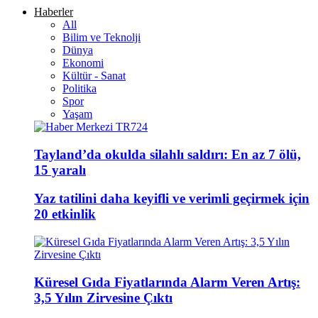
Haberler
All
Bilim ve Teknolji
Dünya
Ekonomi
Kültür - Sanat
Politika
Spor
Yaşam
Tayland’da okulda silahlı saldırı: En az 7 ölü,
15 yaralı
Yaz tatilini daha keyifli ve verimli geçirmek için
20 etkinlik
Küresel Gıda Fiyatlarında Alarm Veren Artış:
3,5 Yılın Zirvesine Çıktı