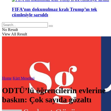
FIFA’nın dokunulmaz kralı Trump’ın tek
cümlesiyle sarsıldı
No Result
View All Result
Home
Kürt Meselesi
ODTÜ’lü öğrencilerin evlerine
baskın: Çok sayıda gözaltı