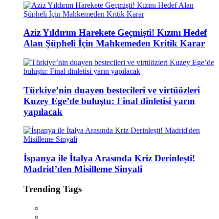
Aziz Yıldırım Harekete Geçmişti! Kızını Hedef
Alan Şüpheli İçin Mahkemeden Kritik Karar
Türkiye’nin duayen bestecileri ve virtüözleri
Kuzey Ege’de buluştu: Final dinletisi yarın
yapılacak
İspanya ile İtalya Arasında Kriz Derinleşti!
Madrid’den Misilleme Sinyali
Trending Tags