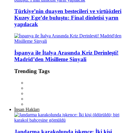
Türkiye’nin duayen bestecileri ve virtüözleri
Kuzey Ege’de buluştu: Final dinletisi yarın
yapılacak
İspanya ile İtalya Arasında Kriz Derinleşti!
Madrid’den Misilleme Sinyali
Trending Tags
İnsan Hakları
Jandarma karakolunda işkence: İki kişi