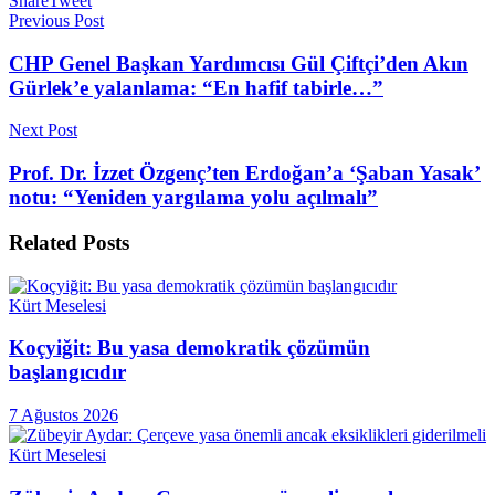
Share
Tweet
Previous Post
CHP Genel Başkan Yardımcısı Gül Çiftçi’den Akın
Gürlek’e yalanlama: “En hafif tabirle…”
Next Post
Prof. Dr. İzzet Özgenç’ten Erdoğan’a ‘Şaban Yasak’
notu: “Yeniden yargılama yolu açılmalı”
Related
Posts
Kürt Meselesi
Koçyiğit: Bu yasa demokratik çözümün
başlangıcıdır
7 Ağustos 2026
Kürt Meselesi