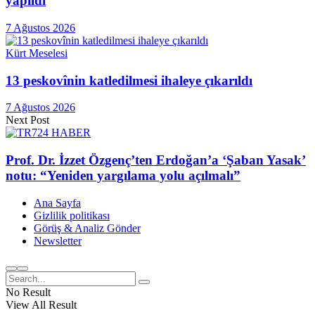
yapıldı
7 Ağustos 2026
Kürt Meselesi
13 peskovînin katledilmesi ihaleye çıkarıldı
7 Ağustos 2026
Next Post
Prof. Dr. İzzet Özgenç’ten Erdoğan’a ‘Şaban Yasak’
notu: “Yeniden yargılama yolu açılmalı”
Ana Sayfa
Gizlilik politikası
Görüş & Analiz Gönder
Newsletter
No Result
View All Result