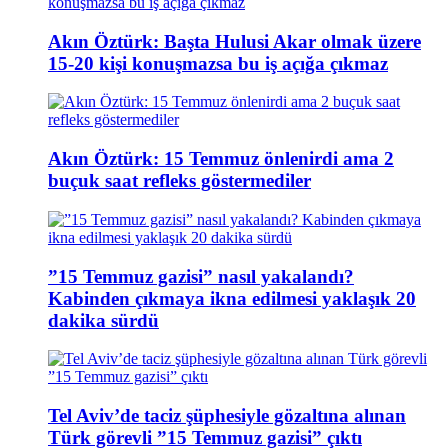
Akın Öztürk: Başta Hulusi Akar olmak üzere
15-20 kişi konuşmazsa bu iş açığa çıkmaz
Akın Öztürk: 15 Temmuz önlenirdi ama 2
buçuk saat refleks göstermediler
”15 Temmuz gazisi” nasıl yakalandı?
Kabinden çıkmaya ikna edilmesi yaklaşık 20
dakika sürdü
Tel Aviv’de taciz şüphesiyle gözaltına alınan
Türk görevli ”15 Temmuz gazisi” çıktı