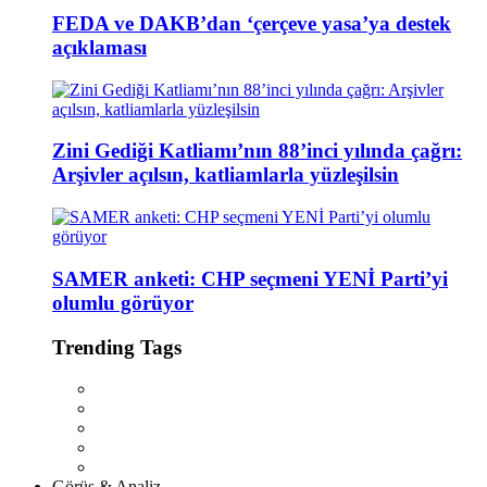
FEDA ve DAKB’dan ‘çerçeve yasa’ya destek
açıklaması
Zini Gediği Katliamı’nın 88’inci yılında çağrı:
Arşivler açılsın, katliamlarla yüzleşilsin
SAMER anketi: CHP seçmeni YENİ Parti’yi
olumlu görüyor
Trending Tags
Görüş & Analiz