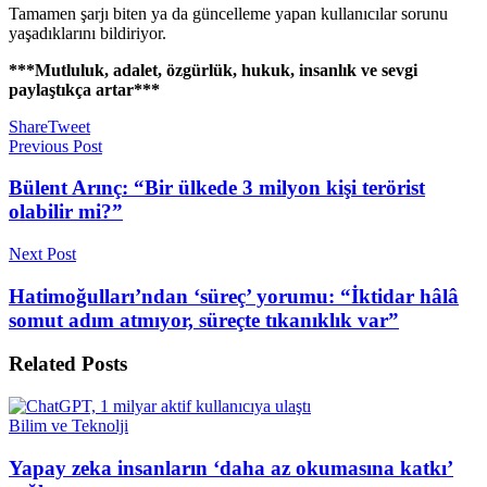
Tamamen şarjı biten ya da güncelleme yapan kullanıcılar sorunu
yaşadıklarını bildiriyor.
***Mutluluk, adalet, özgürlük, hukuk, insanlık ve sevgi
paylaştıkça artar***
Share
Tweet
Previous Post
Bülent Arınç: “Bir ülkede 3 milyon kişi terörist
olabilir mi?”
Next Post
Hatimoğulları’ndan ‘süreç’ yorumu: “İktidar hâlâ
somut adım atmıyor, süreçte tıkanıklık var”
Related
Posts
Bilim ve Teknolji
Yapay zeka insanların ‘daha az okumasına katkı’