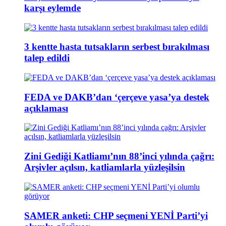
karşı eylemde
3 kentte hasta tutsakların serbest bırakılması
talep edildi
FEDA ve DAKB’dan ‘çerçeve yasa’ya destek
açıklaması
Zini Gediği Katliamı’nın 88’inci yılında çağrı:
Arşivler açılsın, katliamlarla yüzleşilsin
SAMER anketi: CHP seçmeni YENİ Parti’yi