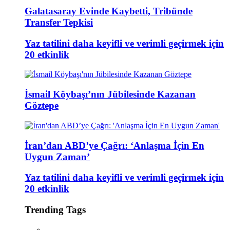
Galatasaray Evinde Kaybetti, Tribünde
Transfer Tepkisi
Yaz tatilini daha keyifli ve verimli geçirmek için
20 etkinlik
İsmail Köybaşı’nın Jübilesinde Kazanan
Göztepe
İran’dan ABD’ye Çağrı: ‘Anlaşma İçin En
Uygun Zaman’
Yaz tatilini daha keyifli ve verimli geçirmek için
20 etkinlik
Trending Tags