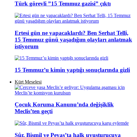
Türk görevli ”15 Temmuz gazisi” çıktı
Ertesi gün ne yapacaklardı? Ben Serhat Telli,
15 Temmuz günü yaşadığım olayları anlatmak
istiyorum
15 Temmuz’u kimin yaptığı sonuçlarında gizli
Kürt Meselesi
Çocuk Koruma Kanunu’nda değişiklik
Meclis’ten geçti
Sûr, Bismil ve Peyas’ta halk uyuşturucuya