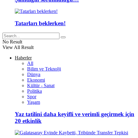
Tatarları beklerken!
No Result
View All Result
Haberler
All
Bilim ve Teknolji
Dünya
Ekonomi
Kültür - Sanat
Politika
Spor
Yaşam
Yaz tatilini daha keyifli ve verimli geçirmek için
20 etkinlik