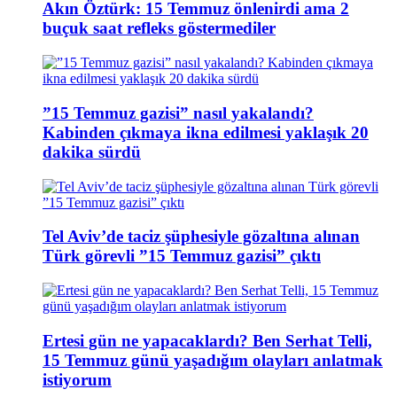
Akın Öztürk: 15 Temmuz önlenirdi ama 2
buçuk saat refleks göstermediler
”15 Temmuz gazisi” nasıl yakalandı?
Kabinden çıkmaya ikna edilmesi yaklaşık 20
dakika sürdü
Tel Aviv’de taciz şüphesiyle gözaltına alınan
Türk görevli ”15 Temmuz gazisi” çıktı
Ertesi gün ne yapacaklardı? Ben Serhat Telli,
15 Temmuz günü yaşadığım olayları anlatmak
istiyorum