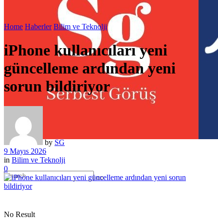
Home
Haberler
Bilim ve Teknolji
iPhone kullanıcıları yeni
güncelleme ardından yeni
sorun bildiriyor
by
SG
9 Mayıs 2026
in
Bilim ve Teknolji
0
No Result