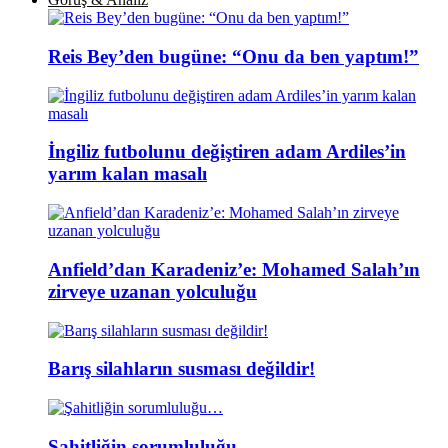
Reis Bey’den bugüne: “Onu da ben yaptım!”
İngiliz futbolunu değiştiren adam Ardiles’in
yarım kalan masalı
Anfield’dan Karadeniz’e: Mohamed Salah’ın
zirveye uzanan yolculuğu
Barış silahların susması değildir!
Şahitliğin sorumluluğu…