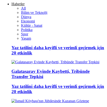
Haberler
All
Bilim ve Teknolji
Dünya
Ekonomi
Kültür - Sanat
Politika
Spor
Yaşam
Yaz tatilini daha keyifli ve verimli geçirmek için
20 etkinlik
Galatasaray Evinde Kaybetti, Tribünde
Transfer Tepkisi
Yaz tatilini daha keyifli ve verimli geçirmek için
20 etkinlik