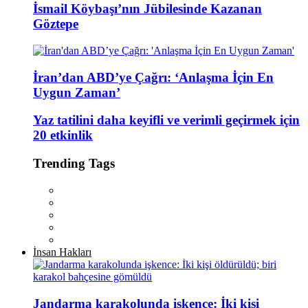
İsmail Köybaşı’nın Jübilesinde Kazanan
Göztepe
İran’dan ABD’ye Çağrı: ‘Anlaşma İçin En
Uygun Zaman’
Yaz tatilini daha keyifli ve verimli geçirmek için
20 etkinlik
Trending Tags
İnsan Hakları
Jandarma karakolunda işkence: İki kişi