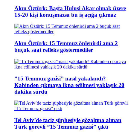
Akın Öztürk: Başta Hulusi Akar olmak üzere
15-20 kişi konuşmazsa bu iş açığa çıkmaz
Akın Öztürk: 15 Temmuz önlenirdi ama 2
buçuk saat refleks göstermediler
”15 Temmuz gazisi” nasıl yakalandı?
Kabinden çıkmaya ikna edilmesi yaklaşık 20
dakika sürdü
Tel Aviv’de taciz şüphesiyle gözaltına alınan
Türk görevli ”15 Temmuz gazisi” çıktı