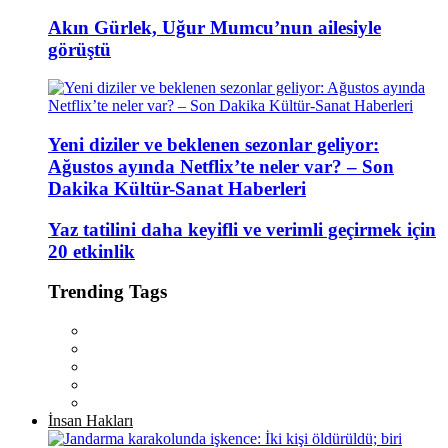
Akın Gürlek, Uğur Mumcu’nun ailesiyle
görüştü
Yeni diziler ve beklenen sezonlar geliyor:
Ağustos ayında Netflix’te neler var? – Son
Dakika Kültür-Sanat Haberleri
Yaz tatilini daha keyifli ve verimli geçirmek için
20 etkinlik
Trending Tags
İnsan Hakları