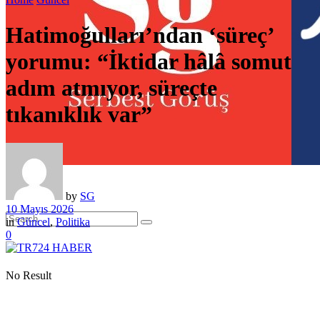
Hatimoğulları’ndan ‘süreç’
yorumu: “İktidar hâlâ somut
adım atmıyor, süreçte
tıkanıklık var”
by
SG
10 Mayıs 2026
in
Güncel
,
Politika
0
No Result