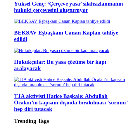
Yüksel Genç: ‘Çerçeve yasa’ silahsızlanmanın
hukuki çerçevesini oluşturuyor
BEKSAV Eşbaşkanı Canan Kaplan tahliye
edildi
Hukukçular: Bu yasa çözüme bir kapı
aralayacak
TJA aktivisti Hatice Başkale: Abdullah
Öcalan’ın kapsam dışında bırakılması ‘sorunu’
hep diri tutacak
Trending Tags