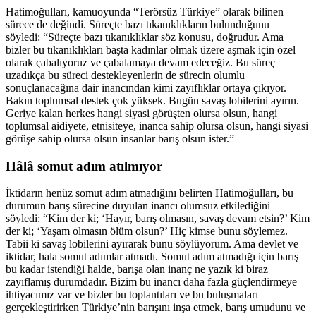
Hatimoğulları, kamuoyunda “Terörsüz Türkiye” olarak bilinen
sürece de değindi. Süreçte bazı tıkanıklıkların bulunduğunu
söyledi: “Süreçte bazı tıkanıklıklar söz konusu, doğrudur. Ama
bizler bu tıkanıklıkları başta kadınlar olmak üzere aşmak için özel
olarak çabalıyoruz ve çabalamaya devam edeceğiz. Bu süreç
uzadıkça bu süreci destekleyenlerin de sürecin olumlu
sonuçlanacağına dair inancından kimi zayıflıklar ortaya çıkıyor.
Bakın toplumsal destek çok yüksek. Bugün savaş lobilerini ayırın.
Geriye kalan herkes hangi siyasi görüşten olursa olsun, hangi
toplumsal aidiyete, etnisiteye, inanca sahip olursa olsun, hangi siyasi
görüşe sahip olursa olsun insanlar barış olsun ister.”
Hâlâ somut adım atılmıyor
İktidarın henüz somut adım atmadığını belirten Hatimoğulları, bu
durumun barış sürecine duyulan inancı olumsuz etkilediğini
söyledi: “Kim der ki; ‘Hayır, barış olmasın, savaş devam etsin?’ Kim
der ki; ‘Yaşam olmasın ölüm olsun?’ Hiç kimse bunu söylemez.
Tabii ki savaş lobilerini ayırarak bunu söylüyorum. Ama devlet ve
iktidar, hala somut adımlar atmadı. Somut adım atmadığı için barış
bu kadar istendiği halde, barışa olan inanç ne yazık ki biraz
zayıflamış durumdadır. Bizim bu inancı daha fazla güçlendirmeye
ihtiyacımız var ve bizler bu toplantıları ve bu buluşmaları
gerçekleştirirken Türkiye’nin barışını inşa etmek, barış umudunu ve