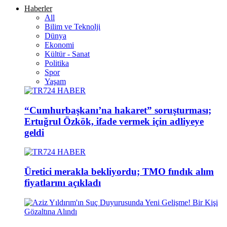
Haberler
All
Bilim ve Teknolji
Dünya
Ekonomi
Kültür - Sanat
Politika
Spor
Yaşam
“Cumhurbaşkanı’na hakaret” soruşturması;
Ertuğrul Özkök, ifade vermek için adliyeye
geldi
Üretici merakla bekliyordu; TMO fındık alım
fiyatlarını açıkladı