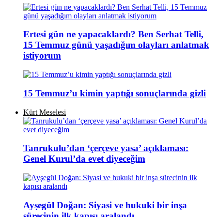
Ertesi gün ne yapacaklardı? Ben Serhat Telli,
15 Temmuz günü yaşadığım olayları anlatmak
istiyorum
15 Temmuz’u kimin yaptığı sonuçlarında gizli
Kürt Meselesi
Tanrukulu’dan ‘çerçeve yasa’ açıklaması:
Genel Kurul’da evet diyeceğim
Ayşegül Doğan: Siyasi ve hukuki bir inşa
sürecinin ilk kapısı aralandı