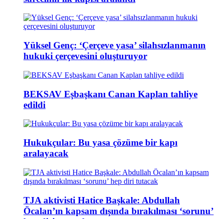
Yüksel Genç: ‘Çerçeve yasa’ silahsızlanmanın
hukuki çerçevesini oluşturuyor
BEKSAV Eşbaşkanı Canan Kaplan tahliye
edildi
Hukukçular: Bu yasa çözüme bir kapı
aralayacak
TJA aktivisti Hatice Başkale: Abdullah
Öcalan’ın kapsam dışında bırakılması ‘sorunu’