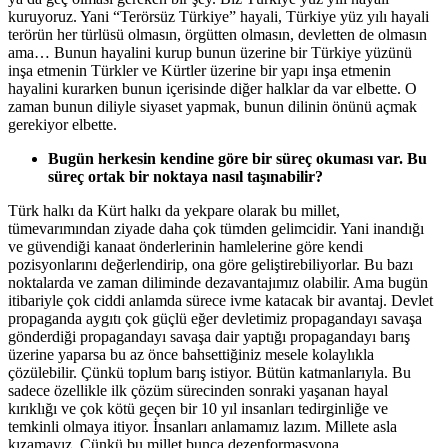
kuruyoruz. Yani “Terörsüz Türkiye” hayali, Türkiye yüz yılı hayali
terörün her türlüsü olmasın, örgütten olmasın, devletten de olmasın
ama… Bunun hayalini kurup bunun üzerine bir Türkiye yüzünü
inşa etmenin Türkler ve Kürtler üzerine bir yapı inşa etmenin
hayalini kurarken bunun içerisinde diğer halklar da var elbette. O
zaman bunun diliyle siyaset yapmak, bunun dilinin önünü açmak
gerekiyor elbette.
Bugün herkesin kendine göre bir süreç okuması var. Bu
süreç ortak bir noktaya nasıl taşınabilir?
Türk halkı da Kürt halkı da yekpare olarak bu millet,
tümevarımından ziyade daha çok tümden gelimcidir. Yani inandığı
ve güvendiği kanaat önderlerinin hamlelerine göre kendi
pozisyonlarını değerlendirip, ona göre geliştirebiliyorlar. Bu bazı
noktalarda ve zaman diliminde dezavantajımız olabilir. Ama bugün
itibariyle çok ciddi anlamda sürece ivme katacak bir avantaj. Devlet
propaganda aygıtı çok güçlü eğer devletimiz propagandayı savaşa
gönderdiği propagandayı savaşa dair yaptığı propagandayı barış
üzerine yaparsa bu az önce bahsettiğiniz mesele kolaylıkla
çözülebilir. Çünkü toplum barış istiyor. Bütün katmanlarıyla. Bu
sadece özellikle ilk çözüm sürecinden sonraki yaşanan hayal
kırıklığı ve çok kötü geçen bir 10 yıl insanları tedirginliğe ve
temkinli olmaya itiyor. İnsanları anlamamız lazım. Millete asla
kızamayız. Çünkü bu millet bunca dezenformasyona,