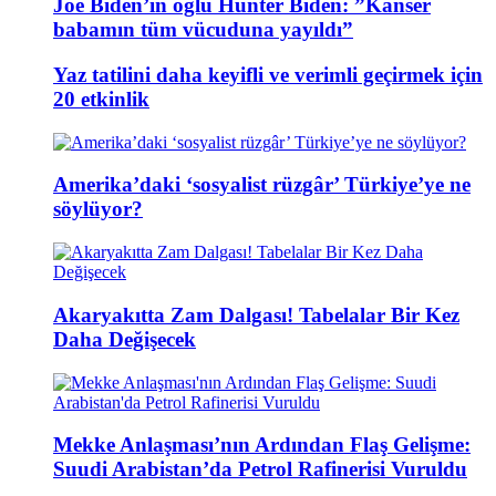
Joe Biden’ın oğlu Hunter Biden: ”Kanser
babamın tüm vücuduna yayıldı”
Yaz tatilini daha keyifli ve verimli geçirmek için
20 etkinlik
Amerika’daki ‘sosyalist rüzgâr’ Türkiye’ye ne
söylüyor?
Akaryakıtta Zam Dalgası! Tabelalar Bir Kez
Daha Değişecek
Mekke Anlaşması’nın Ardından Flaş Gelişme:
Suudi Arabistan’da Petrol Rafinerisi Vuruldu