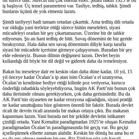
bu sürece dair. Sürecin dili çok önemli elbet. Şimdi bakın 1925’te bu
iş başlıyor. Üç temel parametresi var. Tasfiye, tedhiş, tahkir. Şimdi
bunların üçünü de yok etmeniz lazım.
Şimdi tasfiyeyi hadi tamam ortadan çıkarttık. Ama tedhiş dili ortada
var olduğu yani terörize ettiği sürece bütün meseleleri, siyasi
mücadeleyi oradan bir şey çıkartamazsın. Üzerine bir de tahkir
ediyorsun. Şu an hani tedhiş de bitti. Savaş dönemini de biz geride
bırakıyoruz. Hala daha sen savaş döneminin diliyle karşı tarafla
siyasi bir mücadele içerisine girmeye çalışıyorsun. Buradan bir şey
elde edemeyiz. Bunun dilinin değişmesi lazım. Devlet beyin
kullandığı dil böyle bir dil değil ve giderek daha da ivmeleniyor.
Bakın bu meseleye dair en keskin olan daha düne kadar, 10 yıl, 15
yıl önceye kadar Öcalan’a ip atan isim Öcalan’a el uzatıyorsa,
Öcalan’ın kendisine hediye ettiği kilimle poz veriyorsa, kurucu
önderliği rahatlıkla söyleyebiliyorsa, bugün AK Parti’nin bunun çok
daha ilerisinde olması gerekiyorken, çok daha gerisindedir. Bu da
AK Parti’nin siyaseten ne kadar erozyona uğradığını, siyasi pratiği
ne kadar unuttuğunu bize gösteren önemli bir faktör. Burada devlet
ricali ile devrin ricali arasında bir makas ortaya çıktı. Bu makasın
kapanması lazım. Yani burada net bir şekilde devletin istikamet
çizdiği ortada. Yani Kemalist paradigmadan 1925’te oluşan Kemalist
paradigmadan Öcalan’ın paradigmasında bir geçiş var. Bu geçişi
içselleştirmek elbette zaman alabilir. Keskin bir dönüş bu ama bu er
ya da geç olması gereken bir şey. Biz Türkiye yüz yılı hayali