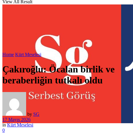
View All Result
Home
Kürt Meselesi
Çakıroğlu: Öcalan birlik ve
beraberliğin tutkalı oldu
by
SG
17 Mayıs 2026
in
Kürt Meselesi
0