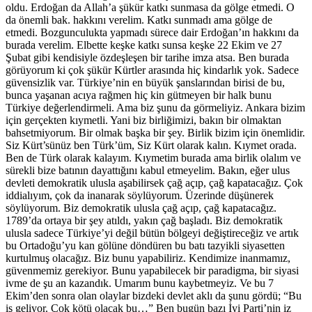
oldu. Erdoğan da Allah’a şükür katkı sunmasa da gölge etmedi. O
da önemli bak. hakkını verelim. Katkı sunmadı ama gölge de
etmedi. Bozgunculukta yapmadı sürece dair Erdoğan’ın hakkını da
burada verelim. Elbette keşke katkı sunsa keşke 22 Ekim ve 27
Şubat gibi kendisiyle özdeşleşen bir tarihe imza atsa. Ben burada
görüyorum ki çok şükür Kürtler arasında hiç kindarlık yok. Sadece
güvensizlik var. Türkiye’nin en büyük şanslarından birisi de bu,
bunca yaşanan acıya rağmen hiç kin gütmeyen bir halk bunu
Türkiye değerlendirmeli. Ama biz şunu da görmeliyiz. Ankara bizim
için gerçekten kıymetli. Yani biz birliğimizi, bakın bir olmaktan
bahsetmiyorum. Bir olmak başka bir şey. Birlik bizim için önemlidir.
Siz Kürt’sünüz ben Türk’üm, Siz Kürt olarak kalın. Kıymet orada.
Ben de Türk olarak kalayım. Kıymetim burada ama birlik olalım ve
sürekli bize batının dayattığını kabul etmeyelim. Bakın, eğer ulus
devleti demokratik ulusla aşabilirsek çağ açıp, çağ kapatacağız. Çok
iddialıyım, çok da inanarak söylüyorum. Üzerinde düşünerek
söylüyorum. Biz demokratik ulusla çağ açıp, çağ kapatacağız.
1789’da ortaya bir şey atıldı, yakın çağ başladı. Biz demokratik
ulusla sadece Türkiye’yi değil bütün bölgeyi değiştireceğiz ve artık
bu Ortadoğu’yu kan gölüne döndüren bu batı tazyikli siyasetten
kurtulmuş olacağız. Biz bunu yapabiliriz. Kendimize inanmamız,
güvenmemiz gerekiyor. Bunu yapabilecek bir paradigma, bir siyasi
ivme de şu an kazandık. Umarım bunu kaybetmeyiz. Ve bu 7
Ekim’den sonra olan olaylar bizdeki devlet aklı da şunu gördü; “Bu
iş geliyor. Çok kötü olacak bu…” Ben bugün bazı İyi Parti’nin iz