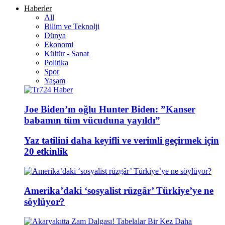
Haberler
All
Bilim ve Teknolji
Dünya
Ekonomi
Kültür - Sanat
Politika
Spor
Yaşam
Joe Biden’ın oğlu Hunter Biden: ”Kanser
babamın tüm vücuduna yayıldı”
Yaz tatilini daha keyifli ve verimli geçirmek için
20 etkinlik
Amerika’daki ‘sosyalist rüzgâr’ Türkiye’ye ne
söylüyor?