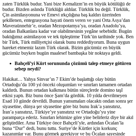
zaten Türklük budur. Yani bize Kemalizm’in en büyük kötülüğü de
budur. Bizden aslında Türklüğü aldılar. Türklük bu değil. Türklük,
Çin asimilasyonuna ve Emevi ırkçılığına baş kaldırı üzerinden
şekillenen, entegrasyona hayati önem veren ve yani Orta Asya’dan
Maveraünnehir’e, oradan Mezopotamya’ya, oradan Anadolu’ya,
oradan Balkanlara kadar var olabilmesinin yegâne sebebidir. Bugün
baktığımız asimilasyon ve tek tipleştirme Türk’ün tarihinde yok. Ben
bir Türk, Türk milliyetçisi olarak bunu reddediyorum. Buna uygun
hareket etmemiz lazım Türk olarak. Bizim gücümüz en büyük
gücümüz buyken bugün maalesef bambaşka bir noktaya geldi.
Bahçeli’yi Kürt sorununda çözümü talep etmeye götüren
sebep neydi?
Hakikat… Yahya Sinvar’ın 7 Ekim’de başlattığı olay bütün
Ortadoğu’da 100 yıl önceki oluşumları ve sınırları tamamen ortadan
kaldırdı. Bunun ortadan kalkması bütün süreçlerde domino taşI
etkisi yaptı. Biz bunu önce Şam’da gördük. 10 yılda devrilmeyen
Esad 10 günde devrildi. Bunun yansımaları olacaktı ondan sonra şer
siyasetine, dünya şer siyasetine göre biz bunu Irak’a yansıtırız,
İran’a yansıtırız, Türkiye’ye yansıtırız ve Ortadoğu’yu yine
paramparça ederiz. Sınırları lehimize göre yine belirleriz diye bir akıl
geliştirdiler. Ama Türkiye önce Bahçeli’yle, ardından Öcalan’la
buna “Dur” dedi, bunu tuttu. Suriye’de Kürtler için korkunç
kazanımlar var. Bunu görmek gerekiyor ve bu Öcalan sayesinde