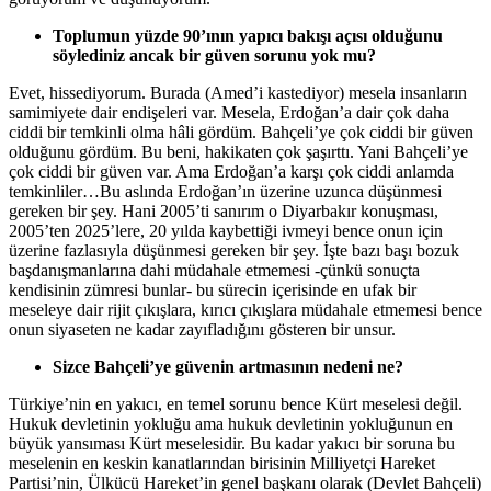
Toplumun yüzde 90’ının yapıcı bakışı açısı olduğunu
söylediniz ancak bir güven sorunu yok mu?
Evet, hissediyorum. Burada (Amed’i kastediyor) mesela insanların
samimiyete dair endişeleri var. Mesela, Erdoğan’a dair çok daha
ciddi bir temkinli olma hâli gördüm. Bahçeli’ye çok ciddi bir güven
olduğunu gördüm. Bu beni, hakikaten çok şaşırttı. Yani Bahçeli’ye
çok ciddi bir güven var. Ama Erdoğan’a karşı çok ciddi anlamda
temkinliler…Bu aslında Erdoğan’ın üzerine uzunca düşünmesi
gereken bir şey. Hani 2005’ti sanırım o Diyarbakır konuşması,
2005’ten 2025’lere, 20 yılda kaybettiği ivmeyi bence onun için
üzerine fazlasıyla düşünmesi gereken bir şey. İşte bazı başı bozuk
başdanışmanlarına dahi müdahale etmemesi -çünkü sonuçta
kendisinin zümresi bunlar- bu sürecin içerisinde en ufak bir
meseleye dair rijit çıkışlara, kırıcı çıkışlara müdahale etmemesi bence
onun siyaseten ne kadar zayıfladığını gösteren bir unsur.
Sizce Bahçeli’ye güvenin artmasının nedeni ne?
Türkiye’nin en yakıcı, en temel sorunu bence Kürt meselesi değil.
Hukuk devletinin yokluğu ama hukuk devletinin yokluğunun en
büyük yansıması Kürt meselesidir. Bu kadar yakıcı bir soruna bu
meselenin en keskin kanatlarından birisinin Milliyetçi Hareket
Partisi’nin, Ülkücü Hareket’in genel başkanı olarak (Devlet Bahçeli)