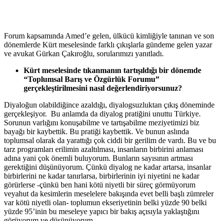
Forum kapsamında Amed’e gelen, ülkücü kimliğiyle tanınan ve son
dönemlerde Kürt meselesinde farklı çıkışlarla gündeme gelen yazar
ve avukat Gürkan Çakıroğlu, sorularımızı yanıtladı.
Kürt meselesinde tıkanmanın tartışıldığı bir dönemde
“Toplumsal Barış ve Özgürlük Forumu”
gerçekleştirilmesini nasıl değerlendiriyorsunuz?
Diyaloğun olabildiğince azaldığı, diyalogsuzluktan çıkış döneminde
gerçekleşiyor. Bu anlamda da diyalog pratiğini unuttu Türkiye.
Sorunun varlığını konuşabilme ve tartışabilme meziyetimizi biz
bayağı bir kaybettik. Bu pratiği kaybettik. Ve bunun aslında
toplumsal olarak da yarattığı çok ciddi bir gerilim de vardı. Bu ve bu
tarz programları erilimin azaltılması, insanların birbirini anlaması
adına yani çok önemli buluyorum. Bunların sayısının artması
gerektiğini düşünüyorum. Çünkü diyalog ne kadar artarsa, insanlar
birbirlerini ne kadar tanırlarsa, birbirlerinin iyi niyetini ne kadar
görürlerse -çünkü ben hani kötü niyetli bir süreç görmüyorum
veyahut da kesimlerin meselelere bakışında evet belli başlı zümreler
var kötü niyetli olan- toplumun ekseriyetinin belki yüzde 90 belki
yüzde 95’inin bu meseleye yapıcı bir bakış açısıyla yaklaştığını
görüyorum ve düşünüyorum.