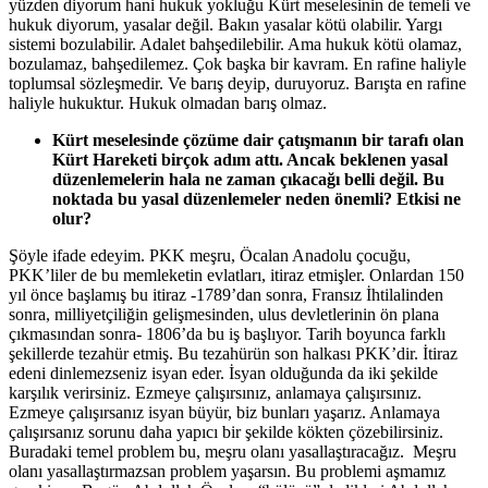
yüzden diyorum hani hukuk yokluğu Kürt meselesinin de temeli ve
hukuk diyorum, yasalar değil. Bakın yasalar kötü olabilir. Yargı
sistemi bozulabilir. Adalet bahşedilebilir. Ama hukuk kötü olamaz,
bozulamaz, bahşedilemez. Çok başka bir kavram. En rafine haliyle
toplumsal sözleşmedir. Ve barış deyip, duruyoruz. Barışta en rafine
haliyle hukuktur. Hukuk olmadan barış olmaz.
Kürt meselesinde çözüme dair çatışmanın bir tarafı olan
Kürt Hareketi birçok adım attı. Ancak beklenen yasal
düzenlemelerin hala ne zaman çıkacağı belli değil. Bu
noktada bu yasal düzenlemeler neden önemli? Etkisi ne
olur?
Şöyle ifade edeyim. PKK meşru, Öcalan Anadolu çocuğu,
PKK’liler de bu memleketin evlatları, itiraz etmişler. Onlardan 150
yıl önce başlamış bu itiraz -1789’dan sonra, Fransız İhtilalinden
sonra, milliyetçiliğin gelişmesinden, ulus devletlerinin ön plana
çıkmasından sonra- 1806’da bu iş başlıyor. Tarih boyunca farklı
şekillerde tezahür etmiş. Bu tezahürün son halkası PKK’dir. İtiraz
edeni dinlemezseniz isyan eder. İsyan olduğunda da iki şekilde
karşılık verirsiniz. Ezmeye çalışırsınız, anlamaya çalışırsınız.
Ezmeye çalışırsanız isyan büyür, biz bunları yaşarız. Anlamaya
çalışırsanız sorunu daha yapıcı bir şekilde kökten çözebilirsiniz.
Buradaki temel problem bu, meşru olanı yasallaştıracağız. Meşru
olanı yasallaştırmazsan problem yaşarsın. Bu problemi aşmamız