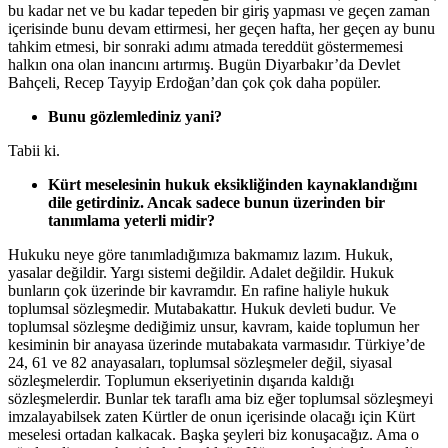
bu kadar net ve bu kadar tepeden bir giriş yapması ve geçen zaman
içerisinde bunu devam ettirmesi, her geçen hafta, her geçen ay bunu
tahkim etmesi, bir sonraki adımı atmada tereddüt göstermemesi
halkın ona olan inancını artırmış. Bugün Diyarbakır’da Devlet
Bahçeli, Recep Tayyip Erdoğan’dan çok çok daha popüler.
Bunu gözlemlediniz yani?
Tabii ki.
Kürt meselesinin hukuk eksikliğinden kaynaklandığını
dile getirdiniz. Ancak sadece bunun üzerinden bir
tanımlama yeterli midir?
Hukuku neye göre tanımladığımıza bakmamız lazım. Hukuk,
yasalar değildir. Yargı sistemi değildir. Adalet değildir. Hukuk
bunların çok üzerinde bir kavramdır. En rafine haliyle hukuk
toplumsal sözleşmedir. Mutabakattır. Hukuk devleti budur. Ve
toplumsal sözleşme dediğimiz unsur, kavram, kaide toplumun her
kesiminin bir anayasa üzerinde mutabakata varmasıdır. Türkiye’de
24, 61 ve 82 anayasaları, toplumsal sözleşmeler değil, siyasal
sözleşmelerdir. Toplumun ekseriyetinin dışarıda kaldığı
sözleşmelerdir. Bunlar tek taraflı ama biz eğer toplumsal sözleşmeyi
imzalayabilsek zaten Kürtler de onun içerisinde olacağı için Kürt
meselesi ortadan kalkacak. Başka şeyleri biz konuşacağız. Ama o