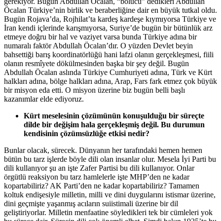
gerekiyor. Bugün Abdullah Öcalan, “bölücü” dedikleri Abdullah
Öcalan Türkiye’nin birlik ve beraberliğine dair en büyük tutkal oldu.
Bugün Rojava’da, Rojhilat’ta kardeş kardeşe kıymıyorsa Türkiye ve
İran kendi içlerinde karışmıyorsa, Suriye’de bugün bir bütünlük arz
etmeye doğru bir hal ve vaziyet varsa bunda Türkiye adına bir
numaralı faktör Abdullah Öcalan’dır. O yüzden Devlet beyin
bahsettiği barış koordinatörlüğü hani lafzi olanın gerçekleşmesi, fiili
olanın resmîyete dökülmesinden başka bir şey değil. Bugün
Abdullah Öcalan aslında Türkiye Cumhuriyeti adına, Türk ve Kürt
halkları adına, bölge halkları adına, Arap, Fars fark etmez çok büyük
bir misyon eda etti. O misyon üzerine biz bugün belli başlı
kazanımlar elde ediyoruz.
Kürt meselesinin çözümünün konuşulduğu bir süreçte
dilde bir değişim hala gerçekleşmiş değil. Bu durumun
kendisinin çözümsüzlüğe etkisi nedir?
Bunlar olacak, sürecek. Dünyanın her tarafındaki hemen hemen
bütün bu tarz işlerde böyle dili olan insanlar olur. Mesela İyi Parti bu
dili kullanıyor şu an işte Zafer Partisi bu dili kullanıyor. Onlar
örgütlü reaksiyon bu tarz hamlelerle işte MHP’den ne kadar
kopartabiliriz? AK Parti’den ne kadar kopartabiliriz? Tamamen
koltuk endişesiyle milletin, milli ve dini duygularını istismar üzerine,
dini geçmişte yaşanmış acıların suiistimali üzerine bir dil
geliştiriyorlar. Milletin menfaatine söyledikleri tek bir cümleleri yok