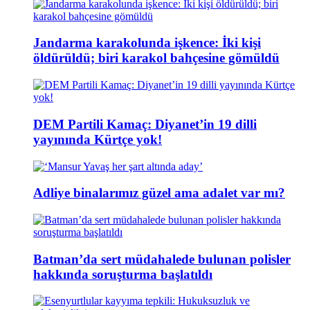
Jandarma karakolunda işkence: İki kişi
öldürüldü; biri karakol bahçesine gömüldü
DEM Partili Kamaç: Diyanet’in 19 dilli
yayınında Kürtçe yok!
Adliye binalarımız güzel ama adalet var mı?
Batman’da sert müdahalede bulunan polisler
hakkında soruşturma başlatıldı