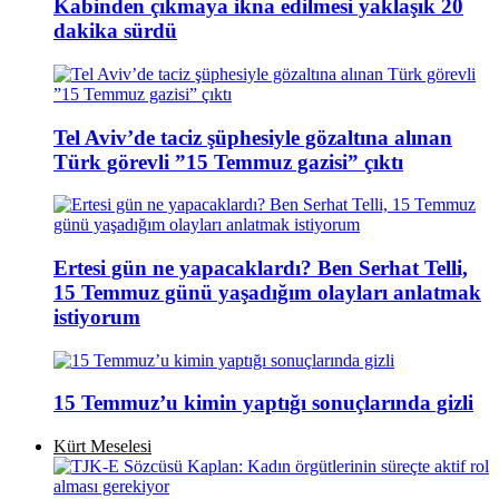
Kabinden çıkmaya ikna edilmesi yaklaşık 20
dakika sürdü
Tel Aviv’de taciz şüphesiyle gözaltına alınan
Türk görevli ”15 Temmuz gazisi” çıktı
Ertesi gün ne yapacaklardı? Ben Serhat Telli,
15 Temmuz günü yaşadığım olayları anlatmak
istiyorum
15 Temmuz’u kimin yaptığı sonuçlarında gizli
Kürt Meselesi