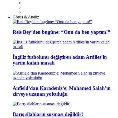
Görüş & Analiz
Reis Bey’den bugüne: “Onu da ben yaptım!”
İngiliz futbolunu değiştiren adam Ardiles’in
yarım kalan masalı
Anfield’dan Karadeniz’e: Mohamed Salah’ın
zirveye uzanan yolculuğu
Barış silahların susması değildir!