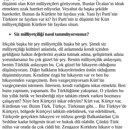
düşümü olan Kürt milliyetçileri görüyorum. Bunlar Öcalan’ın idrak
etmekten uzak hareket ediyorlar. Veyahut da başka şekilde
hareketler. Bunun da Kürtlere bir faydası yok. Yani İyi Parti’nin
Türklere ne faydası var ki? İyi Parti’nin iz düşümü bir Kürt
milliyetçiliğinin Kürtlere bir faydası olsun.
Siz milliyetçiliği nasıl tanımlıyorsunuz?
Irkçılık başka bir şey milliyetçilik başka bir şey. Şimdi siz
milliyetçiliği kültürel anlamda, dil anlamında kendi içinden
geldiğiniz halkın değerlerini ayakta tutmak adına, geliştirmek adına
yorumlarsanız bu çok güzel bir şey. Benim milliyetçilik anlayışım,
benim Türklük anlayışım bu. Çok güzel bir hikayem olduğunu
düşünüyorum. Diğer halkların hikayelerinden üstün olduğumu
düşünmüyorum. Kendime özgü bir hikayem var ve ben bu
hikayemden vazgeçmem. Ben vazgeçmiyorsam Kürt’ün
vazgeçmesini istemem. İstersem, kendi varlığımı inkar etmektir. Ben
bunu yapmam, yapamam. Bu Türklüğüme yakışmaz. O yüzden bu
bin yıllık birlik ve beraberliği niye tahkim etmek varken bozmaya
çalışayım? Niye ben Kürtçeyi inkar edeyim? Kürt var, Kürtçe var,
Kürdistan var. Bizim Türk, Türkçe, Türkistan gibi… Biz Türkiye’de
Kürtçeyi, bölgede Kürtçeyi tahkim edebilirsek, var edebilirsek,
Türkçede gerçekten hikayesi ve nüfusu gereği Balkanlardan Çin
Seddine kadar bölgenin ticari ve hukuk dili olabilir. Çünkü Türk
nüfus var orada da çok ciddi bir. Zengazor Koridoru hikaye o bize