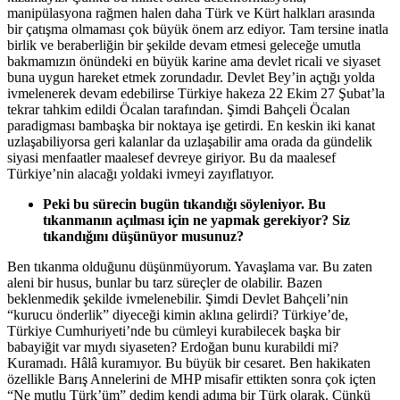
manipülasyona rağmen halen daha Türk ve Kürt halkları arasında
bir çatışma olmaması çok büyük önem arz ediyor. Tam tersine inatla
birlik ve beraberliğin bir şekilde devam etmesi geleceğe umutla
bakmamızın önündeki en büyük karine ama devlet ricali ve siyaset
buna uygun hareket etmek zorundadır. Devlet Bey’in açtığı yolda
ivmelenerek devam edebilirse Türkiye hakeza 22 Ekim 27 Şubat’la
tekrar tahkim edildi Öcalan tarafından. Şimdi Bahçeli Öcalan
paradigması bambaşka bir noktaya işe getirdi. En keskin iki kanat
uzlaşabiliyorsa geri kalanlar da uzlaşabilir ama orada da gündelik
siyasi menfaatler maalesef devreye giriyor. Bu da maalesef
Türkiye’nin alacağı yoldaki ivmeyi zayıflatıyor.
Peki bu sürecin bugün tıkandığı söyleniyor. Bu
tıkanmanın açılması için ne yapmak gerekiyor? Siz
tıkandığını düşünüyor musunuz?
Ben tıkanma olduğunu düşünmüyorum. Yavaşlama var. Bu zaten
aleni bir husus, bunlar bu tarz süreçler de olabilir. Bazen
beklenmedik şekilde ivmelenebilir. Şimdi Devlet Bahçeli’nin
“kurucu önderlik” diyeceği kimin aklına gelirdi? Türkiye’de,
Türkiye Cumhuriyeti’nde bu cümleyi kurabilecek başka bir
babayiğit var mıydı siyaseten? Erdoğan bunu kurabildi mi?
Kuramadı. Hâlâ kuramıyor. Bu büyük bir cesaret. Ben hakikaten
özellikle Barış Annelerini de MHP misafir ettikten sonra çok içten
“Ne mutlu Türk’üm” dedim kendi adıma bir Türk olarak. Çünkü