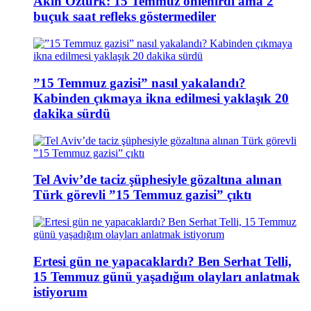
Akın Öztürk: 15 Temmuz önlenirdi ama 2
buçuk saat refleks göstermediler
”15 Temmuz gazisi” nasıl yakalandı?
Kabinden çıkmaya ikna edilmesi yaklaşık 20
dakika sürdü
Tel Aviv’de taciz şüphesiyle gözaltına alınan
Türk görevli ”15 Temmuz gazisi” çıktı
Ertesi gün ne yapacaklardı? Ben Serhat Telli,
15 Temmuz günü yaşadığım olayları anlatmak
istiyorum