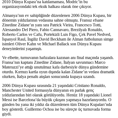
2010 Dünya Kupası’na katılamaması, Modric’in bu
organizasyondaki tek eksik halkası olarak öne çıkıyor.
Almanya’nın ev sahipliğinde düzenlenen 2006 Dünya Kupası, bir
dönemin yıldızlarının vedasına sahne olmuştu. Fransız efsane
Zinedine Zidane’ın yanı sıra Patrick Vieira, Francesco Totti,
Alessandro Del Piero, Fabio Cannavaro, Brezilyalı Ronaldo,
Roberto Carlos ve Cafu, Portekizli Luis Figo, Çek Pavel Nedved,
İspanyol Raul, İngiliz David Beckham ile Alman futbolunun simge
isimleri Oliver Kahn ve Michael Ballack son Dünya Kupası
deneyimlerini yaşamıştı.
Ve elbette, turnuvanın hafızalara kazınan anı final maçında yaşandı.
Fransa’nın kaptanı Zinedine Zidane, İtalyan savunmacı Marco
Materazzi’ye attığı unutulmaz kafa darbesiyle dünya gündemine
oturdu. Kırmızı kartla oyun dışında kalan Zidane’ın vedası dramatik
olurken, İtalya penaltı atışları sonucunda kupaya uzandı.
2006 Dünya Kupası sırasında 21 yaşındaki Cristiano Ronaldo,
Manchester United formasıyla dünyanın en parlak genç
yıldızlarından biri olarak görülüyordu. Henüz 18 yaşındaki Lionel
Messi ise Barcelona’da büyük çıkışını yapmaya hazırlanıyordu. O
günden bu yana iki yıldız da düzenlenen tüm Dünya Kupaları’nda
boy gösterdi. Guillermo Ochoa ise bu süreçte üç turnuvada forma
giydi.