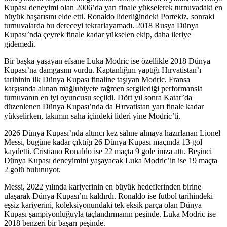
Kupası deneyimi olan 2006’da yarı finale yükselerek turnuvadaki en
büyük başarısını elde etti. Ronaldo liderliğindeki Portekiz, sonraki
turnuvalarda bu dereceyi tekrarlayamadı. 2018 Rusya Dünya
Kupası’nda çeyrek finale kadar yükselen ekip, daha ileriye
gidemedi.
Bir başka yaşayan efsane Luka Modric ise özellikle 2018 Dünya
Kupası’na damgasını vurdu. Kaptanlığını yaptığı Hırvatistan’ı
tarihinin ilk Dünya Kupası finaline taşıyan Modric, Fransa
karşısında alınan mağlubiyete rağmen sergilediği performansla
turnuvanın en iyi oyuncusu seçildi. Dört yıl sonra Katar’da
düzenlenen Dünya Kupası’nda da Hırvatistan yarı finale kadar
yükselirken, takımın saha içindeki lideri yine Modric’ti.
2026 Dünya Kupası’nda altıncı kez sahne almaya hazırlanan Lionel
Messi, bugüne kadar çıktığı 26 Dünya Kupası maçında 13 gol
kaydetti. Cristiano Ronaldo ise 22 maçta 9 gole imza attı. Beşinci
Dünya Kupası deneyimini yaşayacak Luka Modric’in ise 19 maçta
2 golü bulunuyor.
Messi, 2022 yılında kariyerinin en büyük hedeflerinden birine
ulaşarak Dünya Kupası’nı kaldırdı. Ronaldo ise futbol tarihindeki
eşsiz kariyerini, koleksiyonundaki tek eksik parça olan Dünya
Kupası şampiyonluğuyla taçlandırmanın peşinde. Luka Modric ise
2018 benzeri bir başarı peşinde.