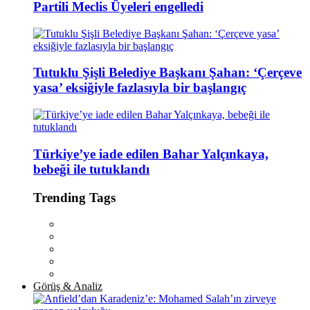
Partili Meclis Üyeleri engelledi
Tutuklu Şişli Belediye Başkanı Şahan: ‘Çerçeve
yasa’ eksiğiyle fazlasıyla bir başlangıç
Türkiye’ye iade edilen Bahar Yalçınkaya,
bebeği ile tutuklandı
Trending Tags
Görüş & Analiz