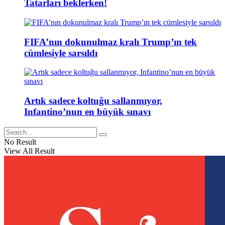
Tatarları beklerken!
FIFA’nın dokunulmaz kralı Trump’ın tek
cümlesiyle sarsıldı
Artık sadece koltuğu sallanmıyor,
Infantino’nun en büyük sınavı
No Result
View All Result