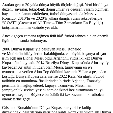
Aradan geçen 20 yılda dünya büyük ölçüde değişti. Yeni bir dünya
düzeni, savaşlar, teknolojik dönüşümler ve değişen yaşam biçimleri
hayatın her alanını etkilerken, futbol dünyasında da Messi ve
Ronaldo, 2010’lu ve 2020’li yıllara damga vuran rekabetleriyle
“GOAT” (Greatest of All Time – Tüm Zamanların En Büyüğü)
tartışmalarının merkezinde yer aldı.
Ancak geçen zamana rağmen ikili hâlâ futbol sahnesinin en önemli
figürleri arasında bulunuyor.
2006 Dünya Kupası’yla başlayan Messi, Ronaldo
ve Modric’in hikâyelerine bakıldığında, en büyük başarıya ulaşan
isim açık ara Lionel Messi oldu. Arjantinli yıldız iki kez Dünya
Kupası finali oynadı. 2014 Brezilya Dünya Kupası’nda Almanya’ya
kaybeden Arjantin’in lideri olan Messi, turnuvanın en iyi
oyuncusuna verilen Altın Top ödülünü kazandı. Yıllarca peşinden
koştuğu Dünya Kupası zaferine ise 2022 Katar’da ulaştı. Futbol
tarihinin en unutulmaz finallerinden birinde Arjantin, Fransa’yı
penaltılarla mağlup ederek kupaya uzanırken, Messi hem
şampiyonluk sevinci yaşadı hem de ikinci kez turnuvanın en iyi
oyuncusu seçildi. Böylece bu ödülü iki kez kazanan ilk futbolcu
olarak tarihe geçti.
Cristiano Ronaldo’nun Dünya Kupası kariyeri ise kulüp
düzeyindeki başarılarının gerisinde kaldı. Portekizli yıldız, ilk Dünya