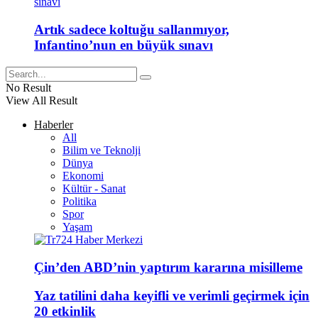
Artık sadece koltuğu sallanmıyor,
Infantino’nun en büyük sınavı
No Result
View All Result
Haberler
All
Bilim ve Teknolji
Dünya
Ekonomi
Kültür - Sanat
Politika
Spor
Yaşam
Çin’den ABD’nin yaptırım kararına misilleme
Yaz tatilini daha keyifli ve verimli geçirmek için
20 etkinlik