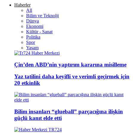
Haberler
All
Bilim ve Teknolji
Dünya
Ekonomi
Kültür - Sanat
Politika
Spor
Yaşam
Çin’den ABD’nin yaptırım kararına misilleme
Yaz tatilini daha keyifli ve verimli geçirmek için
20 etkinlik
Bilim insanları “glueball” parçacığına ilişkin
güçlü kanıt elde etti