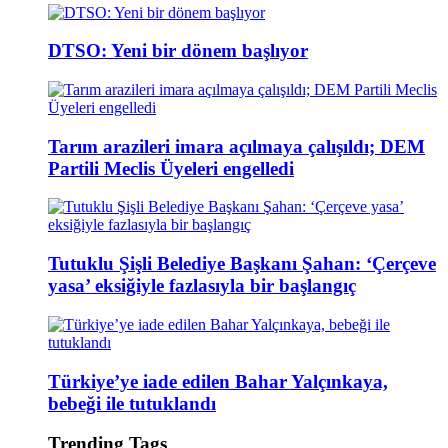
DTSO: Yeni bir dönem başlıyor
Tarım arazileri imara açılmaya çalışıldı; DEM
Partili Meclis Üyeleri engelledi
Tutuklu Şişli Belediye Başkanı Şahan: ‘Çerçeve
yasa’ eksiğiyle fazlasıyla bir başlangıç
Türkiye’ye iade edilen Bahar Yalçınkaya,
bebeği ile tutuklandı
Trending Tags