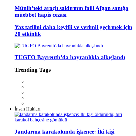
Münih’teki araçlı saldırının faili Afgan sanığa
müebbet hapis cezası
Yaz tatilini daha keyifli ve verimli geçirmek için
20 etkinlik
TUGFO Bayreuth’da hayranlıkla alkışlandı
Trending Tags
İnsan Hakları
Jandarma karakolunda işkence: İki kişi