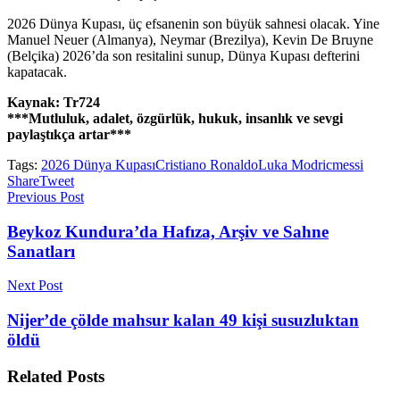
2026 Dünya Kupası, üç efsanenin son büyük sahnesi olacak. Yine
Manuel Neuer (Almanya), Neymar (Brezilya), Kevin De Bruyne
(Belçika) 2026’da son resitalini sunup, Dünya Kupası defterini
kapatacak.
Kaynak: Tr724
***Mutluluk, adalet, özgürlük, hukuk, insanlık ve sevgi
paylaştıkça artar***
Tags:
2026 Dünya Kupası
Cristiano Ronaldo
Luka Modric
messi
Share
Tweet
Previous Post
Beykoz Kundura’da Hafıza, Arşiv ve Sahne
Sanatları
Next Post
Nijer’de çölde mahsur kalan 49 kişi susuzluktan
öldü
Related
Posts