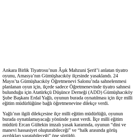
Ankara Birlik Tiyatrosu’nun Âşık Mahzuni Şerif’i anlatan tiyatro
oyunu, Amasya’nın Gümüşhacıköy ilçesinde yasaklandı. 24
Mayıs’ta Gümüşhacıköy Öğretmenevi Salonu’nda sahnelenmesi
planlanan oyun için, ilçede sadece Öğretmenevinde tiyatro sahnesi
bulunduğu için Atatürkçü Düşünce Derneği (ADD) Gümüşhacıköy
Şube Başkanı Erdal Yağlı, oyunun burada oynatılması için ilçe milli
eğitim müdürlüğüne bağlı öğretmenevine dilekçe verdi.
Yağlı’nın ilgili dilekçesine ilçe milli eğitim müdürlüğü, oyunun
burada oynatılamayacağı yönünde yanıt verdi. İlçe milli eğitim
müdürü Ercan Gültekin imzalı yasak kararında, oyunun “dini ve
manevi hassasiyet oluşturabileceği” ve “halk arasında görüş
ayrılıkları yaratabileceği” öne sürüldü.