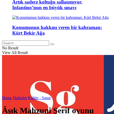
Artık sadece koltuğu sallanmıyor,
Infantino’nun en büyük sınavı
Konumunun hakkını veren bir kahraman:
Kürt Bekir Ağa
No Result
View All Result
Home
Haberler
Kültür - Sanat
Âşık Mahzuni Şerif oyunu