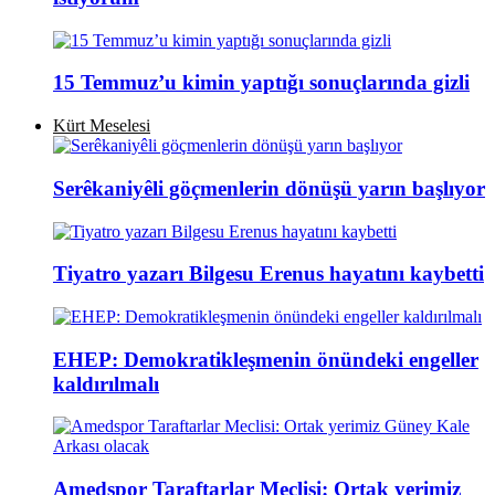
15 Temmuz’u kimin yaptığı sonuçlarında gizli
Kürt Meselesi
Serêkaniyêli göçmenlerin dönüşü yarın başlıyor
Tiyatro yazarı Bilgesu Erenus hayatını kaybetti
EHEP: Demokratikleşmenin önündeki engeller
kaldırılmalı
Amedspor Taraftarlar Meclisi: Ortak yerimiz