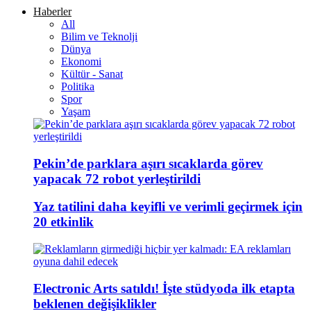
Haberler
All
Bilim ve Teknolji
Dünya
Ekonomi
Kültür - Sanat
Politika
Spor
Yaşam
Pekin’de parklara aşırı sıcaklarda görev
yapacak 72 robot yerleştirildi
Yaz tatilini daha keyifli ve verimli geçirmek için
20 etkinlik
Electronic Arts satıldı! İşte stüdyoda ilk etapta
beklenen değişiklikler