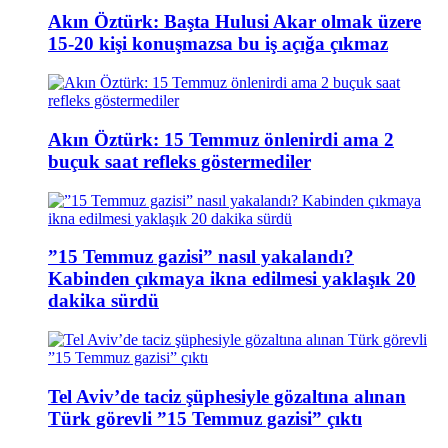
Akın Öztürk: Başta Hulusi Akar olmak üzere
15-20 kişi konuşmazsa bu iş açığa çıkmaz
Akın Öztürk: 15 Temmuz önlenirdi ama 2
buçuk saat refleks göstermediler
”15 Temmuz gazisi” nasıl yakalandı?
Kabinden çıkmaya ikna edilmesi yaklaşık 20
dakika sürdü
Tel Aviv’de taciz şüphesiyle gözaltına alınan
Türk görevli ”15 Temmuz gazisi” çıktı