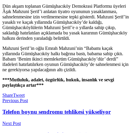
Dün akşam toplanan Gümüşhacıköy Demokrasi Platformu üyeleri
Âşık Mahzuni Şerif’i anlatan tiyatro oyununun yasaklanması,
sahnelenmesine izin verilmemesine tepki gösterdi. Mahzuni Şerif’in
yasaklı ve kaçak yıllarında Gümüşhacıköy’de kaldığı,
Gümüşhacıköylülerin Mahzuni Şerif’e o yıllarda sahip çıkıp,
sakladığı hatırlatılan açıklamada bu yasak kararının Gümüşhacıköy
halkını derinden yaraladığı belirtildi.
Mahzuni Şerif’in oğlu Emrah Mahzuni’nin “Babamı kaçak
yıllarında Gümüşhacıköy halkı bağrına bastı, babama sahip çıktı.
Babam ‘Benim ikinci memleketim Gümüşhacıköy’dür’ derdi”
ifadeleri hatırlatılırken oyunun Gümüşhacıköy’de sahnelenmesi için
ne gerekiyorsa yapılacağının altı çizildi.
***Mutluluk, adalet, özgürlük, hukuk, insanlık ve sevgi
paylaştıkça artar***
Share
Tweet
Previous Post
Telefon boynu sendromu tehlikesi yükseliyor
Next Post