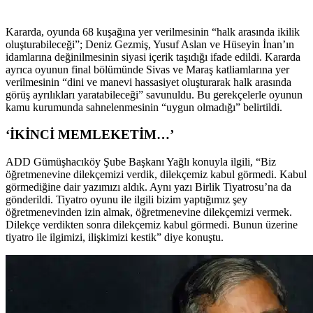
Kararda, oyunda 68 kuşağına yer verilmesinin “halk arasında ikilik
oluşturabileceği”; Deniz Gezmiş, Yusuf Aslan ve Hüseyin İnan’ın
idamlarına değinilmesinin siyasi içerik taşıdığı ifade edildi. Kararda
ayrıca oyunun final bölümünde Sivas ve Maraş katliamlarına yer
verilmesinin “dini ve manevi hassasiyet oluşturarak halk arasında
görüş ayrılıkları yaratabileceği” savunuldu. Bu gerekçelerle oyunun
kamu kurumunda sahnelenmesinin “uygun olmadığı” belirtildi.
‘İKİNCİ MEMLEKETİM…’
ADD Gümüşhacıköy Şube Başkanı Yağlı konuyla ilgili, “Biz
öğretmenevine dilekçemizi verdik, dilekçemiz kabul görmedi. Kabul
görmediğine dair yazımızı aldık. Aynı yazı Birlik Tiyatrosu’na da
gönderildi. Tiyatro oyunu ile ilgili bizim yaptığımız şey
öğretmenevinden izin almak, öğretmenevine dilekçemizi vermek.
Dilekçe verdikten sonra dilekçemiz kabul görmedi. Bunun üzerine
tiyatro ile ilgimizi, ilişkimizi kestik” diye konuştu.