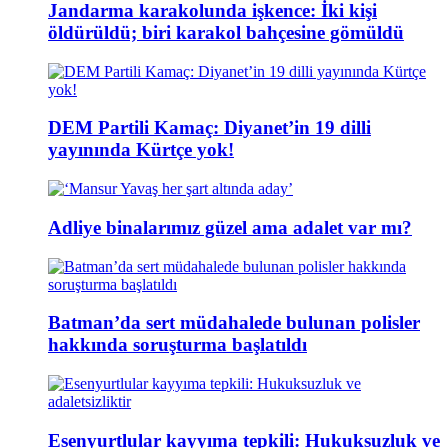
Jandarma karakolunda işkence: İki kişi
öldürüldü; biri karakol bahçesine gömüldü
DEM Partili Kamaç: Diyanet’in 19 dilli
yayınında Kürtçe yok!
Adliye binalarımız güzel ama adalet var mı?
Batman’da sert müdahalede bulunan polisler
hakkında soruşturma başlatıldı
Esenyurtlular kayyıma tepkili: Hukuksuzluk ve