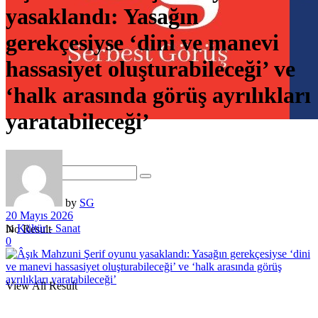
yasaklandı: Yasağın
gerekçesiyse ‘dini ve manevi
hassasiyet oluşturabileceği’ ve
‘halk arasında görüş ayrılıkları
yaratabileceği’
by
SG
20 Mayıs 2026
in
Kültür - Sanat
No Result
0
View All Result