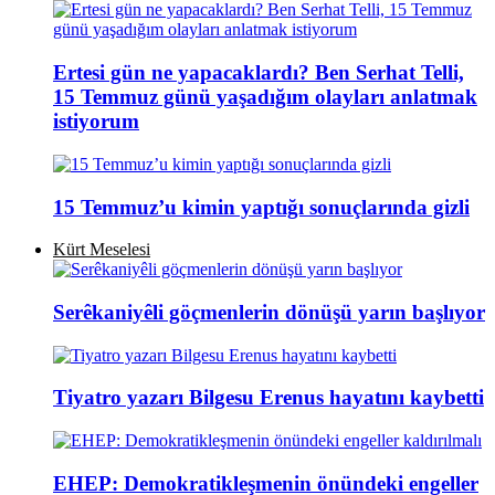
Ertesi gün ne yapacaklardı? Ben Serhat Telli,
15 Temmuz günü yaşadığım olayları anlatmak
istiyorum
15 Temmuz’u kimin yaptığı sonuçlarında gizli
Kürt Meselesi
Serêkaniyêli göçmenlerin dönüşü yarın başlıyor
Tiyatro yazarı Bilgesu Erenus hayatını kaybetti
EHEP: Demokratikleşmenin önündeki engeller