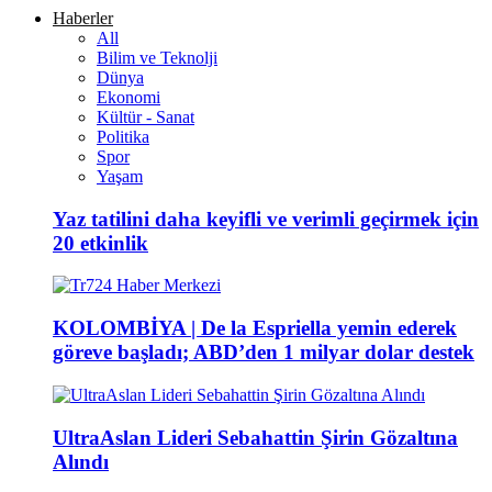
Haberler
All
Bilim ve Teknolji
Dünya
Ekonomi
Kültür - Sanat
Politika
Spor
Yaşam
Yaz tatilini daha keyifli ve verimli geçirmek için
20 etkinlik
KOLOMBİYA | De la Espriella yemin ederek
göreve başladı; ABD’den 1 milyar dolar destek
UltraAslan Lideri Sebahattin Şirin Gözaltına
Alındı