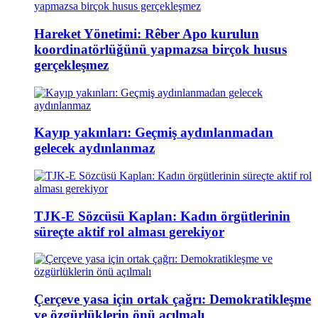
Hareket Yönetimi: Rêber Apo kurulun
koordinatörlüğünü yapmazsa birçok husus
gerçekleşmez
Kayıp yakınları: Geçmiş aydınlanmadan
gelecek aydınlanmaz
TJK-E Sözcüsü Kaplan: Kadın örgütlerinin
süreçte aktif rol alması gerekiyor
Çerçeve yasa için ortak çağrı: Demokratikleşme
ve özgürlüklerin önü açılmalı