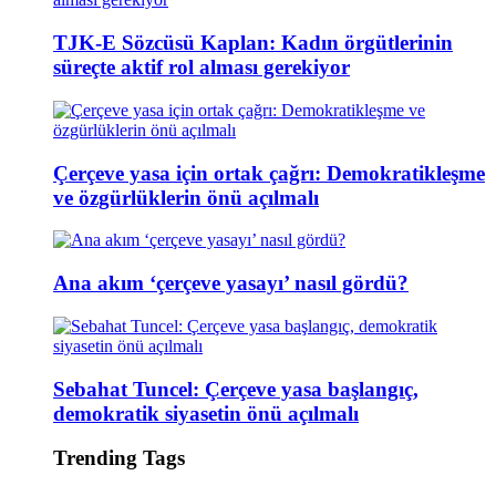
TJK-E Sözcüsü Kaplan: Kadın örgütlerinin
süreçte aktif rol alması gerekiyor
Çerçeve yasa için ortak çağrı: Demokratikleşme
ve özgürlüklerin önü açılmalı
Ana akım ‘çerçeve yasayı’ nasıl gördü?
Sebahat Tuncel: Çerçeve yasa başlangıç,
demokratik siyasetin önü açılmalı
Trending Tags