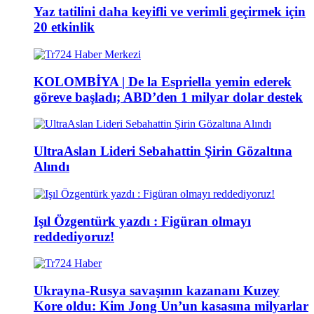
Yaz tatilini daha keyifli ve verimli geçirmek için
20 etkinlik
KOLOMBİYA | De la Espriella yemin ederek
göreve başladı; ABD’den 1 milyar dolar destek
UltraAslan Lideri Sebahattin Şirin Gözaltına
Alındı
Işıl Özgentürk yazdı : Figüran olmayı
reddediyoruz!
Ukrayna-Rusya savaşının kazananı Kuzey
Kore oldu: Kim Jong Un’un kasasına milyarlar