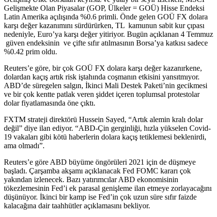
Gelişmekte Olan Piyasalar (GOP, Ülkeler = GOÜ) Hisse Endeksi
Latin Amerika açılışında %0.6 primli. Önde gelen GOÜ FX dolara
karşı değer kazanımını sürdürürken, TL kamunun sabit kur çıpası
nedeniyle, Euro’ya karşı değer yitiriyor. Bugün açıklanan 4 Temmuz
güven endeksinin ve çifte sıfır atılmasının Borsa’ya katkısı sadece
%0.42 prim oldu.
Reuters’e göre, bir çok GOÜ FX dolara karşı değer kazanırkene,
dolardan kaçış artık risk iştahında coşmanın etkisini yansıtmıyor.
ABD’de süregelen salgın, İkinci Mali Destek Paketi’nin gecikmesi
ve bir çok kentte patlak veren şiddet içeren toplumsal protestolar
dolar fiyatlamasında öne çıktı.
FXTM strateji direktörü Hussein Sayed, “Artık alemin kralı dolar
değil” diye ilan ediyor. “ABD-Çin gerginliği, hızla yükselen Covid-
19 vakaları gibi kötü haberlerin dolara kaçış tetiklemesi beklenirdi,
ama olmadı”.
Reuters’e göre ABD büyüme öngörüleri 2021 için de düşmeye
başladı. Çarşamba akşamı açıklanacak Fed FOMC kararı çok
yakından izlenecek. Bazı yatırımcılar ABD ekonomisinin
tökezlemesinin Fed’i ek parasal genişleme ilan etmeye zorlayacağını
düşünüyor. İkinci bir kamp ise Fed’in çok uzun süre sıfır faizde
kalacağına dair taahhütler açıklamasını bekliyor.