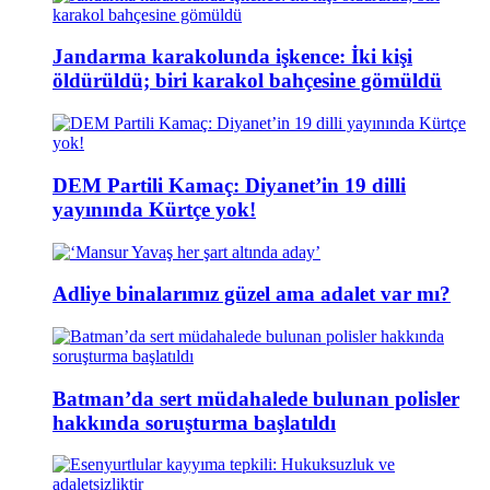
Jandarma karakolunda işkence: İki kişi
öldürüldü; biri karakol bahçesine gömüldü
DEM Partili Kamaç: Diyanet’in 19 dilli
yayınında Kürtçe yok!
Adliye binalarımız güzel ama adalet var mı?
Batman’da sert müdahalede bulunan polisler
hakkında soruşturma başlatıldı