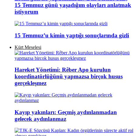
15 Temmuz günü yaşadığım olayları anlatmak
istiyorum
15 Temmuz’u kimin yaptığı sonuçlarında gizli
Kürt Meselesi
Hareket Yönetimi: Rêber Apo kurulun
koordinatörlüğünü yapmazsa birçok husus
gerçekleşmez
Kayıp yakınları: Geçmiş aydınlanmadan
gelecek aydınlanmaz