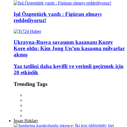
Işıl Özgentürk yazdı : Figüran olmayı
reddediyoruz!
Ukrayna-Rusya savaşının kazananı Kuzey
Kore oldu: Kim Jong Un’un kasasına milyarlar
akmış
Yaz tatilini daha keyifli ve verimli geçirmek için
20 etkinlik
Trending Tags
İnsan Hakları