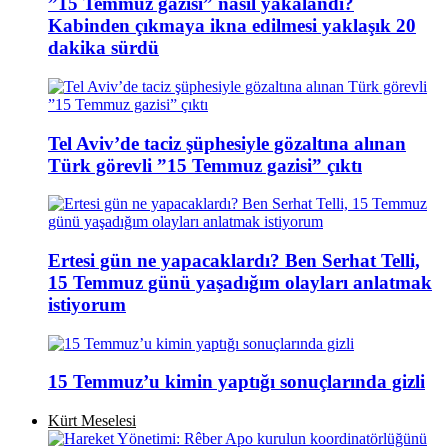
”15 Temmuz gazisi” nasıl yakalandı?
Kabinden çıkmaya ikna edilmesi yaklaşık 20
dakika sürdü
Tel Aviv’de taciz şüphesiyle gözaltına alınan
Türk görevli ”15 Temmuz gazisi” çıktı
Ertesi gün ne yapacaklardı? Ben Serhat Telli,
15 Temmuz günü yaşadığım olayları anlatmak
istiyorum
15 Temmuz’u kimin yaptığı sonuçlarında gizli
Kürt Meselesi