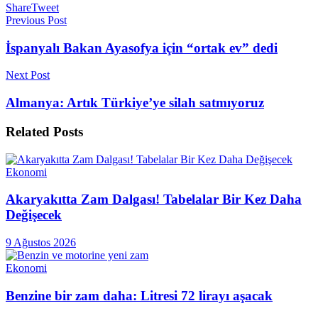
Share
Tweet
Previous Post
İspanyalı Bakan Ayasofya için “ortak ev” dedi
Next Post
Almanya: Artık Türkiye’ye silah satmıyoruz
Related
Posts
Ekonomi
Akaryakıtta Zam Dalgası! Tabelalar Bir Kez Daha
Değişecek
9 Ağustos 2026
Ekonomi
Benzine bir zam daha: Litresi 72 lirayı aşacak