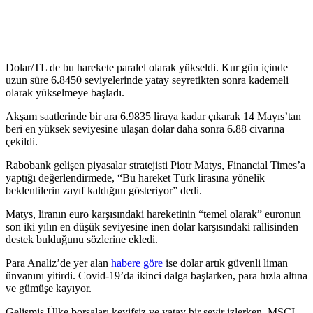
Dolar/TL de bu harekete paralel olarak yükseldi. Kur gün içinde
uzun süre 6.8450 seviyelerinde yatay seyretikten sonra kademeli
olarak yükselmeye başladı.
Akşam saatlerinde bir ara 6.9835 liraya kadar çıkarak 14 Mayıs’tan
beri en yüksek seviyesine ulaşan dolar daha sonra 6.88 civarına
çekildi.
Rabobank gelişen piyasalar stratejisti Piotr Matys, Financial Times’a
yaptığı değerlendirmede, “Bu hareket Türk lirasına yönelik
beklentilerin zayıf kaldığını gösteriyor” dedi.
Matys, liranın euro karşısındaki hareketinin “temel olarak” euronun
son iki yılın en düşük seviyesine inen dolar karşısındaki rallisinden
destek bulduğunu sözlerine ekledi.
Para Analiz’de yer alan
habere göre
ise dolar artık güvenli liman
ünvanını yitirdi. Covid-19’da ikinci dalga başlarken, para hızla altına
ve gümüşe kayıyor.
Gelişmiş Ülke borsaları keyifsiz ve yatay bir seyir izlerken, MSCI