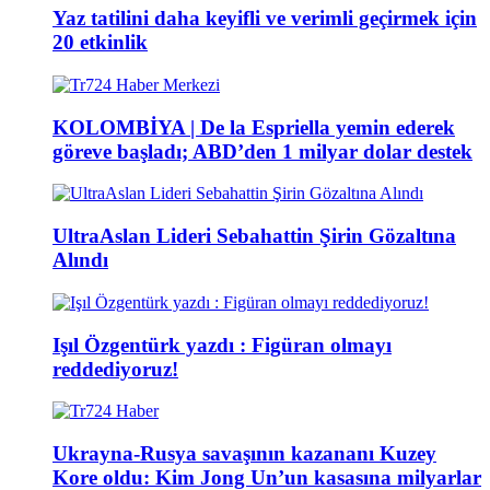
Yaz tatilini daha keyifli ve verimli geçirmek için
20 etkinlik
KOLOMBİYA | De la Espriella yemin ederek
göreve başladı; ABD’den 1 milyar dolar destek
UltraAslan Lideri Sebahattin Şirin Gözaltına
Alındı
Işıl Özgentürk yazdı : Figüran olmayı
reddediyoruz!
Ukrayna-Rusya savaşının kazananı Kuzey
Kore oldu: Kim Jong Un’un kasasına milyarlar