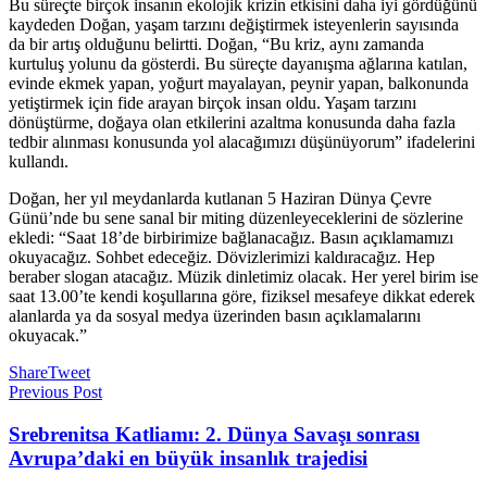
Bu süreçte birçok insanın ekolojik krizin etkisini daha iyi gördüğünü
kaydeden Doğan, yaşam tarzını değiştirmek isteyenlerin sayısında
da bir artış olduğunu belirtti. Doğan, “Bu kriz, aynı zamanda
kurtuluş yolunu da gösterdi. Bu süreçte dayanışma ağlarına katılan,
evinde ekmek yapan, yoğurt mayalayan, peynir yapan, balkonunda
yetiştirmek için fide arayan birçok insan oldu. Yaşam tarzını
dönüştürme, doğaya olan etkilerini azaltma konusunda daha fazla
tedbir alınması konusunda yol alacağımızı düşünüyorum” ifadelerini
kullandı.
Doğan, her yıl meydanlarda kutlanan 5 Haziran Dünya Çevre
Günü’nde bu sene sanal bir miting düzenleyeceklerini de sözlerine
ekledi: “Saat 18’de birbirimize bağlanacağız. Basın açıklamamızı
okuyacağız. Sohbet edeceğiz. Dövizlerimizi kaldıracağız. Hep
beraber slogan atacağız. Müzik dinletimiz olacak. Her yerel birim ise
saat 13.00’te kendi koşullarına göre, fiziksel mesafeye dikkat ederek
alanlarda ya da sosyal medya üzerinden basın açıklamalarını
okuyacak.”
Share
Tweet
Previous Post
Srebrenitsa Katliamı: 2. Dünya Savaşı sonrası
Avrupa’daki en büyük insanlık trajedisi