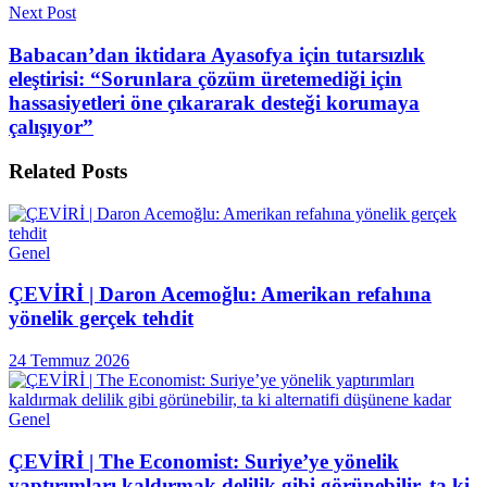
Next Post
Babacan’dan iktidara Ayasofya için tutarsızlık
eleştirisi: “Sorunlara çözüm üretemediği için
hassasiyetleri öne çıkararak desteği korumaya
çalışıyor”
Related
Posts
Genel
ÇEVİRİ | Daron Acemoğlu: Amerikan refahına
yönelik gerçek tehdit
24 Temmuz 2026
Genel
ÇEVİRİ | The Economist: Suriye’ye yönelik
yaptırımları kaldırmak delilik gibi görünebilir, ta ki