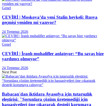
Genel
ÇEVİRİ | Moskova’da yeni Stalin heykeli: Rusya
geçmişi yeniden mi yazıyor?
24 Temmuz 2026
Genel
ÇEVİRİ | İranlı muhalifler anlatıyor: “Bu savaş bize
yardımcı olmuyor”
24 Temmuz 2026
Next Post
Babacan'dan iktidara Ayasofya için tutarsızlık
eleştirisi: "Sorunlara çözüm üretemediği için
hassasiyetleri öne çıkararak desteği korumaya