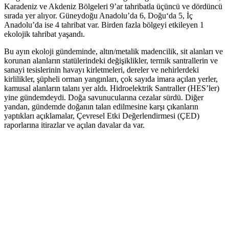
Karadeniz ve Akdeniz Bölgeleri 9’ar tahribatla üçüncü ve dördüncü
sırada yer alıyor. Güneydoğu Anadolu’da 6, Doğu‘da 5, İç
Anadolu’da ise 4 tahribat var. Birden fazla bölgeyi etkileyen 1
ekolojik tahribat yaşandı.
Bu ayın ekoloji gündeminde, altın/metalik madencilik, sit alanları ve
korunan alanların statülerindeki değişiklikler, termik santrallerin ve
sanayi tesislerinin havayı kirletmeleri, dereler ve nehirlerdeki
kirlilikler, şüpheli orman yangınları, çok sayıda imara açılan yerler,
kamusal alanların talanı yer aldı. Hidroelektrik Santraller (HES’ler)
yine gündemdeydi. Doğa savunucularına cezalar sürdü. Diğer
yandan, gündemde doğanın talan edilmesine karşı çıkanların
yaptıkları açıklamalar, Çevresel Etki Değerlendirmesi (ÇED)
raporlarına itirazlar ve açılan davalar da var.