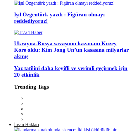
Işıl Özgentürk yazdı : Figüran olmayı
reddediyoruz!
Ukrayna-Rusya savaşının kazananı Kuzey
Kore oldu: Kim Jong Un’un kasasına milyarlar
akmış
Yaz tatilini daha keyifli ve verimli geçirmek için
20 etkinlik
Trending Tags
İnsan Hakları