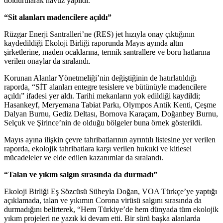
doldurularak havuz yapıldı.
“Sit alanları madencilere açıldı”
Rüzgar Enerji Santralleri’ne (RES) jet hızıyla onay çıktığının
kaydedildiği Ekoloji Birliği raporunda Mayıs ayında altın
şirketlerine, maden ocaklarına, termik santrallere ve boru hatlarına
verilen onaylar da sıralandı.
Korunan Alanlar Yönetmeliği’nin değiştiğinin de hatırlatıldığı
raporda, “SİT alanları entegre tesislere ve bütünüyle madencilere
açıldı” ifadesi yer aldı. Tarihi mekanların yok edildiği kaydildi;
Hasankeyf, Meryemana Tabiat Parkı, Olympos Antik Kenti, Çeşme
Dalyan Burnu, Gediz Deltası, Bornova Karaçam, Doğanbey Burnu,
Selçuk ve Şirince’nin de olduğu bölgeler buna örnek gösterildi.
Mayıs ayına ilişkin çevre tahribatlarının ayrıntılı listesine yer verilen
raporda, ekolojik tahribatlara karşı verilen hukuki ve kitlesel
mücadeleler ve elde edilen kazanımlar da sıralandı.
“Talan ve yıkım salgın sırasında da durmadı”
Ekoloji Birliği Eş Sözcüsü Süheyla Doğan, VOA Türkçe’ye yaptığı
açıklamada, talan ve yıkımın Corona virüsü salgını sırasında da
durmadığını belirterek, “Hem Türkiye’de hem dünyada tüm ekolojik
yıkım projeleri ne yazık ki devam etti. Bir sürü başka alanlarda