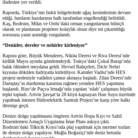
ifadesine yer verildi.
Raporda, Türkiye’nin farklı bölgelerinde ağaç kesimlerinin devam
ettiği, bunların bazılarının halk tarafından engellendiği belirtildi.
Kaş, Bodrum, Milas ve Ordu’daki orman yangınlarının bilinçli
olarak ve planlanan projelere kolaylık olsun diye mi çıkartıldığı
sorusuna yanıt arandığı vurgulandı.
“Denizler, dereler ve nehirler kirleniyor”
Rapora göre, Büyük Menderes, Nikita Deresi ve Riva Deresi’nde
kirlilik Mayıs ayında gündemdeydi. Trakya’daki Çokal Barajı’nda
balık ölümleri meydana geldi. Hevsel Bahçeleri, Dicle Nehri
kıyısına dökülen hafriyatla kirletiliyor. Kamilet Vadisi’nde HES
projesi nedeniyle vadiden çamur akmaya başladı. Zilan Deresi’nde
Danıştay’ın durdurma kararına rağmen yeniden HES yapımına
başlandı. Rize’de Paçva Irmağı’nda yapılan ‘ıslah’ çalışması büyük
tepki topladı. Artvin Şavşat’ta 28 köyü kapsayan Han Suyu üzerinde
yapılmak istenen Hidroelektrik Santralı Projesi’ne karşı yöre halkı
direnişe geçti.
Denize dolgu yapılmasını öngören Artvin Hopa Kıyı ve Sahil
Düzenlemesi Amaçlı Uygulama İmar Planı askıya çıktı.
Bodrum’daki Tilkicik Koyu’nda plaj yapılmak için mermer tozları
ile denize dolgu yapılıyor. Muğla Boğaziçi’nde deniz betonla