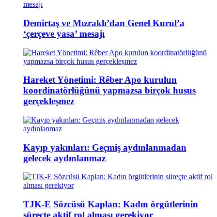
Demirtaş ve Mızraklı’dan Genel Kurul’a
‘çerçeve yasa’ mesajı
Hareket Yönetimi: Rêber Apo kurulun
koordinatörlüğünü yapmazsa birçok husus
gerçekleşmez
Kayıp yakınları: Geçmiş aydınlanmadan
gelecek aydınlanmaz
TJK-E Sözcüsü Kaplan: Kadın örgütlerinin
süreçte aktif rol alması gerekiyor