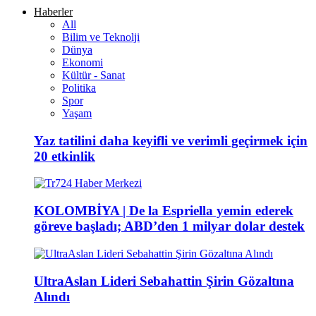
Haberler
All
Bilim ve Teknolji
Dünya
Ekonomi
Kültür - Sanat
Politika
Spor
Yaşam
Yaz tatilini daha keyifli ve verimli geçirmek için
20 etkinlik
KOLOMBİYA | De la Espriella yemin ederek
göreve başladı; ABD’den 1 milyar dolar destek
UltraAslan Lideri Sebahattin Şirin Gözaltına
Alındı