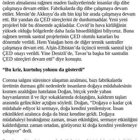
önlem almalarına rağmen maden faaliyetlerinde insanlar dip dibe
çalışmaya devam ettiler. Fabrikalarda dip dibe çalışmaya devam
ettiler. Mersin’de Akkuyu’da altı bin kişi bir arada çalışmaya devam
etti. Bir yandan da ÇED süreçlerini de durdurmadılar. Yeni yeni
projeleri bile bu dönemde açıkladılar. Covid’in hava kirliliğinin
yüksek olduğu bölgelerde daha fazla hissedildiğini biliyoruz. Buna
rağmen termik santral projelerinin ÇED olumlu kararları bu
dönemde verildi. Hem Yatağan hem de diğer termik santraller
çalışmaya devam etti. Afşin-Elbistan’da üçüncü termik santral için
ÇED onayı verildi. Yine Denizli’de, Tavas’ta başka bir santralin
ÇED süreçleri devam etti” diye konuştu.
“Bu kriz, kurtuluş yolunu da gösterdi”
Corona salgını süresince ulaşımın azalması, bazı fabrikalarda
üretimin durması gibi nedenlerle insanların doğaya müdahalesinin
kısmen azaldığını hatırlatan Doğan, birçok yerde yaban
hayvanlarının il ve ilçe sokaklarında dolaştığını, kaldırım taşları
arasında gelincikler açtığını söyledi. Doğan, “Doğaya o kadar çok
müdahale ediyor ki sermaye, doğa kendini yenilemiyor. İnsan
etkinlikleri azalınca doğa da biraz kendine geldi. Doğaya
müdahaleyi bıraktığımız zaman, insan etkinliğini, sermaye etkinliğini
kaldırdığımız zaman ortadan, görüyoruz ki doğa kendini yenilemeye
çalışıyor” dedi.