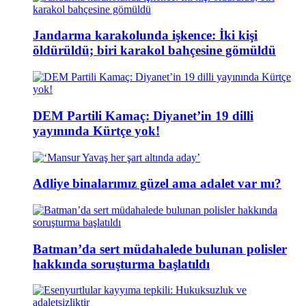
Jandarma karakolunda işkence: İki kişi
öldürüldü; biri karakol bahçesine gömüldü
DEM Partili Kamaç: Diyanet’in 19 dilli
yayınında Kürtçe yok!
Adliye binalarımız güzel ama adalet var mı?
Batman’da sert müdahalede bulunan polisler
hakkında soruşturma başlatıldı