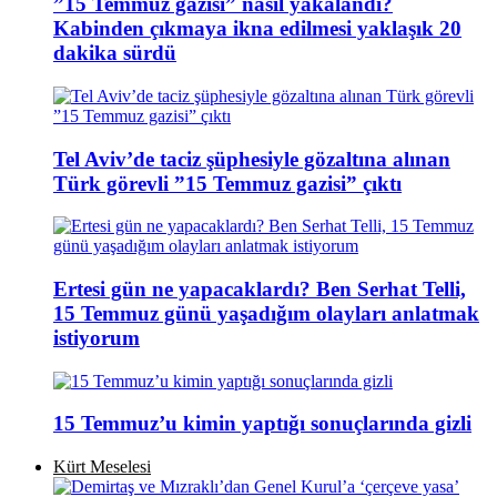
”15 Temmuz gazisi” nasıl yakalandı?
Kabinden çıkmaya ikna edilmesi yaklaşık 20
dakika sürdü
Tel Aviv’de taciz şüphesiyle gözaltına alınan
Türk görevli ”15 Temmuz gazisi” çıktı
Ertesi gün ne yapacaklardı? Ben Serhat Telli,
15 Temmuz günü yaşadığım olayları anlatmak
istiyorum
15 Temmuz’u kimin yaptığı sonuçlarında gizli
Kürt Meselesi