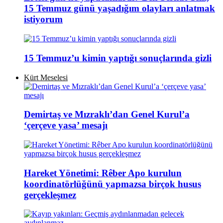
15 Temmuz günü yaşadığım olayları anlatmak
istiyorum
15 Temmuz’u kimin yaptığı sonuçlarında gizli
Kürt Meselesi
Demirtaş ve Mızraklı’dan Genel Kurul’a
‘çerçeve yasa’ mesajı
Hareket Yönetimi: Rêber Apo kurulun
koordinatörlüğünü yapmazsa birçok husus
gerçekleşmez