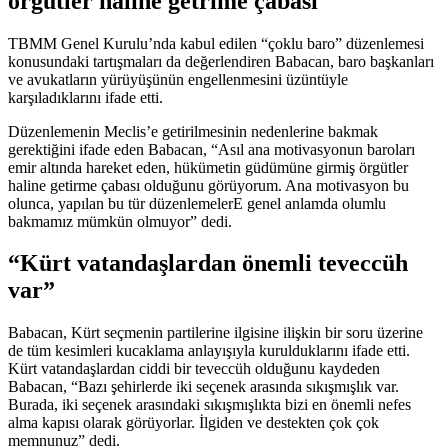
örgütler haline getrime çabası
TBMM Genel Kurulu’nda kabul edilen “çoklu baro” düzenlemesi
konusundaki tartışmaları da değerlendiren Babacan, baro başkanları
ve avukatların yürüyüşünün engellenmesini üzüntüyle
karşıladıklarını ifade etti.
Düzenlemenin Meclis’e getirilmesinin nedenlerine bakmak
gerektiğini ifade eden Babacan, “Asıl ana motivasyonun baroları
emir altında hareket eden, hükümetin güdümüne girmiş örgütler
haline getirme çabası olduğunu görüyorum. Ana motivasyon bu
olunca, yapılan bu tür düzenlemelerE genel anlamda olumlu
bakmamız mümkün olmuyor” dedi.
“Kürt vatandaşlardan önemli teveccüh
var”
Babacan, Kürt seçmenin partilerine ilgisine ilişkin bir soru üzerine
de tüm kesimleri kucaklama anlayışıyla kurulduklarını ifade etti.
Kürt vatandaşlardan ciddi bir teveccüh olduğunu kaydeden
Babacan, “Bazı şehirlerde iki seçenek arasında sıkışmışlık var.
Burada, iki seçenek arasındaki sıkışmışlıkta bizi en önemli nefes
alma kapısı olarak görüyorlar. İlgiden ve destekten çok çok
memnunuz” dedi.