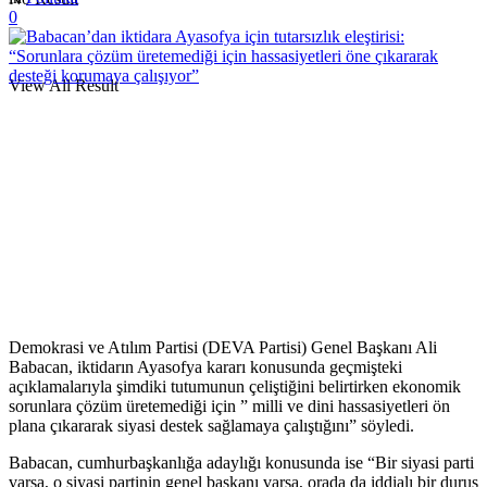
0
View All Result
Demokrasi ve Atılım Partisi (DEVA Partisi) Genel Başkanı Ali
Babacan, iktidarın Ayasofya kararı konusunda geçmişteki
açıklamalarıyla şimdiki tutumunun çeliştiğini belirtirken ekonomik
sorunlara çözüm üretemediği için ” milli ve dini hassasiyetleri ön
plana çıkararak siyasi destek sağlamaya çalıştığını” söyledi.
Babacan, cumhurbaşkanlığa adaylığı konusunda ise “Bir siyasi parti
varsa, o siyasi partinin genel başkanı varsa, orada da iddialı bir duruş