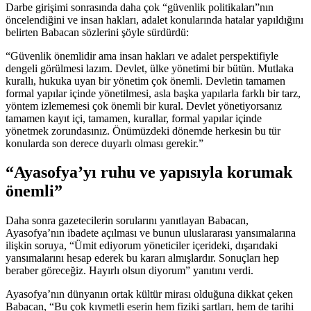
Darbe girişimi sonrasında daha çok “güvenlik politikaları”nın
öncelendiğini ve insan hakları, adalet konularında hatalar yapıldığını
belirten Babacan sözlerini şöyle sürdürdü:
“Güvenlik önemlidir ama insan hakları ve adalet perspektifiyle
dengeli görülmesi lazım. Devlet, ülke yönetimi bir bütün. Mutlaka
kurallı, hukuka uyan bir yönetim çok önemli. Devletin tamamen
formal yapılar içinde yönetilmesi, asla başka yapılarla farklı bir tarz,
yöntem izlememesi çok önemli bir kural. Devlet yönetiyorsanız
tamamen kayıt içi, tamamen, kurallar, formal yapılar içinde
yönetmek zorundasınız. Önümüzdeki dönemde herkesin bu tür
konularda son derece duyarlı olması gerekir.”
“Ayasofya’yı ruhu ve yapısıyla korumak
önemli”
Daha sonra gazetecilerin sorularını yanıtlayan Babacan,
Ayasofya’nın ibadete açılması ve bunun uluslararası yansımalarına
ilişkin soruya, “Ümit ediyorum yöneticiler içerideki, dışarıdaki
yansımalarını hesap ederek bu kararı almışlardır. Sonuçları hep
beraber göreceğiz. Hayırlı olsun diyorum” yanıtını verdi.
Ayasofya’nın dünyanın ortak kültür mirası olduğuna dikkat çeken
Babacan, “Bu çok kıymetli eserin hem fiziki şartları, hem de tarihi