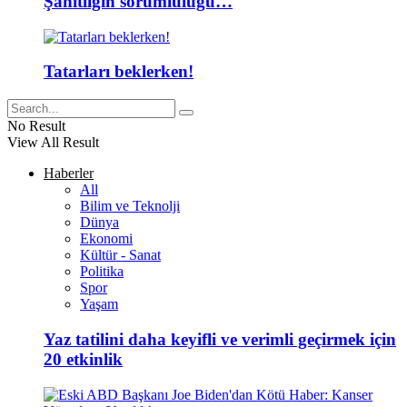
Şahitliğin sorumluluğu…
Tatarları beklerken!
No Result
View All Result
Haberler
All
Bilim ve Teknolji
Dünya
Ekonomi
Kültür - Sanat
Politika
Spor
Yaşam
Yaz tatilini daha keyifli ve verimli geçirmek için
20 etkinlik