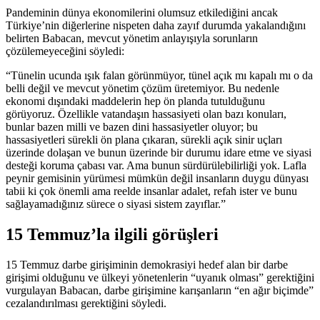
Pandeminin dünya ekonomilerini olumsuz etkilediğini ancak
Türkiye’nin diğerlerine nispeten daha zayıf durumda yakalandığını
belirten Babacan, mevcut yönetim anlayışıyla sorunların
çözülemeyeceğini söyledi:
“Tünelin ucunda ışık falan görünmüyor, tünel açık mı kapalı mı o da
belli değil ve mevcut yönetim çözüm üretemiyor. Bu nedenle
ekonomi dışındaki maddelerin hep ön planda tutulduğunu
görüyoruz. Özellikle vatandaşın hassasiyeti olan bazı konuları,
bunlar bazen milli ve bazen dini hassasiyetler oluyor; bu
hassasiyetleri sürekli ön plana çıkaran, sürekli açık sinir uçları
üzerinde dolaşan ve bunun üzerinde bir durumu idare etme ve siyasi
desteği koruma çabası var. Ama bunun sürdürülebilirliği yok. Lafla
peynir gemisinin yürümesi mümkün değil insanların duygu dünyası
tabii ki çok önemli ama reelde insanlar adalet, refah ister ve bunu
sağlayamadığınız sürece o siyasi sistem zayıflar.”
15 Temmuz’la ilgili görüşleri
15 Temmuz darbe girişiminin demokrasiyi hedef alan bir darbe
girişimi olduğunu ve ülkeyi yönetenlerin “uyanık olması” gerektiğini
vurgulayan Babacan, darbe girişimine karışanların “en ağır biçimde”
cezalandırılması gerektiğini söyledi.