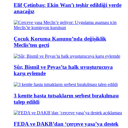
Elif Çetinbaş: Ekin Wan’ı teşhir edildiği yerde
anacağız
Çocuk Koruma Kanunu’nda değişiklik
Meclis’ten geçti
Sûr, Bismil ve Peyas’ta halk uyuşturucuya
karşı eylemde
3 kentte hasta tutsakların serbest bırakılması
talep edildi
FEDA ve DAKB’dan ‘çerçeve yasa’ya destek