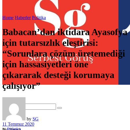
Home
Haberler
Politika
Babacan’dan iktidara Ayasofya
için tutarsızlık eleştirisi:
“Sorunlara çözüm üretemediği
için hassasiyetleri öne
çıkararak desteği korumaya
çalışıyor”
by
SG
11 Temmuz 2020
in
Politika
No Result