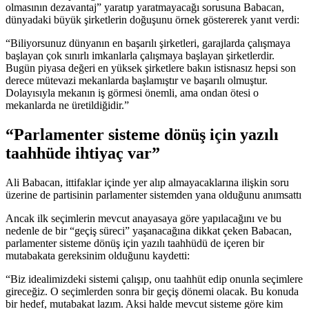
olmasının dezavantaj” yaratıp yaratmayacağı sorusuna Babacan,
dünyadaki büyük şirketlerin doğuşunu örnek göstererek yanıt verdi:
“Biliyorsunuz dünyanın en başarılı şirketleri, garajlarda çalışmaya
başlayan çok sınırlı imkanlarla çalışmaya başlayan şirketlerdir.
Bugün piyasa değeri en yüksek şirketlere bakın istisnasız hepsi son
derece mütevazi mekanlarda başlamıştır ve başarılı olmuştur.
Dolayısıyla mekanın iş görmesi önemli, ama ondan ötesi o
mekanlarda ne üretildiğidir.”
“Parlamenter sisteme dönüş için yazılı
taahhüde ihtiyaç var”
Ali Babacan, ittifaklar içinde yer alıp almayacaklarına ilişkin soru
üzerine de partisinin parlamenter sistemden yana olduğunu anımsattı
Ancak ilk seçimlerin mevcut anayasaya göre yapılacağını ve bu
nedenle de bir “geçiş süreci” yaşanacağına dikkat çeken Babacan,
parlamenter sisteme dönüş için yazılı taahhüdü de içeren bir
mutabakata gereksinim olduğunu kaydetti:
“Biz idealimizdeki sistemi çalışıp, onu taahhüt edip onunla seçimlere
gireceğiz. O seçimlerden sonra bir geçiş dönemi olacak. Bu konuda
bir hedef, mutabakat lazım. Aksi halde mevcut sisteme göre kim