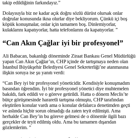
takip edildiğinin farkındayız.”
Dolayısıyla biz ne kadar açık doğru sözlü dürüst olursak onlar
doğrular konusunda ikna olurlar diye bekliyorum. Çünkü içi boş
köpük konuşmalar, onlar için tamamen boş. Dinlemiyorlar,
kulaklarını kapatıyorlar, hatta telefonlarını da kapatıyorlar. ”
“Can Akın Çağlar iyi bir profesyonel”
Ali Babacan, bakanlığı döneminde Ziraat Bankası Genel Müdürlüğü
yapan Can Akın Çağlar’ın, CHP içinde de tartışmaya neden olan
İstanbul Büyükşehir Belediyesi Genel Sekreterliği’ne atanmasına
ilişkin soruya ise şu yanıtı verdi:
“Can Bey iyi bir profesyonel yöneticidir. Kendisiyle konuşmadım
basından öğrendim. İyi bir profesyonel yönetici diye muhtemelen
bakıldı, fark edildi ve o göreve getirildi. Hatta o dönem Meclis’te
bütçe görüşmesinde hararetli tartışma olmuştu, CHP tarafından
eleştirilen konular vardı ama o konular defalarca denetimden geçti
ve aslında hiçbir sorun olmadığı da zaten teyit edilmişti. Ama
herhalde Can Bey’in bu göreve gelmesi de o dönemle ilgili bazı
gerçekler de teyit edilmiş oldu. Ama bu tamamen dışarıdan
gözlemlerim. ”