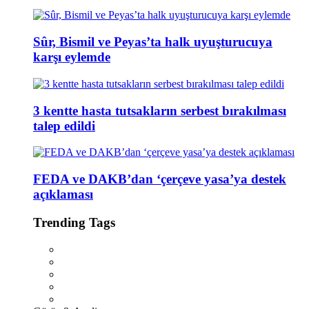
Sûr, Bismil ve Peyas’ta halk uyuşturucuya
karşı eylemde
3 kentte hasta tutsakların serbest bırakılması
talep edildi
FEDA ve DAKB’dan ‘çerçeve yasa’ya destek
açıklaması
Trending Tags