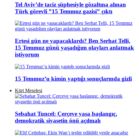
Tel Aviv’de taciz şüphesiyle gözaltına alınan
Türk görevli ”15 Temmuz gazisi” çıktı
Ertesi gün ne yapacaklardı? Ben Serhat Telli,
15 Temmuz günü yaşadığım olayları anlatmak
istiyorum
15 Temmuz’u kimin yaptığı sonuçlarında gizli
Kürt Meselesi
Sebahat Tuncel: Çerçeve yasa başlangıç,
demokratik siyasetin önü açılmalı