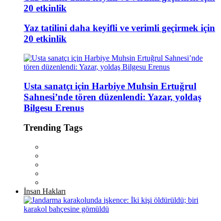
20 etkinlik
Yaz tatilini daha keyifli ve verimli geçirmek için
20 etkinlik
Usta sanatçı için Harbiye Muhsin Ertuğrul
Sahnesi’nde tören düzenlendi: Yazar, yoldaş
Bilgesu Erenus
Trending Tags
İnsan Hakları