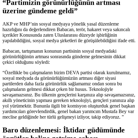
“Partimizin görünürlüğünün artması
üzerine gündeme geldi”
AKP ve MHP’nin sosyal medyaya yönelik yasal düzenleme
hazırlığını da değerlendiren Babacan, terör, hakaret veya sakıncalı
içerikler Konusunda zaten Uluslararası düzeyde işbirliğinin
yapılabildiğini, sosyal medya şirketleri ile görüşülebildiğini ifade etti.
Babacan, tartışmanın konunun partisinin sosyal medyadaki
görünürlüğünün artması sonrasında gündeme gelmesinin dikkat
çekici olduğunu söyledi:
“Özellikle bu çalışmaların bizim DEVA partisi olarak kurulmamız,
sosyal medyada da görünürlüğümüzün artması diğer siyasi
partilerden daha fazla görünürlük sağlamamız ondan sonra bu
çalışmaların gelmesi dikkat çeken bir husus. Teknolojiyle
savaşamazsınız. Bu ülkenin gençlerini karşınıza alıp savaşamazsınız,
akıllı yöneticinin yapması gereken teknolojiyi, gençleri yanınıza alıp
yol yürümektir. Bununla ilgili bir komisyon oluşturduk genel başkan
yardımcıları görevlendirdik, genel bakan yarımcım Mustafa Bey var
meclise geldiğinde her türlü gelişmeyi izliyor, takip ediyoruz. ”
Baro düzenlemesi: İktidar güdümünde