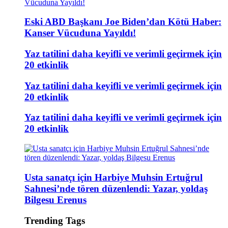
Eski ABD Başkanı Joe Biden’dan Kötü Haber:
Kanser Vücuduna Yayıldı!
Yaz tatilini daha keyifli ve verimli geçirmek için
20 etkinlik
Yaz tatilini daha keyifli ve verimli geçirmek için
20 etkinlik
Yaz tatilini daha keyifli ve verimli geçirmek için
20 etkinlik
Usta sanatçı için Harbiye Muhsin Ertuğrul
Sahnesi’nde tören düzenlendi: Yazar, yoldaş
Bilgesu Erenus
Trending Tags