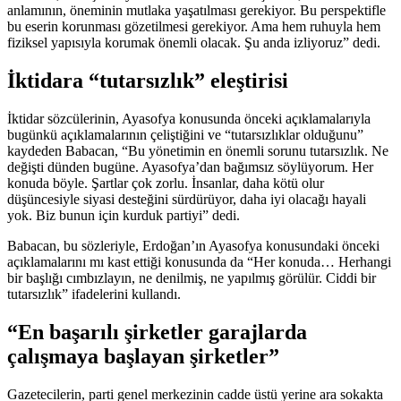
anlamının, öneminin mutlaka yaşatılması gerekiyor. Bu perspektifle
bu eserin korunması gözetilmesi gerekiyor. Ama hem ruhuyla hem
fiziksel yapısıyla korumak önemli olacak. Şu anda izliyoruz” dedi.
İktidara “tutarsızlık” eleştirisi
İktidar sözcülerinin, Ayasofya konusunda önceki açıklamalarıyla
bugünkü açıklamalarının çeliştiğini ve “tutarsızlıklar olduğunu”
kaydeden Babacan, “Bu yönetimin en önemli sorunu tutarsızlık. Ne
değişti dünden bugüne. Ayasofya’dan bağımsız söylüyorum. Her
konuda böyle. Şartlar çok zorlu. İnsanlar, daha kötü olur
düşüncesiyle siyasi desteğini sürdürüyor, daha iyi olacağı hayali
yok. Biz bunun için kurduk partiyi” dedi.
Babacan, bu sözleriyle, Erdoğan’ın Ayasofya konusundaki önceki
açıklamalarını mı kast ettiği konusunda da “Her konuda… Herhangi
bir başlığı cımbızlayın, ne denilmiş, ne yapılmış görülür. Ciddi bir
tutarsızlık” ifadelerini kullandı.
“En başarılı şirketler garajlarda
çalışmaya başlayan şirketler”
Gazetecilerin, parti genel merkezinin cadde üstü yerine ara sokakta