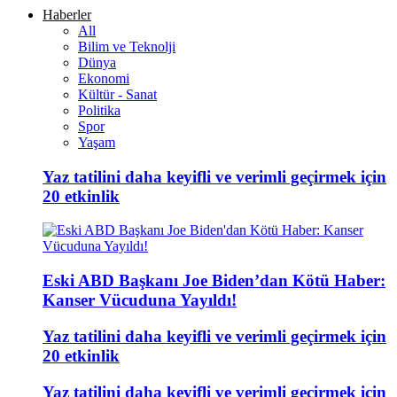
Haberler
All
Bilim ve Teknolji
Dünya
Ekonomi
Kültür - Sanat
Politika
Spor
Yaşam
Yaz tatilini daha keyifli ve verimli geçirmek için
20 etkinlik
Eski ABD Başkanı Joe Biden’dan Kötü Haber:
Kanser Vücuduna Yayıldı!
Yaz tatilini daha keyifli ve verimli geçirmek için
20 etkinlik
Yaz tatilini daha keyifli ve verimli geçirmek için