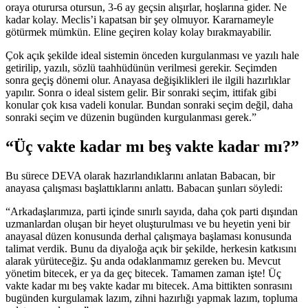
oraya oturursa otursun, 3-6 ay geçsin alışırlar, hoşlarına gider. Ne
kadar kolay. Meclis’i kapatsan bir şey olmuyor. Kararnameyle
götürmek mümkün. Eline geçiren kolay kolay bırakmayabilir.
Çok açık şekilde ideal sistemin önceden kurgulanması ve yazılı hale
getirilip, yazılı, sözlü taahhüdünün verilmesi gerekir. Seçimden
sonra geçiş dönemi olur. Anayasa değişiklikleri ile ilgili hazırlıklar
yapılır. Sonra o ideal sistem gelir. Bir sonraki seçim, ittifak gibi
konular çok kısa vadeli konular. Bundan sonraki seçim değil, daha
sonraki seçim ve düzenin bugünden kurgulanması gerek.”
“Üç vakte kadar mı beş vakte kadar mı?”
Bu sürece DEVA olarak hazırlandıklarını anlatan Babacan, bir
anayasa çalışması başlattıklarını anlattı. Babacan şunları söyledi:
“Arkadaşlarımıza, parti içinde sınırlı sayıda, daha çok parti dışından
uzmanlardan oluşan bir heyet oluşturulması ve bu heyetin yeni bir
anayasal düzen konusunda derhal çalışmaya başlaması konusunda
talimat verdik. Bunu da diyaloğa açık bir şekilde, herkesin katkısını
alarak yürüteceğiz. Şu anda odaklanmamız gereken bu. Mevcut
yönetim bitecek, er ya da geç bitecek. Tamamen zaman işte! Üç
vakte kadar mı beş vakte kadar mı bitecek. Ama bittikten sonrasını
bugünden kurgulamak lazım, zihni hazırlığı yapmak lazım, topluma