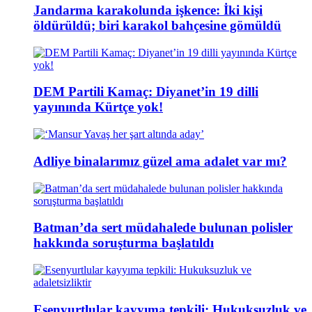
Jandarma karakolunda işkence: İki kişi
öldürüldü; biri karakol bahçesine gömüldü
DEM Partili Kamaç: Diyanet’in 19 dilli
yayınında Kürtçe yok!
Adliye binalarımız güzel ama adalet var mı?
Batman’da sert müdahalede bulunan polisler
hakkında soruşturma başlatıldı
Esenyurtlular kayyıma tepkili: Hukuksuzluk ve