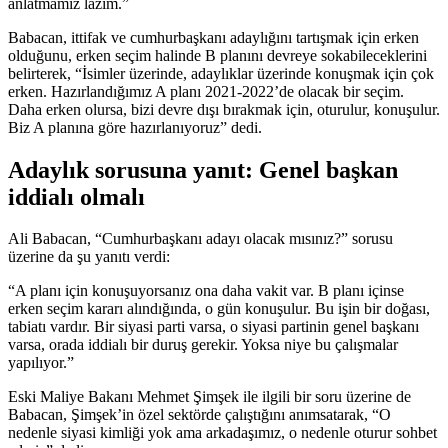
anlatmamız lazım.”
Babacan, ittifak ve cumhurbaşkanı adaylığını tartışmak için erken
olduğunu, erken seçim halinde B planını devreye sokabileceklerini
belirterek, “İsimler üzerinde, adaylıklar üzerinde konuşmak için çok
erken. Hazırlandığımız A planı 2021-2022’de olacak bir seçim.
Daha erken olursa, bizi devre dışı bırakmak için, oturulur, konuşulur.
Biz A planına göre hazırlanıyoruz” dedi.
Adaylık sorusuna yanıt: Genel başkan
iddialı olmalı
Ali Babacan, “Cumhurbaşkanı adayı olacak mısınız?” sorusu
üzerine da şu yanıtı verdi:
“A planı için konuşuyorsanız ona daha vakit var. B planı içinse
erken seçim kararı alındığında, o gün konuşulur. Bu işin bir doğası,
tabiatı vardır. Bir siyasi parti varsa, o siyasi partinin genel başkanı
varsa, orada iddialı bir duruş gerekir. Yoksa niye bu çalışmalar
yapılıyor.”
Eski Maliye Bakanı Mehmet Şimşek ile ilgili bir soru üzerine de
Babacan, Şimşek’in özel sektörde çalıştığını anımsatarak, “O
nedenle siyasi kimliği yok ama arkadaşımız, o nedenle oturur sohbet