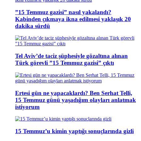
”15 Temmuz gazisi” nasıl yakalandı?
Kabinden çıkmaya ikna edilmesi yaklaşık 20
dakika sürdü
Tel Aviv’de taciz şüphesiyle gözaltına alınan
Türk görevli ”15 Temmuz gazisi” çıktı
Ertesi gün ne yapacaklardı? Ben Serhat Telli,
15 Temmuz günü yaşadığım olayları anlatmak
istiyorum
15 Temmuz’u kimin yaptığı sonuçlarında gizli