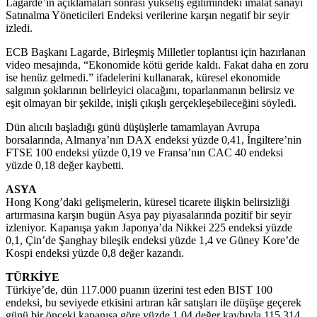
Lagarde’ın açıklamaları sonrası yükseliş eğilimindeki imalat sanayi
Satınalma Yöneticileri Endeksi verilerine karşın negatif bir seyir
izledi.
ECB Başkanı Lagarde, Birleşmiş Milletler toplantısı için hazırlanan
video mesajında, “Ekonomide kötü geride kaldı. Fakat daha en zoru
ise henüz gelmedi.” ifadelerini kullanarak, küresel ekonomide
salgının şoklarının belirleyici olacağını, toparlanmanın belirsiz ve
eşit olmayan bir şekilde, inişli çıkışlı gerçekleşebileceğini söyledi.
Dün alıcılı başladığı günü düşüşlerle tamamlayan Avrupa
borsalarında, Almanya’nın DAX endeksi yüzde 0,41, İngiltere’nin
FTSE 100 endeksi yüzde 0,19 ve Fransa’nın CAC 40 endeksi
yüzde 0,18 değer kaybetti.
ASYA
Hong Kong’daki gelişmelerin, küresel ticarete ilişkin belirsizliği
artırmasına karşın bugün Asya pay piyasalarında pozitif bir seyir
izleniyor. Kapanışa yakın Japonya’da Nikkei 225 endeksi yüzde
0,1, Çin’de Şanghay bileşik endeksi yüzde 1,4 ve Güney Kore’de
Kospi endeksi yüzde 0,8 değer kazandı.
TÜRKİYE
Türkiye’de, dün 117.000 puanın üzerini test eden BIST 100
endeksi, bu seviyede etkisini artıran kâr satışları ile düşüşe geçerek
günü bir önceki kapanışa göre yüzde 1,04 değer kaybıyla 115.314