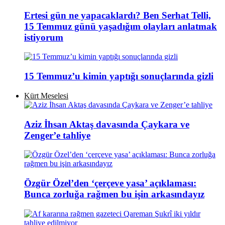
Ertesi gün ne yapacaklardı? Ben Serhat Telli,
15 Temmuz günü yaşadığım olayları anlatmak
istiyorum
15 Temmuz’u kimin yaptığı sonuçlarında gizli
Kürt Meselesi
Aziz İhsan Aktaş davasında Çaykara ve
Zenger’e tahliye
Özgür Özel’den ‘çerçeve yasa’ açıklaması:
Bunca zorluğa rağmen bu işin arkasındayız