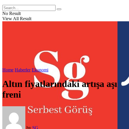
No Result
View All Result
Home
Haberler
Ekonomi
Altın fiyatlarındaki artışa aşı
freni
by
SG