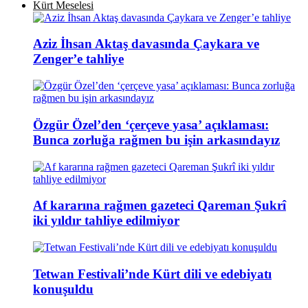
Kürt Meselesi
Aziz İhsan Aktaş davasında Çaykara ve
Zenger’e tahliye
Özgür Özel’den ‘çerçeve yasa’ açıklaması:
Bunca zorluğa rağmen bu işin arkasındayız
Af kararına rağmen gazeteci Qareman Şukrî
iki yıldır tahliye edilmiyor
Tetwan Festivali’nde Kürt dili ve edebiyatı
konuşuldu