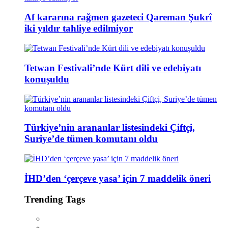
Af kararına rağmen gazeteci Qareman Şukrî
iki yıldır tahliye edilmiyor
Tetwan Festivali’nde Kürt dili ve edebiyatı
konuşuldu
Türkiye’nin arananlar listesindeki Çiftçi,
Suriye’de tümen komutanı oldu
İHD’den ‘çerçeve yasa’ için 7 maddelik öneri
Trending Tags