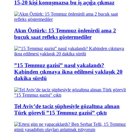
15-20 kişi konuşmazsa bu iş açığa çıkmaz
Akın Öztürk: 15 Temmuz önlenirdi ama 2
buçuk saat refleks göstermediler
”15 Temmuz gazisi” nasıl yakalandı?
Kabinden çıkmaya ikna edilmesi yaklaşık 20
dakika sürdü
Tel Aviv’de taciz şüphesiyle gözaltına alınan
Türk görevli ”15 Temmuz gazisi” çıktı