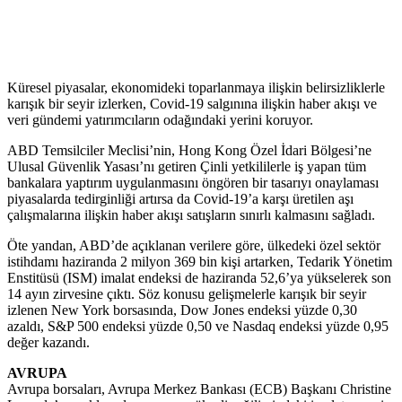
Küresel piyasalar, ekonomideki toparlanmaya ilişkin belirsizliklerle
karışık bir seyir izlerken, Covid-19 salgınına ilişkin haber akışı ve
veri gündemi yatırımcıların odağındaki yerini koruyor.
ABD Temsilciler Meclisi’nin, Hong Kong Özel İdari Bölgesi’ne
Ulusal Güvenlik Yasası’nı getiren Çinli yetkililerle iş yapan tüm
bankalara yaptırım uygulanmasını öngören bir tasarıyı onaylaması
piyasalarda tedirginliği artırsa da Covid-19’a karşı üretilen aşı
çalışmalarına ilişkin haber akışı satışların sınırlı kalmasını sağladı.
Öte yandan, ABD’de açıklanan verilere göre, ülkedeki özel sektör
istihdamı haziranda 2 milyon 369 bin kişi artarken, Tedarik Yönetim
Enstitüsü (ISM) imalat endeksi de haziranda 52,6’ya yükselerek son
14 ayın zirvesine çıktı. Söz konusu gelişmelerle karışık bir seyir
izlenen New York borsasında, Dow Jones endeksi yüzde 0,30
azaldı, S&P 500 endeksi yüzde 0,50 ve Nasdaq endeksi yüzde 0,95
değer kazandı.
AVRUPA
Avrupa borsaları, Avrupa Merkez Bankası (ECB) Başkanı Christine