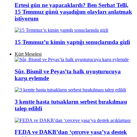
Ertesi gün ne yapacaklardı? Ben Serhat Telli,
15 Temmuz günü yaşadığım olayları anlatmak
istiyorum
15 Temmuz’u kimin yaptığı sonuçlarında gizli
Kürt Meselesi
Sûr, Bismil ve Peyas’ta halk uyuşturucuya
karşı eylemde
3 kentte hasta tutsakların serbest bırakılması
talep edildi
FEDA ve DAKB’dan ‘çerçeve yasa’ya destek