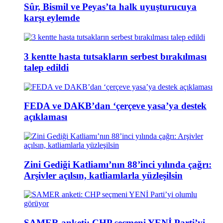
Sûr, Bismil ve Peyas’ta halk uyuşturucuya
karşı eylemde
3 kentte hasta tutsakların serbest bırakılması
talep edildi
FEDA ve DAKB’dan ‘çerçeve yasa’ya destek
açıklaması
Zini Gediği Katliamı’nın 88’inci yılında çağrı:
Arşivler açılsın, katliamlarla yüzleşilsin
SAMER anketi: CHP seçmeni YENİ Parti’yi