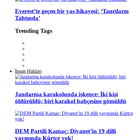
Everest’te geçen bir yas hikayesi: ‘Tanrıların
Tahtında’
Trending Tags
İnsan Hakları
Jandarma karakolunda işkence: İki kişi
öldürüldü; biri karakol bahçesine gömüldü
DEM Partili Kamaç: Diyanet’in 19 dilli
yayınında Kürtçe yok!