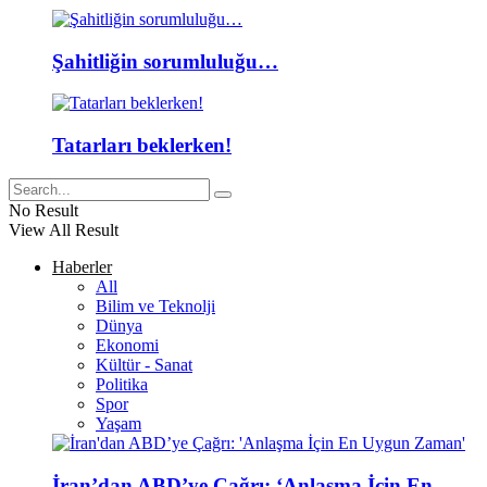
Şahitliğin sorumluluğu…
Tatarları beklerken!
No Result
View All Result
Haberler
All
Bilim ve Teknolji
Dünya
Ekonomi
Kültür - Sanat
Politika
Spor
Yaşam
İran’dan ABD’ye Çağrı: ‘Anlaşma İçin En