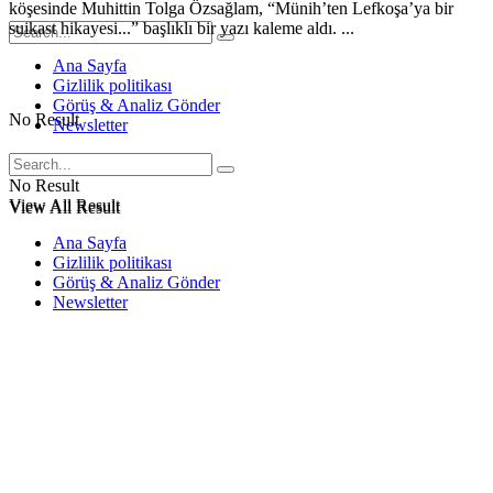
köşesinde Muhittin Tolga Özsağlam, “Münih’ten Lefkoşa’ya bir
suikast hikayesi...” başlıklı bir yazı kaleme aldı. ...
Ana Sayfa
Gizlilik politikası
Görüş & Analiz Gönder
No Result
Newsletter
No Result
View All Result
View All Result
Ana Sayfa
Gizlilik politikası
Görüş & Analiz Gönder
Newsletter