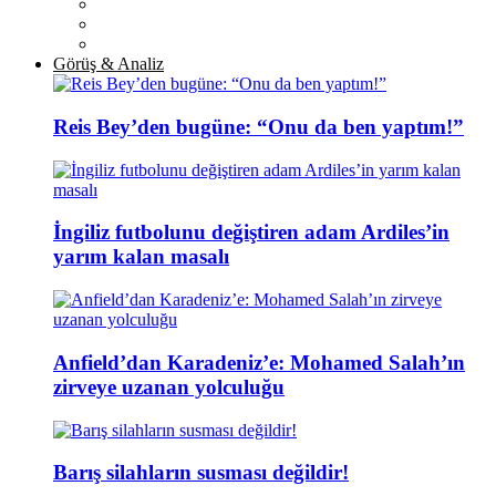
Görüş & Analiz
Reis Bey’den bugüne: “Onu da ben yaptım!”
İngiliz futbolunu değiştiren adam Ardiles’in
yarım kalan masalı
Anfield’dan Karadeniz’e: Mohamed Salah’ın
zirveye uzanan yolculuğu
Barış silahların susması değildir!