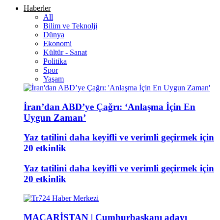
Haberler
All
Bilim ve Teknolji
Dünya
Ekonomi
Kültür - Sanat
Politika
Spor
Yaşam
İran’dan ABD’ye Çağrı: ‘Anlaşma İçin En
Uygun Zaman’
Yaz tatilini daha keyifli ve verimli geçirmek için
20 etkinlik
Yaz tatilini daha keyifli ve verimli geçirmek için
20 etkinlik
MACARİSTAN | Cumhurbaşkanı adayı