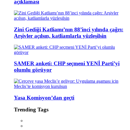
açıklaması
Zini Gediği Katliamı’nın 88’inci yılında çağrı:
Arşivler açılsın, katliamlarla yüzleşilsin
SAMER anketi: CHP seçmeni YENİ Parti’yi
olumlu görüyor
Yasa Komisyon’dan geçti
Trending Tags