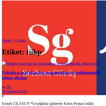
Home
Tag
tiikp
Etiket:
tiikp
Pahalıya mal olan bir pragmatizm ve beklenmedik
altüst oluşlar
by
SG
30 Ağustos 2024
0
Emrah CİLASUN *Geçtiğimiz günlerde Kıbrıs Postası’ndaki