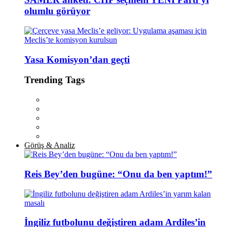
olumlu görüyor
Yasa Komisyon’dan geçti
Trending Tags
Görüş & Analiz
Reis Bey’den bugüne: “Onu da ben yaptım!”
İngiliz futbolunu değiştiren adam Ardiles’in