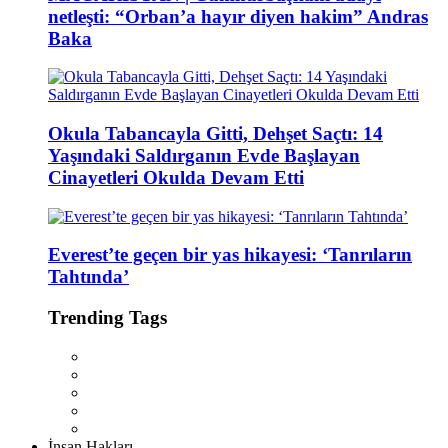
netleşti: “Orban’a hayır diyen hakim” Andras
Baka
Okula Tabancayla Gitti, Dehşet Saçtı: 14
Yaşındaki Saldırganın Evde Başlayan
Cinayetleri Okulda Devam Etti
Everest’te geçen bir yas hikayesi: ‘Tanrıların
Tahtında’
Trending Tags
İnsan Hakları