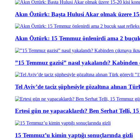
Akın Öztürk: Başta Hulusi Akar olmak üzere 15-
Akın Öztürk: 15 Temmuz önlenirdi ama 2 buçuk s
”15 Temmuz gazisi” nasıl yakalandı? Kabinden 
Tel Aviv’de taciz şüphesiyle gözaltına alınan Tür
Ertesi gün ne yapacaklardı? Ben Serhat Telli, 
15 Temmuz’u kimin yaptığı sonuçlarında gizli