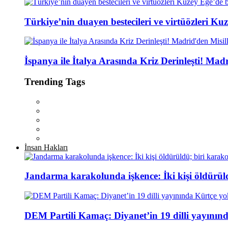
Türkiye’nin duayen bestecileri ve virtüözleri Kuz
İspanya ile İtalya Arasında Kriz Derinleşti! Mad
Trending Tags
İnsan Hakları
Jandarma karakolunda işkence: İki kişi öldürül
DEM Partili Kamaç: Diyanet’in 19 dilli yayının