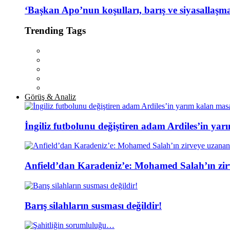
‘Başkan Apo’nun koşulları, barış ve siyasallaşm
Trending Tags
Görüş & Analiz
İngiliz futbolunu değiştiren adam Ardiles’in yar
Anfield’dan Karadeniz’e: Mohamed Salah’ın zir
Barış silahların susması değildir!