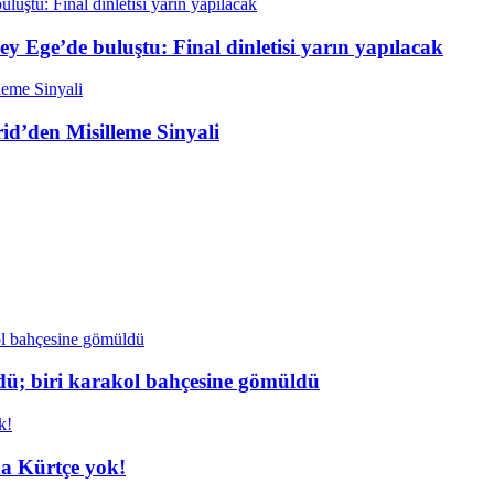
ey Ege’de buluştu: Final dinletisi yarın yapılacak
rid’den Misilleme Sinyali
dü; biri karakol bahçesine gömüldü
da Kürtçe yok!