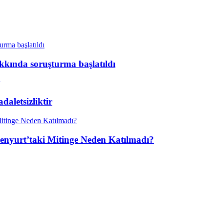
kkında soruşturma başlatıldı
aletsizliktir
enyurt’taki Mitinge Neden Katılmadı?