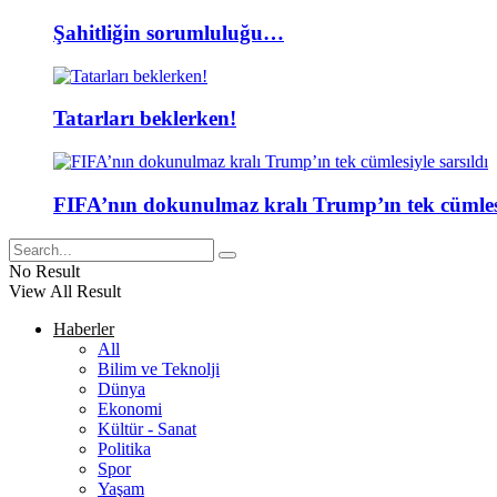
Şahitliğin sorumluluğu…
Tatarları beklerken!
FIFA’nın dokunulmaz kralı Trump’ın tek cümlesi
No Result
View All Result
Haberler
All
Bilim ve Teknolji
Dünya
Ekonomi
Kültür - Sanat
Politika
Spor
Yaşam