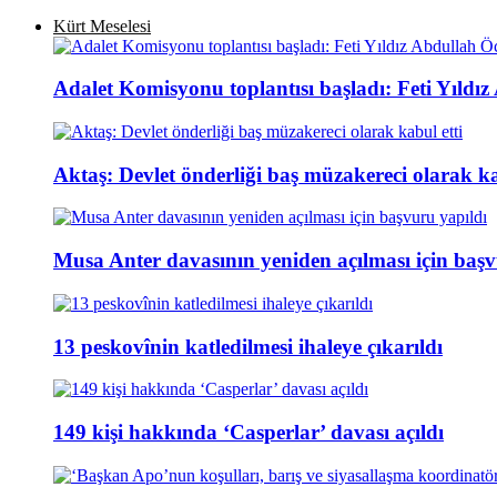
Kürt Meselesi
Adalet Komisyonu toplantısı başladı: Feti Yıldı
Aktaş: Devlet önderliği baş müzakereci olarak ka
Musa Anter davasının yeniden açılması için başv
13 peskovînin katledilmesi ihaleye çıkarıldı
149 kişi hakkında ‘Casperlar’ davası açıldı