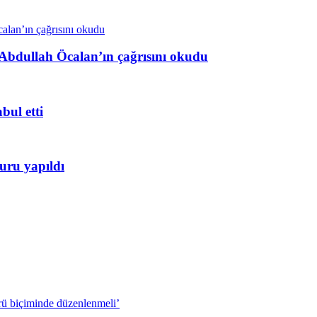
z Abdullah Öcalan’ın çağrısını okudu
bul etti
uru yapıldı