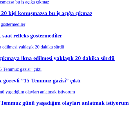
20 kişi konuşmazsa bu iş açığa çıkmaz
aat refleks göstermediler
çıkmaya ikna edilmesi yaklaşık 20 dakika sürdü
k görevli ”15 Temmuz gazisi” çıktı
15 Temmuz günü yaşadığım olayları anlatmak istiyorum