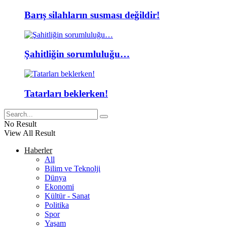
Barış silahların susması değildir!
Şahitliğin sorumluluğu…
Tatarları beklerken!
No Result
View All Result
Haberler
All
Bilim ve Teknolji
Dünya
Ekonomi
Kültür - Sanat
Politika
Spor
Yaşam