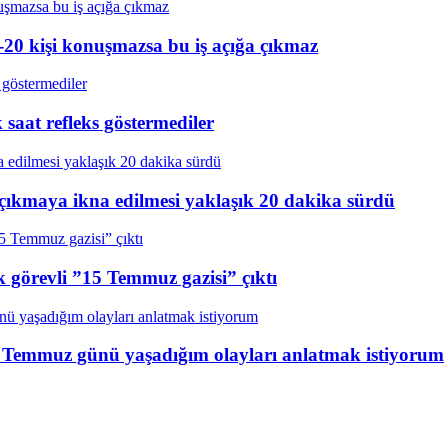
20 kişi konuşmazsa bu iş açığa çıkmaz
aat refleks göstermediler
çıkmaya ikna edilmesi yaklaşık 20 dakika sürdü
k görevli ”15 Temmuz gazisi” çıktı
15 Temmuz günü yaşadığım olayları anlatmak istiyorum