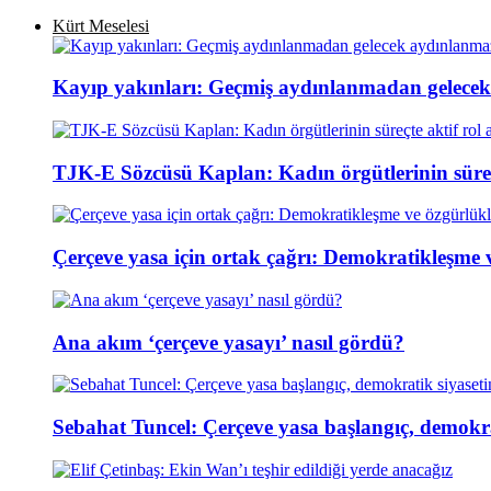
Kürt Meselesi
Kayıp yakınları: Geçmiş aydınlanmadan gelece
TJK-E Sözcüsü Kaplan: Kadın örgütlerinin süreçt
Çerçeve yasa için ortak çağrı: Demokratikleşme 
Ana akım ‘çerçeve yasayı’ nasıl gördü?
Sebahat Tuncel: Çerçeve yasa başlangıç, demokra