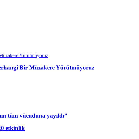
 Herhangi Bir Müzakere Yürütmüyoruz
mın tüm vücuduna yayıldı”
20 etkinlik