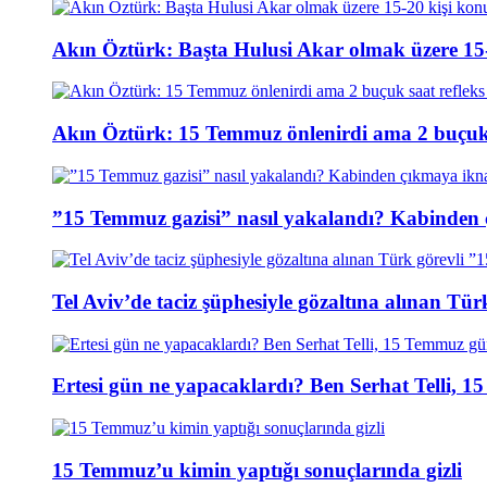
Akın Öztürk: Başta Hulusi Akar olmak üzere 15-
Akın Öztürk: 15 Temmuz önlenirdi ama 2 buçuk s
”15 Temmuz gazisi” nasıl yakalandı? Kabinden 
Tel Aviv’de taciz şüphesiyle gözaltına alınan Tür
Ertesi gün ne yapacaklardı? Ben Serhat Telli, 
15 Temmuz’u kimin yaptığı sonuçlarında gizli