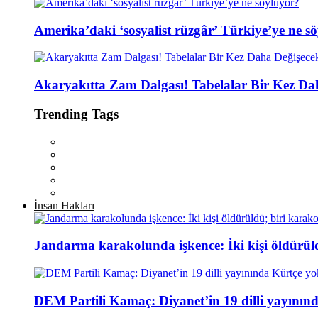
Amerika’daki ‘sosyalist rüzgâr’ Türkiye’ye ne s
Akaryakıtta Zam Dalgası! Tabelalar Bir Kez Da
Trending Tags
İnsan Hakları
Jandarma karakolunda işkence: İki kişi öldürül
DEM Partili Kamaç: Diyanet’in 19 dilli yayının