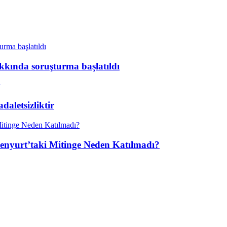
kkında soruşturma başlatıldı
aletsizliktir
enyurt’taki Mitinge Neden Katılmadı?