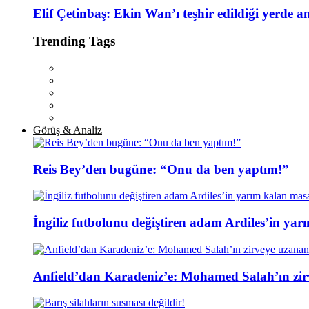
Elif Çetinbaş: Ekin Wan’ı teşhir edildiği yerde a
Trending Tags
Görüş & Analiz
Reis Bey’den bugüne: “Onu da ben yaptım!”
İngiliz futbolunu değiştiren adam Ardiles’in yar
Anfield’dan Karadeniz’e: Mohamed Salah’ın zir