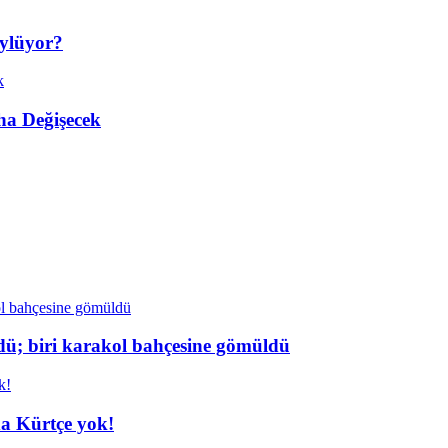
öylüyor?
ha Değişecek
dü; biri karakol bahçesine gömüldü
da Kürtçe yok!