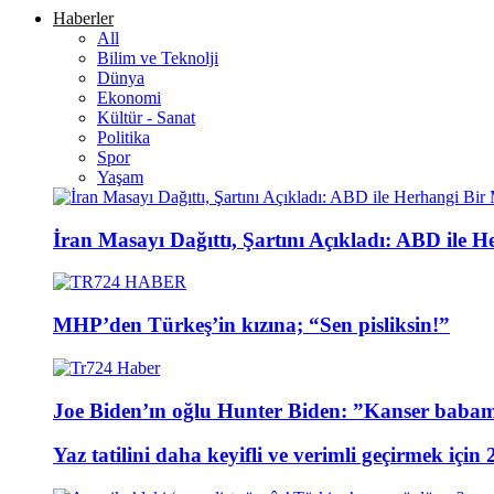
Haberler
All
Bilim ve Teknolji
Dünya
Ekonomi
Kültür - Sanat
Politika
Spor
Yaşam
İran Masayı Dağıttı, Şartını Açıkladı: ABD ile
MHP’den Türkeş’in kızına; “Sen pisliksin!”
Joe Biden’ın oğlu Hunter Biden: ”Kanser baba
Yaz tatilini daha keyifli ve verimli geçirmek için 